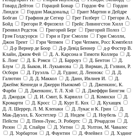
Говард Дейтон
Гораций Бонар
Гордон Фи
Гордон
Линдси
Гордон Макдональд
Грант Мартин и Дейдре
Бобган
Графиня де Сегюр
Грег Гилберт
Грегори А.
Бойд
Грегори Р. Фриззелл
Грейс Ливингстон Хилл
Гренвил Редсток
Григорий Берг
Григорий Полоз
Грэм Голдсуорси
Гэри и Грэг Смолли
Гэри Смолли,
Джон Трент
Гэри Чепмен
Гэри Чепмен, Росс Кэмпбелл
Д-р Вернер де Боор
Д-р Девід Беннер
д-р Фостер В.
Клайн, Джим Фей
Д. А. Карсона и Тимоти Коллера
Д.
Б. Лонг
Д. Б. Рэмси
Д. Барроуз
Д. Бентон
Д.
Блум
Д. Быков, И. Лукьянова
Д. Вирман, Д. Гэлвин, Р.
Осборн
Д. Груэлль
Д. Гудинг, Д. Леннокс
Д. Д.
Галютин
Д. Д. Маккол
Д. Данн, Ивлиев И.
Д.
Джеймс Кеннеди и Джерри Ньюкомб
Д. Дженкинс, К.
Фарби
Д. Дженкинс, Т. Л. Хэй
Д. Джеффри Бингэм
Д. Джордж
Д. И. Смит, Б. Карвилл
Д. Комиски
Д.
Кромарти
Д. Кросс
Д. Курт Е. Кох
Д. Кухащек
Д. Л. Шеррер, Л. М. Клепаки
Д. Лукас и К. Грин
Д.
Мак-Дауэлл, Б. Хостетлер
Д. Нидем
Д. Ноубель
Д.
Пейсти
Д. Пенн-Луис, Э. Робертс
Д. Річардсон
Д.
Ризон
Д. Спайри
Д. Уитни
Д. Уолтон, М. Чавалес
Д. Уорбартон
Д. Фаунтин
Д. Флейвел
Д. Хэдинг