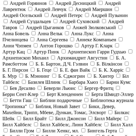
Андрей Горяинов
Андрей Десницкий
Андрей
Лаврентюк
Андрей Левчук
Андрей Маершин
Андрей Осельский
Андрей Петерс
Андрей Пузынин
Андрей Суздальцев
Андрей Суховский
Андрей
Тавров
Андрей Цыганков
Анжей Зюлковський
Анна Бовель
Анна Вельк
Анна Лукс
Анна
Пчелинцева
Анна Сергеева
Аннеке Компаньен
Анни Чэпмен
Антон Горошко
Артур Г. Кларк
Артур Кац
Артур Пинк
Архиепископ Гарри Гудхью
Архиепископ Михаил
Архимандрит Августин
Б. А.
Рамсботтом
Б. Б. Бартон, Д.Ч. Гэлвин
Б. Вілкінсон
Б. Г. Пирсон
Б. Геце
Б. Е. фан Вайк
Б. К. Харріс
Б. Мур
Б. Мэннинг
Б. Сджогрин
Б. Хантер
Біл
Тайбелс
Базилея Шлинк
Барбара Хьюз
Барни Кумс
Бев Десалво
Беверли Льюис
Бергер Фритц
Берри Сент-Клер
Берт Кленденнен
Берта Шмидт-Эллер
Бетти Гаш
Библии подарочные
Библиотека журнала
"Тропинка"
Библия, Новый Завет
Бики, Девер,
Махейни, Трипп, Мбеве, Дункан, Томас, Элсворт
Билкис
Шейк
Билл Брайт
Билл Джонсон
Билл Майерс
Билл Хайбелс
Билл Хайбелс, Линн Хайбелс
Билл Халл
Билли Грэм
Билли Хенкс, мл.
Бингель Герта