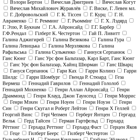
Вэлори Бертон
Вячеслав Дмитриев
Вячеслав Когут
Вячеслав Михайлович Журавлёв
Г. Виске, Г. Левен мл.
Г. Добровольский
Г. К. Тiссен
Г. Курц
Г. Н.
Авраменко
Г. Ремминг
Г. Рьоммінг
Г. Х. Лэдярд
Г. Эззо, Р. Букнам
Г.А. Айронсайд
Г.Г. Барбер
Г.Ф.Рендал
Гілберт К. Честертон
Гай П. Ливитт
Галина Аджигирей
Галина Везикова
Галина Гура
Галина Левицька
Галина Мерзлякова
Галина
Рафальська
Галина Сульженко
Ганнуся Серпанюк
Ганс Кюнг
Ганс Урс фон Бальтазар, Карл Барт, Ганс Кюнг
Ганс Урс фон Бальтазар, Хайнц Шюрман
Ганс Шварц
Гануся Серпанюк
Гари Ках
Гарри Колинз
Гарри
Шилдс
Гарри Шомбург
Гвенда Р. Стюард
Геза
Вермеш
Геннадий Гаврилов
Геннадий Гололоб
Геннадий Мохненко
Генри Аллан Айронсайд
Генри
Драммонд
Генри Клауд, Джон Таунсенд
Генри Моррис
Генри Мэхен
Генри Ноуен
Генри Ноуэн
Генри
Син
Генри Скугал и Роберт Лейтон
Генри Х Геллей
Георгий Винс
Гері Чепмен
Герберт Янтцен
Гергард
Вельк
Герд Тайсен
Герман Гартфельд
Герхард
Рёттинг
Герхард Реттинг
Герхард Фаст
Герцен Яков
Геце
Гилберт Беерс
Гилберт Честертон
Гильдебрант Н.
Глория Коупленд
Глэйдис Эйлворд