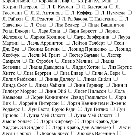
Кэрол Льюис
Кэролайн Лиф
Кэтрин Кульман
Кэтрин Патерсон
Л. Б. Кауман
Л. Быстрова
Л.
Гассманн
Л. И. Антонова
Л. Кеффер
Л. Нуммела
Л. Райкен
Л. Редсток
Л. Рыбакова, Т. Палаткина
Л.
Савченко
Л. Стил
Ліза Велчер
Лінда Вашингтон,
Ренді Елкорн
Лара Лонд
Лари Баркетт
Лариса
Железняк
Лариса Козинюк
Лаура Звоферинк
Лаура
Мартин
Лаэль Аррингтон
Лейтон Талберт
Леон
Дж. Вуд
Леонид Банчик
Леонид Прищенко
Леонид
Якобчук
Лесли М. Грант
Лестер Бауман
Лестер
Самралл
Ли Стробел
Ливио Мелина
Лидия
Богачева
Лидия Давыдова
Лидия Хотон
Лиз Кертис
Хиггс
Лиза Бергрен
Лиза Бивер
Лили А. Берн
Лилия Рыбакова
Линда Диллоу
Линда Сибли
Линда Скот
Линда Чайкин
Линн Гарднер
Линн и
Гилберт Моррис
Линн Эйб
Лисет Нильсон
Лола
Камалова
Лорен Каннингем, Дэвид Гамильтон
Лори
Вик
Лоррейн Питерсон
Лорэн Каннингем и Дженис
Роджерс
Луи Бастл, Бруно Ради
Луи Гиглио
Луи
Приоло
Луиза Мей Олкотт
Луиза Мэй Олкотт
Льюис Уоллес
Лэрри Кифовер
Лэрри Крабб, Дон
Хадсон, Эл Эндрюс
Лэрри Крабб, Дэн Аллендер
Лэс и
Лесли Пэррот
Любовь Бреус
Любовь Васенина