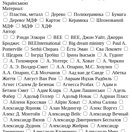
Українською
Материал:
Пластик, металл
Дерево
Поликерамика
Бумага
Дерево/ МДФ
Картон
Керамика
Шпонований
МДФ
МДФ
ХДФ
Автор:
Рэнди Элкорн
BEE
BEE, Джон Уайт, Джерри
Бриджес
BEEInternational
Big dream ministry
Paul A.
Pomerville
Serhii Chepara
Ёста Эман
Єва Лекомте
І. Щедрик
Інгрід Тробіш
Ірина Іваськів
А. Гудинг
А. Тихомиров
А. Уолтерс
А. Ховат
А. Чиркин
А. Э. Волдер-Смит
А.А. Опарин, М.С. Зозулин
А.А. Опарин, С,Б Молчанов
Аад ван де Санде
Абетка
Життя
Август Ван Рин
Авраам Ицхак Радбиль
Агнес і Салем Де Безенак
Агнесса Розбах
Адам и
Бетани Смит
Адам Кларк
Адам Лашинськи
Адель
Фабер
Адольф Геллер
Адольф Новак
Адриан Пласс
Айленн Кроссман
Айрін Ховат
Алёна Салова
Алєксандр Яциняк
Алан Медингер
Алекс Воргез
Алекс Д. Монтойя
Александр Вейс
Александр Вечный
Александр Вялов
Александр Дмитриевич Беспалов
Александр Дудник
Александр Жибрик
Александр
Занемонец
Александр Кравченко
Александр Мень