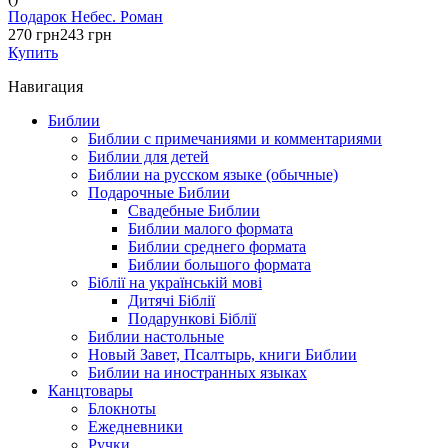
Подарок Небес. Роман
270 грн
243 грн
Купить
Навигация
Библии
Библии с примечаниями и комментариями
Библии для детей
Библии на русском языке (обычные)
Подарочные Библии
Свадебные Библии
Библии малого формата
Библии среднего формата
Библии большого формата
Біблії на українській мові
Дитячі Біблії
Подарункові Біблії
Библии настольные
Новый Завет, Псалтырь, книги Библии
Библии на иностранных языках
Канцтовары
Блокноты
Ежедневники
Ручки