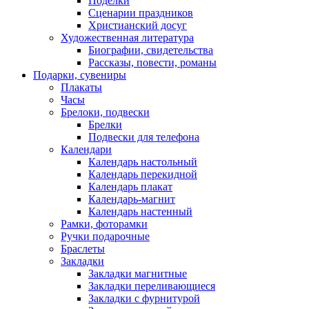
Поделки
Сценарии праздников
Христианский досуг
Художественная литература
Биографии, свидетельства
Рассказы, повести, романы
Подарки, сувениры
Плакаты
Часы
Брелоки, подвески
Брелки
Подвески для телефона
Календари
Календарь настольный
Календарь перекидной
Календарь плакат
Календарь-магнит
Календарь настенный
Рамки, фоторамки
Ручки подарочные
Браслеты
Закладки
Закладки магнитные
Закладки переливающиеся
Закладки с фурнитурой