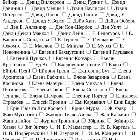
Бейкер
Дэвид Вилкерсон
Дэвид Гудинг
Дэвид
Дэвиниш
Дэвид Мелин
Дэвид Паулисон
Дэвид
Петерсен
Дэвид Посон
Дэвид Тинни
Дэвид У.
Андерсон
Дэвид У. Берсо
Дэйв Хант
Дэйзи Осборн
Дэн Б. Алленднр
Дэн Кон-Шербок
Дэн Уилт
Дэнди Дейли Маккол
Дэнис Лейн
Е. Белогуров
Е.
Вавринюк-Солдатова
Е. Герцен
Е. Глушаков
Е.
Лекомте
Е. Маслюк
Е. Микула
Е. Мурза
Е.
Новоженина
Евгений Бахмутский
Евгений Глушаков
Евгений Пушков
Евгения Кобзарь
Евелін
Крістенсон
Ед Віт
Ежедневное чтение
Ездра
Ейпріл Грені
Ейприл Грени
Екатерина Бут
Елена
Архипова
Елена Бабкина
Елена Заварзина
Елена
Косинова
Елена Марчук
Елена Микула
Елена
Пятилетова
Елена Савон
Елена Соколова
Елена
Чепилка
Елена Шамрова
Елеонор Портер
Елизавета
Стромбек
Елисей Пронин
Емі Кармайкл
Ендi Еддiс
Ерін Г'юз та Літа Коснер
Ерика Мурза
Ж. Фавр
Жакі Мусензека
Жаклин Телло Айяла
Жан Кальвин
Жанна Гийон
Журнал Тропинка
Збірник
Зейвир Б.
Хавен
Зиг Зиглар
И. Б. Макмастер
И. В. Каргель
И. В. Подберезский
И. Згуровец
И. М. Концевич
И.
Мюррей
И. П. Липовский
И. С. Гнида
И. С.