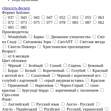
сбросить фильтр
Формат Библии:
037
043
045
047
052
053
055
063
072
073
075
077
078
083
087
062
065
085
Производитель:
Wonderkids
Барви
Движение ученичества
Світ
на Сході
Світанкова Зоря
СвітАРТ
Светлая звезда
Свитло Пикчерз
Христианское просвещение
Возраст:
от 6 месяцев
Цвет обложки:
Чёрный
Зелёный
Синий
Сирень
Бежевый
Бордо
Белый
Коричневый
Голубой
Красный
с желтой вст.
Салатовый
Черный с коричневой вст.
голубой с картинкой
серый ажурная вставка
Красная
Оранжевый
бирюзовая
Чорно-Серый
сине-
красная
бургунді/ бордо
коричневый с тиснением
Сіро-синя
Язык:
Английский
Русский язык
Англо - Русский
Англо - Український
Російскої
Русский, украинский