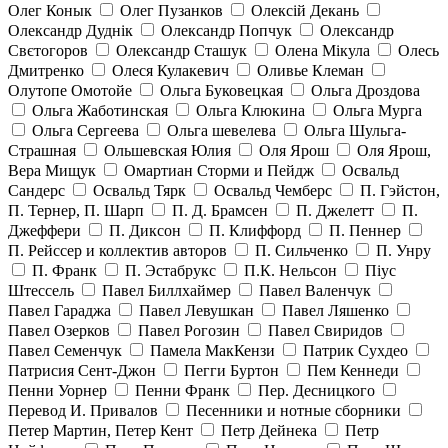
Олег Конык
Олег Пузанков
Олексій Декань
Олександр Дуднік
Олександр Попчук
Олександр
Свєтогоров
Олександр Сташук
Олена Мікула
Олесь
Дмитренко
Олеся Кулакевич
Оливье Клеман
Олутопе Омотойе
Ольга Буковецкая
Ольга Дроздова
Ольга Жаботинская
Ольга Клюкина
Ольга Мурга
Ольга Сергеева
Ольга шевелева
Ольга Шульга-
Страшная
Ольшевская Юлия
Оля Ярош
Оля Ярош,
Вера Мищук
Омартиан Сторми и Пейдж
Освальд
Сандерс
Освальд Тярк
Освальд Чемберс
П. Гэйстон,
П. Тернер, П. Шарп
П. Д. Брамсен
П. Джелетт
П.
Джеффери
П. Диксон
П. Клиффорд
П. Пеннер
П. Рейссер и коллектив авторов
П. Сильченко
П. Унру
П. Франк
П. Эстабрукс
П.К. Нельсон
Піус
Штессель
Павел Биллхаймер
Павел Валенчук
Павел Гараджа
Павел Левушкан
Павел Ляшенко
Павел Озерков
Павел Рогозин
Павел Свиридов
Павел Семенчук
Памела МакКензи
Патрик Сухдео
Патрисия Сент-Джон
Пегги Буртон
Пем Кеннеди
Пенни Уорнер
Пенни Франк
Пер. Десницкого
Перевод И. Привалов
Песенники и нотные сборники
Петер Мартин, Петер Кент
Петр Дейнека
Петр