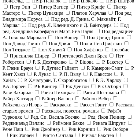
Нойфельд
Петр Павлюк
Петр Цюкало
Петр Шатров
Петр Эпп
Питер Вагнер
Питер Крифт
Питер
Мастерс
Питер Цукахира
Платон Харчлаа
Под ред
Владимира Поруса
Под ред. Д. Грина, С. Макнайт, Г.
Маршал
Под ред. Л. Кленицкого и Д. Вайгодера
Под
ред. Хендрика Корефара и Март-Яна Пауля
Под редакцией
А. Говорда Маршала
Пол Вошер
Пол Дэвид Трипп
Пол Дэвид Трипп
Пол Дэвис
Пол и Лиз Гриффин
Пол Тотджес
Пол Хатауэй
Пол Хаффнер
Пособие
Присцилла Ширер
Протеиерей Джон Брек
Пэт
Робертсон
Р. Б. Дехтяренко
Р. Біцова
Р. Бакстер
Р. Гленн Браун
Р. Дуглас Гайветт
Р. Камерон-Смит
Р.
Кент Хьюз
Р. Лукас
Р. П. Вызу
Р. Пакссон
Р.
Хайль
Р. Хачатурян, Т. Скоробогатов
Р. Э. Харлоу
Р.А.Торрей
Р.Б.Кайпер
Рік Дейтон
Рік Осборн
Рави Захариас
Раиса Пихоцкая
Раиса Шестакова
Райер Хаггард
Райнер Вагнер
Райнон Вебер
Райхельгауз Игорь
Раскраски
Рассел Григг
Рассказы
старых времен
Рассказы, повести, романы
Рафаїл
Турконяк
Ред. Єп. Василь Боєчко
Ред. Яков Пеннер
Реджинальд Вэллис
Реймонд Бакке
Рената Шпрунг
Рене Паш
Рик Джойнер
Рик Корниш
Рик Осборн
Рик Уоррен
Ристо Сантала
Ричард Бакстер