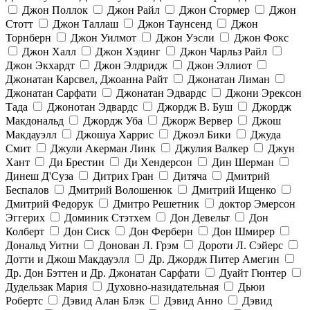
Джон Поллок
Джон Райл
Джон Стормер
Джон
Стотт
Джон Таллаш
Джон Таунсенд
Джон
Торнберн
Джон Уилмот
Джон Уэсли
Джон Фокс
Джон Халл
Джон Хэдинг
Джон Чарльз Райл
Джон Экхардт
Джон Элдридж
Джон Эллиот
Джонатан Карсвел, Джоанна Райт
Джонатан Лиман
Джонатан Сарфати
Джонатан Эдвардс
Джони Эрексон
Тада
Джонотан Эдвардс
Джордж В. Буш
Джордж
Макдональд
Джордж Уба
Джорж Вервер
Джош
Макдауэлл
Джошуа Харрис
Джоэл Бики
Джуда
Смит
Джули Акерман Линк
Джулия Валкер
Джун
Хант
Ди Брестин
Ди Хендерсон
Дин Шерман
Динеш Д'Суза
Дитрих Гран
Дитяча
Дмитрий
Беспалов
Дмитрий Волошенюк
Дмитрий Ищенко
Дмитрий Федорук
Дмитро Решетник
доктор Эмерсон
Эггерих
Доминик Стэтхем
Дон Девельт
Дон
Колберт
Дон Сиск
Дон Ферберн
Дон Шмирер
Дональд Уитни
Донован Л. Грэм
Дороти Л. Сэйерс
Дотти и Джош Макдауэлл
Др. Джордж Питер Амегин
Др. Дон Бэттен и Др. Джонатан Сарфати
Дуайт Гюнтер
Дудельзак Мария
Духовно-назидательная
Дьюи
Робертс
Дэвид Алан Блэк
Дэвид Анно
Дэвид