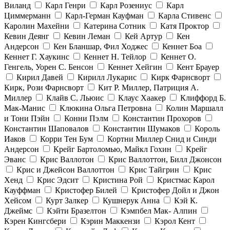
Виланд
Карл Генри
Карл Розениус
Карл
Циммерманн
Карл-Герман Кауфман
Карла Стивенс
Каролин Махейни
Катерина Сотник
Катя Проктор
Кевин Деянг
Кевин Леман
Кей Артур
Кен
Андерсон
Кен Бланшар, Фил Ходжес
Кеннет Боа
Кеннет Г. Хаукинс
Кеннет Н. Тейлор
Кеннет О.
Генгель, Уорен С. Бенсон
Кеннет Хейгин
Кент Брауер
Кирил Давей
Кирилл Лукарис
Кирк Фарнсворт
Кирк, Рози Фарнсворт
Кит Р. Миллер, Патриция А.
Миллер
Клайв С. Льюис
Клаус Хаакер
Клиффорд Б.
Мак-Манис
Клюкина Ольга Петровна
Колин Маршалл
и Тони Пэйн
Конни Пэлм
Константин Прохоров
Константин Шаповалов
Константин Шумаков
Король
Иаков
Корри Тен Бум
Кортни Миллер Снид и Синди
Андерсон
Крейг Бартоломью, Майкл Гохин
Крейг
Эванс
Крис Валлотон
Крис Валлоттон, Билл Джонсон
Крис и Джейсон Валлоттон
Крис Тайгрин
Крис
Хенд
Крис Эдсит
Кристина Рой
Кристмас Карол
Кауффман
Кристофер Билей
Кристофер Дойл и Джон
Хейсом
Курт Залкер
Кушнерук Анна
Кэй К.
Джеймс
Кэйти Бразелтон
Кэмпбел Мак- Алпин
Кэрен Кингсбери
Кэрин Маккензи
Кэрол Кент