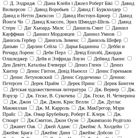
Д. Элдридж
Діана Клейн і Джоел Роберт Бікі
Давид
Вилкерсон
Давид Воробьев
Давид Г. Буркхолдер
Давид и Нетти Джексон
Давид Инстоун-Брюер
Давид
Йонги Чо
Давид Классен, Эрих Шмиддт-Шель
Давид
Стерн
Даг Хьюард- Милс
Даниель Смит
Даниил
Кауффман
Даниил Мордовцев
Даниил Умнов
Даниэль Гербер
Даниэль Зименс
Даниэль Шефер
Даньян
Дарлин Сейла
Дарья Баданина
Дебби и
Ричард Лоренс
Деби Перл
Девід Епплбі, Джордж
Олшледжер
Дейв и Элфрида Лоуэн
Дейвид Льюис
Ден Девітт, Каталіна Ечеверрі
Дениз Гленн
Дениз
Хантер
Денис Гінтон, Девід Ньюелл
Денис Гореньков
Денис Летуновский
Денис Сердиченко
Деннис
Петерсен
Дерек Прайм
Дерек Принс
Дерик Бингем
Детская художественная литература
Дж. Вервер
Дж.
Вэруэр
Дж. Геске, В. Сукочева
Дж. Геске, Н. Четверина
Дж. Джон
Дж. Джон, Крис Велли
Дж. Дуглас
Макмиллан
Дж. М. Карроль
Дж. МакГрегор, Мэри
Прайс
Дж. Омар Брубейкер, Роберт Е. Клерк
Дж.
Стюарт
Дж.Смитон, Джон Оуэн
Джампаоло Редіголо
Джанет Оак
Джей Адамс
Джеймс А. Холдейн
Джеймс Брага
Джеймс Данн
Джеймс Добсон