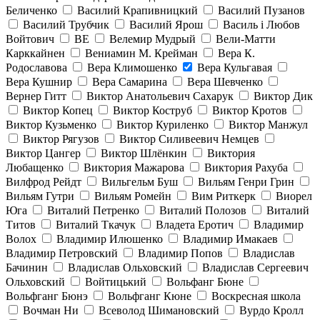
Беличенко
Василий Крапивницкий
Василий Пузанов
Василий Трубчик
Василий Ярош
Василь і Любов
Войтович
ВЕ
Велемир Мудрый
Вели-Матти
Карккайнен
Вениамин М. Крейман
Вера К.
Родославова
Вера Климошенко
Вера Кульгавая
Вера Кушнир
Вера Самарина
Вера Шевченко
Вернер Гитт
Виктор Анатольевич Сахарук
Виктор Дик
Виктор Копец
Виктор Коструб
Виктор Кротов
Виктор Кузьменко
Виктор Куриленко
Виктор Манжул
Виктор Рягузов
Виктор Силивеевич Немцев
Виктор Цангер
Виктор Шлёнкин
Виктория
Любащенко
Виктория Мажарова
Виктория Рахуба
Вилфрод Рейдт
Вильгельм Буш
Вильям Генри Грин
Вильям Гутри
Вильям Ромейн
Вим Риткерк
Виорел
Юга
Виталий Петренко
Виталий Полозов
Виталий
Титов
Виталий Ткачук
Владета Еротич
Владимир
Волох
Владимир Илюшенко
Владимир Имакаев
Владимир Петровский
Владимир Попов
Владислав
Бачинин
Владислав Ольховский
Владислав Сергеевич
Ольховский
Войтицький
Вольфанг Бюне
Вольфганг Бюнэ
Вольфганг Кюне
Воскресная школа
Вочман Ни
Всеволод Шимановский
Вурдо Кролл