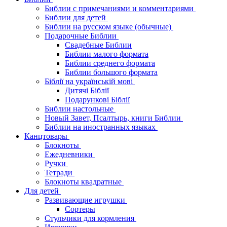
Библии с примечаниями и комментариями
Библии для детей
Библии на русском языке (обычные)
Подарочные Библии
Свадебные Библии
Библии малого формата
Библии среднего формата
Библии большого формата
Біблії на українській мові
Дитячі Біблії
Подарункові Біблії
Библии настольные
Новый Завет, Псалтырь, книги Библии
Библии на иностранных языках
Канцтовары
Блокноты
Ежедневники
Ручки
Тетради
Блокноты квадратные
Для детей
Развивающие игрушки
Сортеры
Стульчики для кормления