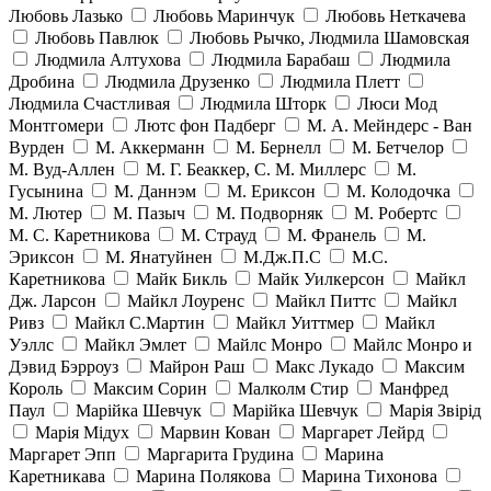
Любовь Лазько
Любовь Маринчук
Любовь Неткачева
Любовь Павлюк
Любовь Рычко, Людмила Шамовская
Людмила Алтухова
Людмила Барабаш
Людмила
Дробина
Людмила Друзенко
Людмила Плетт
Людмила Счастливая
Людмила Шторк
Люси Мод
Монтгомери
Лютс фон Падберг
М. А. Мейндерс - Ван
Вурден
М. Аккерманн
М. Бернелл
М. Бетчелор
М. Вуд-Аллен
М. Г. Беаккер, С. М. Миллерс
М.
Гусынина
М. Даннэм
М. Ериксон
М. Колодочка
М. Лютер
М. Пазыч
М. Подворняк
М. Робертс
М. С. Каретникова
М. Страуд
М. Франель
М.
Эриксон
М. Янатуйнен
М.Дж.П.С
М.С.
Каретникова
Майк Бикль
Майк Уилкерсон
Майкл
Дж. Ларсон
Майкл Лоуренс
Майкл Питтс
Майкл
Ривз
Майкл С.Мартин
Майкл Уиттмер
Майкл
Уэллс
Майкл Эмлет
Майлс Монро
Майлс Монро и
Дэвид Бэрроуз
Майрон Раш
Макс Лукадо
Максим
Король
Максим Сорин
Малколм Стир
Манфред
Паул
Марійка Шевчук
Марійка Шевчук
Марія Звірід
Марія Мідух
Марвин Кован
Маргарет Лейрд
Маргарет Эпп
Маргарита Грудина
Марина
Каретникава
Марина Полякова
Марина Тихонова