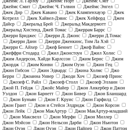
Джеймс Л. Гарлоу
Джеймс Норт
Джеймс Сміт
Джеймс Смит
Джеймс Ч. Гэлвин
Джеймс Энгел
Джек Дир
Джек Кавано
Джек Клампенхауэр
Джек
Котрелл
Джек Хайвел-Дэвис
Джек Хейфорд
Джен
Дайєр
Джеральд Брей
Джеральд Макдермотт
Джеральд Хистенд, Джей Томас
Джеррам Баррс
Джерри Бриджес
Джерри Д. Джонс
Джерри Д.Томас
Джерри Данн
Джерри Дженкинс, Тим Ла Хэй
Джерри С. Айхер
Джеф Беннет
Джеф Вайнс
Джеффри Стодард
Джил Джонстоун
Джил Холис
Джим Андерсон, Хайди Карлссон
Джим Бернс
Джим
Джордж
Джим Конви
Джим Оуэн
Джин Гец
Джин Гибсон
Джин Эдвардс
Джина Холмс
Джо
Берри
Джоанна Уивер
Джоди Хоч
Джозеф Принс
Джозеф С. Райл
Джозеф Столл
Джозеф Эллаин
Джой П. Гейдж
Джойс Майер
Джон Анкербер и Джон
Уэлдон
Джон Барнетт
Джон Бивер
Джон Бланшард
Джон Буньян
Джон Г. Круис
Джон Гарфилд
Джон Грант
Джон и Стейси Элдридж
Джон Корсон
Джон Лейк
Джон МакАртур
Джон МакАртур-младший
Джон Максвелл
Джон Мерфи
Джон Миллер
Джон Мэйсон
Джон Нельсон Дарби
Джон Ньютон
Джон Оуэн
Джон Оуэн
Джон Пайпер
Джон Паттон