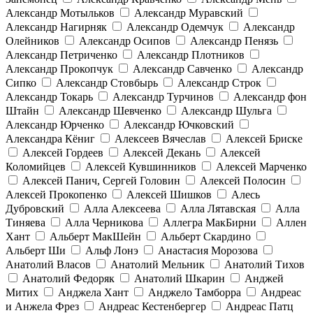
Александр Мотыльков
Александр Муравский
Александр Нагирняк
Александр Одемчук
Александр
Олейников
Александр Осипов
Александр Пенязь
Александр Петриченко
Александр Плотников
Александр Прокопчук
Александр Савченко
Александр
Сипко
Александр Стовбырь
Александр Строк
Александр Токарь
Александр Турчинов
Александр фон
Штайн
Александр Шевченко
Александр Шульга
Александр Юрченко
Александр Ючковский
Александра Кёниг
Алексеев Вячеслав
Алексей Бриске
Алексей Гордеев
Алексей Декань
Алексей
Коломийцев
Алексей Кувшинников
Алексей Марченко
Алексей Панич, Сергей Головин
Алексей Полосин
Алексей Прокопенко
Алексей Шишков
Алесь
Дубровский
Алла Алексеева
Алла Лятавская
Алла
Тиняева
Алла Черникова
Аллегра МакБирни
Аллен
Хант
Альберт МакШейн
Альберт Скардино
Альберт Ши
Альф Лонэ
Анастасия Морозова
Анатолий Власов
Анатолий Мельник
Анатолий Тихов
Анатолий Федоряк
Анатолий Шкарин
Анджей
Митих
Анджела Хант
Анджело Тамборра
Андреас
и Анжела Фрез
Андреас Кестенбергер
Андреас Патц