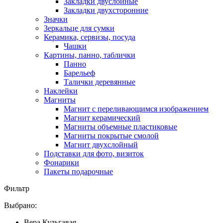
Закладки двуслойные
Закладки двухсторонние
Значки
Зеркальце для сумки
Керамика, сервизы, посуда
Чашки
Картины, панно, таблички
Панно
Барельеф
Талички деревянные
Наклейки
Магниты
Магнит с переливающимся изображением
Магнит керамический
Магниты объемные пластиковые
Магниты покрытые смолой
Магнит двухслойный
Подставки для фото, визиток
Фонарики
Пакеты подарочные
Фильтр
Выбрано:
Вера Кульгавая