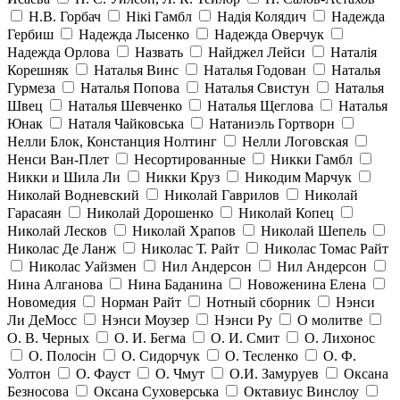
Н.В. Горбач
Нікі Гамбл
Надія Колядич
Надежда
Гербиш
Надежда Лысенко
Надежда Оверчук
Надежда Орлова
Назвать
Найджел Лейси
Наталія
Корешняк
Наталья Винс
Наталья Годован
Наталья
Гурмеза
Наталья Попова
Наталья Свистун
Наталья
Швец
Наталья Шевченко
Наталья Щеглова
Наталья
Юнак
Наталя Чайковська
Натаниэль Гортворн
Нелли Блок, Констанция Нолтинг
Нелли Логовская
Ненси Ван-Плет
Несортированные
Никки Гамбл
Никки и Шила Ли
Никки Круз
Никодим Марчук
Николай Водневский
Николай Гаврилов
Николай
Гарасаян
Николай Дорошенко
Николай Копец
Николай Лесков
Николай Храпов
Николай Шепель
Николас Де Ланж
Николас Т. Райт
Николас Томас Райт
Николас Уайзмен
Нил Андерсон
Нил Андерсон
Нина Алганова
Нина Баданина
Новоженина Елена
Новомедия
Норман Райт
Нотный сборник
Нэнси
Ли ДеМосс
Нэнси Моузер
Нэнси Ру
О молитве
О. В. Черных
О. И. Бегма
О. И. Смит
О. Лихонос
О. Полосін
О. Сидорчук
О. Тесленко
О. Ф.
Уолтон
О. Фауст
О. Чмут
О.И. Замуруев
Оксана
Безносова
Оксана Суховерська
Октавиус Винслоу