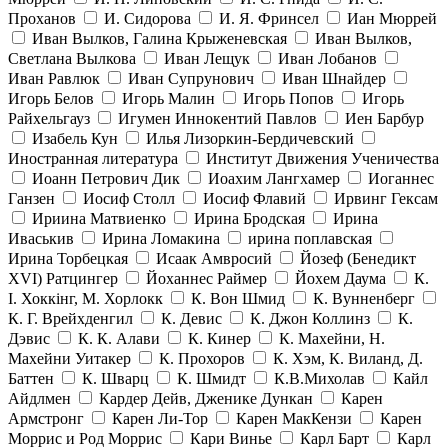
Проханов
И. Сидорова
И. Я. Фринсел
Иан Мюррей
Иван Вылков, Галина Крыженевская
Иван Вылков,
Светлана Вылкова
Иван Лещук
Иван Лобанов
Иван Равлюк
Иван Супрунович
Иван Шнайдер
Игорь Белов
Игорь Малин
Игорь Попов
Игорь
Райхельгауз
Игумен Иннокентий Павлов
Иен Барбур
Изабель Кун
Илья Лизоркин-Бердичевский
Иностранная литература
Институт Движения Ученичества
Иоанн Петрович Дик
Иоахим Лангхамер
Иоганнес
Ганзен
Иосиф Столл
Иосиф Флавий
Ирвинг Гексам
Ириина Матвиенко
Ирина Бродская
Ирина
Иваськив
Ирина Ломакина
ирина поплавская
Ирина Торбецкая
Исаак Амвросий
Йозеф (Бенедикт
ХVI) Ратцингер
Йоханнес Раймер
Йохем Даума
К.
І. Хоккінг, М. Хорлокк
К. Вон Шмид
К. Вунненберг
К. Г. Врейхденгил
К. Девис
К. Джон Коллинз
К.
Дэвис
К. К. Алави
К. Кинер
К. Махейни, Н.
Махейни Уитакер
К. Прохоров
К. Хэм, К. Виланд, Д.
Баттен
К. Шварц
К. Шмидт
К.В.Михолав
Кайл
Айдлмен
Кардер Дейв, Дженике Дункан
Карен
Армстронг
Карен Ли-Тор
Карен МакКензи
Карен
Моррис и Род Моррис
Кари Винье
Карл Барт
Карл