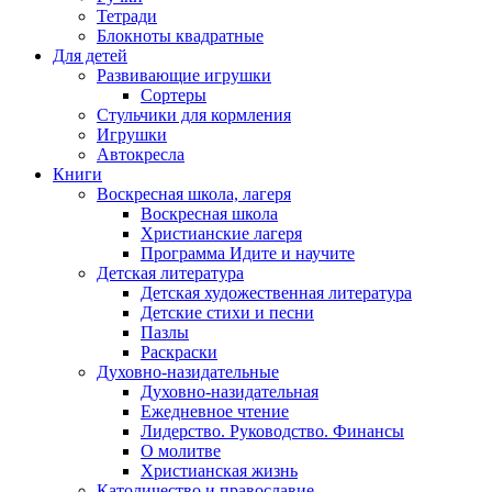
Тетради
Блокноты квадратные
Для детей
Развивающие игрушки
Сортеры
Стульчики для кормления
Игрушки
Автокресла
Книги
Воскресная школа, лагеря
Воскресная школа
Христианские лагеря
Программа Идите и научите
Детская литература
Детская художественная литература
Детские стихи и песни
Пазлы
Раскраски
Духовно-назидательные
Духовно-назидательная
Ежедневное чтение
Лидерство. Руководство. Финансы
О молитве
Христианская жизнь
Католичество и православие