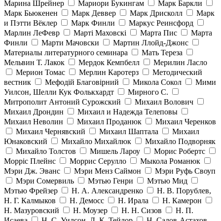
Марина Шрейнер
Мариори Букингам
Марк Баркли
Марк Бьюкенен
Марк Деввер
Марк Дрисколл
Марк
и Пэтти Вёклер
Марк Финли
Маркус Реинсфорд
Марлин ЛеФевр
Марті Маховскі
Марта Пис
Марта
Финли
Марти Мачовски
Мартин Ллойд-Джонс
Материалы литературного семинара
Мать Тереза
Мельвин Т. Лакок
Мердок Кемпбелл
Мерилин Ласло
Мерион Томас
Мерлин Каротерз
Методический
вестник
Мефодій Благовірний
Микола Сокол
Мими
Уилсон, Шелли Кук Фолькхардт
Мирного С.
Митрополит Антоний Сурожский
Михаил Волович
Михаил Дрондин
Михаил и Надежда Телеповы
Михаил Неволин
Михаил Проданюк
Михаил Черенков
Михаил Чернявский
Михаил Шаптала
Михаил
Юнаковский
Михайло Михайлюк
Михайло Подворняк
Михайло Толстов
Мишель Лароу
Морис Робертс
Морріс Плейнс
Моррис Серулло
Мыкола Романюк
Мэри Дж. Эванс
Мэри Менз Саймон
Мэри Руфь Своуп
Мэри Сомервиль
Мэтью Генри
Мэтью Мид
Мэтью Фрейзер
Н. А. Александренко
Н. В. Порублев,
Н. Г. Калмыков
Н. Демосс
Н. Ирала
Н. Камерон
Н. Мазуровский
Н. Моузер
Н. Н. Сизов
Н. П.
Исаева
Н. С. Уилсон, Л. К. Тейлор
Н. Салов-Астахов