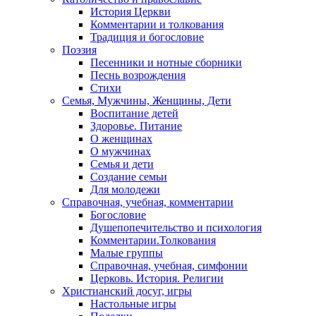
История Церкви
Комментарии и толкования
Традиция и богословие
Поэзия
Песенники и нотные сборники
Песнь возрождения
Стихи
Семья, Мужчины, Женщины, Дети
Воспитание детей
Здоровье. Питание
О женщинах
О мужчинах
Семья и дети
Создание семьи
Для молодежи
Справочная, учебная, комментарии
Богословие
Душепопечительство и психология
Комментарии.Толкования
Малые группы
Справочная, учебная, симфонии
Церковь. История. Религии
Христианский досуг, игры
Настольные игры