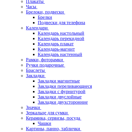
Плакаты
Часы
Брелоки, подвески
Брелки
Подвески для телефона
Календари
Календарь настольный
Календарь перекидной
Календарь плакат
Календарь-магнит
Календарь настенный
Рамки, фоторамки
Ручки подарочные
Браслеты
Закладки
Закладки магнитные
Закладки переливающиеся
Закладки с фурнитурой
Закладки двуслойные
Закладки двухсторонние
Значки
Зеркальце для сумки
Керамика, сервизы, посуда
Чашки
Картины, панно, таблички