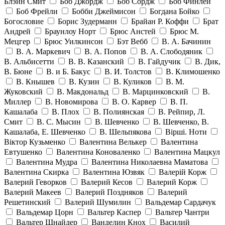
Блэйн Смит
Боб Джордж
Боб Сордж
Боб Финлей
Боб Фрейли
Бобби Джеймисон
Богдана Бойко
Богословие
Борис Зудерманн
Брайан Р. Коффи
Брат
Андрей
Браунлоу Норт
Брюс Анстей
Брюс М.
Мецгер
Брюс Уилкинсон
Бэт Вебб
В. А. Бачинин
В. А. Маркевич
В. А. Попов
В. А. Слободяник
В. Альбисетти
В. В. Казанский
В. Гайдучик
В. Дик,
В. Бюне
В. и Б. Бакус
В. И. Толстов
В. Климошенко
В. Кнышев
В. Кузин
В. Куликов
В. М.
Жуковский
В. Макдональд
В. Марцинковский
В.
Миллер
В. Новомирова
В. О. Карвер
В. П.
Кашалаба
В. Плох
В. Полиянская
В. Рейпир, Л.
Смит
В. С. Мысин
В. Шевченко
В. Шевченко, В.
Кашалаба, Е. Шевченко
В. Шельпякова
Вiршi. Ноти
Віктор Кузьменко
Валентина Велькер
Валентина
Евтушенко
Валентина Коноваленко
Валентина Мацкул
Валентина Мудра
Валентина Николаевна Маматова
Валентина Скирка
Валентина Юзвяк
Валерій Корж
Валерий Геворков
Валерий Кесов
Валерий Корж
Валерий Макеев
Валерий Поздняков
Валерий
Решетинский
Валерий Шумилин
Вальдемар Сардачук
Вальдемар Цорн
Вальтер Каспер
Вальтер Чантри
Вальтер Шнайдер
Ванделин Кнох
Василий