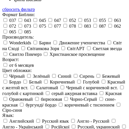
сбросить фильтр
Формат Библии:
037
043
045
047
052
053
055
063
072
073
075
077
078
083
087
062
065
085
Производитель:
Wonderkids
Барви
Движение ученичества
Світ
на Сході
Світанкова Зоря
СвітАРТ
Светлая звезда
Свитло Пикчерз
Христианское просвещение
Возраст:
от 6 месяцев
Цвет обложки:
Чёрный
Зелёный
Синий
Сирень
Бежевый
Бордо
Белый
Коричневый
Голубой
Красный
с желтой вст.
Салатовый
Черный с коричневой вст.
голубой с картинкой
серый ажурная вставка
Красная
Оранжевый
бирюзовая
Чорно-Серый
сине-
красная
бургунді/ бордо
коричневый с тиснением
Сіро-синя
Язык:
Английский
Русский язык
Англо - Русский
Англо - Український
Російскої
Русский, украинский