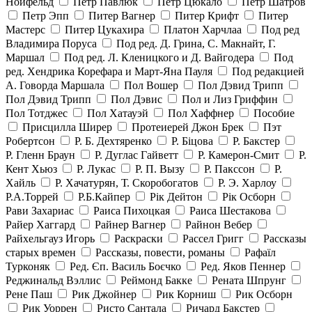
Нойфельд
Петр Павлюк
Петр Цюкало
Петр Шатров
Петр Эпп
Питер Вагнер
Питер Крифт
Питер
Мастерс
Питер Цукахира
Платон Харчлаа
Под ред
Владимира Поруса
Под ред. Д. Грина, С. Макнайт, Г.
Маршал
Под ред. Л. Кленицкого и Д. Вайгодера
Под
ред. Хендрика Корефара и Март-Яна Пауля
Под редакцией
А. Говорда Маршала
Пол Вошер
Пол Дэвид Трипп
Пол Дэвид Трипп
Пол Дэвис
Пол и Лиз Гриффин
Пол Тотджес
Пол Хатауэй
Пол Хаффнер
Пособие
Присцилла Ширер
Протеиерей Джон Брек
Пэт
Робертсон
Р. Б. Дехтяренко
Р. Біцова
Р. Бакстер
Р. Гленн Браун
Р. Дуглас Гайветт
Р. Камерон-Смит
Р.
Кент Хьюз
Р. Лукас
Р. П. Вызу
Р. Пакссон
Р.
Хайль
Р. Хачатурян, Т. Скоробогатов
Р. Э. Харлоу
Р.А.Торрей
Р.Б.Кайпер
Рік Дейтон
Рік Осборн
Рави Захариас
Раиса Пихоцкая
Раиса Шестакова
Райер Хаггард
Райнер Вагнер
Райнон Вебер
Райхельгауз Игорь
Раскраски
Рассел Григг
Рассказы
старых времен
Рассказы, повести, романы
Рафаїл
Турконяк
Ред. Єп. Василь Боєчко
Ред. Яков Пеннер
Реджинальд Вэллис
Реймонд Бакке
Рената Шпрунг
Рене Паш
Рик Джойнер
Рик Корниш
Рик Осборн
Рик Уоррен
Ристо Сантала
Ричард Бакстер