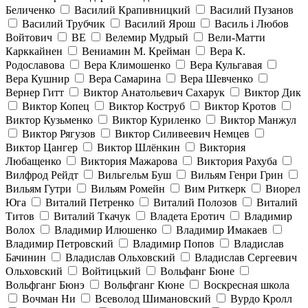
Беличенко
Василий Крапивницкий
Василий Пузанов
Василий Трубчик
Василий Ярош
Василь і Любов
Войтович
ВЕ
Велемир Мудрый
Вели-Матти
Карккайнен
Вениамин М. Крейман
Вера К.
Родославова
Вера Климошенко
Вера Кульгавая
Вера Кушнир
Вера Самарина
Вера Шевченко
Вернер Гитт
Виктор Анатольевич Сахарук
Виктор Дик
Виктор Копец
Виктор Коструб
Виктор Кротов
Виктор Кузьменко
Виктор Куриленко
Виктор Манжул
Виктор Рягузов
Виктор Силивеевич Немцев
Виктор Цангер
Виктор Шлёнкин
Виктория
Любащенко
Виктория Мажарова
Виктория Рахуба
Вилфрод Рейдт
Вильгельм Буш
Вильям Генри Грин
Вильям Гутри
Вильям Ромейн
Вим Риткерк
Виорел
Юга
Виталий Петренко
Виталий Полозов
Виталий
Титов
Виталий Ткачук
Владета Еротич
Владимир
Волох
Владимир Илюшенко
Владимир Имакаев
Владимир Петровский
Владимир Попов
Владислав
Бачинин
Владислав Ольховский
Владислав Сергеевич
Ольховский
Войтицький
Вольфанг Бюне
Вольфганг Бюнэ
Вольфганг Кюне
Воскресная школа
Вочман Ни
Всеволод Шимановский
Вурдо Кролл