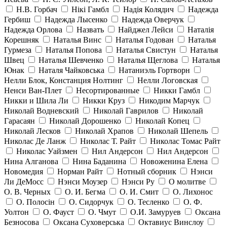
Н.В. Горбач
Нікі Гамбл
Надія Колядич
Надежда
Гербиш
Надежда Лысенко
Надежда Оверчук
Надежда Орлова
Назвать
Найджел Лейси
Наталія
Корешняк
Наталья Винс
Наталья Годован
Наталья
Гурмеза
Наталья Попова
Наталья Свистун
Наталья
Швец
Наталья Шевченко
Наталья Щеглова
Наталья
Юнак
Наталя Чайковська
Натаниэль Гортворн
Нелли Блок, Констанция Нолтинг
Нелли Логовская
Ненси Ван-Плет
Несортированные
Никки Гамбл
Никки и Шила Ли
Никки Круз
Никодим Марчук
Николай Водневский
Николай Гаврилов
Николай
Гарасаян
Николай Дорошенко
Николай Копец
Николай Лесков
Николай Храпов
Николай Шепель
Николас Де Ланж
Николас Т. Райт
Николас Томас Райт
Николас Уайзмен
Нил Андерсон
Нил Андерсон
Нина Алганова
Нина Баданина
Новоженина Елена
Новомедия
Норман Райт
Нотный сборник
Нэнси
Ли ДеМосс
Нэнси Моузер
Нэнси Ру
О молитве
О. В. Черных
О. И. Бегма
О. И. Смит
О. Лихонос
О. Полосін
О. Сидорчук
О. Тесленко
О. Ф.
Уолтон
О. Фауст
О. Чмут
О.И. Замуруев
Оксана
Безносова
Оксана Суховерська
Октавиус Винслоу