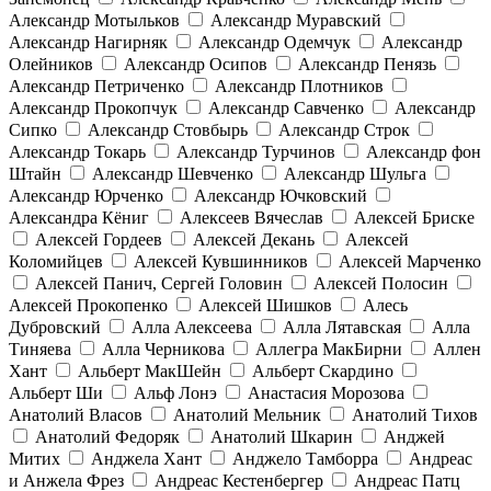
Александр Мотыльков
Александр Муравский
Александр Нагирняк
Александр Одемчук
Александр
Олейников
Александр Осипов
Александр Пенязь
Александр Петриченко
Александр Плотников
Александр Прокопчук
Александр Савченко
Александр
Сипко
Александр Стовбырь
Александр Строк
Александр Токарь
Александр Турчинов
Александр фон
Штайн
Александр Шевченко
Александр Шульга
Александр Юрченко
Александр Ючковский
Александра Кёниг
Алексеев Вячеслав
Алексей Бриске
Алексей Гордеев
Алексей Декань
Алексей
Коломийцев
Алексей Кувшинников
Алексей Марченко
Алексей Панич, Сергей Головин
Алексей Полосин
Алексей Прокопенко
Алексей Шишков
Алесь
Дубровский
Алла Алексеева
Алла Лятавская
Алла
Тиняева
Алла Черникова
Аллегра МакБирни
Аллен
Хант
Альберт МакШейн
Альберт Скардино
Альберт Ши
Альф Лонэ
Анастасия Морозова
Анатолий Власов
Анатолий Мельник
Анатолий Тихов
Анатолий Федоряк
Анатолий Шкарин
Анджей
Митих
Анджела Хант
Анджело Тамборра
Андреас
и Анжела Фрез
Андреас Кестенбергер
Андреас Патц