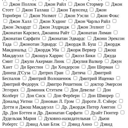
Джон Поллок
Джон Райл
Джон Стормер
Джон
Стотт
Джон Таллаш
Джон Таунсенд
Джон
Торнберн
Джон Уилмот
Джон Уэсли
Джон Фокс
Джон Халл
Джон Хэдинг
Джон Чарльз Райл
Джон Экхардт
Джон Элдридж
Джон Эллиот
Джонатан Карсвел, Джоанна Райт
Джонатан Лиман
Джонатан Сарфати
Джонатан Эдвардс
Джони Эрексон
Тада
Джонотан Эдвардс
Джордж В. Буш
Джордж
Макдональд
Джордж Уба
Джорж Вервер
Джош
Макдауэлл
Джошуа Харрис
Джоэл Бики
Джуда
Смит
Джули Акерман Линк
Джулия Валкер
Джун
Хант
Ди Брестин
Ди Хендерсон
Дин Шерман
Динеш Д'Суза
Дитрих Гран
Дитяча
Дмитрий
Беспалов
Дмитрий Волошенюк
Дмитрий Ищенко
Дмитрий Федорук
Дмитро Решетник
доктор Эмерсон
Эггерих
Доминик Стэтхем
Дон Девельт
Дон
Колберт
Дон Сиск
Дон Ферберн
Дон Шмирер
Дональд Уитни
Донован Л. Грэм
Дороти Л. Сэйерс
Дотти и Джош Макдауэлл
Др. Джордж Питер Амегин
Др. Дон Бэттен и Др. Джонатан Сарфати
Дуайт Гюнтер
Дудельзак Мария
Духовно-назидательная
Дьюи
Робертс
Дэвид Алан Блэк
Дэвид Анно
Дэвид