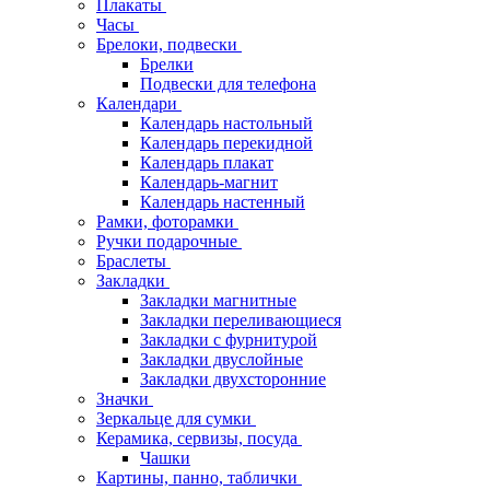
Плакаты
Часы
Брелоки, подвески
Брелки
Подвески для телефона
Календари
Календарь настольный
Календарь перекидной
Календарь плакат
Календарь-магнит
Календарь настенный
Рамки, фоторамки
Ручки подарочные
Браслеты
Закладки
Закладки магнитные
Закладки переливающиеся
Закладки с фурнитурой
Закладки двуслойные
Закладки двухсторонние
Значки
Зеркальце для сумки
Керамика, сервизы, посуда
Чашки
Картины, панно, таблички