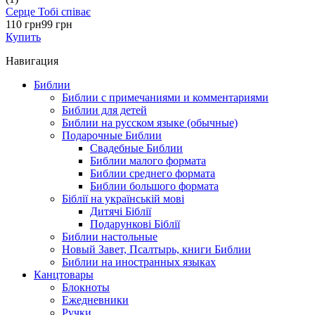
Серце Тобі співає
110 грн
99 грн
Купить
Навигация
Библии
Библии с примечаниями и комментариями
Библии для детей
Библии на русском языке (обычные)
Подарочные Библии
Свадебные Библии
Библии малого формата
Библии среднего формата
Библии большого формата
Біблії на українській мові
Дитячі Біблії
Подарункові Біблії
Библии настольные
Новый Завет, Псалтырь, книги Библии
Библии на иностранных языках
Канцтовары
Блокноты
Ежедневники
Ручки