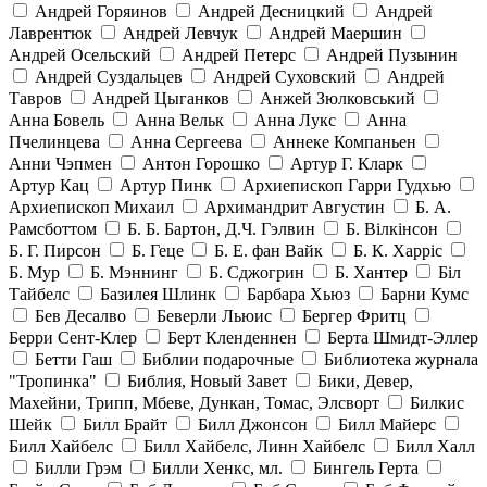
Андрей Горяинов
Андрей Десницкий
Андрей
Лаврентюк
Андрей Левчук
Андрей Маершин
Андрей Осельский
Андрей Петерс
Андрей Пузынин
Андрей Суздальцев
Андрей Суховский
Андрей
Тавров
Андрей Цыганков
Анжей Зюлковський
Анна Бовель
Анна Вельк
Анна Лукс
Анна
Пчелинцева
Анна Сергеева
Аннеке Компаньен
Анни Чэпмен
Антон Горошко
Артур Г. Кларк
Артур Кац
Артур Пинк
Архиепископ Гарри Гудхью
Архиепископ Михаил
Архимандрит Августин
Б. А.
Рамсботтом
Б. Б. Бартон, Д.Ч. Гэлвин
Б. Вілкінсон
Б. Г. Пирсон
Б. Геце
Б. Е. фан Вайк
Б. К. Харріс
Б. Мур
Б. Мэннинг
Б. Сджогрин
Б. Хантер
Біл
Тайбелс
Базилея Шлинк
Барбара Хьюз
Барни Кумс
Бев Десалво
Беверли Льюис
Бергер Фритц
Берри Сент-Клер
Берт Кленденнен
Берта Шмидт-Эллер
Бетти Гаш
Библии подарочные
Библиотека журнала
"Тропинка"
Библия, Новый Завет
Бики, Девер,
Махейни, Трипп, Мбеве, Дункан, Томас, Элсворт
Билкис
Шейк
Билл Брайт
Билл Джонсон
Билл Майерс
Билл Хайбелс
Билл Хайбелс, Линн Хайбелс
Билл Халл
Билли Грэм
Билли Хенкс, мл.
Бингель Герта