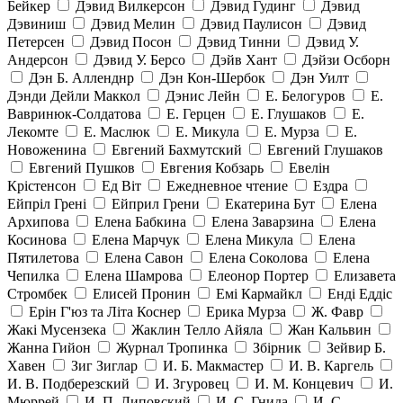
Бейкер
Дэвид Вилкерсон
Дэвид Гудинг
Дэвид
Дэвиниш
Дэвид Мелин
Дэвид Паулисон
Дэвид
Петерсен
Дэвид Посон
Дэвид Тинни
Дэвид У.
Андерсон
Дэвид У. Берсо
Дэйв Хант
Дэйзи Осборн
Дэн Б. Алленднр
Дэн Кон-Шербок
Дэн Уилт
Дэнди Дейли Маккол
Дэнис Лейн
Е. Белогуров
Е.
Вавринюк-Солдатова
Е. Герцен
Е. Глушаков
Е.
Лекомте
Е. Маслюк
Е. Микула
Е. Мурза
Е.
Новоженина
Евгений Бахмутский
Евгений Глушаков
Евгений Пушков
Евгения Кобзарь
Евелін
Крістенсон
Ед Віт
Ежедневное чтение
Ездра
Ейпріл Грені
Ейприл Грени
Екатерина Бут
Елена
Архипова
Елена Бабкина
Елена Заварзина
Елена
Косинова
Елена Марчук
Елена Микула
Елена
Пятилетова
Елена Савон
Елена Соколова
Елена
Чепилка
Елена Шамрова
Елеонор Портер
Елизавета
Стромбек
Елисей Пронин
Емі Кармайкл
Ендi Еддiс
Ерін Г'юз та Літа Коснер
Ерика Мурза
Ж. Фавр
Жакі Мусензека
Жаклин Телло Айяла
Жан Кальвин
Жанна Гийон
Журнал Тропинка
Збірник
Зейвир Б.
Хавен
Зиг Зиглар
И. Б. Макмастер
И. В. Каргель
И. В. Подберезский
И. Згуровец
И. М. Концевич
И.
Мюррей
И. П. Липовский
И. С. Гнида
И. С.