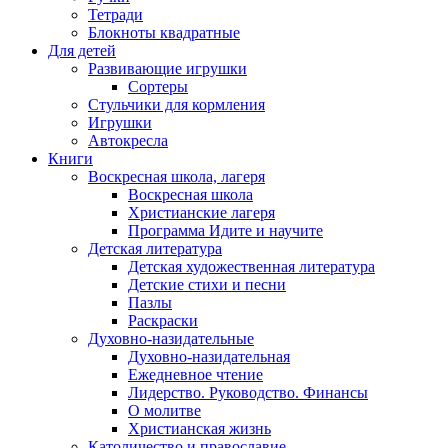
Тетради
Блокноты квадратные
Для детей
Развивающие игрушки
Сортеры
Стульчики для кормления
Игрушки
Автокресла
Книги
Воскресная школа, лагеря
Воскресная школа
Христианские лагеря
Программа Идите и научите
Детская литература
Детская художественная литература
Детские стихи и песни
Пазлы
Раскраски
Духовно-назидательные
Духовно-назидательная
Ежедневное чтение
Лидерство. Руководство. Финансы
О молитве
Христианская жизнь
Католичество и православие