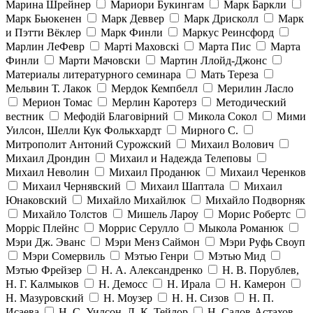
Марина Шрейнер
Мариори Букингам
Марк Баркли
Марк Бьюкенен
Марк Деввер
Марк Дрисколл
Марк
и Пэтти Вёклер
Марк Финли
Маркус Реинсфорд
Марлин ЛеФевр
Марті Маховскі
Марта Пис
Марта
Финли
Марти Мачовски
Мартин Ллойд-Джонс
Материалы литературного семинара
Мать Тереза
Мельвин Т. Лакок
Мердок Кемпбелл
Мерилин Ласло
Мерион Томас
Мерлин Каротерз
Методический
вестник
Мефодій Благовірний
Микола Сокол
Мими
Уилсон, Шелли Кук Фолькхардт
Мирного С.
Митрополит Антоний Сурожский
Михаил Волович
Михаил Дрондин
Михаил и Надежда Телеповы
Михаил Неволин
Михаил Проданюк
Михаил Черенков
Михаил Чернявский
Михаил Шаптала
Михаил
Юнаковский
Михайло Михайлюк
Михайло Подворняк
Михайло Толстов
Мишель Лароу
Морис Робертс
Морріс Плейнс
Моррис Серулло
Мыкола Романюк
Мэри Дж. Эванс
Мэри Менз Саймон
Мэри Руфь Своуп
Мэри Сомервиль
Мэтью Генри
Мэтью Мид
Мэтью Фрейзер
Н. А. Александренко
Н. В. Порублев,
Н. Г. Калмыков
Н. Демосс
Н. Ирала
Н. Камерон
Н. Мазуровский
Н. Моузер
Н. Н. Сизов
Н. П.
Исаева
Н. С. Уилсон, Л. К. Тейлор
Н. Салов-Астахов