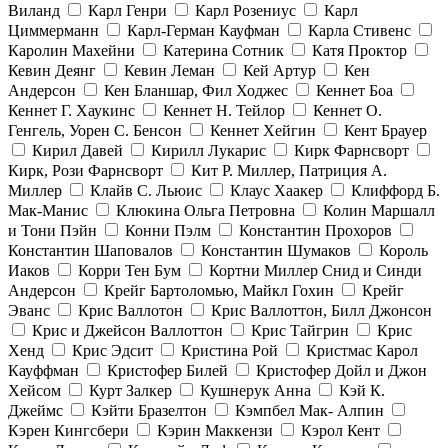
Виланд
Карл Генри
Карл Розениус
Карл
Циммерманн
Карл-Герман Кауфман
Карла Стивенс
Каролин Махейни
Катерина Сотник
Катя Проктор
Кевин Деянг
Кевин Леман
Кей Артур
Кен
Андерсон
Кен Бланшар, Фил Ходжес
Кеннет Боа
Кеннет Г. Хаукинс
Кеннет Н. Тейлор
Кеннет О.
Генгель, Уорен С. Бенсон
Кеннет Хейгин
Кент Брауер
Кирил Давей
Кирилл Лукарис
Кирк Фарнсворт
Кирк, Рози Фарнсворт
Кит Р. Миллер, Патриция А.
Миллер
Клайв С. Льюис
Клаус Хаакер
Клиффорд Б.
Мак-Манис
Клюкина Ольга Петровна
Колин Маршалл
и Тони Пэйн
Конни Пэлм
Константин Прохоров
Константин Шаповалов
Константин Шумаков
Король
Иаков
Корри Тен Бум
Кортни Миллер Снид и Синди
Андерсон
Крейг Бартоломью, Майкл Гохин
Крейг
Эванс
Крис Валлотон
Крис Валлоттон, Билл Джонсон
Крис и Джейсон Валлоттон
Крис Тайгрин
Крис
Хенд
Крис Эдсит
Кристина Рой
Кристмас Карол
Кауффман
Кристофер Билей
Кристофер Дойл и Джон
Хейсом
Курт Залкер
Кушнерук Анна
Кэй К.
Джеймс
Кэйти Бразелтон
Кэмпбел Мак- Алпин
Кэрен Кингсбери
Кэрин Маккензи
Кэрол Кент