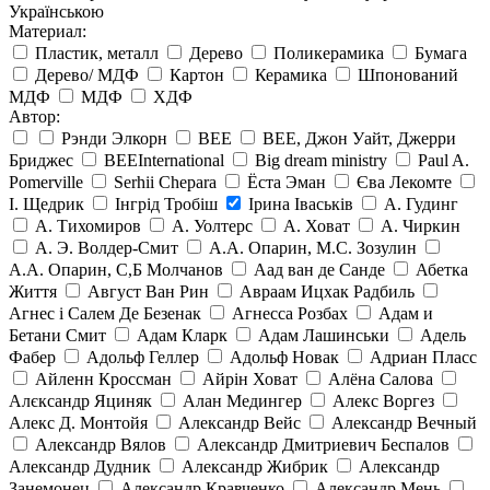
Українською
Материал:
Пластик, металл
Дерево
Поликерамика
Бумага
Дерево/ МДФ
Картон
Керамика
Шпонований
МДФ
МДФ
ХДФ
Автор:
Рэнди Элкорн
BEE
BEE, Джон Уайт, Джерри
Бриджес
BEEInternational
Big dream ministry
Paul A.
Pomerville
Serhii Chepara
Ёста Эман
Єва Лекомте
І. Щедрик
Інгрід Тробіш
Ірина Іваськів
А. Гудинг
А. Тихомиров
А. Уолтерс
А. Ховат
А. Чиркин
А. Э. Волдер-Смит
А.А. Опарин, М.С. Зозулин
А.А. Опарин, С,Б Молчанов
Аад ван де Санде
Абетка
Життя
Август Ван Рин
Авраам Ицхак Радбиль
Агнес і Салем Де Безенак
Агнесса Розбах
Адам и
Бетани Смит
Адам Кларк
Адам Лашинськи
Адель
Фабер
Адольф Геллер
Адольф Новак
Адриан Пласс
Айленн Кроссман
Айрін Ховат
Алёна Салова
Алєксандр Яциняк
Алан Медингер
Алекс Воргез
Алекс Д. Монтойя
Александр Вейс
Александр Вечный
Александр Вялов
Александр Дмитриевич Беспалов
Александр Дудник
Александр Жибрик
Александр
Занемонец
Александр Кравченко
Александр Мень