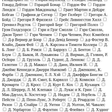
Говард Дейтон
Гораций Бонар
Гордон Фи
Гордон
Линдси
Гордон Макдональд
Грант Мартин и Дейдре
Бобган
Графиня де Сегюр
Грег Гилберт
Грегори А.
Бойд
Грегори Р. Фриззелл
Грейс Ливингстон Хилл
Гренвил Редсток
Григорий Берг
Григорий Полоз
Грэм Голдсуорси
Гэри и Грэг Смолли
Гэри Смолли,
Джон Трент
Гэри Чепмен
Гэри Чепмен, Росс Кэмпбелл
Д-р Вернер де Боор
Д-р Девід Беннер
д-р Фостер В.
Клайн, Джим Фей
Д. А. Карсона и Тимоти Коллера
Д.
Б. Лонг
Д. Б. Рэмси
Д. Барроуз
Д. Бентон
Д.
Блум
Д. Быков, И. Лукьянова
Д. Вирман, Д. Гэлвин, Р.
Осборн
Д. Груэлль
Д. Гудинг, Д. Леннокс
Д. Д.
Галютин
Д. Д. Маккол
Д. Данн, Ивлиев И.
Д.
Джеймс Кеннеди и Джерри Ньюкомб
Д. Дженкинс, К.
Фарби
Д. Дженкинс, Т. Л. Хэй
Д. Джеффри Бингэм
Д. Джордж
Д. И. Смит, Б. Карвилл
Д. Комиски
Д.
Кромарти
Д. Кросс
Д. Курт Е. Кох
Д. Кухащек
Д. Л. Шеррер, Л. М. Клепаки
Д. Лукас и К. Грин
Д.
Мак-Дауэлл, Б. Хостетлер
Д. Нидем
Д. Ноубель
Д.
Пейсти
Д. Пенн-Луис, Э. Робертс
Д. Річардсон
Д.
Ризон
Д. Спайри
Д. Уитни
Д. Уолтон, М. Чавалес
Д. Уорбартон
Д. Фаунтин
Д. Флейвел
Д. Хэдинг