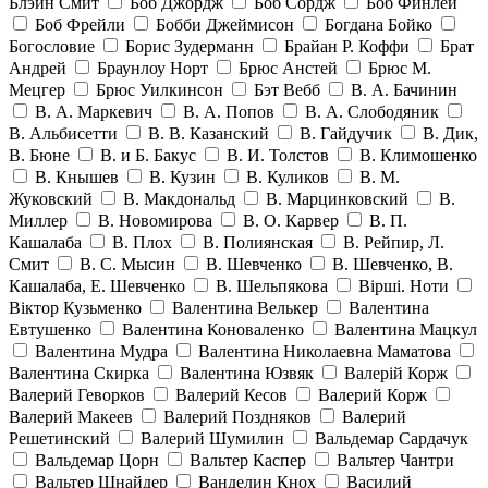
Блэйн Смит
Боб Джордж
Боб Сордж
Боб Финлей
Боб Фрейли
Бобби Джеймисон
Богдана Бойко
Богословие
Борис Зудерманн
Брайан Р. Коффи
Брат
Андрей
Браунлоу Норт
Брюс Анстей
Брюс М.
Мецгер
Брюс Уилкинсон
Бэт Вебб
В. А. Бачинин
В. А. Маркевич
В. А. Попов
В. А. Слободяник
В. Альбисетти
В. В. Казанский
В. Гайдучик
В. Дик,
В. Бюне
В. и Б. Бакус
В. И. Толстов
В. Климошенко
В. Кнышев
В. Кузин
В. Куликов
В. М.
Жуковский
В. Макдональд
В. Марцинковский
В.
Миллер
В. Новомирова
В. О. Карвер
В. П.
Кашалаба
В. Плох
В. Полиянская
В. Рейпир, Л.
Смит
В. С. Мысин
В. Шевченко
В. Шевченко, В.
Кашалаба, Е. Шевченко
В. Шельпякова
Вiршi. Ноти
Віктор Кузьменко
Валентина Велькер
Валентина
Евтушенко
Валентина Коноваленко
Валентина Мацкул
Валентина Мудра
Валентина Николаевна Маматова
Валентина Скирка
Валентина Юзвяк
Валерій Корж
Валерий Геворков
Валерий Кесов
Валерий Корж
Валерий Макеев
Валерий Поздняков
Валерий
Решетинский
Валерий Шумилин
Вальдемар Сардачук
Вальдемар Цорн
Вальтер Каспер
Вальтер Чантри
Вальтер Шнайдер
Ванделин Кнох
Василий