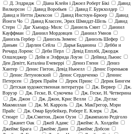
Д. Элдридж
Діана Клейн і Джоел Роберт Бікі
Давид
Вилкерсон
Давид Воробьев
Давид Г. Буркхолдер
Давид и Нетти Джексон
Давид Инстоун-Брюер
Давид
Йонги Чо
Давид Классен, Эрих Шмиддт-Шель
Давид
Стерн
Даг Хьюард- Милс
Даниель Смит
Даниил
Кауффман
Даниил Мордовцев
Даниил Умнов
Даниэль Гербер
Даниэль Зименс
Даниэль Шефер
Даньян
Дарлин Сейла
Дарья Баданина
Дебби и
Ричард Лоренс
Деби Перл
Девід Епплбі, Джордж
Олшледжер
Дейв и Элфрида Лоуэн
Дейвид Льюис
Ден Девітт, Каталіна Ечеверрі
Дениз Гленн
Дениз
Хантер
Денис Гінтон, Девід Ньюелл
Денис Гореньков
Денис Летуновский
Денис Сердиченко
Деннис
Петерсен
Дерек Прайм
Дерек Принс
Дерик Бингем
Детская художественная литература
Дж. Вервер
Дж.
Вэруэр
Дж. Геске, В. Сукочева
Дж. Геске, Н. Четверина
Дж. Джон
Дж. Джон, Крис Велли
Дж. Дуглас
Макмиллан
Дж. М. Карроль
Дж. МакГрегор, Мэри
Прайс
Дж. Омар Брубейкер, Роберт Е. Клерк
Дж.
Стюарт
Дж.Смитон, Джон Оуэн
Джампаоло Редіголо
Джанет Оак
Джей Адамс
Джеймс А. Холдейн
Джеймс Брага
Джеймс Данн
Джеймс Добсон