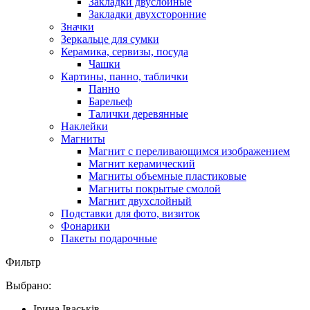
Закладки двуслойные
Закладки двухсторонние
Значки
Зеркальце для сумки
Керамика, сервизы, посуда
Чашки
Картины, панно, таблички
Панно
Барельеф
Талички деревянные
Наклейки
Магниты
Магнит с переливающимся изображением
Магнит керамический
Магниты объемные пластиковые
Магниты покрытые смолой
Магнит двухслойный
Подставки для фото, визиток
Фонарики
Пакеты подарочные
Фильтр
Выбрано:
Ірина Іваськів