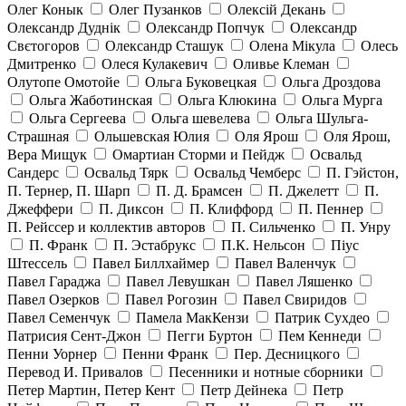
Олег Конык
Олег Пузанков
Олексій Декань
Олександр Дуднік
Олександр Попчук
Олександр
Свєтогоров
Олександр Сташук
Олена Мікула
Олесь
Дмитренко
Олеся Кулакевич
Оливье Клеман
Олутопе Омотойе
Ольга Буковецкая
Ольга Дроздова
Ольга Жаботинская
Ольга Клюкина
Ольга Мурга
Ольга Сергеева
Ольга шевелева
Ольга Шульга-
Страшная
Ольшевская Юлия
Оля Ярош
Оля Ярош,
Вера Мищук
Омартиан Сторми и Пейдж
Освальд
Сандерс
Освальд Тярк
Освальд Чемберс
П. Гэйстон,
П. Тернер, П. Шарп
П. Д. Брамсен
П. Джелетт
П.
Джеффери
П. Диксон
П. Клиффорд
П. Пеннер
П. Рейссер и коллектив авторов
П. Сильченко
П. Унру
П. Франк
П. Эстабрукс
П.К. Нельсон
Піус
Штессель
Павел Биллхаймер
Павел Валенчук
Павел Гараджа
Павел Левушкан
Павел Ляшенко
Павел Озерков
Павел Рогозин
Павел Свиридов
Павел Семенчук
Памела МакКензи
Патрик Сухдео
Патрисия Сент-Джон
Пегги Буртон
Пем Кеннеди
Пенни Уорнер
Пенни Франк
Пер. Десницкого
Перевод И. Привалов
Песенники и нотные сборники
Петер Мартин, Петер Кент
Петр Дейнека
Петр