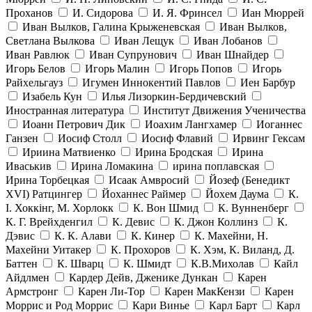
Проханов
И. Сидорова
И. Я. Фринсел
Иан Мюррей
Иван Вылков, Галина Крыженевская
Иван Вылков,
Светлана Вылкова
Иван Лещук
Иван Лобанов
Иван Равлюк
Иван Супрунович
Иван Шнайдер
Игорь Белов
Игорь Малин
Игорь Попов
Игорь
Райхельгауз
Игумен Иннокентий Павлов
Иен Барбур
Изабель Кун
Илья Лизоркин-Бердичевский
Иностранная литература
Институт Движения Ученичества
Иоанн Петрович Дик
Иоахим Лангхамер
Иоганнес
Ганзен
Иосиф Столл
Иосиф Флавий
Ирвинг Гексам
Ириина Матвиенко
Ирина Бродская
Ирина
Иваськив
Ирина Ломакина
ирина поплавская
Ирина Торбецкая
Исаак Амвросий
Йозеф (Бенедикт
ХVI) Ратцингер
Йоханнес Раймер
Йохем Даума
К.
І. Хоккінг, М. Хорлокк
К. Вон Шмид
К. Вунненберг
К. Г. Врейхденгил
К. Девис
К. Джон Коллинз
К.
Дэвис
К. К. Алави
К. Кинер
К. Махейни, Н.
Махейни Уитакер
К. Прохоров
К. Хэм, К. Виланд, Д.
Баттен
К. Шварц
К. Шмидт
К.В.Михолав
Кайл
Айдлмен
Кардер Дейв, Дженике Дункан
Карен
Армстронг
Карен Ли-Тор
Карен МакКензи
Карен
Моррис и Род Моррис
Кари Винье
Карл Барт
Карл