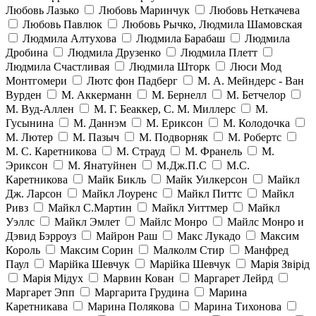
Любовь Лазько
Любовь Маринчук
Любовь Неткачева
Любовь Павлюк
Любовь Рычко, Людмила Шамовская
Людмила Алтухова
Людмила Барабаш
Людмила
Дробина
Людмила Друзенко
Людмила Плетт
Людмила Счастливая
Людмила Шторк
Люси Мод
Монтгомери
Лютс фон Падберг
М. А. Мейндерс - Ван
Вурден
М. Аккерманн
М. Бернелл
М. Бетчелор
М. Вуд-Аллен
М. Г. Беаккер, С. М. Миллерс
М.
Гусынина
М. Даннэм
М. Ериксон
М. Колодочка
М. Лютер
М. Пазыч
М. Подворняк
М. Робертс
М. С. Каретникова
М. Страуд
М. Франель
М.
Эриксон
М. Янатуйнен
М.Дж.П.С
М.С.
Каретникова
Майк Бикль
Майк Уилкерсон
Майкл
Дж. Ларсон
Майкл Лоуренс
Майкл Питтс
Майкл
Ривз
Майкл С.Мартин
Майкл Уиттмер
Майкл
Уэллс
Майкл Эмлет
Майлс Монро
Майлс Монро и
Дэвид Бэрроуз
Майрон Раш
Макс Лукадо
Максим
Король
Максим Сорин
Малколм Стир
Манфред
Паул
Марійка Шевчук
Марійка Шевчук
Марія Звірід
Марія Мідух
Марвин Кован
Маргарет Лейрд
Маргарет Эпп
Маргарита Грудина
Марина
Каретникава
Марина Полякова
Марина Тихонова