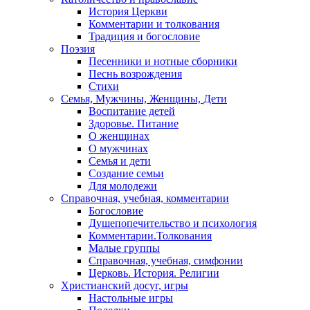
История Церкви
Комментарии и толкования
Традиция и богословие
Поэзия
Песенники и нотные сборники
Песнь возрождения
Стихи
Семья, Мужчины, Женщины, Дети
Воспитание детей
Здоровье. Питание
О женщинах
О мужчинах
Семья и дети
Создание семьи
Для молодежи
Справочная, учебная, комментарии
Богословие
Душепопечительство и психология
Комментарии.Толкования
Малые группы
Справочная, учебная, симфонии
Церковь. История. Религии
Христианский досуг, игры
Настольные игры