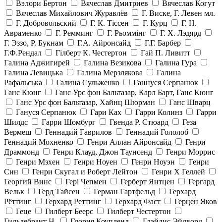
Вэлори Бертон
Вячеслав Дмитриев
Вячеслав Когут
Вячеслав Михайлович Журавлёв
Г. Виске, Г. Левен мл.
Г. Добровольский
Г. К. Тiссен
Г. Курц
Г. Н.
Авраменко
Г. Ремминг
Г. Рьоммінг
Г. Х. Лэдярд
Г. Эззо, Р. Букнам
Г.А. Айронсайд
Г.Г. Барбер
Г.Ф.Рендал
Гілберт К. Честертон
Гай П. Ливитт
Галина Аджигирей
Галина Везикова
Галина Гура
Галина Левицька
Галина Мерзлякова
Галина
Рафальська
Галина Сульженко
Ганнуся Серпанюк
Ганс Кюнг
Ганс Урс фон Бальтазар, Карл Барт, Ганс Кюнг
Ганс Урс фон Бальтазар, Хайнц Шюрман
Ганс Шварц
Гануся Серпанюк
Гари Ках
Гарри Колинз
Гарри
Шилдс
Гарри Шомбург
Гвенда Р. Стюард
Геза
Вермеш
Геннадий Гаврилов
Геннадий Гололоб
Геннадий Мохненко
Генри Аллан Айронсайд
Генри
Драммонд
Генри Клауд, Джон Таунсенд
Генри Моррис
Генри Мэхен
Генри Ноуен
Генри Ноуэн
Генри
Син
Генри Скугал и Роберт Лейтон
Генри Х Геллей
Георгий Винс
Гері Чепмен
Герберт Янтцен
Гергард
Вельк
Герд Тайсен
Герман Гартфельд
Герхард
Рёттинг
Герхард Реттинг
Герхард Фаст
Герцен Яков
Геце
Гилберт Беерс
Гилберт Честертон
Гильдебрант Н.
Глория Коупленд
Глэйдис Эйлворд