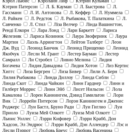
Кэрол Льюис
Кэролайн Лиф
Кэтрин Кульман
Кэтрин Патерсон
Л. Б. Кауман
Л. Быстрова
Л.
Гассманн
Л. И. Антонова
Л. Кеффер
Л. Нуммела
Л. Райкен
Л. Редсток
Л. Рыбакова, Т. Палаткина
Л.
Савченко
Л. Стил
Ліза Велчер
Лінда Вашингтон,
Ренді Елкорн
Лара Лонд
Лари Баркетт
Лариса
Железняк
Лариса Козинюк
Лаура Звоферинк
Лаура
Мартин
Лаэль Аррингтон
Лейтон Талберт
Леон
Дж. Вуд
Леонид Банчик
Леонид Прищенко
Леонид
Якобчук
Лесли М. Грант
Лестер Бауман
Лестер
Самралл
Ли Стробел
Ливио Мелина
Лидия
Богачева
Лидия Давыдова
Лидия Хотон
Лиз Кертис
Хиггс
Лиза Бергрен
Лиза Бивер
Лили А. Берн
Лилия Рыбакова
Линда Диллоу
Линда Сибли
Линда Скот
Линда Чайкин
Линн Гарднер
Линн и
Гилберт Моррис
Линн Эйб
Лисет Нильсон
Лола
Камалова
Лорен Каннингем, Дэвид Гамильтон
Лори
Вик
Лоррейн Питерсон
Лорэн Каннингем и Дженис
Роджерс
Луи Бастл, Бруно Ради
Луи Гиглио
Луи
Приоло
Луиза Мей Олкотт
Луиза Мэй Олкотт
Льюис Уоллес
Лэрри Кифовер
Лэрри Крабб, Дон
Хадсон, Эл Эндрюс
Лэрри Крабб, Дэн Аллендер
Лэс и
Лесли Пэррот
Любовь Бреус
Любовь Васенина