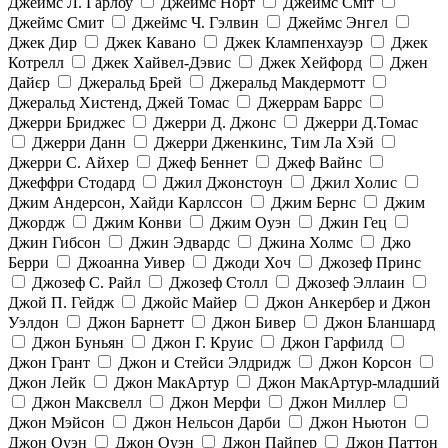
Джеймс Л. Гарлоу
Джеймс Норт
Джеймс Сміт
Джеймс Смит
Джеймс Ч. Гэлвин
Джеймс Энгел
Джек Дир
Джек Кавано
Джек Клампенхауэр
Джек
Котрелл
Джек Хайвел-Дэвис
Джек Хейфорд
Джен
Дайєр
Джеральд Брей
Джеральд Макдермотт
Джеральд Хистенд, Джей Томас
Джеррам Баррс
Джерри Бриджес
Джерри Д. Джонс
Джерри Д.Томас
Джерри Данн
Джерри Дженкинс, Тим Ла Хэй
Джерри С. Айхер
Джеф Беннет
Джеф Вайнс
Джеффри Стодард
Джил Джонстоун
Джил Холис
Джим Андерсон, Хайди Карлссон
Джим Бернс
Джим
Джордж
Джим Конви
Джим Оуэн
Джин Гец
Джин Гибсон
Джин Эдвардс
Джина Холмс
Джо
Берри
Джоанна Уивер
Джоди Хоч
Джозеф Принс
Джозеф С. Райл
Джозеф Столл
Джозеф Эллаин
Джой П. Гейдж
Джойс Майер
Джон Анкербер и Джон
Уэлдон
Джон Барнетт
Джон Бивер
Джон Бланшард
Джон Буньян
Джон Г. Круис
Джон Гарфилд
Джон Грант
Джон и Стейси Элдридж
Джон Корсон
Джон Лейк
Джон МакАртур
Джон МакАртур-младший
Джон Максвелл
Джон Мерфи
Джон Миллер
Джон Мэйсон
Джон Нельсон Дарби
Джон Ньютон
Джон Оуэн
Джон Оуэн
Джон Пайпер
Джон Паттон