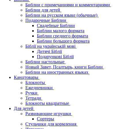
Библии с примечаниями и комментариями
Библии для детей
Библии на русском языке (обычные)
Подарочные Библии
Свадебные Библии
Библии малого формата
Библии среднего формата
Библии большого формата
Біблії на українській мові
Дитячі Біблії
Подарункові Біблії
Библии настольные
Новый Завет, Псалтырь, книги Библии
Библии на иностранных языках
Канцтовары
Блокноты
Ежедневники
Ручки
Тетради
Блокноты квадратные
Для детей
Развивающие игрушки
Сортеры
Стульчики для кормления