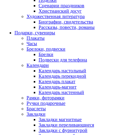
Поделки
Сценарии праздников
Христианский досуг
Художественная литература
Биографии, свидетельства
Рассказы, повести, романы
Подарки, сувениры
Плакаты
Часы
Брелоки, подвески
Брелки
Подвески для телефона
Календари
Календарь настольный
Календарь перекидной
Календарь плакат
Календарь-магнит
Календарь настенный
Рамки, фоторамки
Ручки подарочные
Браслеты
Закладки
Закладки магнитные
Закладки переливающиеся
Закладки с фурнитурой