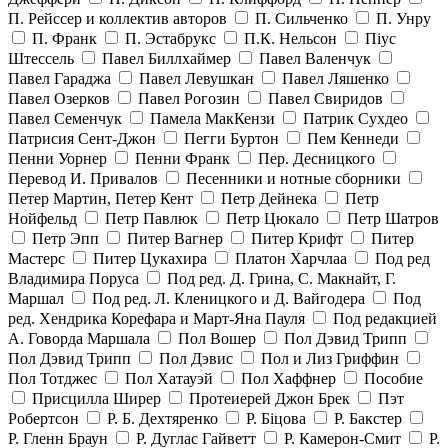
П. Рейссер и коллектив авторов
П. Сильченко
П. Унру
П. Франк
П. Эстабрукс
П.К. Нельсон
Піус
Штессель
Павел Биллхаймер
Павел Валенчук
Павел Гараджа
Павел Левушкан
Павел Ляшенко
Павел Озерков
Павел Рогозин
Павел Свиридов
Павел Семенчук
Памела МакКензи
Патрик Сухдео
Патрисия Сент-Джон
Пегги Буртон
Пем Кеннеди
Пенни Уорнер
Пенни Франк
Пер. Десницкого
Перевод И. Привалов
Песенники и нотные сборники
Петер Мартин, Петер Кент
Петр Дейнека
Петр
Нойфельд
Петр Павлюк
Петр Цюкало
Петр Шатров
Петр Эпп
Питер Вагнер
Питер Крифт
Питер
Мастерс
Питер Цукахира
Платон Харчлаа
Под ред
Владимира Поруса
Под ред. Д. Грина, С. Макнайт, Г.
Маршал
Под ред. Л. Кленицкого и Д. Вайгодера
Под
ред. Хендрика Корефара и Март-Яна Пауля
Под редакцией
А. Говорда Маршала
Пол Вошер
Пол Дэвид Трипп
Пол Дэвид Трипп
Пол Дэвис
Пол и Лиз Гриффин
Пол Тотджес
Пол Хатауэй
Пол Хаффнер
Пособие
Присцилла Ширер
Протеиерей Джон Брек
Пэт
Робертсон
Р. Б. Дехтяренко
Р. Біцова
Р. Бакстер
Р. Гленн Браун
Р. Дуглас Гайветт
Р. Камерон-Смит
Р.