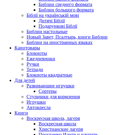
Библии среднего формата
Библии большого формата
Біблії на українській мові
Дитячі Біблії
Подарункові Біблії
Библии настольные
Новый Завет, Псалтырь, книги Библии
Библии на иностранных языках
Канцтовары
Блокноты
Ежедневники
Ручки
Тетради
Блокноты квадратные
Для детей
Развивающие игрушки
Сортеры
Стульчики для кормления
Игрушки
Автокресла
Книги
Воскресная школа, лагеря
Воскресная школа
Христианские лагеря
Программа Идите и научите