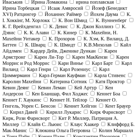
Иваськив
Ирина Ломакина
ирина поплавская
Ирина Торбецкая
Исаак Амвросий
Йозеф (Бенедикт
ХVI) Ратцингер
Йоханнес Раймер
Йохем Даума
К.
І. Хоккінг, М. Хорлокк
К. Вон Шмид
К. Вунненберг
К. Г. Врейхденгил
К. Девис
К. Джон Коллинз
К.
Дэвис
К. К. Алави
К. Кинер
К. Махейни, Н.
Махейни Уитакер
К. Прохоров
К. Хэм, К. Виланд, Д.
Баттен
К. Шварц
К. Шмидт
К.В.Михолав
Кайл
Айдлмен
Кардер Дейв, Дженике Дункан
Карен
Армстронг
Карен Ли-Тор
Карен МакКензи
Карен
Моррис и Род Моррис
Кари Винье
Карл Барт
Карл
Виланд
Карл Генри
Карл Розениус
Карл
Циммерманн
Карл-Герман Кауфман
Карла Стивенс
Каролин Махейни
Катерина Сотник
Катя Проктор
Кевин Деянг
Кевин Леман
Кей Артур
Кен
Андерсон
Кен Бланшар, Фил Ходжес
Кеннет Боа
Кеннет Г. Хаукинс
Кеннет Н. Тейлор
Кеннет О.
Генгель, Уорен С. Бенсон
Кеннет Хейгин
Кент Брауер
Кирил Давей
Кирилл Лукарис
Кирк Фарнсворт
Кирк, Рози Фарнсворт
Кит Р. Миллер, Патриция А.
Миллер
Клайв С. Льюис
Клаус Хаакер
Клиффорд Б.
Мак-Манис
Клюкина Ольга Петровна
Колин Маршалл
и Тони Пэйн
Конни Пэлм
Константин Прохоров