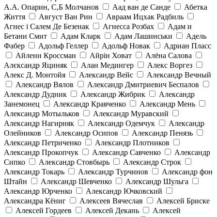
А.А. Опарин, С,Б Молчанов
Аад ван де Санде
Абетка
Життя
Август Ван Рин
Авраам Ицхак Радбиль
Агнес і Салем Де Безенак
Агнесса Розбах
Адам и
Бетани Смит
Адам Кларк
Адам Лашинськи
Адель
Фабер
Адольф Геллер
Адольф Новак
Адриан Пласс
Айленн Кроссман
Айрін Ховат
Алёна Салова
Алєксандр Яциняк
Алан Медингер
Алекс Воргез
Алекс Д. Монтойя
Александр Вейс
Александр Вечный
Александр Вялов
Александр Дмитриевич Беспалов
Александр Дудник
Александр Жибрик
Александр
Занемонец
Александр Кравченко
Александр Мень
Александр Мотыльков
Александр Муравский
Александр Нагирняк
Александр Одемчук
Александр
Олейников
Александр Осипов
Александр Пенязь
Александр Петриченко
Александр Плотников
Александр Прокопчук
Александр Савченко
Александр
Сипко
Александр Стовбырь
Александр Строк
Александр Токарь
Александр Турчинов
Александр фон
Штайн
Александр Шевченко
Александр Шульга
Александр Юрченко
Александр Ючковский
Александра Кёниг
Алексеев Вячеслав
Алексей Бриске
Алексей Гордеев
Алексей Декань
Алексей