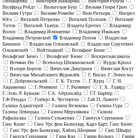
Любащенко
Виктория Мажарова
Виктория Рахуба
Вилфрод Рейдт
Вильгельм Буш
Вильям Генри Грин
Вильям Гутри
Вильям Ромейн
Вим Риткерк
Виорел
Юга
Виталий Петренко
Виталий Полозов
Виталий
Титов
Виталий Ткачук
Владета Еротич
Владимир
Волох
Владимир Илюшенко
Владимир Имакаев
Владимир Петровский
Владимир Попов
Владислав
Бачинин
Владислав Ольховский
Владислав Сергеевич
Ольховский
Войтицький
Вольфанг Бюне
Вольфганг Бюнэ
Вольфганг Кюне
Воскресная школа
Вочман Ни
Всеволод Шимановский
Вурдо Кролл
Вэлори Бертон
Вячеслав Дмитриев
Вячеслав Когут
Вячеслав Михайлович Журавлёв
Г. Виске, Г. Левен мл.
Г. Добровольский
Г. К. Тiссен
Г. Курц
Г. Н.
Авраменко
Г. Ремминг
Г. Рьоммінг
Г. Х. Лэдярд
Г. Эззо, Р. Букнам
Г.А. Айронсайд
Г.Г. Барбер
Г.Ф.Рендал
Гілберт К. Честертон
Гай П. Ливитт
Галина Аджигирей
Галина Везикова
Галина Гура
Галина Левицька
Галина Мерзлякова
Галина
Рафальська
Галина Сульженко
Ганнуся Серпанюк
Ганс Кюнг
Ганс Урс фон Бальтазар, Карл Барт, Ганс Кюнг
Ганс Урс фон Бальтазар, Хайнц Шюрман
Ганс Шварц
Гануся Серпанюк
Гари Ках
Гарри Колинз
Гарри