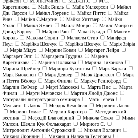
Эриксон
М. Янатуйнен
М.Дж.П.С
М.С.
Каретникова
Майк Бикль
Майк Уилкерсон
Майкл
Дж. Ларсон
Майкл Лоуренс
Майкл Питтс
Майкл
Ривз
Майкл С.Мартин
Майкл Уиттмер
Майкл
Уэллс
Майкл Эмлет
Майлс Монро
Майлс Монро и
Дэвид Бэрроуз
Майрон Раш
Макс Лукадо
Максим
Король
Максим Сорин
Малколм Стир
Манфред
Паул
Марійка Шевчук
Марійка Шевчук
Марія Звірід
Марія Мідух
Марвин Кован
Маргарет Лейрд
Маргарет Эпп
Маргарита Грудина
Марина
Каретникава
Марина Полякова
Марина Тихонова
Марина Шрейнер
Мариори Букингам
Марк Баркли
Марк Бьюкенен
Марк Деввер
Марк Дрисколл
Марк
и Пэтти Вёклер
Марк Финли
Маркус Реинсфорд
Марлин ЛеФевр
Марті Маховскі
Марта Пис
Марта
Финли
Марти Мачовски
Мартин Ллойд-Джонс
Материалы литературного семинара
Мать Тереза
Мельвин Т. Лакок
Мердок Кемпбелл
Мерилин Ласло
Мерион Томас
Мерлин Каротерз
Методический
вестник
Мефодій Благовірний
Микола Сокол
Мими
Уилсон, Шелли Кук Фолькхардт
Мирного С.
Митрополит Антоний Сурожский
Михаил Волович
Михаил Дрондин
Михаил и Надежда Телеповы