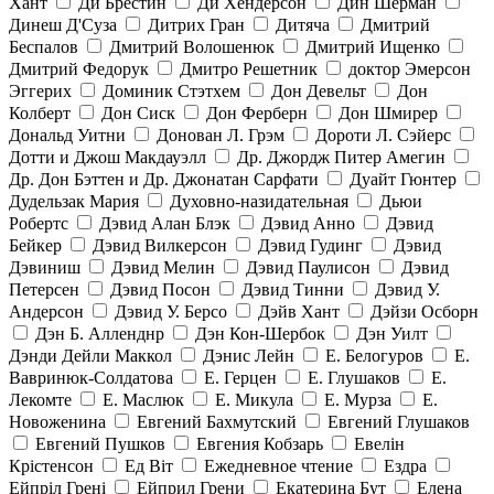
Хант
Ди Брестин
Ди Хендерсон
Дин Шерман
Динеш Д'Суза
Дитрих Гран
Дитяча
Дмитрий
Беспалов
Дмитрий Волошенюк
Дмитрий Ищенко
Дмитрий Федорук
Дмитро Решетник
доктор Эмерсон
Эггерих
Доминик Стэтхем
Дон Девельт
Дон
Колберт
Дон Сиск
Дон Ферберн
Дон Шмирер
Дональд Уитни
Донован Л. Грэм
Дороти Л. Сэйерс
Дотти и Джош Макдауэлл
Др. Джордж Питер Амегин
Др. Дон Бэттен и Др. Джонатан Сарфати
Дуайт Гюнтер
Дудельзак Мария
Духовно-назидательная
Дьюи
Робертс
Дэвид Алан Блэк
Дэвид Анно
Дэвид
Бейкер
Дэвид Вилкерсон
Дэвид Гудинг
Дэвид
Дэвиниш
Дэвид Мелин
Дэвид Паулисон
Дэвид
Петерсен
Дэвид Посон
Дэвид Тинни
Дэвид У.
Андерсон
Дэвид У. Берсо
Дэйв Хант
Дэйзи Осборн
Дэн Б. Алленднр
Дэн Кон-Шербок
Дэн Уилт
Дэнди Дейли Маккол
Дэнис Лейн
Е. Белогуров
Е.
Вавринюк-Солдатова
Е. Герцен
Е. Глушаков
Е.
Лекомте
Е. Маслюк
Е. Микула
Е. Мурза
Е.
Новоженина
Евгений Бахмутский
Евгений Глушаков
Евгений Пушков
Евгения Кобзарь
Евелін
Крістенсон
Ед Віт
Ежедневное чтение
Ездра
Ейпріл Грені
Ейприл Грени
Екатерина Бут
Елена