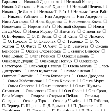
Гарасаян
Николай Дорошенко
Николай Копец
Николай Лесков
Николай Храпов
Николай Шепель
Николас Де Ланж
Николас Т. Райт
Николас Томас Райт
Николас Уайзмен
Нил Андерсон
Нил Андерсон
Нина Алганова
Нина Баданина
Новоженина Елена
Новомедия
Норман Райт
Нотный сборник
Нэнси
Ли ДеМосс
Нэнси Моузер
Нэнси Ру
О молитве
О. В. Черных
О. И. Бегма
О. И. Смит
О. Лихонос
О. Полосін
О. Сидорчук
О. Тесленко
О. Ф.
Уолтон
О. Фауст
О. Чмут
О.И. Замуруев
Оксана
Безносова
Оксана Суховерська
Октавиус Винслоу
Олег Конык
Олег Пузанков
Олексій Декань
Олександр Дуднік
Олександр Попчук
Олександр
Свєтогоров
Олександр Сташук
Олена Мікула
Олесь
Дмитренко
Олеся Кулакевич
Оливье Клеман
Олутопе Омотойе
Ольга Буковецкая
Ольга Дроздова
Ольга Жаботинская
Ольга Клюкина
Ольга Мурга
Ольга Сергеева
Ольга шевелева
Ольга Шульга-
Страшная
Ольшевская Юлия
Оля Ярош
Оля Ярош,
Вера Мищук
Омартиан Сторми и Пейдж
Освальд
Сандерс
Освальд Тярк
Освальд Чемберс
П. Гэйстон,
П. Тернер, П. Шарп
П. Д. Брамсен
П. Джелетт
П.
Джеффери
П. Диксон
П. Клиффорд
П. Пеннер