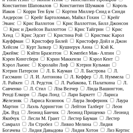
Константин Шаповалов
Константин Шумаков
Король
Иаков
Корри Тен Бум
Кортни Миллер Снид и Синди
Андерсон
Крейг Бартоломью, Майкл Гохин
Крейг
Эванс
Крис Валлотон
Крис Валлоттон, Билл Джонсон
Крис и Джейсон Валлоттон
Крис Тайгрин
Крис
Хенд
Крис Эдсит
Кристина Рой
Кристмас Карол
Кауффман
Кристофер Билей
Кристофер Дойл и Джон
Хейсом
Курт Залкер
Кушнерук Анна
Кэй К.
Джеймс
Кэйти Бразелтон
Кэмпбел Мак- Алпин
Кэрен Кингсбери
Кэрин Маккензи
Кэрол Кент
Кэрол Льюис
Кэролайн Лиф
Кэтрин Кульман
Кэтрин Патерсон
Л. Б. Кауман
Л. Быстрова
Л.
Гассманн
Л. И. Антонова
Л. Кеффер
Л. Нуммела
Л. Райкен
Л. Редсток
Л. Рыбакова, Т. Палаткина
Л.
Савченко
Л. Стил
Ліза Велчер
Лінда Вашингтон,
Ренді Елкорн
Лара Лонд
Лари Баркетт
Лариса
Железняк
Лариса Козинюк
Лаура Звоферинк
Лаура
Мартин
Лаэль Аррингтон
Лейтон Талберт
Леон
Дж. Вуд
Леонид Банчик
Леонид Прищенко
Леонид
Якобчук
Лесли М. Грант
Лестер Бауман
Лестер
Самралл
Ли Стробел
Ливио Мелина
Лидия
Богачева
Лидия Давыдова
Лидия Хотон
Лиз Кертис