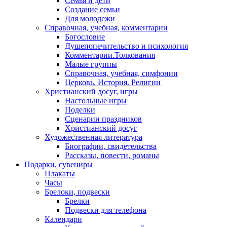
Семья и дети
Создание семьи
Для молодежи
Справочная, учебная, комментарии
Богословие
Душепопечительство и психология
Комментарии.Толкования
Малые группы
Справочная, учебная, симфонии
Церковь. История. Религии
Христианский досуг, игры
Настольные игры
Поделки
Сценарии праздников
Христианский досуг
Художественная литература
Биографии, свидетельства
Рассказы, повести, романы
Подарки, сувениры
Плакаты
Часы
Брелоки, подвески
Брелки
Подвески для телефона
Календари