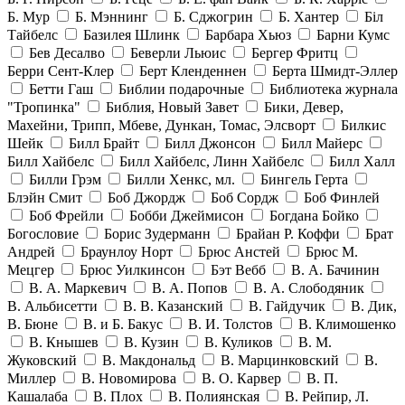
Б. Мур
Б. Мэннинг
Б. Сджогрин
Б. Хантер
Біл
Тайбелс
Базилея Шлинк
Барбара Хьюз
Барни Кумс
Бев Десалво
Беверли Льюис
Бергер Фритц
Берри Сент-Клер
Берт Кленденнен
Берта Шмидт-Эллер
Бетти Гаш
Библии подарочные
Библиотека журнала
"Тропинка"
Библия, Новый Завет
Бики, Девер,
Махейни, Трипп, Мбеве, Дункан, Томас, Элсворт
Билкис
Шейк
Билл Брайт
Билл Джонсон
Билл Майерс
Билл Хайбелс
Билл Хайбелс, Линн Хайбелс
Билл Халл
Билли Грэм
Билли Хенкс, мл.
Бингель Герта
Блэйн Смит
Боб Джордж
Боб Сордж
Боб Финлей
Боб Фрейли
Бобби Джеймисон
Богдана Бойко
Богословие
Борис Зудерманн
Брайан Р. Коффи
Брат
Андрей
Браунлоу Норт
Брюс Анстей
Брюс М.
Мецгер
Брюс Уилкинсон
Бэт Вебб
В. А. Бачинин
В. А. Маркевич
В. А. Попов
В. А. Слободяник
В. Альбисетти
В. В. Казанский
В. Гайдучик
В. Дик,
В. Бюне
В. и Б. Бакус
В. И. Толстов
В. Климошенко
В. Кнышев
В. Кузин
В. Куликов
В. М.
Жуковский
В. Макдональд
В. Марцинковский
В.
Миллер
В. Новомирова
В. О. Карвер
В. П.
Кашалаба
В. Плох
В. Полиянская
В. Рейпир, Л.