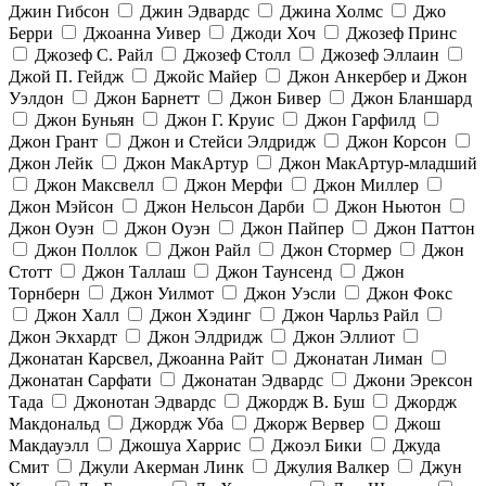
Джин Гибсон
Джин Эдвардс
Джина Холмс
Джо
Берри
Джоанна Уивер
Джоди Хоч
Джозеф Принс
Джозеф С. Райл
Джозеф Столл
Джозеф Эллаин
Джой П. Гейдж
Джойс Майер
Джон Анкербер и Джон
Уэлдон
Джон Барнетт
Джон Бивер
Джон Бланшард
Джон Буньян
Джон Г. Круис
Джон Гарфилд
Джон Грант
Джон и Стейси Элдридж
Джон Корсон
Джон Лейк
Джон МакАртур
Джон МакАртур-младший
Джон Максвелл
Джон Мерфи
Джон Миллер
Джон Мэйсон
Джон Нельсон Дарби
Джон Ньютон
Джон Оуэн
Джон Оуэн
Джон Пайпер
Джон Паттон
Джон Поллок
Джон Райл
Джон Стормер
Джон
Стотт
Джон Таллаш
Джон Таунсенд
Джон
Торнберн
Джон Уилмот
Джон Уэсли
Джон Фокс
Джон Халл
Джон Хэдинг
Джон Чарльз Райл
Джон Экхардт
Джон Элдридж
Джон Эллиот
Джонатан Карсвел, Джоанна Райт
Джонатан Лиман
Джонатан Сарфати
Джонатан Эдвардс
Джони Эрексон
Тада
Джонотан Эдвардс
Джордж В. Буш
Джордж
Макдональд
Джордж Уба
Джорж Вервер
Джош
Макдауэлл
Джошуа Харрис
Джоэл Бики
Джуда
Смит
Джули Акерман Линк
Джулия Валкер
Джун