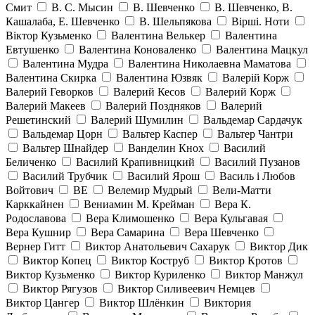
Смит
В. С. Мысин
В. Шевченко
В. Шевченко, В.
Кашалаба, Е. Шевченко
В. Шельпякова
Вiршi. Ноти
Віктор Кузьменко
Валентина Велькер
Валентина
Евтушенко
Валентина Коноваленко
Валентина Мацкул
Валентина Мудра
Валентина Николаевна Маматова
Валентина Скирка
Валентина Юзвяк
Валерій Корж
Валерий Геворков
Валерий Кесов
Валерий Корж
Валерий Макеев
Валерий Поздняков
Валерий
Решетинский
Валерий Шумилин
Вальдемар Сардачук
Вальдемар Цорн
Вальтер Каспер
Вальтер Чантри
Вальтер Шнайдер
Ванделин Кнох
Василий
Беличенко
Василий Крапивницкий
Василий Пузанов
Василий Трубчик
Василий Ярош
Василь і Любов
Войтович
ВЕ
Велемир Мудрый
Вели-Матти
Карккайнен
Вениамин М. Крейман
Вера К.
Родославова
Вера Климошенко
Вера Кульгавая
Вера Кушнир
Вера Самарина
Вера Шевченко
Вернер Гитт
Виктор Анатольевич Сахарук
Виктор Дик
Виктор Копец
Виктор Коструб
Виктор Кротов
Виктор Кузьменко
Виктор Куриленко
Виктор Манжул
Виктор Рягузов
Виктор Силивеевич Немцев
Виктор Цангер
Виктор Шлёнкин
Виктория