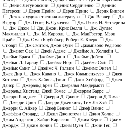
Денис Летуновский
Денис Сердиченко
Деннис
Петерсен
Дерек Прайм
Дерек Принс
Дерик Бингем
Детская художественная литература
Дж. Вервер
Дж.
Вэруэр
Дж. Геске, В. Сукочева
Дж. Геске, Н. Четверина
Дж. Джон
Дж. Джон, Крис Велли
Дж. Дуглас
Макмиллан
Дж. М. Карроль
Дж. МакГрегор, Мэри
Прайс
Дж. Омар Брубейкер, Роберт Е. Клерк
Дж.
Стюарт
Дж.Смитон, Джон Оуэн
Джампаоло Редіголо
Джанет Оак
Джей Адамс
Джеймс А. Холдейн
Джеймс Брага
Джеймс Данн
Джеймс Добсон
Джеймс Л. Гарлоу
Джеймс Норт
Джеймс Сміт
Джеймс Смит
Джеймс Ч. Гэлвин
Джеймс Энгел
Джек Дир
Джек Кавано
Джек Клампенхауэр
Джек
Котрелл
Джек Хайвел-Дэвис
Джек Хейфорд
Джен
Дайєр
Джеральд Брей
Джеральд Макдермотт
Джеральд Хистенд, Джей Томас
Джеррам Баррс
Джерри Бриджес
Джерри Д. Джонс
Джерри Д.Томас
Джерри Данн
Джерри Дженкинс, Тим Ла Хэй
Джерри С. Айхер
Джеф Беннет
Джеф Вайнс
Джеффри Стодард
Джил Джонстоун
Джил Холис
Джим Андерсон, Хайди Карлссон
Джим Бернс
Джим
Джордж
Джим Конви
Джим Оуэн
Джин Гец