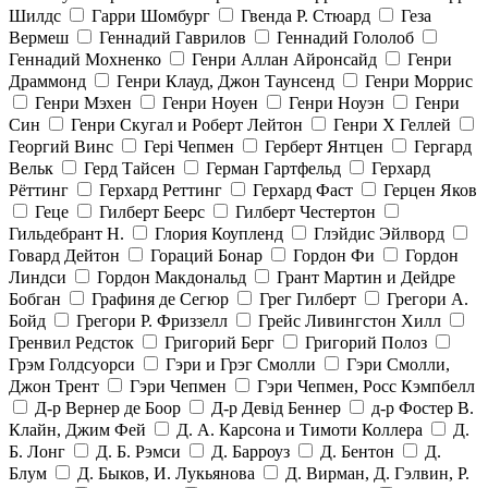
Шилдс
Гарри Шомбург
Гвенда Р. Стюард
Геза
Вермеш
Геннадий Гаврилов
Геннадий Гололоб
Геннадий Мохненко
Генри Аллан Айронсайд
Генри
Драммонд
Генри Клауд, Джон Таунсенд
Генри Моррис
Генри Мэхен
Генри Ноуен
Генри Ноуэн
Генри
Син
Генри Скугал и Роберт Лейтон
Генри Х Геллей
Георгий Винс
Гері Чепмен
Герберт Янтцен
Гергард
Вельк
Герд Тайсен
Герман Гартфельд
Герхард
Рёттинг
Герхард Реттинг
Герхард Фаст
Герцен Яков
Геце
Гилберт Беерс
Гилберт Честертон
Гильдебрант Н.
Глория Коупленд
Глэйдис Эйлворд
Говард Дейтон
Гораций Бонар
Гордон Фи
Гордон
Линдси
Гордон Макдональд
Грант Мартин и Дейдре
Бобган
Графиня де Сегюр
Грег Гилберт
Грегори А.
Бойд
Грегори Р. Фриззелл
Грейс Ливингстон Хилл
Гренвил Редсток
Григорий Берг
Григорий Полоз
Грэм Голдсуорси
Гэри и Грэг Смолли
Гэри Смолли,
Джон Трент
Гэри Чепмен
Гэри Чепмен, Росс Кэмпбелл
Д-р Вернер де Боор
Д-р Девід Беннер
д-р Фостер В.
Клайн, Джим Фей
Д. А. Карсона и Тимоти Коллера
Д.
Б. Лонг
Д. Б. Рэмси
Д. Барроуз
Д. Бентон
Д.
Блум
Д. Быков, И. Лукьянова
Д. Вирман, Д. Гэлвин, Р.