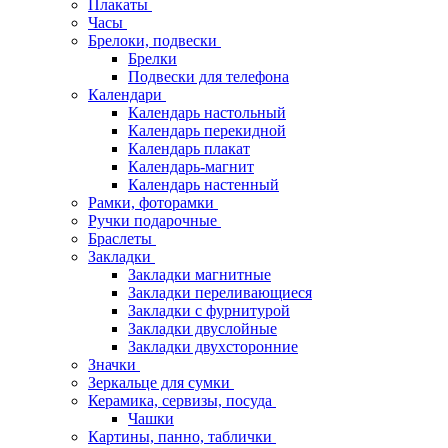
Плакаты
Часы
Брелоки, подвески
Брелки
Подвески для телефона
Календари
Календарь настольный
Календарь перекидной
Календарь плакат
Календарь-магнит
Календарь настенный
Рамки, фоторамки
Ручки подарочные
Браслеты
Закладки
Закладки магнитные
Закладки переливающиеся
Закладки с фурнитурой
Закладки двуслойные
Закладки двухсторонние
Значки
Зеркальце для сумки
Керамика, сервизы, посуда
Чашки
Картины, панно, таблички