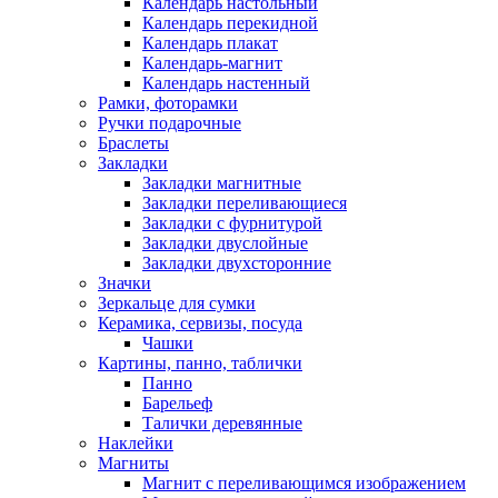
Календарь настольный
Календарь перекидной
Календарь плакат
Календарь-магнит
Календарь настенный
Рамки, фоторамки
Ручки подарочные
Браслеты
Закладки
Закладки магнитные
Закладки переливающиеся
Закладки с фурнитурой
Закладки двуслойные
Закладки двухсторонние
Значки
Зеркальце для сумки
Керамика, сервизы, посуда
Чашки
Картины, панно, таблички
Панно
Барельеф
Талички деревянные
Наклейки
Магниты
Магнит с переливающимся изображением