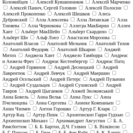
Коломийцев
Алексей Кувшинников
Алексей Марченко
Алексей Панич, Сергей Головин
Алексей Полосин
Алексей Прокопенко
Алексей Шишков
Алесь
Дубровский
Алла Алексеева
Алла Лятавская
Алла
Тиняева
Алла Черникова
Аллегра МакБирни
Аллен
Хант
Альберт МакШейн
Альберт Скардино
Альберт Ши
Альф Лонэ
Анастасия Морозова
Анатолий Власов
Анатолий Мельник
Анатолий Тихов
Анатолий Федоряк
Анатолий Шкарин
Анджей
Митих
Анджела Хант
Анджело Тамборра
Андреас
и Анжела Фрез
Андреас Кестенбергер
Андреас Патц
Андрей Горяинов
Андрей Десницкий
Андрей
Лаврентюк
Андрей Левчук
Андрей Маершин
Андрей Осельский
Андрей Петерс
Андрей Пузынин
Андрей Суздальцев
Андрей Суховский
Андрей
Тавров
Андрей Цыганков
Анжей Зюлковський
Анна Бовель
Анна Вельк
Анна Лукс
Анна
Пчелинцева
Анна Сергеева
Аннеке Компаньен
Анни Чэпмен
Антон Горошко
Артур Г. Кларк
Артур Кац
Артур Пинк
Архиепископ Гарри Гудхью
Архиепископ Михаил
Архимандрит Августин
Б. А.
Рамсботтом
Б. Б. Бартон, Д.Ч. Гэлвин
Б. Вілкінсон
Б. Г. Пирсон
Б. Геце
Б. Е. фан Вайк
Б. К. Харріс