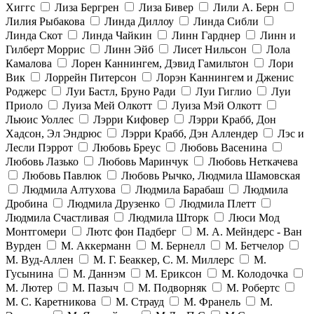
Хиггс
Лиза Бергрен
Лиза Бивер
Лили А. Берн
Лилия Рыбакова
Линда Диллоу
Линда Сибли
Линда Скот
Линда Чайкин
Линн Гарднер
Линн и
Гилберт Моррис
Линн Эйб
Лисет Нильсон
Лола
Камалова
Лорен Каннингем, Дэвид Гамильтон
Лори
Вик
Лоррейн Питерсон
Лорэн Каннингем и Дженис
Роджерс
Луи Бастл, Бруно Ради
Луи Гиглио
Луи
Приоло
Луиза Мей Олкотт
Луиза Мэй Олкотт
Льюис Уоллес
Лэрри Кифовер
Лэрри Крабб, Дон
Хадсон, Эл Эндрюс
Лэрри Крабб, Дэн Аллендер
Лэс и
Лесли Пэррот
Любовь Бреус
Любовь Васенина
Любовь Лазько
Любовь Маринчук
Любовь Неткачева
Любовь Павлюк
Любовь Рычко, Людмила Шамовская
Людмила Алтухова
Людмила Барабаш
Людмила
Дробина
Людмила Друзенко
Людмила Плетт
Людмила Счастливая
Людмила Шторк
Люси Мод
Монтгомери
Лютс фон Падберг
М. А. Мейндерс - Ван
Вурден
М. Аккерманн
М. Бернелл
М. Бетчелор
М. Вуд-Аллен
М. Г. Беаккер, С. М. Миллерс
М.
Гусынина
М. Даннэм
М. Ериксон
М. Колодочка
М. Лютер
М. Пазыч
М. Подворняк
М. Робертс
М. С. Каретникова
М. Страуд
М. Франель
М.