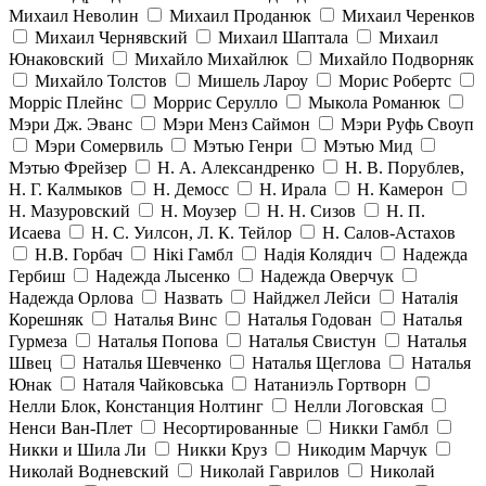
Михаил Неволин
Михаил Проданюк
Михаил Черенков
Михаил Чернявский
Михаил Шаптала
Михаил
Юнаковский
Михайло Михайлюк
Михайло Подворняк
Михайло Толстов
Мишель Лароу
Морис Робертс
Морріс Плейнс
Моррис Серулло
Мыкола Романюк
Мэри Дж. Эванс
Мэри Менз Саймон
Мэри Руфь Своуп
Мэри Сомервиль
Мэтью Генри
Мэтью Мид
Мэтью Фрейзер
Н. А. Александренко
Н. В. Порублев,
Н. Г. Калмыков
Н. Демосс
Н. Ирала
Н. Камерон
Н. Мазуровский
Н. Моузер
Н. Н. Сизов
Н. П.
Исаева
Н. С. Уилсон, Л. К. Тейлор
Н. Салов-Астахов
Н.В. Горбач
Нікі Гамбл
Надія Колядич
Надежда
Гербиш
Надежда Лысенко
Надежда Оверчук
Надежда Орлова
Назвать
Найджел Лейси
Наталія
Корешняк
Наталья Винс
Наталья Годован
Наталья
Гурмеза
Наталья Попова
Наталья Свистун
Наталья
Швец
Наталья Шевченко
Наталья Щеглова
Наталья
Юнак
Наталя Чайковська
Натаниэль Гортворн
Нелли Блок, Констанция Нолтинг
Нелли Логовская
Ненси Ван-Плет
Несортированные
Никки Гамбл
Никки и Шила Ли
Никки Круз
Никодим Марчук
Николай Водневский
Николай Гаврилов
Николай