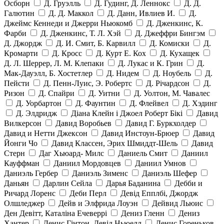
Осборн
Д. Груэлль
Д. Гудинг, Д. Леннокс
Д. Д.
Галютин
Д. Д. Маккол
Д. Данн, Ивлиев И.
Д.
Джеймс Кеннеди и Джерри Ньюкомб
Д. Дженкинс, К.
Фарби
Д. Дженкинс, Т. Л. Хэй
Д. Джеффри Бингэм
Д. Джордж
Д. И. Смит, Б. Карвилл
Д. Комиски
Д.
Кромарти
Д. Кросс
Д. Курт Е. Кох
Д. Кухащек
Д. Л. Шеррер, Л. М. Клепаки
Д. Лукас и К. Грин
Д.
Мак-Дауэлл, Б. Хостетлер
Д. Нидем
Д. Ноубель
Д.
Пейсти
Д. Пенн-Луис, Э. Робертс
Д. Річардсон
Д.
Ризон
Д. Спайри
Д. Уитни
Д. Уолтон, М. Чавалес
Д. Уорбартон
Д. Фаунтин
Д. Флейвел
Д. Хэдинг
Д. Элдридж
Діана Клейн і Джоел Роберт Бікі
Давид
Вилкерсон
Давид Воробьев
Давид Г. Буркхолдер
Давид и Нетти Джексон
Давид Инстоун-Брюер
Давид
Йонги Чо
Давид Классен, Эрих Шмиддт-Шель
Давид
Стерн
Даг Хьюард- Милс
Даниель Смит
Даниил
Кауффман
Даниил Мордовцев
Даниил Умнов
Даниэль Гербер
Даниэль Зименс
Даниэль Шефер
Даньян
Дарлин Сейла
Дарья Баданина
Дебби и
Ричард Лоренс
Деби Перл
Девід Епплбі, Джордж
Олшледжер
Дейв и Элфрида Лоуэн
Дейвид Льюис
Ден Девітт, Каталіна Ечеверрі
Дениз Гленн
Дениз
Хантер
Денис Гінтон, Девід Ньюелл
Денис Гореньков