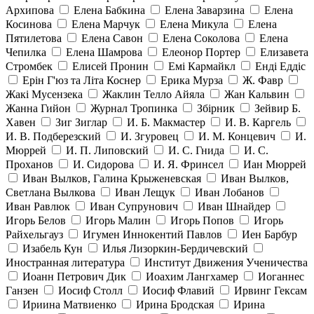
Архипова
Елена Бабкина
Елена Заварзина
Елена
Косинова
Елена Марчук
Елена Микула
Елена
Пятилетова
Елена Савон
Елена Соколова
Елена
Чепилка
Елена Шамрова
Елеонор Портер
Елизавета
Стромбек
Елисей Пронин
Емі Кармайкл
Ендi Еддiс
Ерін Г'юз та Літа Коснер
Ерика Мурза
Ж. Фавр
Жакі Мусензека
Жаклин Телло Айяла
Жан Кальвин
Жанна Гийон
Журнал Тропинка
Збірник
Зейвир Б.
Хавен
Зиг Зиглар
И. Б. Макмастер
И. В. Каргель
И. В. Подберезский
И. Згуровец
И. М. Концевич
И.
Мюррей
И. П. Липовский
И. С. Гнида
И. С.
Проханов
И. Сидорова
И. Я. Фринсел
Иан Мюррей
Иван Вылков, Галина Крыженевская
Иван Вылков,
Светлана Вылкова
Иван Лещук
Иван Лобанов
Иван Равлюк
Иван Супрунович
Иван Шнайдер
Игорь Белов
Игорь Малин
Игорь Попов
Игорь
Райхельгауз
Игумен Иннокентий Павлов
Иен Барбур
Изабель Кун
Илья Лизоркин-Бердичевский
Иностранная литература
Институт Движения Ученичества
Иоанн Петрович Дик
Иоахим Лангхамер
Иоганнес
Ганзен
Иосиф Столл
Иосиф Флавий
Ирвинг Гексам
Ириина Матвиенко
Ирина Бродская
Ирина