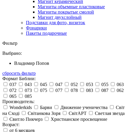
Магнит керамический
Магниты объемные пластиковые
Магниты покрытые смолой
Магнит двухслойный
Подставки для фото, визиток
Фонарики
Пакеты подарочные
Фильтр
Выбрано:
Владимир Попов
сбросить фильтр
Формат Библии:
037
043
045
047
052
053
055
063
072
073
075
077
078
083
087
062
065
085
Производитель:
Wonderkids
Барви
Движение ученичества
Світ
на Сході
Світанкова Зоря
СвітАРТ
Светлая звезда
Свитло Пикчерз
Христианское просвещение
Возраст:
от 6 месяцев