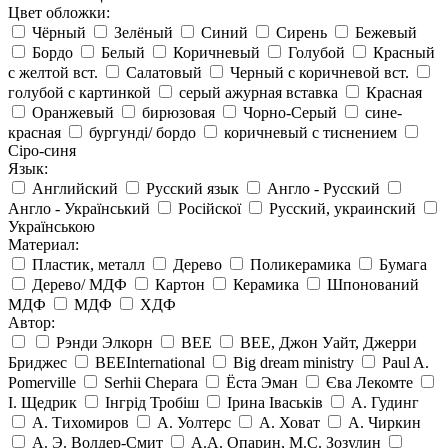
Цвет обложки:
Чёрный
Зелёный
Синий
Сирень
Бежевый
Бордо
Белый
Коричневый
Голубой
Красный
с желтой вст.
Салатовый
Черный с коричневой вст.
голубой с картинкой
серый ажурная вставка
Красная
Оранжевый
бирюзовая
Чорно-Серый
сине-
красная
бургунді/ бордо
коричневый с тиснением
Сіро-синя
Язык:
Английский
Русский язык
Англо - Русский
Англо - Український
Російскої
Русский, украинский
Українською
Материал:
Пластик, металл
Дерево
Поликерамика
Бумага
Дерево/ МДФ
Картон
Керамика
Шпонований
МДФ
МДФ
ХДФ
Автор:
Рэнди Элкорн
BEE
BEE, Джон Уайт, Джерри
Бриджес
BEEInternational
Big dream ministry
Paul A.
Pomerville
Serhii Chepara
Ёста Эман
Єва Лекомте
І. Щедрик
Інгрід Тробіш
Ірина Іваськів
А. Гудинг
А. Тихомиров
А. Уолтерс
А. Ховат
А. Чиркин
А. Э. Волдер-Смит
А.А. Опарин, М.С. Зозулин