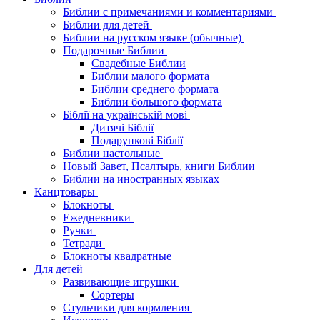
Библии с примечаниями и комментариями
Библии для детей
Библии на русском языке (обычные)
Подарочные Библии
Свадебные Библии
Библии малого формата
Библии среднего формата
Библии большого формата
Біблії на українській мові
Дитячі Біблії
Подарункові Біблії
Библии настольные
Новый Завет, Псалтырь, книги Библии
Библии на иностранных языках
Канцтовары
Блокноты
Ежедневники
Ручки
Тетради
Блокноты квадратные
Для детей
Развивающие игрушки
Сортеры
Стульчики для кормления