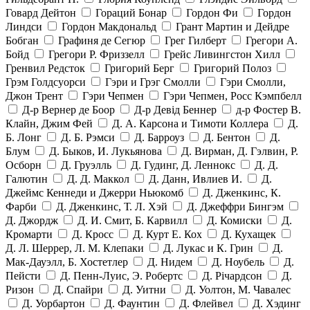
Говард Дейтон
Гораций Бонар
Гордон Фи
Гордон
Линдси
Гордон Макдональд
Грант Мартин и Дейдре
Бобган
Графиня де Сегюр
Грег Гилберт
Грегори А.
Бойд
Грегори Р. Фриззелл
Грейс Ливингстон Хилл
Гренвил Редсток
Григорий Берг
Григорий Полоз
Грэм Голдсуорси
Гэри и Грэг Смолли
Гэри Смолли,
Джон Трент
Гэри Чепмен
Гэри Чепмен, Росс Кэмпбелл
Д-р Вернер де Боор
Д-р Девід Беннер
д-р Фостер В.
Клайн, Джим Фей
Д. А. Карсона и Тимоти Коллера
Д.
Б. Лонг
Д. Б. Рэмси
Д. Барроуз
Д. Бентон
Д.
Блум
Д. Быков, И. Лукьянова
Д. Вирман, Д. Гэлвин, Р.
Осборн
Д. Груэлль
Д. Гудинг, Д. Леннокс
Д. Д.
Галютин
Д. Д. Маккол
Д. Данн, Ивлиев И.
Д.
Джеймс Кеннеди и Джерри Ньюкомб
Д. Дженкинс, К.
Фарби
Д. Дженкинс, Т. Л. Хэй
Д. Джеффри Бингэм
Д. Джордж
Д. И. Смит, Б. Карвилл
Д. Комиски
Д.
Кромарти
Д. Кросс
Д. Курт Е. Кох
Д. Кухащек
Д. Л. Шеррер, Л. М. Клепаки
Д. Лукас и К. Грин
Д.
Мак-Дауэлл, Б. Хостетлер
Д. Нидем
Д. Ноубель
Д.
Пейсти
Д. Пенн-Луис, Э. Робертс
Д. Річардсон
Д.
Ризон
Д. Спайри
Д. Уитни
Д. Уолтон, М. Чавалес
Д. Уорбартон
Д. Фаунтин
Д. Флейвел
Д. Хэдинг