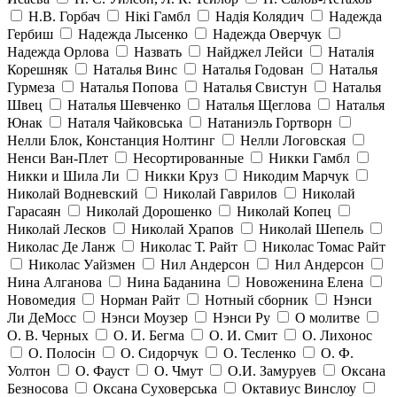
Н.В. Горбач
Нікі Гамбл
Надія Колядич
Надежда
Гербиш
Надежда Лысенко
Надежда Оверчук
Надежда Орлова
Назвать
Найджел Лейси
Наталія
Корешняк
Наталья Винс
Наталья Годован
Наталья
Гурмеза
Наталья Попова
Наталья Свистун
Наталья
Швец
Наталья Шевченко
Наталья Щеглова
Наталья
Юнак
Наталя Чайковська
Натаниэль Гортворн
Нелли Блок, Констанция Нолтинг
Нелли Логовская
Ненси Ван-Плет
Несортированные
Никки Гамбл
Никки и Шила Ли
Никки Круз
Никодим Марчук
Николай Водневский
Николай Гаврилов
Николай
Гарасаян
Николай Дорошенко
Николай Копец
Николай Лесков
Николай Храпов
Николай Шепель
Николас Де Ланж
Николас Т. Райт
Николас Томас Райт
Николас Уайзмен
Нил Андерсон
Нил Андерсон
Нина Алганова
Нина Баданина
Новоженина Елена
Новомедия
Норман Райт
Нотный сборник
Нэнси
Ли ДеМосс
Нэнси Моузер
Нэнси Ру
О молитве
О. В. Черных
О. И. Бегма
О. И. Смит
О. Лихонос
О. Полосін
О. Сидорчук
О. Тесленко
О. Ф.
Уолтон
О. Фауст
О. Чмут
О.И. Замуруев
Оксана
Безносова
Оксана Суховерська
Октавиус Винслоу