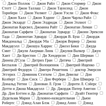
Джон Поллок
Джон Райл
Джон Стормер
Джон
Стотт
Джон Таллаш
Джон Таунсенд
Джон
Торнберн
Джон Уилмот
Джон Уэсли
Джон Фокс
Джон Халл
Джон Хэдинг
Джон Чарльз Райл
Джон Экхардт
Джон Элдридж
Джон Эллиот
Джонатан Карсвел, Джоанна Райт
Джонатан Лиман
Джонатан Сарфати
Джонатан Эдвардс
Джони Эрексон
Тада
Джонотан Эдвардс
Джордж В. Буш
Джордж
Макдональд
Джордж Уба
Джорж Вервер
Джош
Макдауэлл
Джошуа Харрис
Джоэл Бики
Джуда
Смит
Джули Акерман Линк
Джулия Валкер
Джун
Хант
Ди Брестин
Ди Хендерсон
Дин Шерман
Динеш Д'Суза
Дитрих Гран
Дитяча
Дмитрий
Беспалов
Дмитрий Волошенюк
Дмитрий Ищенко
Дмитрий Федорук
Дмитро Решетник
доктор Эмерсон
Эггерих
Доминик Стэтхем
Дон Девельт
Дон
Колберт
Дон Сиск
Дон Ферберн
Дон Шмирер
Дональд Уитни
Донован Л. Грэм
Дороти Л. Сэйерс
Дотти и Джош Макдауэлл
Др. Джордж Питер Амегин
Др. Дон Бэттен и Др. Джонатан Сарфати
Дуайт Гюнтер
Дудельзак Мария
Духовно-назидательная
Дьюи
Робертс
Дэвид Алан Блэк
Дэвид Анно
Дэвид