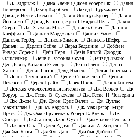
Д. Элдридж
Діана Клейн і Джоел Роберт Бікі
Давид
Вилкерсон
Давид Воробьев
Давид Г. Буркхолдер
Давид и Нетти Джексон
Давид Инстоун-Брюер
Давид
Йонги Чо
Давид Классен, Эрих Шмиддт-Шель
Давид
Стерн
Даг Хьюард- Милс
Даниель Смит
Даниил
Кауффман
Даниил Мордовцев
Даниил Умнов
Даниэль Гербер
Даниэль Зименс
Даниэль Шефер
Даньян
Дарлин Сейла
Дарья Баданина
Дебби и
Ричард Лоренс
Деби Перл
Девід Епплбі, Джордж
Олшледжер
Дейв и Элфрида Лоуэн
Дейвид Льюис
Ден Девітт, Каталіна Ечеверрі
Дениз Гленн
Дениз
Хантер
Денис Гінтон, Девід Ньюелл
Денис Гореньков
Денис Летуновский
Денис Сердиченко
Деннис
Петерсен
Дерек Прайм
Дерек Принс
Дерик Бингем
Детская художественная литература
Дж. Вервер
Дж.
Вэруэр
Дж. Геске, В. Сукочева
Дж. Геске, Н. Четверина
Дж. Джон
Дж. Джон, Крис Велли
Дж. Дуглас
Макмиллан
Дж. М. Карроль
Дж. МакГрегор, Мэри
Прайс
Дж. Омар Брубейкер, Роберт Е. Клерк
Дж.
Стюарт
Дж.Смитон, Джон Оуэн
Джампаоло Редіголо
Джанет Оак
Джей Адамс
Джеймс А. Холдейн
Джеймс Брага
Джеймс Данн
Джеймс Добсон