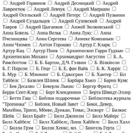
Андрей Горяинов
Андрей Десницкий
Андрей
Лаврентюк
Андрей Левчук
Андрей Маершин
Андрей Осельский
Андрей Петерс
Андрей Пузынин
Андрей Суздальцев
Андрей Суховский
Андрей
Тавров
Андрей Цыганков
Анжей Зюлковський
Анна Бовель
Анна Вельк
Анна Лукс
Анна
Пчелинцева
Анна Сергеева
Аннеке Компаньен
Анни Чэпмен
Антон Горошко
Артур Г. Кларк
Артур Кац
Артур Пинк
Архиепископ Гарри Гудхью
Архиепископ Михаил
Архимандрит Августин
Б. А.
Рамсботтом
Б. Б. Бартон, Д.Ч. Гэлвин
Б. Вілкінсон
Б. Г. Пирсон
Б. Геце
Б. Е. фан Вайк
Б. К. Харріс
Б. Мур
Б. Мэннинг
Б. Сджогрин
Б. Хантер
Біл
Тайбелс
Базилея Шлинк
Барбара Хьюз
Барни Кумс
Бев Десалво
Беверли Льюис
Бергер Фритц
Берри Сент-Клер
Берт Кленденнен
Берта Шмидт-Эллер
Бетти Гаш
Библии подарочные
Библиотека журнала
"Тропинка"
Библия, Новый Завет
Бики, Девер,
Махейни, Трипп, Мбеве, Дункан, Томас, Элсворт
Билкис
Шейк
Билл Брайт
Билл Джонсон
Билл Майерс
Билл Хайбелс
Билл Хайбелс, Линн Хайбелс
Билл Халл
Билли Грэм
Билли Хенкс, мл.
Бингель Герта