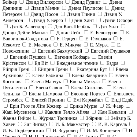
Бейкер
Дэвид Вилкерсон
Дэвид Гудинг
Дэвид
Дэвиниш
Дэвид Мелин
Дэвид Паулисон
Дэвид
Петерсен
Дэвид Посон
Дэвид Тинни
Дэвид У.
Андерсон
Дэвид У. Берсо
Дэйв Хант
Дэйзи Осборн
Дэн Б. Алленднр
Дэн Кон-Шербок
Дэн Уилт
Дэнди Дейли Маккол
Дэнис Лейн
Е. Белогуров
Е.
Вавринюк-Солдатова
Е. Герцен
Е. Глушаков
Е.
Лекомте
Е. Маслюк
Е. Микула
Е. Мурза
Е.
Новоженина
Евгений Бахмутский
Евгений Глушаков
Евгений Пушков
Евгения Кобзарь
Евелін
Крістенсон
Ед Віт
Ежедневное чтение
Ездра
Ейпріл Грені
Ейприл Грени
Екатерина Бут
Елена
Архипова
Елена Бабкина
Елена Заварзина
Елена
Косинова
Елена Марчук
Елена Микула
Елена
Пятилетова
Елена Савон
Елена Соколова
Елена
Чепилка
Елена Шамрова
Елеонор Портер
Елизавета
Стромбек
Елисей Пронин
Емі Кармайкл
Ендi Еддiс
Ерін Г'юз та Літа Коснер
Ерика Мурза
Ж. Фавр
Жакі Мусензека
Жаклин Телло Айяла
Жан Кальвин
Жанна Гийон
Журнал Тропинка
Збірник
Зейвир Б.
Хавен
Зиг Зиглар
И. Б. Макмастер
И. В. Каргель
И. В. Подберезский
И. Згуровец
И. М. Концевич
И.
Мюррей
И. П. Липовский
И. С. Гнида
И. С.