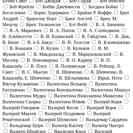
Блэйн Смит
Боб Джордж
Боб Сордж
Боб Финлей
Боб Фрейли
Бобби Джеймисон
Богдана Бойко
Богословие
Борис Зудерманн
Брайан Р. Коффи
Брат
Андрей
Браунлоу Норт
Брюс Анстей
Брюс М.
Мецгер
Брюс Уилкинсон
Бэт Вебб
В. А. Бачинин
В. А. Маркевич
В. А. Попов
В. А. Слободяник
В. Альбисетти
В. В. Казанский
В. Гайдучик
В. Дик,
В. Бюне
В. и Б. Бакус
В. И. Толстов
В. Климошенко
В. Кнышев
В. Кузин
В. Куликов
В. М.
Жуковский
В. Макдональд
В. Марцинковский
В.
Миллер
В. Новомирова
В. О. Карвер
В. П.
Кашалаба
В. Плох
В. Полиянская
В. Рейпир, Л.
Смит
В. С. Мысин
В. Шевченко
В. Шевченко, В.
Кашалаба, Е. Шевченко
В. Шельпякова
Вiршi. Ноти
Віктор Кузьменко
Валентина Велькер
Валентина
Евтушенко
Валентина Коноваленко
Валентина Мацкул
Валентина Мудра
Валентина Николаевна Маматова
Валентина Скирка
Валентина Юзвяк
Валерій Корж
Валерий Геворков
Валерий Кесов
Валерий Корж
Валерий Макеев
Валерий Поздняков
Валерий
Решетинский
Валерий Шумилин
Вальдемар Сардачук
Вальдемар Цорн
Вальтер Каспер
Вальтер Чантри
Вальтер Шнайдер
Ванделин Кнох
Василий