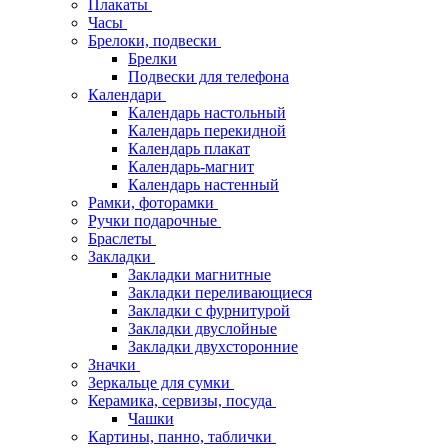
Плакаты
Часы
Брелоки, подвески
Брелки
Подвески для телефона
Календари
Календарь настольный
Календарь перекидной
Календарь плакат
Календарь-магнит
Календарь настенный
Рамки, фоторамки
Ручки подарочные
Браслеты
Закладки
Закладки магнитные
Закладки переливающиеся
Закладки с фурнитурой
Закладки двуслойные
Закладки двухсторонние
Значки
Зеркальце для сумки
Керамика, сервизы, посуда
Чашки
Картины, панно, таблички