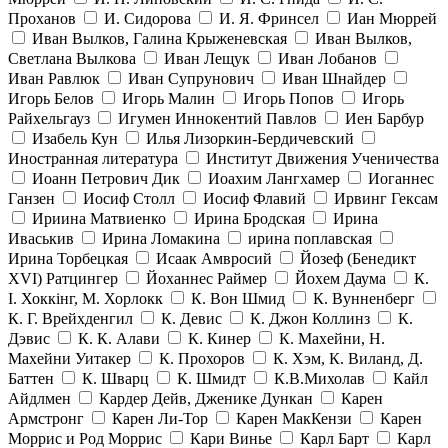
Проханов
И. Сидорова
И. Я. Фринсел
Иан Мюррей
Иван Вылков, Галина Крыженевская
Иван Вылков,
Светлана Вылкова
Иван Лещук
Иван Лобанов
Иван Равлюк
Иван Супрунович
Иван Шнайдер
Игорь Белов
Игорь Малин
Игорь Попов
Игорь
Райхельгауз
Игумен Иннокентий Павлов
Иен Барбур
Изабель Кун
Илья Лизоркин-Бердичевский
Иностранная литература
Институт Движения Ученичества
Иоанн Петрович Дик
Иоахим Лангхамер
Иоганнес
Ганзен
Иосиф Столл
Иосиф Флавий
Ирвинг Гексам
Ириина Матвиенко
Ирина Бродская
Ирина
Иваськив
Ирина Ломакина
ирина поплавская
Ирина Торбецкая
Исаак Амвросий
Йозеф (Бенедикт
ХVI) Ратцингер
Йоханнес Раймер
Йохем Даума
К.
І. Хоккінг, М. Хорлокк
К. Вон Шмид
К. Вунненберг
К. Г. Врейхденгил
К. Девис
К. Джон Коллинз
К.
Дэвис
К. К. Алави
К. Кинер
К. Махейни, Н.
Махейни Уитакер
К. Прохоров
К. Хэм, К. Виланд, Д.
Баттен
К. Шварц
К. Шмидт
К.В.Михолав
Кайл
Айдлмен
Кардер Дейв, Дженике Дункан
Карен
Армстронг
Карен Ли-Тор
Карен МакКензи
Карен
Моррис и Род Моррис
Кари Винье
Карл Барт
Карл