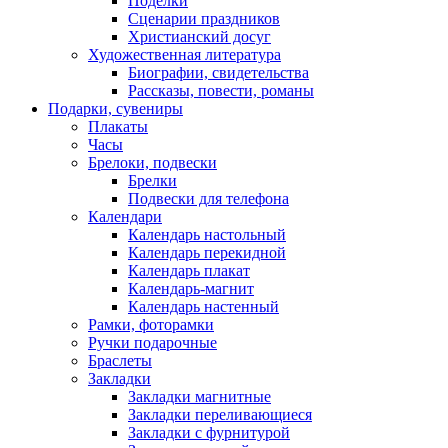
Поделки
Сценарии праздников
Христианский досуг
Художественная литература
Биографии, свидетельства
Рассказы, повести, романы
Подарки, сувениры
Плакаты
Часы
Брелоки, подвески
Брелки
Подвески для телефона
Календари
Календарь настольный
Календарь перекидной
Календарь плакат
Календарь-магнит
Календарь настенный
Рамки, фоторамки
Ручки подарочные
Браслеты
Закладки
Закладки магнитные
Закладки переливающиеся
Закладки с фурнитурой