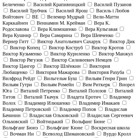
Беличенко
Василий Крапивницкий
Василий Пузанов
Василий Трубчик
Василий Ярош
Василь і Любов
Войтович
ВЕ
Велемир Мудрый
Вели-Матти
Карккайнен
Вениамин М. Крейман
Вера К.
Родославова
Вера Климошенко
Вера Кульгавая
Вера Кушнир
Вера Самарина
Вера Шевченко
Вернер Гитт
Виктор Анатольевич Сахарук
Виктор Дик
Виктор Копец
Виктор Коструб
Виктор Кротов
Виктор Кузьменко
Виктор Куриленко
Виктор Манжул
Виктор Рягузов
Виктор Силивеевич Немцев
Виктор Цангер
Виктор Шлёнкин
Виктория
Любащенко
Виктория Мажарова
Виктория Рахуба
Вилфрод Рейдт
Вильгельм Буш
Вильям Генри Грин
Вильям Гутри
Вильям Ромейн
Вим Риткерк
Виорел
Юга
Виталий Петренко
Виталий Полозов
Виталий
Титов
Виталий Ткачук
Владета Еротич
Владимир
Волох
Владимир Илюшенко
Владимир Имакаев
Владимир Петровский
Владимир Попов
Владислав
Бачинин
Владислав Ольховский
Владислав Сергеевич
Ольховский
Войтицький
Вольфанг Бюне
Вольфганг Бюнэ
Вольфганг Кюне
Воскресная школа
Вочман Ни
Всеволод Шимановский
Вурдо Кролл