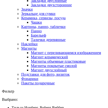
Закладки двуслойные
Закладки двухсторонние
Значки
Зеркальце для сумки
Керамика, сервизы, посуда
Чашки
Картины, панно, таблички
Панно
Барельеф
Талички деревянные
Наклейки
Магниты
Магнит с переливающимся изображением
Магнит керамический
Магниты объемные пластиковые
Магниты покрытые смолой
Магнит двухслойный
Подставки для фото, визиток
Фонарики
Пакеты подарочные
Фильтр
Выбрано:
Тильда Норберг, Роберт Веббер