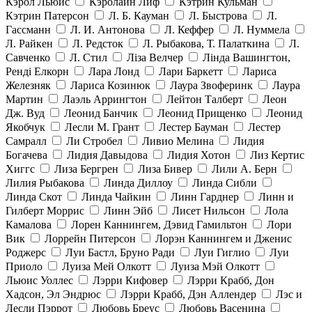
Кэрол Льюис
Кэролайн Лиф
Кэтрин Кульман
Кэтрин Патерсон
Л. Б. Кауман
Л. Быстрова
Л.
Гассманн
Л. И. Антонова
Л. Кеффер
Л. Нуммела
Л. Райкен
Л. Редсток
Л. Рыбакова, Т. Палаткина
Л.
Савченко
Л. Стил
Ліза Велчер
Лінда Вашингтон,
Ренді Елкорн
Лара Лонд
Лари Баркетт
Лариса
Железняк
Лариса Козинюк
Лаура Звоферинк
Лаура
Мартин
Лаэль Аррингтон
Лейтон Талберт
Леон
Дж. Вуд
Леонид Банчик
Леонид Прищенко
Леонид
Якобчук
Лесли М. Грант
Лестер Бауман
Лестер
Самралл
Ли Стробел
Ливио Мелина
Лидия
Богачева
Лидия Давыдова
Лидия Хотон
Лиз Кертис
Хиггс
Лиза Бергрен
Лиза Бивер
Лили А. Берн
Лилия Рыбакова
Линда Диллоу
Линда Сибли
Линда Скот
Линда Чайкин
Линн Гарднер
Линн и
Гилберт Моррис
Линн Эйб
Лисет Нильсон
Лола
Камалова
Лорен Каннингем, Дэвид Гамильтон
Лори
Вик
Лоррейн Питерсон
Лорэн Каннингем и Дженис
Роджерс
Луи Бастл, Бруно Ради
Луи Гиглио
Луи
Приоло
Луиза Мей Олкотт
Луиза Мэй Олкотт
Льюис Уоллес
Лэрри Кифовер
Лэрри Крабб, Дон
Хадсон, Эл Эндрюс
Лэрри Крабб, Дэн Аллендер
Лэс и
Лесли Пэррот
Любовь Бреус
Любовь Васенина