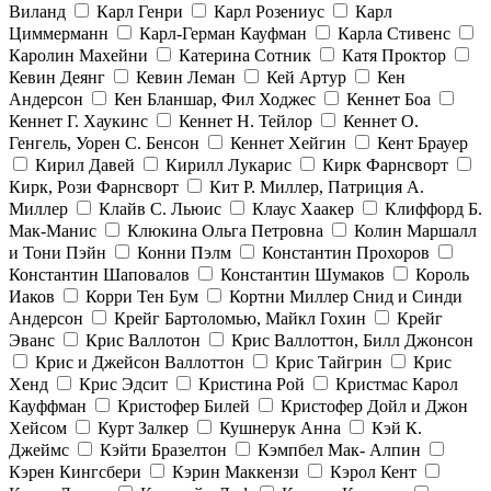
Виланд
Карл Генри
Карл Розениус
Карл
Циммерманн
Карл-Герман Кауфман
Карла Стивенс
Каролин Махейни
Катерина Сотник
Катя Проктор
Кевин Деянг
Кевин Леман
Кей Артур
Кен
Андерсон
Кен Бланшар, Фил Ходжес
Кеннет Боа
Кеннет Г. Хаукинс
Кеннет Н. Тейлор
Кеннет О.
Генгель, Уорен С. Бенсон
Кеннет Хейгин
Кент Брауер
Кирил Давей
Кирилл Лукарис
Кирк Фарнсворт
Кирк, Рози Фарнсворт
Кит Р. Миллер, Патриция А.
Миллер
Клайв С. Льюис
Клаус Хаакер
Клиффорд Б.
Мак-Манис
Клюкина Ольга Петровна
Колин Маршалл
и Тони Пэйн
Конни Пэлм
Константин Прохоров
Константин Шаповалов
Константин Шумаков
Король
Иаков
Корри Тен Бум
Кортни Миллер Снид и Синди
Андерсон
Крейг Бартоломью, Майкл Гохин
Крейг
Эванс
Крис Валлотон
Крис Валлоттон, Билл Джонсон
Крис и Джейсон Валлоттон
Крис Тайгрин
Крис
Хенд
Крис Эдсит
Кристина Рой
Кристмас Карол
Кауффман
Кристофер Билей
Кристофер Дойл и Джон
Хейсом
Курт Залкер
Кушнерук Анна
Кэй К.
Джеймс
Кэйти Бразелтон
Кэмпбел Мак- Алпин
Кэрен Кингсбери
Кэрин Маккензи
Кэрол Кент