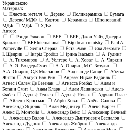
Українською
Материал:
Пластик, металл
Дерево
Поликерамика
Бумага
Дерево/ МДФ
Картон
Керамика
Шпонований
МДФ
МДФ
ХДФ
Автор:
Рэнди Элкорн
BEE
BEE, Джон Уайт, Джерри
Бриджес
BEEInternational
Big dream ministry
Paul A.
Pomerville
Serhii Chepara
Ёста Эман
Єва Лекомте
І. Щедрик
Інгрід Тробіш
Ірина Іваськів
А. Гудинг
А. Тихомиров
А. Уолтерс
А. Ховат
А. Чиркин
А. Э. Волдер-Смит
А.А. Опарин, М.С. Зозулин
А.А. Опарин, С,Б Молчанов
Аад ван де Санде
Абетка
Життя
Август Ван Рин
Авраам Ицхак Радбиль
Агнес і Салем Де Безенак
Агнесса Розбах
Адам и
Бетани Смит
Адам Кларк
Адам Лашинськи
Адель
Фабер
Адольф Геллер
Адольф Новак
Адриан Пласс
Айленн Кроссман
Айрін Ховат
Алёна Салова
Алєксандр Яциняк
Алан Медингер
Алекс Воргез
Алекс Д. Монтойя
Александр Вейс
Александр Вечный
Александр Вялов
Александр Дмитриевич Беспалов
Александр Дудник
Александр Жибрик
Александр
Занемонец
Александр Кравченко
Александр Мень