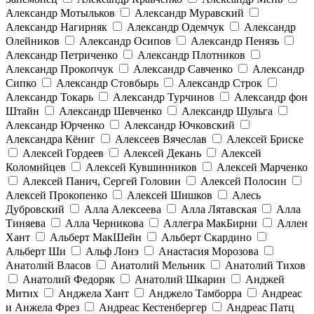
Александр Мотыльков
Александр Муравский
Александр Нагирняк
Александр Одемчук
Александр
Олейников
Александр Осипов
Александр Пенязь
Александр Петриченко
Александр Плотников
Александр Прокопчук
Александр Савченко
Александр
Сипко
Александр Стовбырь
Александр Строк
Александр Токарь
Александр Турчинов
Александр фон
Штайн
Александр Шевченко
Александр Шульга
Александр Юрченко
Александр Ючковский
Александра Кёниг
Алексеев Вячеслав
Алексей Бриске
Алексей Гордеев
Алексей Декань
Алексей
Коломийцев
Алексей Кувшинников
Алексей Марченко
Алексей Панич, Сергей Головин
Алексей Полосин
Алексей Прокопенко
Алексей Шишков
Алесь
Дубровский
Алла Алексеева
Алла Лятавская
Алла
Тиняева
Алла Черникова
Аллегра МакБирни
Аллен
Хант
Альберт МакШейн
Альберт Скардино
Альберт Ши
Альф Лонэ
Анастасия Морозова
Анатолий Власов
Анатолий Мельник
Анатолий Тихов
Анатолий Федоряк
Анатолий Шкарин
Анджей
Митих
Анджела Хант
Анджело Тамборра
Андреас
и Анжела Фрез
Андреас Кестенбергер
Андреас Патц