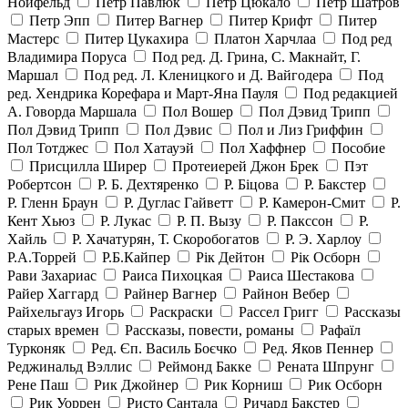
Нойфельд
Петр Павлюк
Петр Цюкало
Петр Шатров
Петр Эпп
Питер Вагнер
Питер Крифт
Питер
Мастерс
Питер Цукахира
Платон Харчлаа
Под ред
Владимира Поруса
Под ред. Д. Грина, С. Макнайт, Г.
Маршал
Под ред. Л. Кленицкого и Д. Вайгодера
Под
ред. Хендрика Корефара и Март-Яна Пауля
Под редакцией
А. Говорда Маршала
Пол Вошер
Пол Дэвид Трипп
Пол Дэвид Трипп
Пол Дэвис
Пол и Лиз Гриффин
Пол Тотджес
Пол Хатауэй
Пол Хаффнер
Пособие
Присцилла Ширер
Протеиерей Джон Брек
Пэт
Робертсон
Р. Б. Дехтяренко
Р. Біцова
Р. Бакстер
Р. Гленн Браун
Р. Дуглас Гайветт
Р. Камерон-Смит
Р.
Кент Хьюз
Р. Лукас
Р. П. Вызу
Р. Пакссон
Р.
Хайль
Р. Хачатурян, Т. Скоробогатов
Р. Э. Харлоу
Р.А.Торрей
Р.Б.Кайпер
Рік Дейтон
Рік Осборн
Рави Захариас
Раиса Пихоцкая
Раиса Шестакова
Райер Хаггард
Райнер Вагнер
Райнон Вебер
Райхельгауз Игорь
Раскраски
Рассел Григг
Рассказы
старых времен
Рассказы, повести, романы
Рафаїл
Турконяк
Ред. Єп. Василь Боєчко
Ред. Яков Пеннер
Реджинальд Вэллис
Реймонд Бакке
Рената Шпрунг
Рене Паш
Рик Джойнер
Рик Корниш
Рик Осборн
Рик Уоррен
Ристо Сантала
Ричард Бакстер