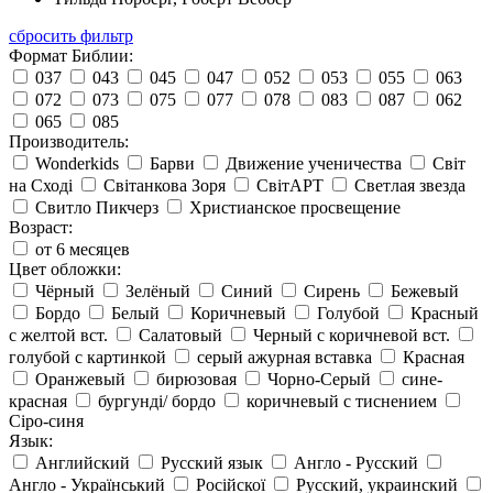
сбросить фильтр
Формат Библии:
037
043
045
047
052
053
055
063
072
073
075
077
078
083
087
062
065
085
Производитель:
Wonderkids
Барви
Движение ученичества
Світ
на Сході
Світанкова Зоря
СвітАРТ
Светлая звезда
Свитло Пикчерз
Христианское просвещение
Возраст:
от 6 месяцев
Цвет обложки:
Чёрный
Зелёный
Синий
Сирень
Бежевый
Бордо
Белый
Коричневый
Голубой
Красный
с желтой вст.
Салатовый
Черный с коричневой вст.
голубой с картинкой
серый ажурная вставка
Красная
Оранжевый
бирюзовая
Чорно-Серый
сине-
красная
бургунді/ бордо
коричневый с тиснением
Сіро-синя
Язык:
Английский
Русский язык
Англо - Русский
Англо - Український
Російскої
Русский, украинский