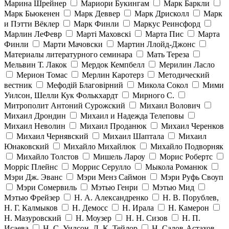
Марина Шрейнер
Мариори Букингам
Марк Баркли
Марк Бьюкенен
Марк Деввер
Марк Дрисколл
Марк
и Пэтти Вёклер
Марк Финли
Маркус Реинсфорд
Марлин ЛеФевр
Марті Маховскі
Марта Пис
Марта
Финли
Марти Мачовски
Мартин Ллойд-Джонс
Материалы литературного семинара
Мать Тереза
Мельвин Т. Лакок
Мердок Кемпбелл
Мерилин Ласло
Мерион Томас
Мерлин Каротерз
Методический
вестник
Мефодій Благовірний
Микола Сокол
Мими
Уилсон, Шелли Кук Фолькхардт
Мирного С.
Митрополит Антоний Сурожский
Михаил Волович
Михаил Дрондин
Михаил и Надежда Телеповы
Михаил Неволин
Михаил Проданюк
Михаил Черенков
Михаил Чернявский
Михаил Шаптала
Михаил
Юнаковский
Михайло Михайлюк
Михайло Подворняк
Михайло Толстов
Мишель Лароу
Морис Робертс
Морріс Плейнс
Моррис Серулло
Мыкола Романюк
Мэри Дж. Эванс
Мэри Менз Саймон
Мэри Руфь Своуп
Мэри Сомервиль
Мэтью Генри
Мэтью Мид
Мэтью Фрейзер
Н. А. Александренко
Н. В. Порублев,
Н. Г. Калмыков
Н. Демосс
Н. Ирала
Н. Камерон
Н. Мазуровский
Н. Моузер
Н. Н. Сизов
Н. П.
Исаева
Н. С. Уилсон, Л. К. Тейлор
Н. Салов-Астахов