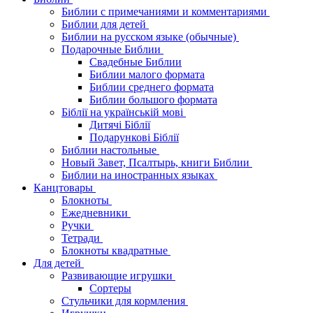
Библии с примечаниями и комментариями
Библии для детей
Библии на русском языке (обычные)
Подарочные Библии
Свадебные Библии
Библии малого формата
Библии среднего формата
Библии большого формата
Біблії на українській мові
Дитячі Біблії
Подарункові Біблії
Библии настольные
Новый Завет, Псалтырь, книги Библии
Библии на иностранных языках
Канцтовары
Блокноты
Ежедневники
Ручки
Тетради
Блокноты квадратные
Для детей
Развивающие игрушки
Сортеры
Стульчики для кормления