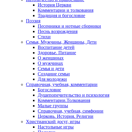
История Церкви
Комментарии и толкования
Традиция и богословие
Поэзия
Песенники и нотные сборники
Песнь возрождения
Стихи
Семья, Мужчины, Женщины, Дети
Воспитание детей
Здоровье. Питание
О женщинах
О мужчинах
Семья и дети
Создание семьи
Для молодежи
Справочная, учебная, комментарии
Богословие
Душепопечительство и психология
Комментарии.Толкования
Малые группы
Справочная, учебная, симфонии
Церковь. История. Религии
Христианский досуг, игры
Настольные игры