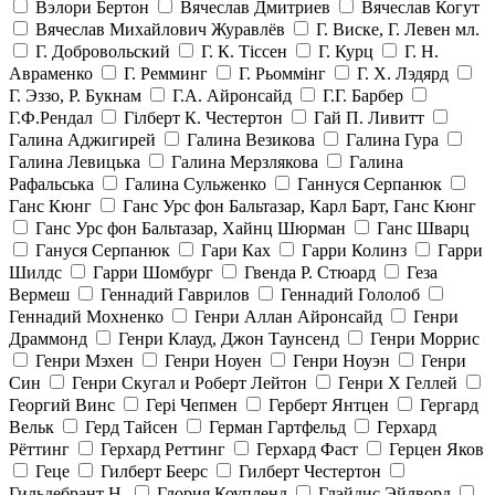
Вэлори Бертон
Вячеслав Дмитриев
Вячеслав Когут
Вячеслав Михайлович Журавлёв
Г. Виске, Г. Левен мл.
Г. Добровольский
Г. К. Тiссен
Г. Курц
Г. Н.
Авраменко
Г. Ремминг
Г. Рьоммінг
Г. Х. Лэдярд
Г. Эззо, Р. Букнам
Г.А. Айронсайд
Г.Г. Барбер
Г.Ф.Рендал
Гілберт К. Честертон
Гай П. Ливитт
Галина Аджигирей
Галина Везикова
Галина Гура
Галина Левицька
Галина Мерзлякова
Галина
Рафальська
Галина Сульженко
Ганнуся Серпанюк
Ганс Кюнг
Ганс Урс фон Бальтазар, Карл Барт, Ганс Кюнг
Ганс Урс фон Бальтазар, Хайнц Шюрман
Ганс Шварц
Гануся Серпанюк
Гари Ках
Гарри Колинз
Гарри
Шилдс
Гарри Шомбург
Гвенда Р. Стюард
Геза
Вермеш
Геннадий Гаврилов
Геннадий Гололоб
Геннадий Мохненко
Генри Аллан Айронсайд
Генри
Драммонд
Генри Клауд, Джон Таунсенд
Генри Моррис
Генри Мэхен
Генри Ноуен
Генри Ноуэн
Генри
Син
Генри Скугал и Роберт Лейтон
Генри Х Геллей
Георгий Винс
Гері Чепмен
Герберт Янтцен
Гергард
Вельк
Герд Тайсен
Герман Гартфельд
Герхард
Рёттинг
Герхард Реттинг
Герхард Фаст
Герцен Яков
Геце
Гилберт Беерс
Гилберт Честертон
Гильдебрант Н.
Глория Коупленд
Глэйдис Эйлворд