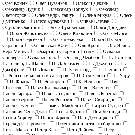
Олег Конык
Олег Пузанков
Олексій Декань
Олександр Дуднік
Олександр Попчук
Олександр
Свєтогоров
Олександр Сташук
Олена Мікула
Олесь
Дмитренко
Олеся Кулакевич
Оливье Клеман
Олутопе Омотойе
Ольга Буковецкая
Ольга Дроздова
Ольга Жаботинская
Ольга Клюкина
Ольга Мурга
Ольга Сергеева
Ольга шевелева
Ольга Шульга-
Страшная
Ольшевская Юлия
Оля Ярош
Оля Ярош,
Вера Мищук
Омартиан Сторми и Пейдж
Освальд
Сандерс
Освальд Тярк
Освальд Чемберс
П. Гэйстон,
П. Тернер, П. Шарп
П. Д. Брамсен
П. Джелетт
П.
Джеффери
П. Диксон
П. Клиффорд
П. Пеннер
П. Рейссер и коллектив авторов
П. Сильченко
П. Унру
П. Франк
П. Эстабрукс
П.К. Нельсон
Піус
Штессель
Павел Биллхаймер
Павел Валенчук
Павел Гараджа
Павел Левушкан
Павел Ляшенко
Павел Озерков
Павел Рогозин
Павел Свиридов
Павел Семенчук
Памела МакКензи
Патрик Сухдео
Патрисия Сент-Джон
Пегги Буртон
Пем Кеннеди
Пенни Уорнер
Пенни Франк
Пер. Десницкого
Перевод И. Привалов
Песенники и нотные сборники
Петер Мартин, Петер Кент
Петр Дейнека
Петр