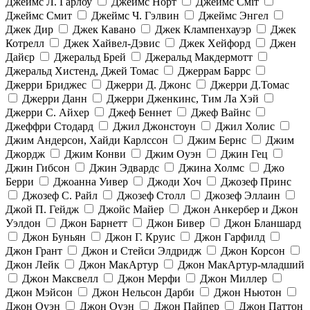
Джеймс Л. Гарлоу
Джеймс Норт
Джеймс Сміт
Джеймс Смит
Джеймс Ч. Гэлвин
Джеймс Энгел
Джек Дир
Джек Кавано
Джек Клампенхауэр
Джек
Котрелл
Джек Хайвел-Дэвис
Джек Хейфорд
Джен
Дайєр
Джеральд Брей
Джеральд Макдермотт
Джеральд Хистенд, Джей Томас
Джеррам Баррс
Джерри Бриджес
Джерри Д. Джонс
Джерри Д.Томас
Джерри Данн
Джерри Дженкинс, Тим Ла Хэй
Джерри С. Айхер
Джеф Беннет
Джеф Вайнс
Джеффри Стодард
Джил Джонстоун
Джил Холис
Джим Андерсон, Хайди Карлссон
Джим Бернс
Джим
Джордж
Джим Конви
Джим Оуэн
Джин Гец
Джин Гибсон
Джин Эдвардс
Джина Холмс
Джо
Берри
Джоанна Уивер
Джоди Хоч
Джозеф Принс
Джозеф С. Райл
Джозеф Столл
Джозеф Эллаин
Джой П. Гейдж
Джойс Майер
Джон Анкербер и Джон
Уэлдон
Джон Барнетт
Джон Бивер
Джон Бланшард
Джон Буньян
Джон Г. Круис
Джон Гарфилд
Джон Грант
Джон и Стейси Элдридж
Джон Корсон
Джон Лейк
Джон МакАртур
Джон МакАртур-младший
Джон Максвелл
Джон Мерфи
Джон Миллер
Джон Мэйсон
Джон Нельсон Дарби
Джон Ньютон
Джон Оуэн
Джон Оуэн
Джон Пайпер
Джон Паттон