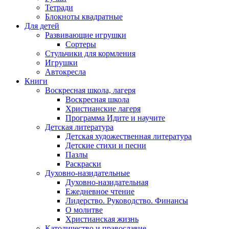
Тетради
Блокноты квадратные
Для детей
Развивающие игрушки
Сортеры
Стульчики для кормления
Игрушки
Автокресла
Книги
Воскресная школа, лагеря
Воскресная школа
Христианские лагеря
Программа Идите и научите
Детская литература
Детская художественная литература
Детские стихи и песни
Пазлы
Раскраски
Духовно-назидательные
Духовно-назидательная
Ежедневное чтение
Лидерство. Руководство. Финансы
О молитве
Христианская жизнь
Католичество и православие