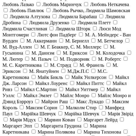
Любовь Лазько
Любовь Маринчук
Любовь Неткачева
Любовь Павлюк
Любовь Рычко, Людмила Шамовская
Людмила Алтухова
Людмила Барабаш
Людмила
Дробина
Людмила Друзенко
Людмила Плетт
Людмила Счастливая
Людмила Шторк
Люси Мод
Монтгомери
Лютс фон Падберг
М. А. Мейндерс - Ван
Вурден
М. Аккерманн
М. Бернелл
М. Бетчелор
М. Вуд-Аллен
М. Г. Беаккер, С. М. Миллерс
М.
Гусынина
М. Даннэм
М. Ериксон
М. Колодочка
М. Лютер
М. Пазыч
М. Подворняк
М. Робертс
М. С. Каретникова
М. Страуд
М. Франель
М.
Эриксон
М. Янатуйнен
М.Дж.П.С
М.С.
Каретникова
Майк Бикль
Майк Уилкерсон
Майкл
Дж. Ларсон
Майкл Лоуренс
Майкл Питтс
Майкл
Ривз
Майкл С.Мартин
Майкл Уиттмер
Майкл
Уэллс
Майкл Эмлет
Майлс Монро
Майлс Монро и
Дэвид Бэрроуз
Майрон Раш
Макс Лукадо
Максим
Король
Максим Сорин
Малколм Стир
Манфред
Паул
Марійка Шевчук
Марійка Шевчук
Марія Звірід
Марія Мідух
Марвин Кован
Маргарет Лейрд
Маргарет Эпп
Маргарита Грудина
Марина
Каретникава
Марина Полякова
Марина Тихонова