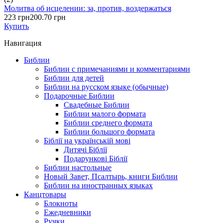
Молитва об исцелении: за, против, воздержаться
223 грн
200.70 грн
Купить
Навигация
Библии
Библии с примечаниями и комментариями
Библии для детей
Библии на русском языке (обычные)
Подарочные Библии
Свадебные Библии
Библии малого формата
Библии среднего формата
Библии большого формата
Біблії на українській мові
Дитячі Біблії
Подарункові Біблії
Библии настольные
Новый Завет, Псалтырь, книги Библии
Библии на иностранных языках
Канцтовары
Блокноты
Ежедневники
Ручки