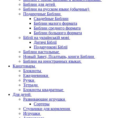
Библии для детей
Библии на русском языке (обычные)
Подарочные Библии
Свадебные Библии
Библии малого формата
Библии среднего формата
Библии большого формата
Біблії на українській мові
Дитячі Біблії
Подарункові Біблії
Библии настольные
Новый Завет, Псалтырь, книги Библии
Библии на иностранных языках
Канцтовары
Блокноты
Ежедневники
Ручки
Тетради
Блокноты квадратные
Для детей
Развивающие игрушки
Сортеры
Стульчики для кормления
Игрушки