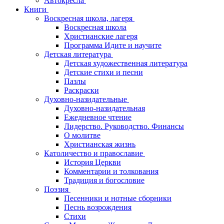
Автокресла
Книги
Воскресная школа, лагеря
Воскресная школа
Христианские лагеря
Программа Идите и научите
Детская литература
Детская художественная литература
Детские стихи и песни
Пазлы
Раскраски
Духовно-назидательные
Духовно-назидательная
Ежедневное чтение
Лидерство. Руководство. Финансы
О молитве
Христианская жизнь
Католичество и православие
История Церкви
Комментарии и толкования
Традиция и богословие
Поэзия
Песенники и нотные сборники
Песнь возрождения
Стихи