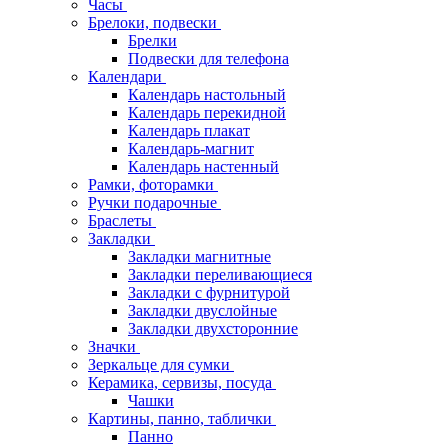
Часы
Брелоки, подвески
Брелки
Подвески для телефона
Календари
Календарь настольный
Календарь перекидной
Календарь плакат
Календарь-магнит
Календарь настенный
Рамки, фоторамки
Ручки подарочные
Браслеты
Закладки
Закладки магнитные
Закладки переливающиеся
Закладки с фурнитурой
Закладки двуслойные
Закладки двухсторонние
Значки
Зеркальце для сумки
Керамика, сервизы, посуда
Чашки
Картины, панно, таблички
Панно