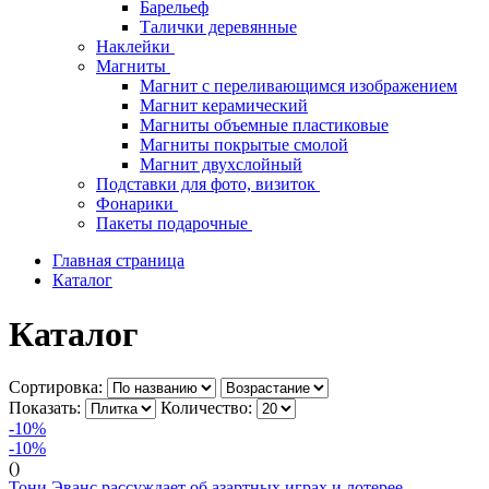
Барельеф
Талички деревянные
Наклейки
Магниты
Магнит с переливающимся изображением
Магнит керамический
Магниты объемные пластиковые
Магниты покрытые смолой
Магнит двухслойный
Подставки для фото, визиток
Фонарики
Пакеты подарочные
Главная страница
Каталог
Каталог
Сортировка:
Показать:
Количество:
-10%
-10%
()
Тони Эванс рассуждает об азартных играх и лотерее