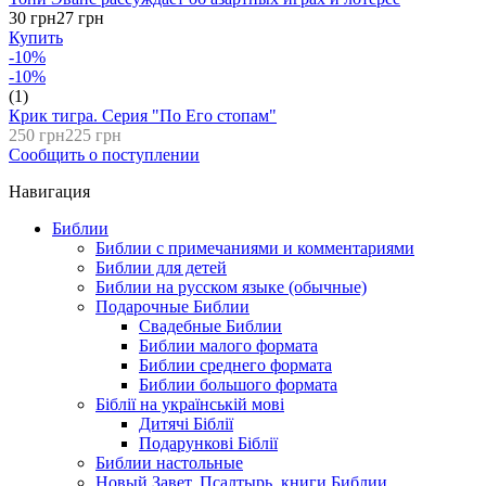
30 грн
27 грн
Купить
-10%
-10%
(1)
Крик тигра. Серия "По Его стопам"
250 грн
225 грн
Сообщить о поступлении
Навигация
Библии
Библии с примечаниями и комментариями
Библии для детей
Библии на русском языке (обычные)
Подарочные Библии
Свадебные Библии
Библии малого формата
Библии среднего формата
Библии большого формата
Біблії на українській мові
Дитячі Біблії
Подарункові Біблії
Библии настольные
Новый Завет, Псалтырь, книги Библии