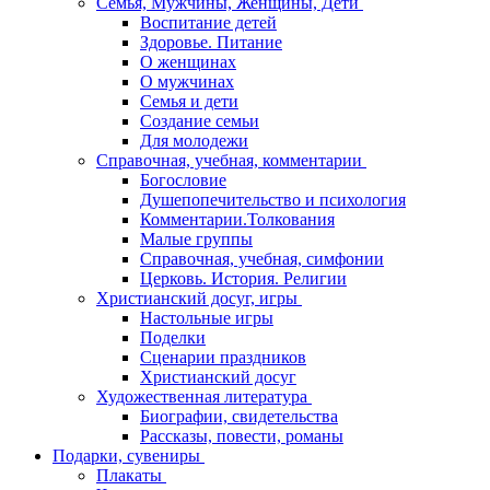
Семья, Мужчины, Женщины, Дети
Воспитание детей
Здоровье. Питание
О женщинах
О мужчинах
Семья и дети
Создание семьи
Для молодежи
Справочная, учебная, комментарии
Богословие
Душепопечительство и психология
Комментарии.Толкования
Малые группы
Справочная, учебная, симфонии
Церковь. История. Религии
Христианский досуг, игры
Настольные игры
Поделки
Сценарии праздников
Христианский досуг
Художественная литература
Биографии, свидетельства
Рассказы, повести, романы
Подарки, сувениры
Плакаты