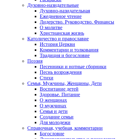
Духовно-назидательные
Духовно-назидательная
Ежедневное чтение
Лидерство. Руководство. Финансы
О молитве
Христианская жизнь
Католичество и православие
История Церкви
Комментарии и толкования
Традиция и богословие
Поэзия
Песенники и нотные сборники
Песнь возрождения
Стихи
Семья, Мужчины, Женщины, Дети
Воспитание детей
Здоровье. Питание
О женщинах
О мужчинах
Семья и дети
Создание семьи
Для молодежи
Справочная, учебная, комментарии
Богословие