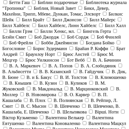
Бетти Гаш
Библии подарочные
Библиотека журнала
"Тропинка"
Библия, Новый Завет
Бики, Девер,
Махейни, Трипп, Мбеве, Дункан, Томас, Элсворт
Билкис
Шейк
Билл Брайт
Билл Джонсон
Билл Майерс
Билл Хайбелс
Билл Хайбелс, Линн Хайбелс
Билл Халл
Билли Грэм
Билли Хенкс, мл.
Бингель Герта
Блэйн Смит
Боб Джордж
Боб Сордж
Боб Финлей
Боб Фрейли
Бобби Джеймисон
Богдана Бойко
Богословие
Борис Зудерманн
Брайан Р. Коффи
Брат
Андрей
Браунлоу Норт
Брюс Анстей
Брюс М.
Мецгер
Брюс Уилкинсон
Бэт Вебб
В. А. Бачинин
В. А. Маркевич
В. А. Попов
В. А. Слободяник
В. Альбисетти
В. В. Казанский
В. Гайдучик
В. Дик,
В. Бюне
В. и Б. Бакус
В. И. Толстов
В. Климошенко
В. Кнышев
В. Кузин
В. Куликов
В. М.
Жуковский
В. Макдональд
В. Марцинковский
В.
Миллер
В. Новомирова
В. О. Карвер
В. П.
Кашалаба
В. Плох
В. Полиянская
В. Рейпир, Л.
Смит
В. С. Мысин
В. Шевченко
В. Шевченко, В.
Кашалаба, Е. Шевченко
В. Шельпякова
Вiршi. Ноти
Віктор Кузьменко
Валентина Велькер
Валентина
Евтушенко
Валентина Коноваленко
Валентина Мацкул