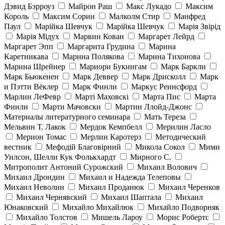
Дэвид Бэрроуз
Майрон Раш
Макс Лукадо
Максим
Король
Максим Сорин
Малколм Стир
Манфред
Паул
Марійка Шевчук
Марійка Шевчук
Марія Звірід
Марія Мідух
Марвин Кован
Маргарет Лейрд
Маргарет Эпп
Маргарита Грудина
Марина
Каретникава
Марина Полякова
Марина Тихонова
Марина Шрейнер
Мариори Букингам
Марк Баркли
Марк Бьюкенен
Марк Деввер
Марк Дрисколл
Марк
и Пэтти Вёклер
Марк Финли
Маркус Реинсфорд
Марлин ЛеФевр
Марті Маховскі
Марта Пис
Марта
Финли
Марти Мачовски
Мартин Ллойд-Джонс
Материалы литературного семинара
Мать Тереза
Мельвин Т. Лакок
Мердок Кемпбелл
Мерилин Ласло
Мерион Томас
Мерлин Каротерз
Методический
вестник
Мефодій Благовірний
Микола Сокол
Мими
Уилсон, Шелли Кук Фолькхардт
Мирного С.
Митрополит Антоний Сурожский
Михаил Волович
Михаил Дрондин
Михаил и Надежда Телеповы
Михаил Неволин
Михаил Проданюк
Михаил Черенков
Михаил Чернявский
Михаил Шаптала
Михаил
Юнаковский
Михайло Михайлюк
Михайло Подворняк
Михайло Толстов
Мишель Лароу
Морис Робертс