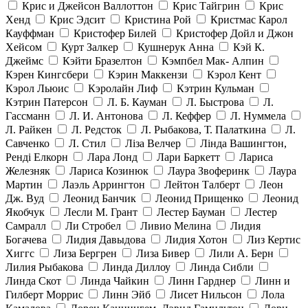
Крис и Джейсон Валлоттон
Крис Тайгрин
Крис
Хенд
Крис Эдсит
Кристина Рой
Кристмас Карол
Кауффман
Кристофер Билей
Кристофер Дойл и Джон
Хейсом
Курт Залкер
Кушнерук Анна
Кэй К.
Джеймс
Кэйти Бразелтон
Кэмпбел Мак- Алпин
Кэрен Кингсбери
Кэрин Маккензи
Кэрол Кент
Кэрол Льюис
Кэролайн Лиф
Кэтрин Кульман
Кэтрин Патерсон
Л. Б. Кауман
Л. Быстрова
Л.
Гассманн
Л. И. Антонова
Л. Кеффер
Л. Нуммела
Л. Райкен
Л. Редсток
Л. Рыбакова, Т. Палаткина
Л.
Савченко
Л. Стил
Ліза Велчер
Лінда Вашингтон,
Ренді Елкорн
Лара Лонд
Лари Баркетт
Лариса
Железняк
Лариса Козинюк
Лаура Звоферинк
Лаура
Мартин
Лаэль Аррингтон
Лейтон Талберт
Леон
Дж. Вуд
Леонид Банчик
Леонид Прищенко
Леонид
Якобчук
Лесли М. Грант
Лестер Бауман
Лестер
Самралл
Ли Стробел
Ливио Мелина
Лидия
Богачева
Лидия Давыдова
Лидия Хотон
Лиз Кертис
Хиггс
Лиза Бергрен
Лиза Бивер
Лили А. Берн
Лилия Рыбакова
Линда Диллоу
Линда Сибли
Линда Скот
Линда Чайкин
Линн Гарднер
Линн и
Гилберт Моррис
Линн Эйб
Лисет Нильсон
Лола