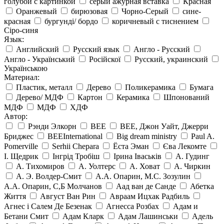
голубой с картинкой
серый ажурная вставка
Красная
Оранжевый
бирюзовая
Чорно-Серый
сине-
красная
бургунді/ бордо
коричневый с тиснением
Сіро-синя
Язык:
Английский
Русский язык
Англо - Русский
Англо - Український
Російскої
Русский, украинский
Українською
Материал:
Пластик, металл
Дерево
Поликерамика
Бумага
Дерево/ МДФ
Картон
Керамика
Шпонований
МДФ
МДФ
ХДФ
Автор:
Рэнди Элкорн
BEE
BEE, Джон Уайт, Джерри
Бриджес
BEEInternational
Big dream ministry
Paul A.
Pomerville
Serhii Chepara
Ёста Эман
Єва Лекомте
І. Щедрик
Інгрід Тробіш
Ірина Іваськів
А. Гудинг
А. Тихомиров
А. Уолтерс
А. Ховат
А. Чиркин
А. Э. Волдер-Смит
А.А. Опарин, М.С. Зозулин
А.А. Опарин, С,Б Молчанов
Аад ван де Санде
Абетка
Життя
Август Ван Рин
Авраам Ицхак Радбиль
Агнес і Салем Де Безенак
Агнесса Розбах
Адам и
Бетани Смит
Адам Кларк
Адам Лашинськи
Адель