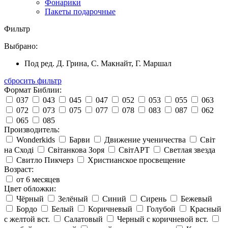
Фонарики
Пакеты подарочные
Фильтр
Выбрано:
Под ред. Д. Грина, С. Макнайт, Г. Маршал
сбросить фильтр
Формат Библии:
037
043
045
047
052
053
055
063
072
073
075
077
078
083
087
062
065
085
Производитель:
Wonderkids
Барви
Движение ученичества
Світ
на Сході
Світанкова Зоря
СвітАРТ
Светлая звезда
Свитло Пикчерз
Христианское просвещение
Возраст:
от 6 месяцев
Цвет обложки:
Чёрный
Зелёный
Синий
Сирень
Бежевый
Бордо
Белый
Коричневый
Голубой
Красный
с желтой вст.
Салатовый
Черный с коричневой вст.