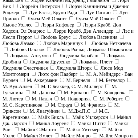
Камалова
Лорен Каннингем, Дэвид Гамильтон
Лори
Вик
Лоррейн Питерсон
Лорэн Каннингем и Дженис
Роджерс
Луи Бастл, Бруно Ради
Луи Гиглио
Луи
Приоло
Луиза Мей Олкотт
Луиза Мэй Олкотт
Льюис Уоллес
Лэрри Кифовер
Лэрри Крабб, Дон
Хадсон, Эл Эндрюс
Лэрри Крабб, Дэн Аллендер
Лэс и
Лесли Пэррот
Любовь Бреус
Любовь Васенина
Любовь Лазько
Любовь Маринчук
Любовь Неткачева
Любовь Павлюк
Любовь Рычко, Людмила Шамовская
Людмила Алтухова
Людмила Барабаш
Людмила
Дробина
Людмила Друзенко
Людмила Плетт
Людмила Счастливая
Людмила Шторк
Люси Мод
Монтгомери
Лютс фон Падберг
М. А. Мейндерс - Ван
Вурден
М. Аккерманн
М. Бернелл
М. Бетчелор
М. Вуд-Аллен
М. Г. Беаккер, С. М. Миллерс
М.
Гусынина
М. Даннэм
М. Ериксон
М. Колодочка
М. Лютер
М. Пазыч
М. Подворняк
М. Робертс
М. С. Каретникова
М. Страуд
М. Франель
М.
Эриксон
М. Янатуйнен
М.Дж.П.С
М.С.
Каретникова
Майк Бикль
Майк Уилкерсон
Майкл
Дж. Ларсон
Майкл Лоуренс
Майкл Питтс
Майкл
Ривз
Майкл С.Мартин
Майкл Уиттмер
Майкл
Уэллс
Майкл Эмлет
Майлс Монро
Майлс Монро и