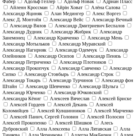
Фабер
Адольф Геллер
Адольф Новак
Адриан Пласс
Айленн Кроссман
Айрін Ховат
Алёна Салова
Алєксандр Яциняк
Алан Медингер
Алекс Воргез
Алекс Д. Монтойя
Александр Вейс
Александр Вечный
Александр Вялов
Александр Дмитриевич Беспалов
Александр Дудник
Александр Жибрик
Александр
Занемонец
Александр Кравченко
Александр Мень
Александр Мотыльков
Александр Муравский
Александр Нагирняк
Александр Одемчук
Александр
Олейников
Александр Осипов
Александр Пенязь
Александр Петриченко
Александр Плотников
Александр Прокопчук
Александр Савченко
Александр
Сипко
Александр Стовбырь
Александр Строк
Александр Токарь
Александр Турчинов
Александр фон
Штайн
Александр Шевченко
Александр Шульга
Александр Юрченко
Александр Ючковский
Александра Кёниг
Алексеев Вячеслав
Алексей Бриске
Алексей Гордеев
Алексей Декань
Алексей
Коломийцев
Алексей Кувшинников
Алексей Марченко
Алексей Панич, Сергей Головин
Алексей Полосин
Алексей Прокопенко
Алексей Шишков
Алесь
Дубровский
Алла Алексеева
Алла Лятавская
Алла
Тиняева
Алла Черникова
Аллегра МакБирни
Аллен