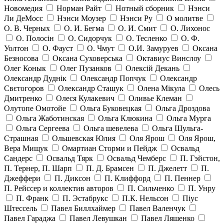
Новомедия
Норман Райт
Нотный сборник
Нэнси
Ли ДеМосс
Нэнси Моузер
Нэнси Ру
О молитве
О. В. Черных
О. И. Бегма
О. И. Смит
О. Лихонос
О. Полосін
О. Сидорчук
О. Тесленко
О. Ф.
Уолтон
О. Фауст
О. Чмут
О.И. Замуруев
Оксана
Безносова
Оксана Суховерська
Октавиус Винслоу
Олег Конык
Олег Пузанков
Олексій Декань
Олександр Дуднік
Олександр Попчук
Олександр
Свєтогоров
Олександр Сташук
Олена Мікула
Олесь
Дмитренко
Олеся Кулакевич
Оливье Клеман
Олутопе Омотойе
Ольга Буковецкая
Ольга Дроздова
Ольга Жаботинская
Ольга Клюкина
Ольга Мурга
Ольга Сергеева
Ольга шевелева
Ольга Шульга-
Страшная
Ольшевская Юлия
Оля Ярош
Оля Ярош,
Вера Мищук
Омартиан Сторми и Пейдж
Освальд
Сандерс
Освальд Тярк
Освальд Чемберс
П. Гэйстон,
П. Тернер, П. Шарп
П. Д. Брамсен
П. Джелетт
П.
Джеффери
П. Диксон
П. Клиффорд
П. Пеннер
П. Рейссер и коллектив авторов
П. Сильченко
П. Унру
П. Франк
П. Эстабрукс
П.К. Нельсон
Піус
Штессель
Павел Биллхаймер
Павел Валенчук
Павел Гараджа
Павел Левушкан
Павел Ляшенко