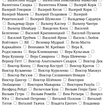
Валентина Мудра
Валентина Николаевна Маматова
Валентина Скирка
Валентина Юзвяк
Валерій Корж
Валерий Геворков
Валерий Кесов
Валерий Корж
Валерий Макеев
Валерий Поздняков
Валерий
Решетинский
Валерий Шумилин
Вальдемар Сардачук
Вальдемар Цорн
Вальтер Каспер
Вальтер Чантри
Вальтер Шнайдер
Ванделин Кнох
Василий
Беличенко
Василий Крапивницкий
Василий Пузанов
Василий Трубчик
Василий Ярош
Василь і Любов
Войтович
ВЕ
Велемир Мудрый
Вели-Матти
Карккайнен
Вениамин М. Крейман
Вера К.
Родославова
Вера Климошенко
Вера Кульгавая
Вера Кушнир
Вера Самарина
Вера Шевченко
Вернер Гитт
Виктор Анатольевич Сахарук
Виктор Дик
Виктор Копец
Виктор Коструб
Виктор Кротов
Виктор Кузьменко
Виктор Куриленко
Виктор Манжул
Виктор Рягузов
Виктор Силивеевич Немцев
Виктор Цангер
Виктор Шлёнкин
Виктория
Любащенко
Виктория Мажарова
Виктория Рахуба
Вилфрод Рейдт
Вильгельм Буш
Вильям Генри Грин
Вильям Гутри
Вильям Ромейн
Вим Риткерк
Виорел
Юга
Виталий Петренко
Виталий Полозов
Виталий
Титов
Виталий Ткачук
Владета Еротич
Владимир