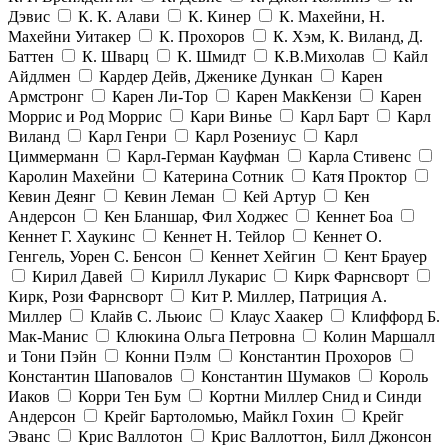
Дэвис
К. К. Алави
К. Кинер
К. Махейни, Н.
Махейни Уитакер
К. Прохоров
К. Хэм, К. Виланд, Д.
Баттен
К. Шварц
К. Шмидт
К.В.Михолав
Кайл
Айдлмен
Кардер Дейв, Дженике Дункан
Карен
Армстронг
Карен Ли-Тор
Карен МакКензи
Карен
Моррис и Род Моррис
Кари Винье
Карл Барт
Карл
Виланд
Карл Генри
Карл Розениус
Карл
Циммерманн
Карл-Герман Кауфман
Карла Стивенс
Каролин Махейни
Катерина Сотник
Катя Проктор
Кевин Деянг
Кевин Леман
Кей Артур
Кен
Андерсон
Кен Бланшар, Фил Ходжес
Кеннет Боа
Кеннет Г. Хаукинс
Кеннет Н. Тейлор
Кеннет О.
Генгель, Уорен С. Бенсон
Кеннет Хейгин
Кент Брауер
Кирил Давей
Кирилл Лукарис
Кирк Фарнсворт
Кирк, Рози Фарнсворт
Кит Р. Миллер, Патриция А.
Миллер
Клайв С. Льюис
Клаус Хаакер
Клиффорд Б.
Мак-Манис
Клюкина Ольга Петровна
Колин Маршалл
и Тони Пэйн
Конни Пэлм
Константин Прохоров
Константин Шаповалов
Константин Шумаков
Король
Иаков
Корри Тен Бум
Кортни Миллер Снид и Синди
Андерсон
Крейг Бартоломью, Майкл Гохин
Крейг
Эванс
Крис Валлотон
Крис Валлоттон, Билл Джонсон