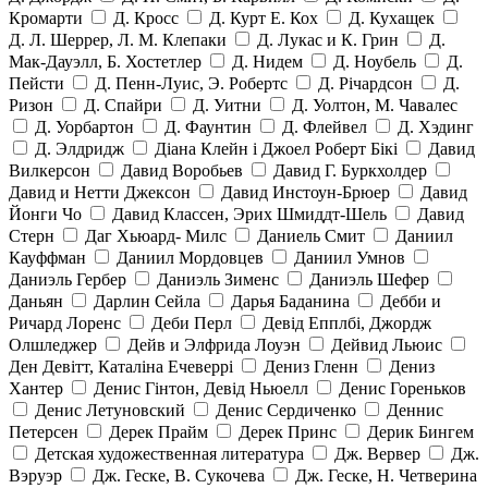
Кромарти
Д. Кросс
Д. Курт Е. Кох
Д. Кухащек
Д. Л. Шеррер, Л. М. Клепаки
Д. Лукас и К. Грин
Д.
Мак-Дауэлл, Б. Хостетлер
Д. Нидем
Д. Ноубель
Д.
Пейсти
Д. Пенн-Луис, Э. Робертс
Д. Річардсон
Д.
Ризон
Д. Спайри
Д. Уитни
Д. Уолтон, М. Чавалес
Д. Уорбартон
Д. Фаунтин
Д. Флейвел
Д. Хэдинг
Д. Элдридж
Діана Клейн і Джоел Роберт Бікі
Давид
Вилкерсон
Давид Воробьев
Давид Г. Буркхолдер
Давид и Нетти Джексон
Давид Инстоун-Брюер
Давид
Йонги Чо
Давид Классен, Эрих Шмиддт-Шель
Давид
Стерн
Даг Хьюард- Милс
Даниель Смит
Даниил
Кауффман
Даниил Мордовцев
Даниил Умнов
Даниэль Гербер
Даниэль Зименс
Даниэль Шефер
Даньян
Дарлин Сейла
Дарья Баданина
Дебби и
Ричард Лоренс
Деби Перл
Девід Епплбі, Джордж
Олшледжер
Дейв и Элфрида Лоуэн
Дейвид Льюис
Ден Девітт, Каталіна Ечеверрі
Дениз Гленн
Дениз
Хантер
Денис Гінтон, Девід Ньюелл
Денис Гореньков
Денис Летуновский
Денис Сердиченко
Деннис
Петерсен
Дерек Прайм
Дерек Принс
Дерик Бингем
Детская художественная литература
Дж. Вервер
Дж.
Вэруэр
Дж. Геске, В. Сукочева
Дж. Геске, Н. Четверина