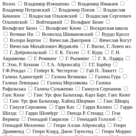
Волох
Владимир Илюшенко
Владимир Имакаев
Владимир Петровский
Владимир Попов
Владислав
Бачинин
Владислав Ольховский
Владислав Сергеевич
Ольховский
Войтицький
Вольфанг Бюне
Вольфганг Бюнэ
Вольфганг Кюне
Воскресная школа
Вочман Ни
Всеволод Шимановский
Вурдо Кролл
Вэлори Бертон
Вячеслав Дмитриев
Вячеслав Когут
Вячеслав Михайлович Журавлёв
Г. Виске, Г. Левен мл.
Г. Добровольский
Г. К. Тiссен
Г. Курц
Г. Н.
Авраменко
Г. Ремминг
Г. Рьоммінг
Г. Х. Лэдярд
Г. Эззо, Р. Букнам
Г.А. Айронсайд
Г.Г. Барбер
Г.Ф.Рендал
Гілберт К. Честертон
Гай П. Ливитт
Галина Аджигирей
Галина Везикова
Галина Гура
Галина Левицька
Галина Мерзлякова
Галина
Рафальська
Галина Сульженко
Ганнуся Серпанюк
Ганс Кюнг
Ганс Урс фон Бальтазар, Карл Барт, Ганс Кюнг
Ганс Урс фон Бальтазар, Хайнц Шюрман
Ганс Шварц
Гануся Серпанюк
Гари Ках
Гарри Колинз
Гарри
Шилдс
Гарри Шомбург
Гвенда Р. Стюард
Геза
Вермеш
Геннадий Гаврилов
Геннадий Гололоб
Геннадий Мохненко
Генри Аллан Айронсайд
Генри
Драммонд
Генри Клауд, Джон Таунсенд
Генри Моррис