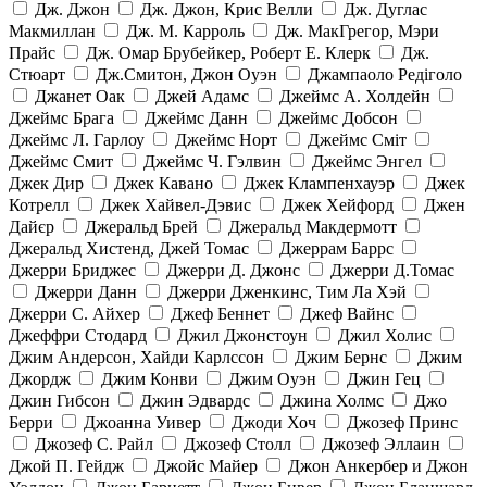
Дж. Джон
Дж. Джон, Крис Велли
Дж. Дуглас
Макмиллан
Дж. М. Карроль
Дж. МакГрегор, Мэри
Прайс
Дж. Омар Брубейкер, Роберт Е. Клерк
Дж.
Стюарт
Дж.Смитон, Джон Оуэн
Джампаоло Редіголо
Джанет Оак
Джей Адамс
Джеймс А. Холдейн
Джеймс Брага
Джеймс Данн
Джеймс Добсон
Джеймс Л. Гарлоу
Джеймс Норт
Джеймс Сміт
Джеймс Смит
Джеймс Ч. Гэлвин
Джеймс Энгел
Джек Дир
Джек Кавано
Джек Клампенхауэр
Джек
Котрелл
Джек Хайвел-Дэвис
Джек Хейфорд
Джен
Дайєр
Джеральд Брей
Джеральд Макдермотт
Джеральд Хистенд, Джей Томас
Джеррам Баррс
Джерри Бриджес
Джерри Д. Джонс
Джерри Д.Томас
Джерри Данн
Джерри Дженкинс, Тим Ла Хэй
Джерри С. Айхер
Джеф Беннет
Джеф Вайнс
Джеффри Стодард
Джил Джонстоун
Джил Холис
Джим Андерсон, Хайди Карлссон
Джим Бернс
Джим
Джордж
Джим Конви
Джим Оуэн
Джин Гец
Джин Гибсон
Джин Эдвардс
Джина Холмс
Джо
Берри
Джоанна Уивер
Джоди Хоч
Джозеф Принс
Джозеф С. Райл
Джозеф Столл
Джозеф Эллаин
Джой П. Гейдж
Джойс Майер
Джон Анкербер и Джон