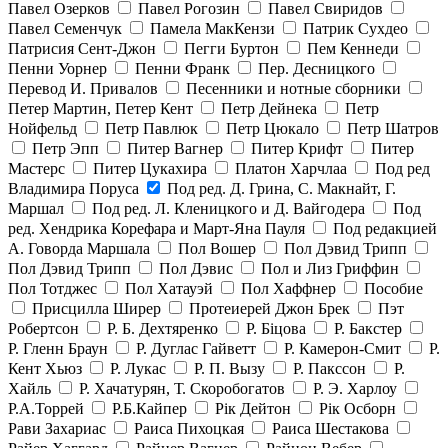
Павел Озерков
Павел Рогозин
Павел Свиридов
Павел Семенчук
Памела МакКензи
Патрик Сухдео
Патрисия Сент-Джон
Пегги Буртон
Пем Кеннеди
Пенни Уорнер
Пенни Франк
Пер. Десницкого
Перевод И. Привалов
Песенники и нотные сборники
Петер Мартин, Петер Кент
Петр Дейнека
Петр
Нойфельд
Петр Павлюк
Петр Цюкало
Петр Шатров
Петр Эпп
Питер Вагнер
Питер Крифт
Питер
Мастерс
Питер Цукахира
Платон Харчлаа
Под ред
Владимира Поруса
Под ред. Д. Грина, С. Макнайт, Г.
Маршал
Под ред. Л. Кленицкого и Д. Вайгодера
Под
ред. Хендрика Корефара и Март-Яна Пауля
Под редакцией
А. Говорда Маршала
Пол Вошер
Пол Дэвид Трипп
Пол Дэвид Трипп
Пол Дэвис
Пол и Лиз Гриффин
Пол Тотджес
Пол Хатауэй
Пол Хаффнер
Пособие
Присцилла Ширер
Протеиерей Джон Брек
Пэт
Робертсон
Р. Б. Дехтяренко
Р. Біцова
Р. Бакстер
Р. Гленн Браун
Р. Дуглас Гайветт
Р. Камерон-Смит
Р.
Кент Хьюз
Р. Лукас
Р. П. Вызу
Р. Пакссон
Р.
Хайль
Р. Хачатурян, Т. Скоробогатов
Р. Э. Харлоу
Р.А.Торрей
Р.Б.Кайпер
Рік Дейтон
Рік Осборн
Рави Захариас
Раиса Пихоцкая
Раиса Шестакова