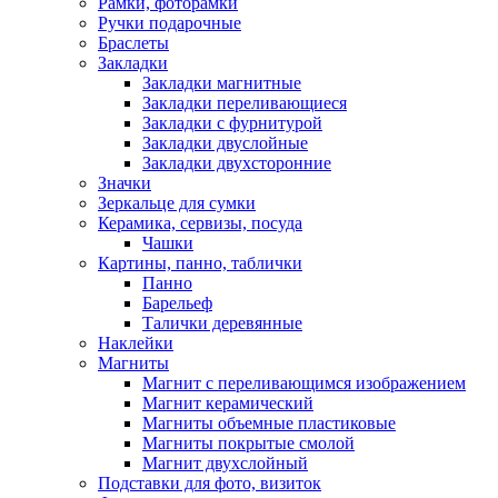
Рамки, фоторамки
Ручки подарочные
Браслеты
Закладки
Закладки магнитные
Закладки переливающиеся
Закладки с фурнитурой
Закладки двуслойные
Закладки двухсторонние
Значки
Зеркальце для сумки
Керамика, сервизы, посуда
Чашки
Картины, панно, таблички
Панно
Барельеф
Талички деревянные
Наклейки
Магниты
Магнит с переливающимся изображением
Магнит керамический
Магниты объемные пластиковые
Магниты покрытые смолой
Магнит двухслойный
Подставки для фото, визиток