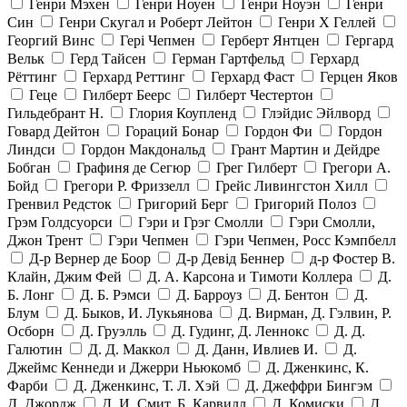
Генри Мэхен
Генри Ноуен
Генри Ноуэн
Генри
Син
Генри Скугал и Роберт Лейтон
Генри Х Геллей
Георгий Винс
Гері Чепмен
Герберт Янтцен
Гергард
Вельк
Герд Тайсен
Герман Гартфельд
Герхард
Рёттинг
Герхард Реттинг
Герхард Фаст
Герцен Яков
Геце
Гилберт Беерс
Гилберт Честертон
Гильдебрант Н.
Глория Коупленд
Глэйдис Эйлворд
Говард Дейтон
Гораций Бонар
Гордон Фи
Гордон
Линдси
Гордон Макдональд
Грант Мартин и Дейдре
Бобган
Графиня де Сегюр
Грег Гилберт
Грегори А.
Бойд
Грегори Р. Фриззелл
Грейс Ливингстон Хилл
Гренвил Редсток
Григорий Берг
Григорий Полоз
Грэм Голдсуорси
Гэри и Грэг Смолли
Гэри Смолли,
Джон Трент
Гэри Чепмен
Гэри Чепмен, Росс Кэмпбелл
Д-р Вернер де Боор
Д-р Девід Беннер
д-р Фостер В.
Клайн, Джим Фей
Д. А. Карсона и Тимоти Коллера
Д.
Б. Лонг
Д. Б. Рэмси
Д. Барроуз
Д. Бентон
Д.
Блум
Д. Быков, И. Лукьянова
Д. Вирман, Д. Гэлвин, Р.
Осборн
Д. Груэлль
Д. Гудинг, Д. Леннокс
Д. Д.
Галютин
Д. Д. Маккол
Д. Данн, Ивлиев И.
Д.
Джеймс Кеннеди и Джерри Ньюкомб
Д. Дженкинс, К.
Фарби
Д. Дженкинс, Т. Л. Хэй
Д. Джеффри Бингэм
Д. Джордж
Д. И. Смит, Б. Карвилл
Д. Комиски
Д.