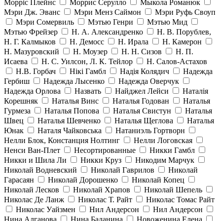
Морріс Плейнс
Моррис Серулло
Мыкола Романюк
Мэри Дж. Эванс
Мэри Менз Саймон
Мэри Руфь Своуп
Мэри Сомервиль
Мэтью Генри
Мэтью Мид
Мэтью Фрейзер
Н. А. Александренко
Н. В. Порублев,
Н. Г. Калмыков
Н. Демосс
Н. Ирала
Н. Камерон
Н. Мазуровский
Н. Моузер
Н. Н. Сизов
Н. П.
Исаева
Н. С. Уилсон, Л. К. Тейлор
Н. Салов-Астахов
Н.В. Горбач
Нікі Гамбл
Надія Колядич
Надежда
Гербиш
Надежда Лысенко
Надежда Оверчук
Надежда Орлова
Назвать
Найджел Лейси
Наталія
Корешняк
Наталья Винс
Наталья Годован
Наталья
Гурмеза
Наталья Попова
Наталья Свистун
Наталья
Швец
Наталья Шевченко
Наталья Щеглова
Наталья
Юнак
Наталя Чайковська
Натаниэль Гортворн
Нелли Блок, Констанция Нолтинг
Нелли Логовская
Ненси Ван-Плет
Несортированные
Никки Гамбл
Никки и Шила Ли
Никки Круз
Никодим Марчук
Николай Водневский
Николай Гаврилов
Николай
Гарасаян
Николай Дорошенко
Николай Копец
Николай Лесков
Николай Храпов
Николай Шепель
Николас Де Ланж
Николас Т. Райт
Николас Томас Райт
Николас Уайзмен
Нил Андерсон
Нил Андерсон
Нина Алганова
Нина Баданина
Новоженина Елена