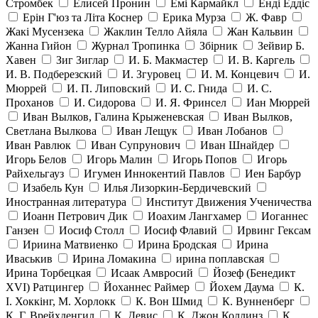
Стромбек
Елисей Пронин
Емі Кармайкл
Ендi Еддiс
Ерін Г'юз та Літа Коснер
Ерика Мурза
Ж. Фавр
Жакі Мусензека
Жаклин Телло Айяла
Жан Кальвин
Жанна Гийон
Журнал Тропинка
Збірник
Зейвир Б.
Хавен
Зиг Зиглар
И. Б. Макмастер
И. В. Каргель
И. В. Подберезский
И. Згуровец
И. М. Концевич
И.
Мюррей
И. П. Липовский
И. С. Гнида
И. С.
Проханов
И. Сидорова
И. Я. Фринсел
Иан Мюррей
Иван Вылков, Галина Крыженевская
Иван Вылков,
Светлана Вылкова
Иван Лещук
Иван Лобанов
Иван Равлюк
Иван Супрунович
Иван Шнайдер
Игорь Белов
Игорь Малин
Игорь Попов
Игорь
Райхельгауз
Игумен Иннокентий Павлов
Иен Барбур
Изабель Кун
Илья Лизоркин-Бердичевский
Иностранная литература
Институт Движения Ученичества
Иоанн Петрович Дик
Иоахим Лангхамер
Иоганнес
Ганзен
Иосиф Столл
Иосиф Флавий
Ирвинг Гексам
Ириина Матвиенко
Ирина Бродская
Ирина
Иваськив
Ирина Ломакина
ирина поплавская
Ирина Торбецкая
Исаак Амвросий
Йозеф (Бенедикт
ХVI) Ратцингер
Йоханнес Раймер
Йохем Даума
К.
І. Хоккінг, М. Хорлокк
К. Вон Шмид
К. Вунненберг
К. Г. Врейхденгил
К. Девис
К. Джон Коллинз
К.