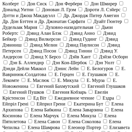
Колберт
Дон Сиск
Дон Ферберн
Дон Шмирер
Дональд Уитни
Донован Л. Грэм
Дороти Л. Сэйерс
Дотти и Джош Макдауэлл
Др. Джордж Питер Амегин
Др. Дон Бэттен и Др. Джонатан Сарфати
Дуайт Гюнтер
Дудельзак Мария
Духовно-назидательная
Дьюи
Робертс
Дэвид Алан Блэк
Дэвид Анно
Дэвид
Бейкер
Дэвид Вилкерсон
Дэвид Гудинг
Дэвид
Дэвиниш
Дэвид Мелин
Дэвид Паулисон
Дэвид
Петерсен
Дэвид Посон
Дэвид Тинни
Дэвид У.
Андерсон
Дэвид У. Берсо
Дэйв Хант
Дэйзи Осборн
Дэн Б. Алленднр
Дэн Кон-Шербок
Дэн Уилт
Дэнди Дейли Маккол
Дэнис Лейн
Е. Белогуров
Е.
Вавринюк-Солдатова
Е. Герцен
Е. Глушаков
Е.
Лекомте
Е. Маслюк
Е. Микула
Е. Мурза
Е.
Новоженина
Евгений Бахмутский
Евгений Глушаков
Евгений Пушков
Евгения Кобзарь
Евелін
Крістенсон
Ед Віт
Ежедневное чтение
Ездра
Ейпріл Грені
Ейприл Грени
Екатерина Бут
Елена
Архипова
Елена Бабкина
Елена Заварзина
Елена
Косинова
Елена Марчук
Елена Микула
Елена
Пятилетова
Елена Савон
Елена Соколова
Елена
Чепилка
Елена Шамрова
Елеонор Портер
Елизавета