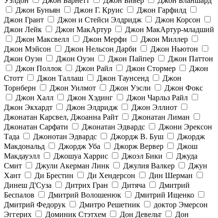
Уэлдон
Джон Барнетт
Джон Бивер
Джон Бланшард
Джон Буньян
Джон Г. Круис
Джон Гарфилд
Джон Грант
Джон и Стейси Элдридж
Джон Корсон
Джон Лейк
Джон МакАртур
Джон МакАртур-младший
Джон Максвелл
Джон Мерфи
Джон Миллер
Джон Мэйсон
Джон Нельсон Дарби
Джон Ньютон
Джон Оуэн
Джон Оуэн
Джон Пайпер
Джон Паттон
Джон Поллок
Джон Райл
Джон Стормер
Джон
Стотт
Джон Таллаш
Джон Таунсенд
Джон
Торнберн
Джон Уилмот
Джон Уэсли
Джон Фокс
Джон Халл
Джон Хэдинг
Джон Чарльз Райл
Джон Экхардт
Джон Элдридж
Джон Эллиот
Джонатан Карсвел, Джоанна Райт
Джонатан Лиман
Джонатан Сарфати
Джонатан Эдвардс
Джони Эрексон
Тада
Джонотан Эдвардс
Джордж В. Буш
Джордж
Макдональд
Джордж Уба
Джорж Вервер
Джош
Макдауэлл
Джошуа Харрис
Джоэл Бики
Джуда
Смит
Джули Акерман Линк
Джулия Валкер
Джун
Хант
Ди Брестин
Ди Хендерсон
Дин Шерман
Динеш Д'Суза
Дитрих Гран
Дитяча
Дмитрий
Беспалов
Дмитрий Волошенюк
Дмитрий Ищенко
Дмитрий Федорук
Дмитро Решетник
доктор Эмерсон
Эггерих
Доминик Стэтхем
Дон Девельт
Дон