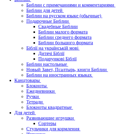
Библии с примечаниями и комментариями
Библии для детей
Библии на русском языке (обычные)
Подарочные Библии
Свадебные Библии
Библии малого формата
Библии среднего формата
Библии большого формата
Біблії на українській мові
Дитячі Біблії
Подарункові Біблії
Библии настольные
Новый Завет, Псалтырь, книги Библии
Библии на иностранных языках
Канцтовары
Блокноты
Ежедневники
Ручки
Тетради
Блокноты квадратные
Для детей
Развивающие игрушки
Сортеры
Стульчики для кормления