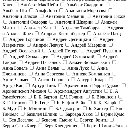
Хант
Альберт МакШейн
Альберт Скардино
Альберт Ши
Альф Лонэ
Анастасия Морозова
Анатолий Власов
Анатолий Мельник
Анатолий Тихов
Анатолий Федоряк
Анатолий Шкарин
Анджей
Митих
Анджела Хант
Анджело Тамборра
Андреас
и Анжела Фрез
Андреас Кестенбергер
Андреас Патц
Андрей Горяинов
Андрей Десницкий
Андрей
Лаврентюк
Андрей Левчук
Андрей Маершин
Андрей Осельский
Андрей Петерс
Андрей Пузынин
Андрей Суздальцев
Андрей Суховский
Андрей
Тавров
Андрей Цыганков
Анжей Зюлковський
Анна Бовель
Анна Вельк
Анна Лукс
Анна
Пчелинцева
Анна Сергеева
Аннеке Компаньен
Анни Чэпмен
Антон Горошко
Артур Г. Кларк
Артур Кац
Артур Пинк
Архиепископ Гарри Гудхью
Архиепископ Михаил
Архимандрит Августин
Б. А.
Рамсботтом
Б. Б. Бартон, Д.Ч. Гэлвин
Б. Вілкінсон
Б. Г. Пирсон
Б. Геце
Б. Е. фан Вайк
Б. К. Харріс
Б. Мур
Б. Мэннинг
Б. Сджогрин
Б. Хантер
Біл
Тайбелс
Базилея Шлинк
Барбара Хьюз
Барни Кумс
Бев Десалво
Беверли Льюис
Бергер Фритц
Берри Сент-Клер
Берт Кленденнен
Берта Шмидт-Эллер