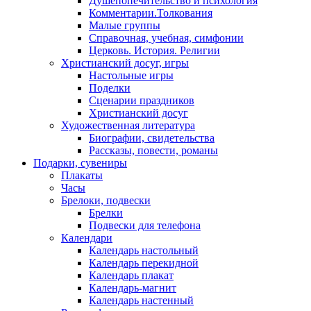
Душепопечительство и психология
Комментарии.Толкования
Малые группы
Справочная, учебная, симфонии
Церковь. История. Религии
Христианский досуг, игры
Настольные игры
Поделки
Сценарии праздников
Христианский досуг
Художественная литература
Биографии, свидетельства
Рассказы, повести, романы
Подарки, сувениры
Плакаты
Часы
Брелоки, подвески
Брелки
Подвески для телефона
Календари
Календарь настольный
Календарь перекидной
Календарь плакат
Календарь-магнит
Календарь настенный