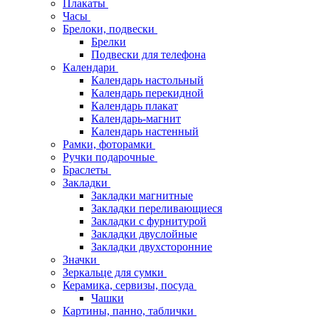
Плакаты
Часы
Брелоки, подвески
Брелки
Подвески для телефона
Календари
Календарь настольный
Календарь перекидной
Календарь плакат
Календарь-магнит
Календарь настенный
Рамки, фоторамки
Ручки подарочные
Браслеты
Закладки
Закладки магнитные
Закладки переливающиеся
Закладки с фурнитурой
Закладки двуслойные
Закладки двухсторонние
Значки
Зеркальце для сумки
Керамика, сервизы, посуда
Чашки
Картины, панно, таблички