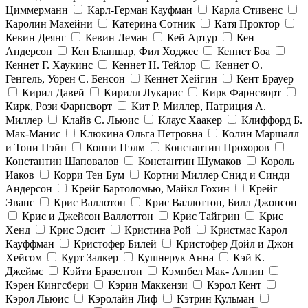
Циммерманн
Карл-Герман Кауфман
Карла Стивенс
Каролин Махейни
Катерина Сотник
Катя Проктор
Кевин Деянг
Кевин Леман
Кей Артур
Кен
Андерсон
Кен Бланшар, Фил Ходжес
Кеннет Боа
Кеннет Г. Хаукинс
Кеннет Н. Тейлор
Кеннет О.
Генгель, Уорен С. Бенсон
Кеннет Хейгин
Кент Брауер
Кирил Давей
Кирилл Лукарис
Кирк Фарнсворт
Кирк, Рози Фарнсворт
Кит Р. Миллер, Патриция А.
Миллер
Клайв С. Льюис
Клаус Хаакер
Клиффорд Б.
Мак-Манис
Клюкина Ольга Петровна
Колин Маршалл
и Тони Пэйн
Конни Пэлм
Константин Прохоров
Константин Шаповалов
Константин Шумаков
Король
Иаков
Корри Тен Бум
Кортни Миллер Снид и Синди
Андерсон
Крейг Бартоломью, Майкл Гохин
Крейг
Эванс
Крис Валлотон
Крис Валлоттон, Билл Джонсон
Крис и Джейсон Валлоттон
Крис Тайгрин
Крис
Хенд
Крис Эдсит
Кристина Рой
Кристмас Карол
Кауффман
Кристофер Билей
Кристофер Дойл и Джон
Хейсом
Курт Залкер
Кушнерук Анна
Кэй К.
Джеймс
Кэйти Бразелтон
Кэмпбел Мак- Алпин
Кэрен Кингсбери
Кэрин Маккензи
Кэрол Кент
Кэрол Льюис
Кэролайн Лиф
Кэтрин Кульман