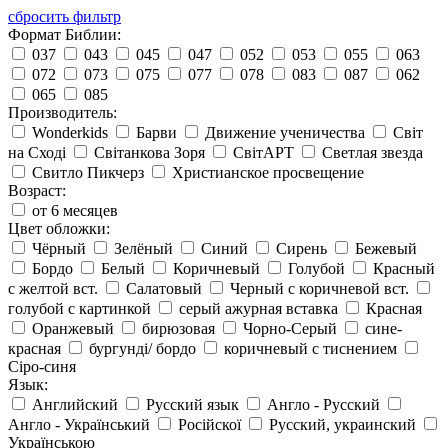
сбросить фильтр
Формат Библии:
037
043
045
047
052
053
055
063
072
073
075
077
078
083
087
062
065
085
Производитель:
Wonderkids
Барви
Движение ученичества
Світ
на Сході
Світанкова Зоря
СвітАРТ
Светлая звезда
Свитло Пикчерз
Христианское просвещение
Возраст:
от 6 месяцев
Цвет обложки:
Чёрный
Зелёный
Синий
Сирень
Бежевый
Бордо
Белый
Коричневый
Голубой
Красный
с желтой вст.
Салатовый
Черный с коричневой вст.
голубой с картинкой
серый ажурная вставка
Красная
Оранжевый
бирюзовая
Чорно-Серый
сине-
красная
бургунді/ бордо
коричневый с тиснением
Сіро-синя
Язык:
Английский
Русский язык
Англо - Русский
Англо - Український
Російскої
Русский, украинский
Українською