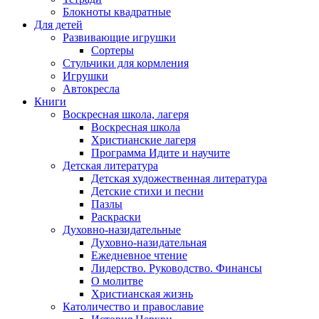
Блокноты квадратные
Для детей
Развивающие игрушки
Сортеры
Стульчики для кормления
Игрушки
Автокресла
Книги
Воскресная школа, лагеря
Воскресная школа
Христианские лагеря
Программа Идите и научите
Детская литература
Детская художественная литература
Детские стихи и песни
Пазлы
Раскраски
Духовно-назидательные
Духовно-назидательная
Ежедневное чтение
Лидерство. Руководство. Финансы
О молитве
Христианская жизнь
Католичество и православие