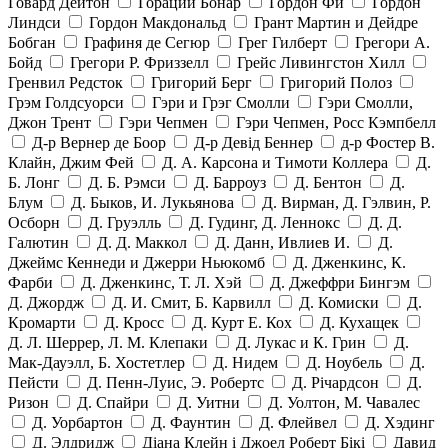
Говард Дейтон
Гораций Бонар
Гордон Фи
Гордон
Линдси
Гордон Макдональд
Грант Мартин и Дейдре
Бобган
Графиня де Сегюр
Грег Гилберт
Грегори А.
Бойд
Грегори Р. Фриззелл
Грейс Ливингстон Хилл
Гренвил Редсток
Григорий Берг
Григорий Полоз
Грэм Голдсуорси
Гэри и Грэг Смолли
Гэри Смолли,
Джон Трент
Гэри Чепмен
Гэри Чепмен, Росс Кэмпбелл
Д-р Вернер де Боор
Д-р Девід Беннер
д-р Фостер В.
Клайн, Джим Фей
Д. А. Карсона и Тимоти Коллера
Д.
Б. Лонг
Д. Б. Рэмси
Д. Барроуз
Д. Бентон
Д.
Блум
Д. Быков, И. Лукьянова
Д. Вирман, Д. Гэлвин, Р.
Осборн
Д. Груэлль
Д. Гудинг, Д. Леннокс
Д. Д.
Галютин
Д. Д. Маккол
Д. Данн, Ивлиев И.
Д.
Джеймс Кеннеди и Джерри Ньюкомб
Д. Дженкинс, К.
Фарби
Д. Дженкинс, Т. Л. Хэй
Д. Джеффри Бингэм
Д. Джордж
Д. И. Смит, Б. Карвилл
Д. Комиски
Д.
Кромарти
Д. Кросс
Д. Курт Е. Кох
Д. Кухащек
Д. Л. Шеррер, Л. М. Клепаки
Д. Лукас и К. Грин
Д.
Мак-Дауэлл, Б. Хостетлер
Д. Нидем
Д. Ноубель
Д.
Пейсти
Д. Пенн-Луис, Э. Робертс
Д. Річардсон
Д.
Ризон
Д. Спайри
Д. Уитни
Д. Уолтон, М. Чавалес
Д. Уорбартон
Д. Фаунтин
Д. Флейвел
Д. Хэдинг
Д. Элдридж
Діана Клейн і Джоел Роберт Бікі
Давид