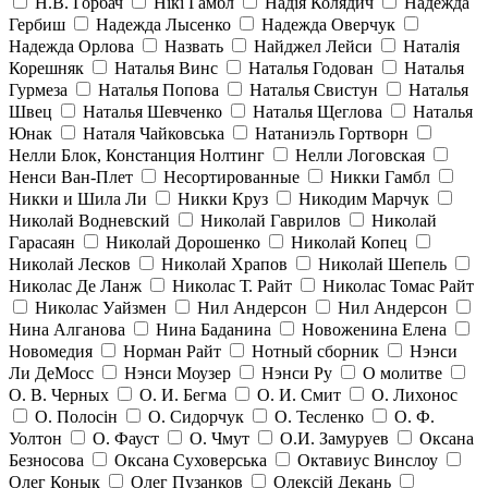
Н.В. Горбач
Нікі Гамбл
Надія Колядич
Надежда
Гербиш
Надежда Лысенко
Надежда Оверчук
Надежда Орлова
Назвать
Найджел Лейси
Наталія
Корешняк
Наталья Винс
Наталья Годован
Наталья
Гурмеза
Наталья Попова
Наталья Свистун
Наталья
Швец
Наталья Шевченко
Наталья Щеглова
Наталья
Юнак
Наталя Чайковська
Натаниэль Гортворн
Нелли Блок, Констанция Нолтинг
Нелли Логовская
Ненси Ван-Плет
Несортированные
Никки Гамбл
Никки и Шила Ли
Никки Круз
Никодим Марчук
Николай Водневский
Николай Гаврилов
Николай
Гарасаян
Николай Дорошенко
Николай Копец
Николай Лесков
Николай Храпов
Николай Шепель
Николас Де Ланж
Николас Т. Райт
Николас Томас Райт
Николас Уайзмен
Нил Андерсон
Нил Андерсон
Нина Алганова
Нина Баданина
Новоженина Елена
Новомедия
Норман Райт
Нотный сборник
Нэнси
Ли ДеМосс
Нэнси Моузер
Нэнси Ру
О молитве
О. В. Черных
О. И. Бегма
О. И. Смит
О. Лихонос
О. Полосін
О. Сидорчук
О. Тесленко
О. Ф.
Уолтон
О. Фауст
О. Чмут
О.И. Замуруев
Оксана
Безносова
Оксана Суховерська
Октавиус Винслоу
Олег Конык
Олег Пузанков
Олексій Декань