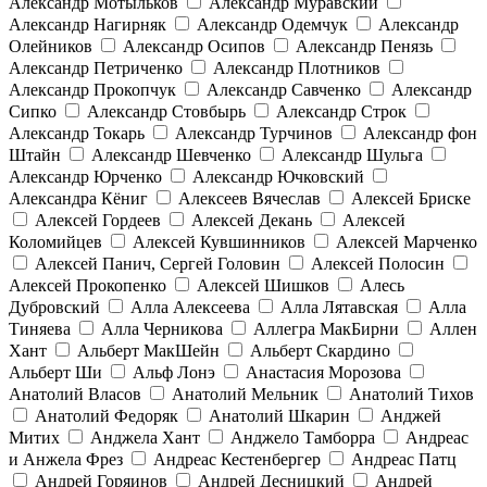
Александр Мотыльков
Александр Муравский
Александр Нагирняк
Александр Одемчук
Александр
Олейников
Александр Осипов
Александр Пенязь
Александр Петриченко
Александр Плотников
Александр Прокопчук
Александр Савченко
Александр
Сипко
Александр Стовбырь
Александр Строк
Александр Токарь
Александр Турчинов
Александр фон
Штайн
Александр Шевченко
Александр Шульга
Александр Юрченко
Александр Ючковский
Александра Кёниг
Алексеев Вячеслав
Алексей Бриске
Алексей Гордеев
Алексей Декань
Алексей
Коломийцев
Алексей Кувшинников
Алексей Марченко
Алексей Панич, Сергей Головин
Алексей Полосин
Алексей Прокопенко
Алексей Шишков
Алесь
Дубровский
Алла Алексеева
Алла Лятавская
Алла
Тиняева
Алла Черникова
Аллегра МакБирни
Аллен
Хант
Альберт МакШейн
Альберт Скардино
Альберт Ши
Альф Лонэ
Анастасия Морозова
Анатолий Власов
Анатолий Мельник
Анатолий Тихов
Анатолий Федоряк
Анатолий Шкарин
Анджей
Митих
Анджела Хант
Анджело Тамборра
Андреас
и Анжела Фрез
Андреас Кестенбергер
Андреас Патц
Андрей Горяинов
Андрей Десницкий
Андрей