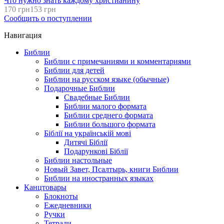
Что нужно знать каждому христианину
170 грн
153 грн
Сообщить о поступлении
Навигация
Библии
Библии с примечаниями и комментариями
Библии для детей
Библии на русском языке (обычные)
Подарочные Библии
Свадебные Библии
Библии малого формата
Библии среднего формата
Библии большого формата
Біблії на українській мові
Дитячі Біблії
Подарункові Біблії
Библии настольные
Новый Завет, Псалтырь, книги Библии
Библии на иностранных языках
Канцтовары
Блокноты
Ежедневники
Ручки
Тетради