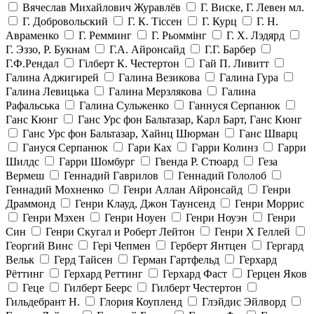
Вячеслав Михайлович Журавлёв
Г. Виске, Г. Левен мл.
Г. Добровольский
Г. К. Тiссен
Г. Курц
Г. Н.
Авраменко
Г. Ремминг
Г. Рьоммінг
Г. Х. Лэдярд
Г. Эззо, Р. Букнам
Г.А. Айронсайд
Г.Г. Барбер
Г.Ф.Рендал
Гілберт К. Честертон
Гай П. Ливитт
Галина Аджигирей
Галина Везикова
Галина Гура
Галина Левицька
Галина Мерзлякова
Галина
Рафальська
Галина Сульженко
Ганнуся Серпанюк
Ганс Кюнг
Ганс Урс фон Бальтазар, Карл Барт, Ганс Кюнг
Ганс Урс фон Бальтазар, Хайнц Шюрман
Ганс Шварц
Гануся Серпанюк
Гари Ках
Гарри Колинз
Гарри
Шилдс
Гарри Шомбург
Гвенда Р. Стюард
Геза
Вермеш
Геннадий Гаврилов
Геннадий Гололоб
Геннадий Мохненко
Генри Аллан Айронсайд
Генри
Драммонд
Генри Клауд, Джон Таунсенд
Генри Моррис
Генри Мэхен
Генри Ноуен
Генри Ноуэн
Генри
Син
Генри Скугал и Роберт Лейтон
Генри Х Геллей
Георгий Винс
Гері Чепмен
Герберт Янтцен
Гергард
Вельк
Герд Тайсен
Герман Гартфельд
Герхард
Рёттинг
Герхард Реттинг
Герхард Фаст
Герцен Яков
Геце
Гилберт Беерс
Гилберт Честертон
Гильдебрант Н.
Глория Коупленд
Глэйдис Эйлворд