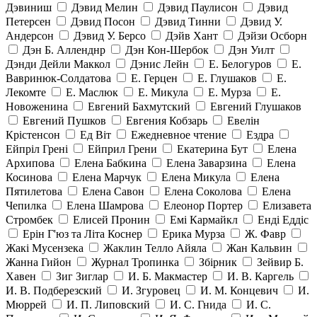
Дэвиниш
Дэвид Мелин
Дэвид Паулисон
Дэвид
Петерсен
Дэвид Посон
Дэвид Тинни
Дэвид У.
Андерсон
Дэвид У. Берсо
Дэйв Хант
Дэйзи Осборн
Дэн Б. Алленднр
Дэн Кон-Шербок
Дэн Уилт
Дэнди Дейли Маккол
Дэнис Лейн
Е. Белогуров
Е.
Вавринюк-Солдатова
Е. Герцен
Е. Глушаков
Е.
Лекомте
Е. Маслюк
Е. Микула
Е. Мурза
Е.
Новоженина
Евгений Бахмутский
Евгений Глушаков
Евгений Пушков
Евгения Кобзарь
Евелін
Крістенсон
Ед Віт
Ежедневное чтение
Ездра
Ейпріл Грені
Ейприл Грени
Екатерина Бут
Елена
Архипова
Елена Бабкина
Елена Заварзина
Елена
Косинова
Елена Марчук
Елена Микула
Елена
Пятилетова
Елена Савон
Елена Соколова
Елена
Чепилка
Елена Шамрова
Елеонор Портер
Елизавета
Стромбек
Елисей Пронин
Емі Кармайкл
Ендi Еддiс
Ерін Г'юз та Літа Коснер
Ерика Мурза
Ж. Фавр
Жакі Мусензека
Жаклин Телло Айяла
Жан Кальвин
Жанна Гийон
Журнал Тропинка
Збірник
Зейвир Б.
Хавен
Зиг Зиглар
И. Б. Макмастер
И. В. Каргель
И. В. Подберезский
И. Згуровец
И. М. Концевич
И.
Мюррей
И. П. Липовский
И. С. Гнида
И. С.