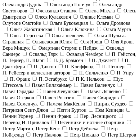
Олександр Дуднік
Олександр Попчук
Олександр
Свєтогоров
Олександр Сташук
Олена Мікула
Олесь
Дмитренко
Олеся Кулакевич
Оливье Клеман
Олутопе Омотойе
Ольга Буковецкая
Ольга Дроздова
Ольга Жаботинская
Ольга Клюкина
Ольга Мурга
Ольга Сергеева
Ольга шевелева
Ольга Шульга-
Страшная
Ольшевская Юлия
Оля Ярош
Оля Ярош,
Вера Мищук
Омартиан Сторми и Пейдж
Освальд
Сандерс
Освальд Тярк
Освальд Чемберс
П. Гэйстон,
П. Тернер, П. Шарп
П. Д. Брамсен
П. Джелетт
П.
Джеффери
П. Диксон
П. Клиффорд
П. Пеннер
П. Рейссер и коллектив авторов
П. Сильченко
П. Унру
П. Франк
П. Эстабрукс
П.К. Нельсон
Піус
Штессель
Павел Биллхаймер
Павел Валенчук
Павел Гараджа
Павел Левушкан
Павел Ляшенко
Павел Озерков
Павел Рогозин
Павел Свиридов
Павел Семенчук
Памела МакКензи
Патрик Сухдео
Патрисия Сент-Джон
Пегги Буртон
Пем Кеннеди
Пенни Уорнер
Пенни Франк
Пер. Десницкого
Перевод И. Привалов
Песенники и нотные сборники
Петер Мартин, Петер Кент
Петр Дейнека
Петр
Нойфельд
Петр Павлюк
Петр Цюкало
Петр Шатров