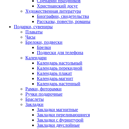
Сценарии праздников
Христианский досуг
Художественная литература
Биографии, свидетельства
Рассказы, повести, романы
Подарки, сувениры
Плакаты
Часы
Брелоки, подвески
Брелки
Подвески для телефона
Календари
Календарь настольный
Календарь перекидной
Календарь плакат
Календарь-магнит
Календарь настенный
Рамки, фоторамки
Ручки подарочные
Браслеты
Закладки
Закладки магнитные
Закладки переливающиеся
Закладки с фурнитурой
Закладки двуслойные