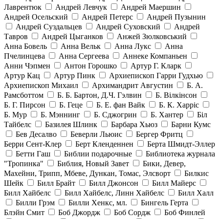
Лаврентюк
Андрей Левчук
Андрей Маершин
Андрей Осельский
Андрей Петерс
Андрей Пузынин
Андрей Суздальцев
Андрей Суховский
Андрей
Тавров
Андрей Цыганков
Анжей Зюлковський
Анна Бовель
Анна Вельк
Анна Лукс
Анна
Пчелинцева
Анна Сергеева
Аннеке Компаньен
Анни Чэпмен
Антон Горошко
Артур Г. Кларк
Артур Кац
Артур Пинк
Архиепископ Гарри Гудхью
Архиепископ Михаил
Архимандрит Августин
Б. А.
Рамсботтом
Б. Б. Бартон, Д.Ч. Гэлвин
Б. Вілкінсон
Б. Г. Пирсон
Б. Геце
Б. Е. фан Вайк
Б. К. Харріс
Б. Мур
Б. Мэннинг
Б. Сджогрин
Б. Хантер
Біл
Тайбелс
Базилея Шлинк
Барбара Хьюз
Барни Кумс
Бев Десалво
Беверли Льюис
Бергер Фритц
Берри Сент-Клер
Берт Кленденнен
Берта Шмидт-Эллер
Бетти Гаш
Библии подарочные
Библиотека журнала
"Тропинка"
Библия, Новый Завет
Бики, Девер,
Махейни, Трипп, Мбеве, Дункан, Томас, Элсворт
Билкис
Шейк
Билл Брайт
Билл Джонсон
Билл Майерс
Билл Хайбелс
Билл Хайбелс, Линн Хайбелс
Билл Халл
Билли Грэм
Билли Хенкс, мл.
Бингель Герта
Блэйн Смит
Боб Джордж
Боб Сордж
Боб Финлей