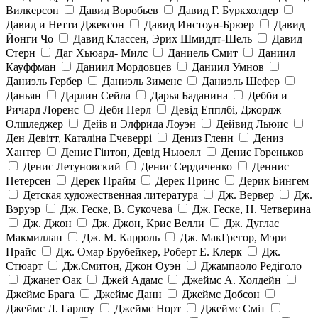
Вилкерсон
Давид Воробьев
Давид Г. Буркхолдер
Давид и Нетти Джексон
Давид Инстоун-Брюер
Давид
Йонги Чо
Давид Классен, Эрих Шмиддт-Шель
Давид
Стерн
Даг Хьюард- Милс
Даниель Смит
Даниил
Кауффман
Даниил Мордовцев
Даниил Умнов
Даниэль Гербер
Даниэль Зименс
Даниэль Шефер
Даньян
Дарлин Сейла
Дарья Баданина
Дебби и
Ричард Лоренс
Деби Перл
Девід Епплбі, Джордж
Олшледжер
Дейв и Элфрида Лоуэн
Дейвид Льюис
Ден Девітт, Каталіна Ечеверрі
Дениз Гленн
Дениз
Хантер
Денис Гінтон, Девід Ньюелл
Денис Гореньков
Денис Летуновский
Денис Сердиченко
Деннис
Петерсен
Дерек Прайм
Дерек Принс
Дерик Бингем
Детская художественная литература
Дж. Вервер
Дж.
Вэруэр
Дж. Геске, В. Сукочева
Дж. Геске, Н. Четверина
Дж. Джон
Дж. Джон, Крис Велли
Дж. Дуглас
Макмиллан
Дж. М. Карроль
Дж. МакГрегор, Мэри
Прайс
Дж. Омар Брубейкер, Роберт Е. Клерк
Дж.
Стюарт
Дж.Смитон, Джон Оуэн
Джампаоло Редіголо
Джанет Оак
Джей Адамс
Джеймс А. Холдейн
Джеймс Брага
Джеймс Данн
Джеймс Добсон
Джеймс Л. Гарлоу
Джеймс Норт
Джеймс Сміт