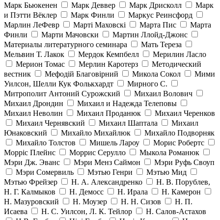
Марк Бьюкенен
Марк Деввер
Марк Дрисколл
Марк
и Пэтти Вёклер
Марк Финли
Маркус Реинсфорд
Марлин ЛеФевр
Марті Маховскі
Марта Пис
Марта
Финли
Марти Мачовски
Мартин Ллойд-Джонс
Материалы литературного семинара
Мать Тереза
Мельвин Т. Лакок
Мердок Кемпбелл
Мерилин Ласло
Мерион Томас
Мерлин Каротерз
Методический
вестник
Мефодій Благовірний
Микола Сокол
Мими
Уилсон, Шелли Кук Фолькхардт
Мирного С.
Митрополит Антоний Сурожский
Михаил Волович
Михаил Дрондин
Михаил и Надежда Телеповы
Михаил Неволин
Михаил Проданюк
Михаил Черенков
Михаил Чернявский
Михаил Шаптала
Михаил
Юнаковский
Михайло Михайлюк
Михайло Подворняк
Михайло Толстов
Мишель Лароу
Морис Робертс
Морріс Плейнс
Моррис Серулло
Мыкола Романюк
Мэри Дж. Эванс
Мэри Менз Саймон
Мэри Руфь Своуп
Мэри Сомервиль
Мэтью Генри
Мэтью Мид
Мэтью Фрейзер
Н. А. Александренко
Н. В. Порублев,
Н. Г. Калмыков
Н. Демосс
Н. Ирала
Н. Камерон
Н. Мазуровский
Н. Моузер
Н. Н. Сизов
Н. П.
Исаева
Н. С. Уилсон, Л. К. Тейлор
Н. Салов-Астахов