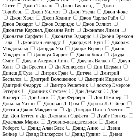
Стотт
Джон Таллаш
Джон Таунсенд
Джон
Торнберн
Джон Уилмот
Джон Уэсли
Джон Фокс
Джон Халл
Джон Хэдинг
Джон Чарльз Райл
Джон Экхардт
Джон Элдридж
Джон Эллиот
Джонатан Карсвел, Джоанна Райт
Джонатан Лиман
Джонатан Сарфати
Джонатан Эдвардс
Джони Эрексон
Тада
Джонотан Эдвардс
Джордж В. Буш
Джордж
Макдональд
Джордж Уба
Джорж Вервер
Джош
Макдауэлл
Джошуа Харрис
Джоэл Бики
Джуда
Смит
Джули Акерман Линк
Джулия Валкер
Джун
Хант
Ди Брестин
Ди Хендерсон
Дин Шерман
Динеш Д'Суза
Дитрих Гран
Дитяча
Дмитрий
Беспалов
Дмитрий Волошенюк
Дмитрий Ищенко
Дмитрий Федорук
Дмитро Решетник
доктор Эмерсон
Эггерих
Доминик Стэтхем
Дон Девельт
Дон
Колберт
Дон Сиск
Дон Ферберн
Дон Шмирер
Дональд Уитни
Донован Л. Грэм
Дороти Л. Сэйерс
Дотти и Джош Макдауэлл
Др. Джордж Питер Амегин
Др. Дон Бэттен и Др. Джонатан Сарфати
Дуайт Гюнтер
Дудельзак Мария
Духовно-назидательная
Дьюи
Робертс
Дэвид Алан Блэк
Дэвид Анно
Дэвид
Бейкер
Дэвид Вилкерсон
Дэвид Гудинг
Дэвид