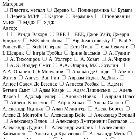
Материал:
Пластик, металл
Дерево
Поликерамика
Бумага
Дерево/ МДФ
Картон
Керамика
Шпонований
МДФ
МДФ
ХДФ
Автор:
Рэнди Элкорн
BEE
BEE, Джон Уайт, Джерри
Бриджес
BEEInternational
Big dream ministry
Paul A.
Pomerville
Serhii Chepara
Ёста Эман
Єва Лекомте
І. Щедрик
Інгрід Тробіш
Ірина Іваськів
А. Гудинг
А. Тихомиров
А. Уолтерс
А. Ховат
А. Чиркин
А. Э. Волдер-Смит
А.А. Опарин, М.С. Зозулин
А.А. Опарин, С,Б Молчанов
Аад ван де Санде
Абетка
Життя
Август Ван Рин
Авраам Ицхак Радбиль
Агнес і Салем Де Безенак
Агнесса Розбах
Адам и
Бетани Смит
Адам Кларк
Адам Лашинськи
Адель
Фабер
Адольф Геллер
Адольф Новак
Адриан Пласс
Айленн Кроссман
Айрін Ховат
Алёна Салова
Алєксандр Яциняк
Алан Медингер
Алекс Воргез
Алекс Д. Монтойя
Александр Вейс
Александр Вечный
Александр Вялов
Александр Дмитриевич Беспалов
Александр Дудник
Александр Жибрик
Александр
Занемонец
Александр Кравченко
Александр Мень