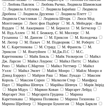
Любовь Павлюк
Любовь Рычко, Людмила Шамовская
Людмила Алтухова
Людмила Барабаш
Людмила
Дробина
Людмила Друзенко
Людмила Плетт
Людмила Счастливая
Людмила Шторк
Люси Мод
Монтгомери
Лютс фон Падберг
М. А. Мейндерс - Ван
Вурден
М. Аккерманн
М. Бернелл
М. Бетчелор
М. Вуд-Аллен
М. Г. Беаккер, С. М. Миллерс
М.
Гусынина
М. Даннэм
М. Ериксон
М. Колодочка
М. Лютер
М. Пазыч
М. Подворняк
М. Робертс
М. С. Каретникова
М. Страуд
М. Франель
М.
Эриксон
М. Янатуйнен
М.Дж.П.С
М.С.
Каретникова
Майк Бикль
Майк Уилкерсон
Майкл
Дж. Ларсон
Майкл Лоуренс
Майкл Питтс
Майкл
Ривз
Майкл С.Мартин
Майкл Уиттмер
Майкл
Уэллс
Майкл Эмлет
Майлс Монро
Майлс Монро и
Дэвид Бэрроуз
Майрон Раш
Макс Лукадо
Максим
Король
Максим Сорин
Малколм Стир
Манфред
Паул
Марійка Шевчук
Марійка Шевчук
Марія Звірід
Марія Мідух
Марвин Кован
Маргарет Лейрд
Маргарет Эпп
Маргарита Грудина
Марина
Каретникава
Марина Полякова
Марина Тихонова
Марина Шрейнер
Мариори Букингам
Марк Баркли