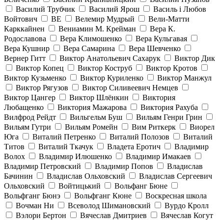
Василий Трубчик
Василий Ярош
Василь і Любов
Войтович
ВЕ
Велемир Мудрый
Вели-Матти
Карккайнен
Вениамин М. Крейман
Вера К.
Родославова
Вера Климошенко
Вера Кульгавая
Вера Кушнир
Вера Самарина
Вера Шевченко
Вернер Гитт
Виктор Анатольевич Сахарук
Виктор Дик
Виктор Копец
Виктор Коструб
Виктор Кротов
Виктор Кузьменко
Виктор Куриленко
Виктор Манжул
Виктор Рягузов
Виктор Силивеевич Немцев
Виктор Цангер
Виктор Шлёнкин
Виктория
Любащенко
Виктория Мажарова
Виктория Рахуба
Вилфрод Рейдт
Вильгельм Буш
Вильям Генри Грин
Вильям Гутри
Вильям Ромейн
Вим Риткерк
Виорел
Юга
Виталий Петренко
Виталий Полозов
Виталий
Титов
Виталий Ткачук
Владета Еротич
Владимир
Волох
Владимир Илюшенко
Владимир Имакаев
Владимир Петровский
Владимир Попов
Владислав
Бачинин
Владислав Ольховский
Владислав Сергеевич
Ольховский
Войтицький
Вольфанг Бюне
Вольфганг Бюнэ
Вольфганг Кюне
Воскресная школа
Вочман Ни
Всеволод Шимановский
Вурдо Кролл
Вэлори Бертон
Вячеслав Дмитриев
Вячеслав Когут