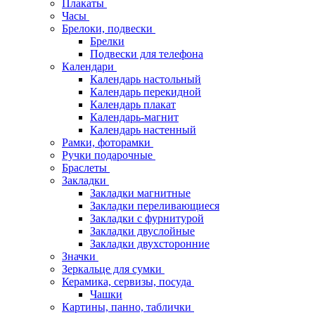
Плакаты
Часы
Брелоки, подвески
Брелки
Подвески для телефона
Календари
Календарь настольный
Календарь перекидной
Календарь плакат
Календарь-магнит
Календарь настенный
Рамки, фоторамки
Ручки подарочные
Браслеты
Закладки
Закладки магнитные
Закладки переливающиеся
Закладки с фурнитурой
Закладки двуслойные
Закладки двухсторонние
Значки
Зеркальце для сумки
Керамика, сервизы, посуда
Чашки
Картины, панно, таблички