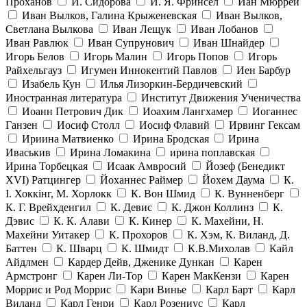
Проханов
И. Сидорова
И. Я. Фринсел
Иан Мюррей
Иван Вылков, Галина Крыженевская
Иван Вылков,
Светлана Вылкова
Иван Лещук
Иван Лобанов
Иван Равлюк
Иван Супрунович
Иван Шнайдер
Игорь Белов
Игорь Малин
Игорь Попов
Игорь
Райхельгауз
Игумен Иннокентий Павлов
Иен Барбур
Изабель Кун
Илья Лизоркин-Бердичевский
Иностранная литература
Институт Движения Ученичества
Иоанн Петрович Дик
Иоахим Лангхамер
Иоганнес
Ганзен
Иосиф Столл
Иосиф Флавий
Ирвинг Гексам
Ириина Матвиенко
Ирина Бродская
Ирина
Иваськив
Ирина Ломакина
ирина поплавская
Ирина Торбецкая
Исаак Амвросий
Йозеф (Бенедикт
ХVI) Ратцингер
Йоханнес Раймер
Йохем Даума
К.
І. Хоккінг, М. Хорлокк
К. Вон Шмид
К. Вунненберг
К. Г. Врейхденгил
К. Девис
К. Джон Коллинз
К.
Дэвис
К. К. Алави
К. Кинер
К. Махейни, Н.
Махейни Уитакер
К. Прохоров
К. Хэм, К. Виланд, Д.
Баттен
К. Шварц
К. Шмидт
К.В.Михолав
Кайл
Айдлмен
Кардер Дейв, Дженике Дункан
Карен
Армстронг
Карен Ли-Тор
Карен МакКензи
Карен
Моррис и Род Моррис
Кари Винье
Карл Барт
Карл
Виланд
Карл Генри
Карл Розениус
Карл