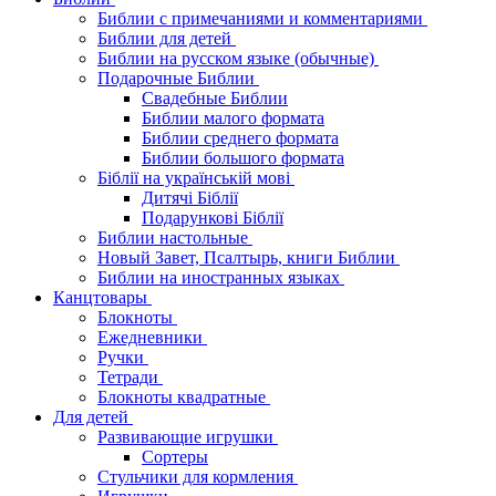
Библии с примечаниями и комментариями
Библии для детей
Библии на русском языке (обычные)
Подарочные Библии
Свадебные Библии
Библии малого формата
Библии среднего формата
Библии большого формата
Біблії на українській мові
Дитячі Біблії
Подарункові Біблії
Библии настольные
Новый Завет, Псалтырь, книги Библии
Библии на иностранных языках
Канцтовары
Блокноты
Ежедневники
Ручки
Тетради
Блокноты квадратные
Для детей
Развивающие игрушки
Сортеры
Стульчики для кормления