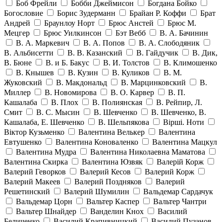
Боб Фрейли
Бобби Джеймисон
Богдана Бойко
Богословие
Борис Зудерманн
Брайан Р. Коффи
Брат
Андрей
Браунлоу Норт
Брюс Анстей
Брюс М.
Мецгер
Брюс Уилкинсон
Бэт Вебб
В. А. Бачинин
В. А. Маркевич
В. А. Попов
В. А. Слободяник
В. Альбисетти
В. В. Казанский
В. Гайдучик
В. Дик,
В. Бюне
В. и Б. Бакус
В. И. Толстов
В. Климошенко
В. Кнышев
В. Кузин
В. Куликов
В. М.
Жуковский
В. Макдональд
В. Марцинковский
В.
Миллер
В. Новомирова
В. О. Карвер
В. П.
Кашалаба
В. Плох
В. Полиянская
В. Рейпир, Л.
Смит
В. С. Мысин
В. Шевченко
В. Шевченко, В.
Кашалаба, Е. Шевченко
В. Шельпякова
Вiршi. Ноти
Віктор Кузьменко
Валентина Велькер
Валентина
Евтушенко
Валентина Коноваленко
Валентина Мацкул
Валентина Мудра
Валентина Николаевна Маматова
Валентина Скирка
Валентина Юзвяк
Валерій Корж
Валерий Геворков
Валерий Кесов
Валерий Корж
Валерий Макеев
Валерий Поздняков
Валерий
Решетинский
Валерий Шумилин
Вальдемар Сардачук
Вальдемар Цорн
Вальтер Каспер
Вальтер Чантри
Вальтер Шнайдер
Ванделин Кнох
Василий
Беличенко
Василий Крапивницкий
Василий Пузанов