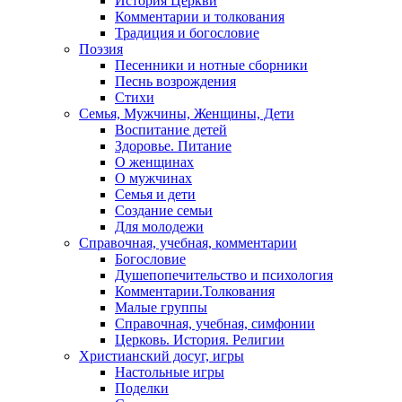
История Церкви
Комментарии и толкования
Традиция и богословие
Поэзия
Песенники и нотные сборники
Песнь возрождения
Стихи
Семья, Мужчины, Женщины, Дети
Воспитание детей
Здоровье. Питание
О женщинах
О мужчинах
Семья и дети
Создание семьи
Для молодежи
Справочная, учебная, комментарии
Богословие
Душепопечительство и психология
Комментарии.Толкования
Малые группы
Справочная, учебная, симфонии
Церковь. История. Религии
Христианский досуг, игры
Настольные игры
Поделки