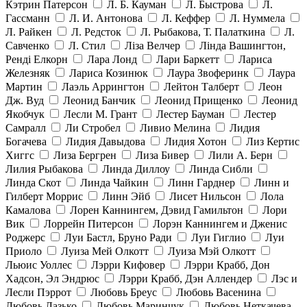
Кэтрин Патерсон
Л. Б. Кауман
Л. Быстрова
Л.
Гассманн
Л. И. Антонова
Л. Кеффер
Л. Нуммела
Л. Райкен
Л. Редсток
Л. Рыбакова, Т. Палаткина
Л.
Савченко
Л. Стил
Ліза Велчер
Лінда Вашингтон,
Ренді Елкорн
Лара Лонд
Лари Баркетт
Лариса
Железняк
Лариса Козинюк
Лаура Звоферинк
Лаура
Мартин
Лаэль Аррингтон
Лейтон Талберт
Леон
Дж. Вуд
Леонид Банчик
Леонид Прищенко
Леонид
Якобчук
Лесли М. Грант
Лестер Бауман
Лестер
Самралл
Ли Стробел
Ливио Мелина
Лидия
Богачева
Лидия Давыдова
Лидия Хотон
Лиз Кертис
Хиггс
Лиза Бергрен
Лиза Бивер
Лили А. Берн
Лилия Рыбакова
Линда Диллоу
Линда Сибли
Линда Скот
Линда Чайкин
Линн Гарднер
Линн и
Гилберт Моррис
Линн Эйб
Лисет Нильсон
Лола
Камалова
Лорен Каннингем, Дэвид Гамильтон
Лори
Вик
Лоррейн Питерсон
Лорэн Каннингем и Дженис
Роджерс
Луи Бастл, Бруно Ради
Луи Гиглио
Луи
Приоло
Луиза Мей Олкотт
Луиза Мэй Олкотт
Льюис Уоллес
Лэрри Кифовер
Лэрри Крабб, Дон
Хадсон, Эл Эндрюс
Лэрри Крабб, Дэн Аллендер
Лэс и
Лесли Пэррот
Любовь Бреус
Любовь Васенина
Любовь Лазько
Любовь Маринчук
Любовь Неткачева