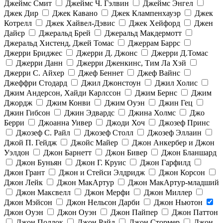
Джеймс Смит
Джеймс Ч. Гэлвин
Джеймс Энгел
Джек Дир
Джек Кавано
Джек Клампенхауэр
Джек
Котрелл
Джек Хайвел-Дэвис
Джек Хейфорд
Джен
Дайєр
Джеральд Брей
Джеральд Макдермотт
Джеральд Хистенд, Джей Томас
Джеррам Баррс
Джерри Бриджес
Джерри Д. Джонс
Джерри Д.Томас
Джерри Данн
Джерри Дженкинс, Тим Ла Хэй
Джерри С. Айхер
Джеф Беннет
Джеф Вайнс
Джеффри Стодард
Джил Джонстоун
Джил Холис
Джим Андерсон, Хайди Карлссон
Джим Бернс
Джим
Джордж
Джим Конви
Джим Оуэн
Джин Гец
Джин Гибсон
Джин Эдвардс
Джина Холмс
Джо
Берри
Джоанна Уивер
Джоди Хоч
Джозеф Принс
Джозеф С. Райл
Джозеф Столл
Джозеф Эллаин
Джой П. Гейдж
Джойс Майер
Джон Анкербер и Джон
Уэлдон
Джон Барнетт
Джон Бивер
Джон Бланшард
Джон Буньян
Джон Г. Круис
Джон Гарфилд
Джон Грант
Джон и Стейси Элдридж
Джон Корсон
Джон Лейк
Джон МакАртур
Джон МакАртур-младший
Джон Максвелл
Джон Мерфи
Джон Миллер
Джон Мэйсон
Джон Нельсон Дарби
Джон Ньютон
Джон Оуэн
Джон Оуэн
Джон Пайпер
Джон Паттон
Джон Поллок
Джон Райл
Джон Стормер
Джон