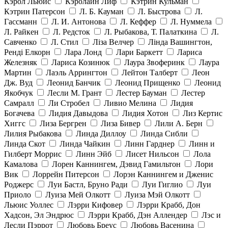
Кэрол Льюис
Кэролайн Лиф
Кэтрин Кульман
Кэтрин Патерсон
Л. Б. Кауман
Л. Быстрова
Л.
Гассманн
Л. И. Антонова
Л. Кеффер
Л. Нуммела
Л. Райкен
Л. Редсток
Л. Рыбакова, Т. Палаткина
Л.
Савченко
Л. Стил
Ліза Велчер
Лінда Вашингтон,
Ренді Елкорн
Лара Лонд
Лари Баркетт
Лариса
Железняк
Лариса Козинюк
Лаура Звоферинк
Лаура
Мартин
Лаэль Аррингтон
Лейтон Талберт
Леон
Дж. Вуд
Леонид Банчик
Леонид Прищенко
Леонид
Якобчук
Лесли М. Грант
Лестер Бауман
Лестер
Самралл
Ли Стробел
Ливио Мелина
Лидия
Богачева
Лидия Давыдова
Лидия Хотон
Лиз Кертис
Хиггс
Лиза Бергрен
Лиза Бивер
Лили А. Берн
Лилия Рыбакова
Линда Диллоу
Линда Сибли
Линда Скот
Линда Чайкин
Линн Гарднер
Линн и
Гилберт Моррис
Линн Эйб
Лисет Нильсон
Лола
Камалова
Лорен Каннингем, Дэвид Гамильтон
Лори
Вик
Лоррейн Питерсон
Лорэн Каннингем и Дженис
Роджерс
Луи Бастл, Бруно Ради
Луи Гиглио
Луи
Приоло
Луиза Мей Олкотт
Луиза Мэй Олкотт
Льюис Уоллес
Лэрри Кифовер
Лэрри Крабб, Дон
Хадсон, Эл Эндрюс
Лэрри Крабб, Дэн Аллендер
Лэс и
Лесли Пэррот
Любовь Бреус
Любовь Васенина