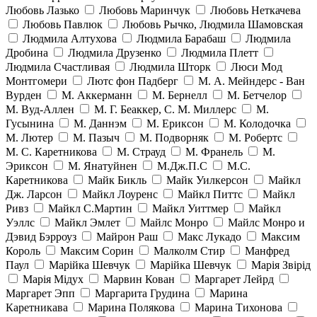
Любовь Лазько
Любовь Маринчук
Любовь Неткачева
Любовь Павлюк
Любовь Рычко, Людмила Шамовская
Людмила Алтухова
Людмила Барабаш
Людмила
Дробина
Людмила Друзенко
Людмила Плетт
Людмила Счастливая
Людмила Шторк
Люси Мод
Монтгомери
Лютс фон Падберг
М. А. Мейндерс - Ван
Вурден
М. Аккерманн
М. Бернелл
М. Бетчелор
М. Вуд-Аллен
М. Г. Беаккер, С. М. Миллерс
М.
Гусынина
М. Даннэм
М. Ериксон
М. Колодочка
М. Лютер
М. Пазыч
М. Подворняк
М. Робертс
М. С. Каретникова
М. Страуд
М. Франель
М.
Эриксон
М. Янатуйнен
М.Дж.П.С
М.С.
Каретникова
Майк Бикль
Майк Уилкерсон
Майкл
Дж. Ларсон
Майкл Лоуренс
Майкл Питтс
Майкл
Ривз
Майкл С.Мартин
Майкл Уиттмер
Майкл
Уэллс
Майкл Эмлет
Майлс Монро
Майлс Монро и
Дэвид Бэрроуз
Майрон Раш
Макс Лукадо
Максим
Король
Максим Сорин
Малколм Стир
Манфред
Паул
Марійка Шевчук
Марійка Шевчук
Марія Звірід
Марія Мідух
Марвин Кован
Маргарет Лейрд
Маргарет Эпп
Маргарита Грудина
Марина
Каретникава
Марина Полякова
Марина Тихонова