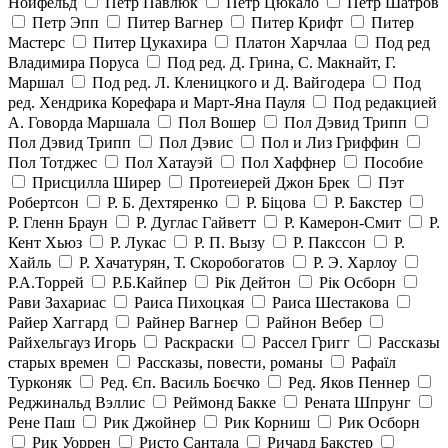
Нойфельд
Петр Павлюк
Петр Цюкало
Петр Шатров
Петр Эпп
Питер Вагнер
Питер Крифт
Питер
Мастерс
Питер Цукахира
Платон Харчлаа
Под ред
Владимира Поруса
Под ред. Д. Грина, С. Макнайт, Г.
Маршал
Под ред. Л. Кленицкого и Д. Вайгодера
Под
ред. Хендрика Корефара и Март-Яна Пауля
Под редакцией
А. Говорда Маршала
Пол Вошер
Пол Дэвид Трипп
Пол Дэвид Трипп
Пол Дэвис
Пол и Лиз Гриффин
Пол Тотджес
Пол Хатауэй
Пол Хаффнер
Пособие
Присцилла Ширер
Протеиерей Джон Брек
Пэт
Робертсон
Р. Б. Дехтяренко
Р. Біцова
Р. Бакстер
Р. Гленн Браун
Р. Дуглас Гайветт
Р. Камерон-Смит
Р.
Кент Хьюз
Р. Лукас
Р. П. Вызу
Р. Пакссон
Р.
Хайль
Р. Хачатурян, Т. Скоробогатов
Р. Э. Харлоу
Р.А.Торрей
Р.Б.Кайпер
Рік Дейтон
Рік Осборн
Рави Захариас
Раиса Пихоцкая
Раиса Шестакова
Райер Хаггард
Райнер Вагнер
Райнон Вебер
Райхельгауз Игорь
Раскраски
Рассел Григг
Рассказы
старых времен
Рассказы, повести, романы
Рафаїл
Турконяк
Ред. Єп. Василь Боєчко
Ред. Яков Пеннер
Реджинальд Вэллис
Реймонд Бакке
Рената Шпрунг
Рене Паш
Рик Джойнер
Рик Корниш
Рик Осборн
Рик Уоррен
Ристо Сантала
Ричард Бакстер