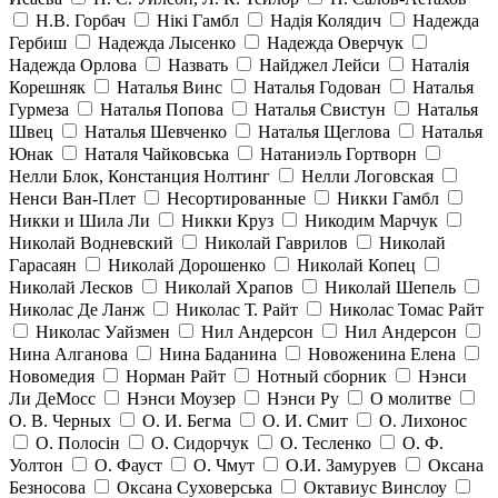
Н.В. Горбач
Нікі Гамбл
Надія Колядич
Надежда
Гербиш
Надежда Лысенко
Надежда Оверчук
Надежда Орлова
Назвать
Найджел Лейси
Наталія
Корешняк
Наталья Винс
Наталья Годован
Наталья
Гурмеза
Наталья Попова
Наталья Свистун
Наталья
Швец
Наталья Шевченко
Наталья Щеглова
Наталья
Юнак
Наталя Чайковська
Натаниэль Гортворн
Нелли Блок, Констанция Нолтинг
Нелли Логовская
Ненси Ван-Плет
Несортированные
Никки Гамбл
Никки и Шила Ли
Никки Круз
Никодим Марчук
Николай Водневский
Николай Гаврилов
Николай
Гарасаян
Николай Дорошенко
Николай Копец
Николай Лесков
Николай Храпов
Николай Шепель
Николас Де Ланж
Николас Т. Райт
Николас Томас Райт
Николас Уайзмен
Нил Андерсон
Нил Андерсон
Нина Алганова
Нина Баданина
Новоженина Елена
Новомедия
Норман Райт
Нотный сборник
Нэнси
Ли ДеМосс
Нэнси Моузер
Нэнси Ру
О молитве
О. В. Черных
О. И. Бегма
О. И. Смит
О. Лихонос
О. Полосін
О. Сидорчук
О. Тесленко
О. Ф.
Уолтон
О. Фауст
О. Чмут
О.И. Замуруев
Оксана
Безносова
Оксана Суховерська
Октавиус Винслоу