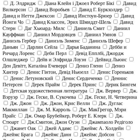
Д. Элдридж
Діана Клейн і Джоел Роберт Бікі
Давид
Вилкерсон
Давид Воробьев
Давид Г. Буркхолдер
Давид и Нетти Джексон
Давид Инстоун-Брюер
Давид
Йонги Чо
Давид Классен, Эрих Шмиддт-Шель
Давид
Стерн
Даг Хьюард- Милс
Даниель Смит
Даниил
Кауффман
Даниил Мордовцев
Даниил Умнов
Даниэль Гербер
Даниэль Зименс
Даниэль Шефер
Даньян
Дарлин Сейла
Дарья Баданина
Дебби и
Ричард Лоренс
Деби Перл
Девід Епплбі, Джордж
Олшледжер
Дейв и Элфрида Лоуэн
Дейвид Льюис
Ден Девітт, Каталіна Ечеверрі
Дениз Гленн
Дениз
Хантер
Денис Гінтон, Девід Ньюелл
Денис Гореньков
Денис Летуновский
Денис Сердиченко
Деннис
Петерсен
Дерек Прайм
Дерек Принс
Дерик Бингем
Детская художественная литература
Дж. Вервер
Дж.
Вэруэр
Дж. Геске, В. Сукочева
Дж. Геске, Н. Четверина
Дж. Джон
Дж. Джон, Крис Велли
Дж. Дуглас
Макмиллан
Дж. М. Карроль
Дж. МакГрегор, Мэри
Прайс
Дж. Омар Брубейкер, Роберт Е. Клерк
Дж.
Стюарт
Дж.Смитон, Джон Оуэн
Джампаоло Редіголо
Джанет Оак
Джей Адамс
Джеймс А. Холдейн
Джеймс Брага
Джеймс Данн
Джеймс Добсон