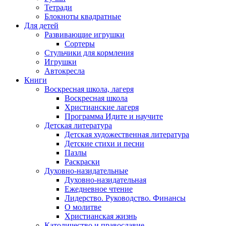
Тетради
Блокноты квадратные
Для детей
Развивающие игрушки
Сортеры
Стульчики для кормления
Игрушки
Автокресла
Книги
Воскресная школа, лагеря
Воскресная школа
Христианские лагеря
Программа Идите и научите
Детская литература
Детская художественная литература
Детские стихи и песни
Пазлы
Раскраски
Духовно-назидательные
Духовно-назидательная
Ежедневное чтение
Лидерство. Руководство. Финансы
О молитве
Христианская жизнь
Католичество и православие