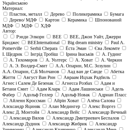
Українською
Материал:
Пластик, металл
Дерево
Поликерамика
Бумага
Дерево/ МДФ
Картон
Керамика
Шпонований
МДФ
МДФ
ХДФ
Автор:
Рэнди Элкорн
BEE
BEE, Джон Уайт, Джерри
Бриджес
BEEInternational
Big dream ministry
Paul A.
Pomerville
Serhii Chepara
Ёста Эман
Єва Лекомте
І. Щедрик
Інгрід Тробіш
Ірина Іваськів
А. Гудинг
А. Тихомиров
А. Уолтерс
А. Ховат
А. Чиркин
А. Э. Волдер-Смит
А.А. Опарин, М.С. Зозулин
А.А. Опарин, С,Б Молчанов
Аад ван де Санде
Абетка
Життя
Август Ван Рин
Авраам Ицхак Радбиль
Агнес і Салем Де Безенак
Агнесса Розбах
Адам и
Бетани Смит
Адам Кларк
Адам Лашинськи
Адель
Фабер
Адольф Геллер
Адольф Новак
Адриан Пласс
Айленн Кроссман
Айрін Ховат
Алёна Салова
Алєксандр Яциняк
Алан Медингер
Алекс Воргез
Алекс Д. Монтойя
Александр Вейс
Александр Вечный
Александр Вялов
Александр Дмитриевич Беспалов
Александр Дудник
Александр Жибрик
Александр
Занемонец
Александр Кравченко
Александр Мень