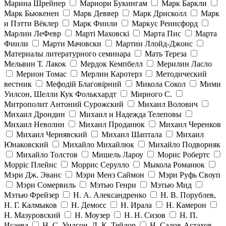
Марина Шрейнер
Мариори Букингам
Марк Баркли
Марк Бьюкенен
Марк Деввер
Марк Дрисколл
Марк
и Пэтти Вёклер
Марк Финли
Маркус Реинсфорд
Марлин ЛеФевр
Марті Маховскі
Марта Пис
Марта
Финли
Марти Мачовски
Мартин Ллойд-Джонс
Материалы литературного семинара
Мать Тереза
Мельвин Т. Лакок
Мердок Кемпбелл
Мерилин Ласло
Мерион Томас
Мерлин Каротерз
Методический
вестник
Мефодій Благовірний
Микола Сокол
Мими
Уилсон, Шелли Кук Фолькхардт
Мирного С.
Митрополит Антоний Сурожский
Михаил Волович
Михаил Дрондин
Михаил и Надежда Телеповы
Михаил Неволин
Михаил Проданюк
Михаил Черенков
Михаил Чернявский
Михаил Шаптала
Михаил
Юнаковский
Михайло Михайлюк
Михайло Подворняк
Михайло Толстов
Мишель Лароу
Морис Робертс
Морріс Плейнс
Моррис Серулло
Мыкола Романюк
Мэри Дж. Эванс
Мэри Менз Саймон
Мэри Руфь Своуп
Мэри Сомервиль
Мэтью Генри
Мэтью Мид
Мэтью Фрейзер
Н. А. Александренко
Н. В. Порублев,
Н. Г. Калмыков
Н. Демосс
Н. Ирала
Н. Камерон
Н. Мазуровский
Н. Моузер
Н. Н. Сизов
Н. П.
Исаева
Н. С. Уилсон, Л. К. Тейлор
Н. Салов-Астахов