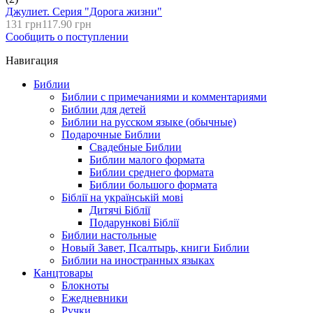
Джулиет. Серия "Дорога жизни"
131 грн
117.90 грн
Сообщить о поступлении
Навигация
Библии
Библии с примечаниями и комментариями
Библии для детей
Библии на русском языке (обычные)
Подарочные Библии
Свадебные Библии
Библии малого формата
Библии среднего формата
Библии большого формата
Біблії на українській мові
Дитячі Біблії
Подарункові Біблії
Библии настольные
Новый Завет, Псалтырь, книги Библии
Библии на иностранных языках
Канцтовары
Блокноты
Ежедневники
Ручки