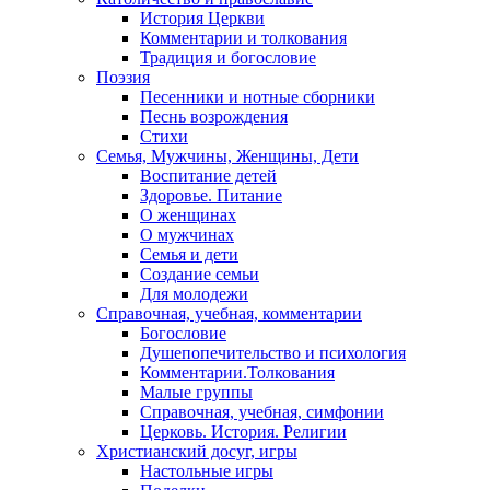
История Церкви
Комментарии и толкования
Традиция и богословие
Поэзия
Песенники и нотные сборники
Песнь возрождения
Стихи
Семья, Мужчины, Женщины, Дети
Воспитание детей
Здоровье. Питание
О женщинах
О мужчинах
Семья и дети
Создание семьи
Для молодежи
Справочная, учебная, комментарии
Богословие
Душепопечительство и психология
Комментарии.Толкования
Малые группы
Справочная, учебная, симфонии
Церковь. История. Религии
Христианский досуг, игры
Настольные игры