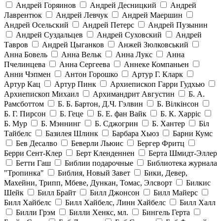
Андрей Горяинов
Андрей Десницкий
Андрей
Лаврентюк
Андрей Левчук
Андрей Маершин
Андрей Осельский
Андрей Петерс
Андрей Пузынин
Андрей Суздальцев
Андрей Суховский
Андрей
Тавров
Андрей Цыганков
Анжей Зюлковський
Анна Бовель
Анна Вельк
Анна Лукс
Анна
Пчелинцева
Анна Сергеева
Аннеке Компаньен
Анни Чэпмен
Антон Горошко
Артур Г. Кларк
Артур Кац
Артур Пинк
Архиепископ Гарри Гудхью
Архиепископ Михаил
Архимандрит Августин
Б. А.
Рамсботтом
Б. Б. Бартон, Д.Ч. Гэлвин
Б. Вілкінсон
Б. Г. Пирсон
Б. Геце
Б. Е. фан Вайк
Б. К. Харріс
Б. Мур
Б. Мэннинг
Б. Сджогрин
Б. Хантер
Біл
Тайбелс
Базилея Шлинк
Барбара Хьюз
Барни Кумс
Бев Десалво
Беверли Льюис
Бергер Фритц
Берри Сент-Клер
Берт Кленденнен
Берта Шмидт-Эллер
Бетти Гаш
Библии подарочные
Библиотека журнала
"Тропинка"
Библия, Новый Завет
Бики, Девер,
Махейни, Трипп, Мбеве, Дункан, Томас, Элсворт
Билкис
Шейк
Билл Брайт
Билл Джонсон
Билл Майерс
Билл Хайбелс
Билл Хайбелс, Линн Хайбелс
Билл Халл
Билли Грэм
Билли Хенкс, мл.
Бингель Герта