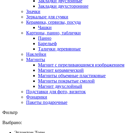
Закладки двуслойные
Закладки двухсторонние
Значки
Зеркальце для сумки
Керамика, сервизы, посуда
Чашки
Картины, панно, таблички
Панно
Барельеф
Талички деревянные
Наклейки
Магниты
Магнит с переливающимся изображением
Магнит керамический
Магниты объемные пластиковые
Магниты покрытые смолой
Магнит двухслойный
Подставки для фото, визиток
Фонарики
Пакеты подарочные
Фильтр
Выбрано:
Эглантон Торн