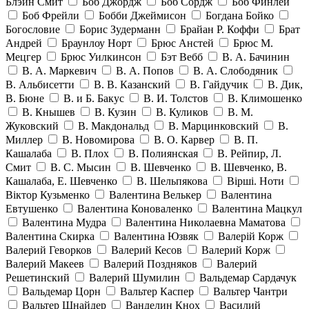
Блэйн Смит
Боб Джордж
Боб Сордж
Боб Финлей
Боб Фрейли
Бобби Джеймисон
Богдана Бойко
Богословие
Борис Зудерманн
Брайан Р. Коффи
Брат
Андрей
Браунлоу Норт
Брюс Анстей
Брюс М.
Мецгер
Брюс Уилкинсон
Бэт Вебб
В. А. Бачинин
В. А. Маркевич
В. А. Попов
В. А. Слободяник
В. Альбисетти
В. В. Казанский
В. Гайдучик
В. Дик,
В. Бюне
В. и Б. Бакус
В. И. Толстов
В. Климошенко
В. Кнышев
В. Кузин
В. Куликов
В. М.
Жуковский
В. Макдональд
В. Марцинковский
В.
Миллер
В. Новомирова
В. О. Карвер
В. П.
Кашалаба
В. Плох
В. Полиянская
В. Рейпир, Л.
Смит
В. С. Мысин
В. Шевченко
В. Шевченко, В.
Кашалаба, Е. Шевченко
В. Шельпякова
Вiршi. Ноти
Віктор Кузьменко
Валентина Велькер
Валентина
Евтушенко
Валентина Коноваленко
Валентина Мацкул
Валентина Мудра
Валентина Николаевна Маматова
Валентина Скирка
Валентина Юзвяк
Валерій Корж
Валерий Геворков
Валерий Кесов
Валерий Корж
Валерий Макеев
Валерий Поздняков
Валерий
Решетинский
Валерий Шумилин
Вальдемар Сардачук
Вальдемар Цорн
Вальтер Каспер
Вальтер Чантри
Вальтер Шнайдер
Ванделин Кнох
Василий