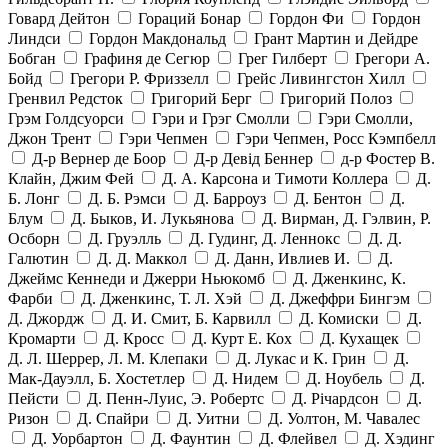
Говард Дейтон
Гораций Бонар
Гордон Фи
Гордон
Линдси
Гордон Макдональд
Грант Мартин и Дейдре
Бобган
Графиня де Сегюр
Грег Гилберт
Грегори А.
Бойд
Грегори Р. Фриззелл
Грейс Ливингстон Хилл
Гренвил Редсток
Григорий Берг
Григорий Полоз
Грэм Голдсуорси
Гэри и Грэг Смолли
Гэри Смолли,
Джон Трент
Гэри Чепмен
Гэри Чепмен, Росс Кэмпбелл
Д-р Вернер де Боор
Д-р Девід Беннер
д-р Фостер В.
Клайн, Джим Фей
Д. А. Карсона и Тимоти Коллера
Д.
Б. Лонг
Д. Б. Рэмси
Д. Барроуз
Д. Бентон
Д.
Блум
Д. Быков, И. Лукьянова
Д. Вирман, Д. Гэлвин, Р.
Осборн
Д. Груэлль
Д. Гудинг, Д. Леннокс
Д. Д.
Галютин
Д. Д. Маккол
Д. Данн, Ивлиев И.
Д.
Джеймс Кеннеди и Джерри Ньюкомб
Д. Дженкинс, К.
Фарби
Д. Дженкинс, Т. Л. Хэй
Д. Джеффри Бингэм
Д. Джордж
Д. И. Смит, Б. Карвилл
Д. Комиски
Д.
Кромарти
Д. Кросс
Д. Курт Е. Кох
Д. Кухащек
Д. Л. Шеррер, Л. М. Клепаки
Д. Лукас и К. Грин
Д.
Мак-Дауэлл, Б. Хостетлер
Д. Нидем
Д. Ноубель
Д.
Пейсти
Д. Пенн-Луис, Э. Робертс
Д. Річардсон
Д.
Ризон
Д. Спайри
Д. Уитни
Д. Уолтон, М. Чавалес
Д. Уорбартон
Д. Фаунтин
Д. Флейвел
Д. Хэдинг