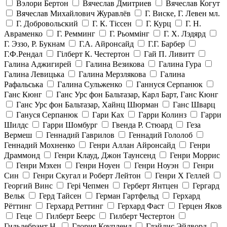
Вэлори Бертон
Вячеслав Дмитриев
Вячеслав Когут
Вячеслав Михайлович Журавлёв
Г. Виске, Г. Левен мл.
Г. Добровольский
Г. К. Тiссен
Г. Курц
Г. Н.
Авраменко
Г. Ремминг
Г. Рьоммінг
Г. Х. Лэдярд
Г. Эззо, Р. Букнам
Г.А. Айронсайд
Г.Г. Барбер
Г.Ф.Рендал
Гілберт К. Честертон
Гай П. Ливитт
Галина Аджигирей
Галина Везикова
Галина Гура
Галина Левицька
Галина Мерзлякова
Галина
Рафальська
Галина Сульженко
Ганнуся Серпанюк
Ганс Кюнг
Ганс Урс фон Бальтазар, Карл Барт, Ганс Кюнг
Ганс Урс фон Бальтазар, Хайнц Шюрман
Ганс Шварц
Гануся Серпанюк
Гари Ках
Гарри Колинз
Гарри
Шилдс
Гарри Шомбург
Гвенда Р. Стюард
Геза
Вермеш
Геннадий Гаврилов
Геннадий Гололоб
Геннадий Мохненко
Генри Аллан Айронсайд
Генри
Драммонд
Генри Клауд, Джон Таунсенд
Генри Моррис
Генри Мэхен
Генри Ноуен
Генри Ноуэн
Генри
Син
Генри Скугал и Роберт Лейтон
Генри Х Геллей
Георгий Винс
Гері Чепмен
Герберт Янтцен
Гергард
Вельк
Герд Тайсен
Герман Гартфельд
Герхард
Рёттинг
Герхард Реттинг
Герхард Фаст
Герцен Яков
Геце
Гилберт Беерс
Гилберт Честертон
Гильдебрант Н.
Глория Коупленд
Глэйдис Эйлворд