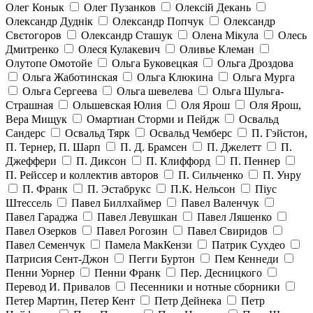
Олег Конык
Олег Пузанков
Олексій Декань
Олександр Дуднік
Олександр Попчук
Олександр
Свєтогоров
Олександр Сташук
Олена Мікула
Олесь
Дмитренко
Олеся Кулакевич
Оливье Клеман
Олутопе Омотойе
Ольга Буковецкая
Ольга Дроздова
Ольга Жаботинская
Ольга Клюкина
Ольга Мурга
Ольга Сергеева
Ольга шевелева
Ольга Шульга-
Страшная
Ольшевская Юлия
Оля Ярош
Оля Ярош,
Вера Мищук
Омартиан Сторми и Пейдж
Освальд
Сандерс
Освальд Тярк
Освальд Чемберс
П. Гэйстон,
П. Тернер, П. Шарп
П. Д. Брамсен
П. Джелетт
П.
Джеффери
П. Диксон
П. Клиффорд
П. Пеннер
П. Рейссер и коллектив авторов
П. Сильченко
П. Унру
П. Франк
П. Эстабрукс
П.К. Нельсон
Піус
Штессель
Павел Биллхаймер
Павел Валенчук
Павел Гараджа
Павел Левушкан
Павел Ляшенко
Павел Озерков
Павел Рогозин
Павел Свиридов
Павел Семенчук
Памела МакКензи
Патрик Сухдео
Патрисия Сент-Джон
Пегги Буртон
Пем Кеннеди
Пенни Уорнер
Пенни Франк
Пер. Десницкого
Перевод И. Привалов
Песенники и нотные сборники
Петер Мартин, Петер Кент
Петр Дейнека
Петр