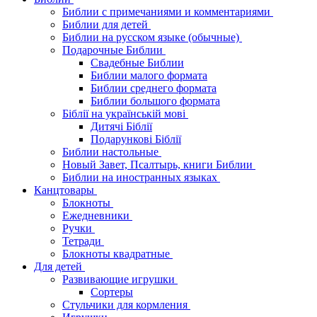
Библии с примечаниями и комментариями
Библии для детей
Библии на русском языке (обычные)
Подарочные Библии
Свадебные Библии
Библии малого формата
Библии среднего формата
Библии большого формата
Біблії на українській мові
Дитячі Біблії
Подарункові Біблії
Библии настольные
Новый Завет, Псалтырь, книги Библии
Библии на иностранных языках
Канцтовары
Блокноты
Ежедневники
Ручки
Тетради
Блокноты квадратные
Для детей
Развивающие игрушки
Сортеры
Стульчики для кормления