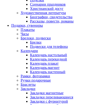
Поделки
Сценарии праздников
Христианский досуг
Художественная литература
Биографии, свидетельства
Рассказы, повести, романы
Подарки, сувениры
Плакаты
Часы
Брелоки, подвески
Брелки
Подвески для телефона
Календари
Календарь настольный
Календарь перекидной
Календарь плакат
Календарь-магнит
Календарь настенный
Рамки, фоторамки
Ручки подарочные
Браслеты
Закладки
Закладки магнитные
Закладки переливающиеся
Закладки с фурнитурой