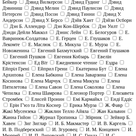
Бейкер
Дэвид Вилкерсон
Дэвид Гудинг
Дэвид
Дэвиниш
Дэвид Мелин
Дэвид Паулисон
Дэвид
Петерсен
Дэвид Посон
Дэвид Тинни
Дэвид У.
Андерсон
Дэвид У. Берсо
Дэйв Хант
Дэйзи Осборн
Дэн Б. Алленднр
Дэн Кон-Шербок
Дэн Уилт
Дэнди Дейли Маккол
Дэнис Лейн
Е. Белогуров
Е.
Вавринюк-Солдатова
Е. Герцен
Е. Глушаков
Е.
Лекомте
Е. Маслюк
Е. Микула
Е. Мурза
Е.
Новоженина
Евгений Бахмутский
Евгений Глушаков
Евгений Пушков
Евгения Кобзарь
Евелін
Крістенсон
Ед Віт
Ежедневное чтение
Ездра
Ейпріл Грені
Ейприл Грени
Екатерина Бут
Елена
Архипова
Елена Бабкина
Елена Заварзина
Елена
Косинова
Елена Марчук
Елена Микула
Елена
Пятилетова
Елена Савон
Елена Соколова
Елена
Чепилка
Елена Шамрова
Елеонор Портер
Елизавета
Стромбек
Елисей Пронин
Емі Кармайкл
Ендi Еддiс
Ерін Г'юз та Літа Коснер
Ерика Мурза
Ж. Фавр
Жакі Мусензека
Жаклин Телло Айяла
Жан Кальвин
Жанна Гийон
Журнал Тропинка
Збірник
Зейвир Б.
Хавен
Зиг Зиглар
И. Б. Макмастер
И. В. Каргель
И. В. Подберезский
И. Згуровец
И. М. Концевич
И.
Мюррей
И. П. Липовский
И. С. Гнида
И. С.