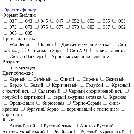
сбросить фильтр
Формат Библии:
037
043
045
047
052
053
055
063
072
073
075
077
078
083
087
062
065
085
Производитель:
Wonderkids
Барви
Движение ученичества
Світ
на Сході
Світанкова Зоря
СвітАРТ
Светлая звезда
Свитло Пикчерз
Христианское просвещение
Возраст:
от 6 месяцев
Цвет обложки:
Чёрный
Зелёный
Синий
Сирень
Бежевый
Бордо
Белый
Коричневый
Голубой
Красный
с желтой вст.
Салатовый
Черный с коричневой вст.
голубой с картинкой
серый ажурная вставка
Красная
Оранжевый
бирюзовая
Чорно-Серый
сине-
красная
бургунді/ бордо
коричневый с тиснением
Сіро-синя
Язык:
Английский
Русский язык
Англо - Русский
Англо - Український
Російскої
Русский, украинский