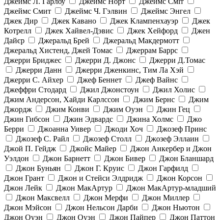
Джеймс Л. Гарлоу
Джеймс Норт
Джеймс Сміт
Джеймс Смит
Джеймс Ч. Гэлвин
Джеймс Энгел
Джек Дир
Джек Кавано
Джек Клампенхауэр
Джек
Котрелл
Джек Хайвел-Дэвис
Джек Хейфорд
Джен
Дайєр
Джеральд Брей
Джеральд Макдермотт
Джеральд Хистенд, Джей Томас
Джеррам Баррс
Джерри Бриджес
Джерри Д. Джонс
Джерри Д.Томас
Джерри Данн
Джерри Дженкинс, Тим Ла Хэй
Джерри С. Айхер
Джеф Беннет
Джеф Вайнс
Джеффри Стодард
Джил Джонстоун
Джил Холис
Джим Андерсон, Хайди Карлссон
Джим Бернс
Джим
Джордж
Джим Конви
Джим Оуэн
Джин Гец
Джин Гибсон
Джин Эдвардс
Джина Холмс
Джо
Берри
Джоанна Уивер
Джоди Хоч
Джозеф Принс
Джозеф С. Райл
Джозеф Столл
Джозеф Эллаин
Джой П. Гейдж
Джойс Майер
Джон Анкербер и Джон
Уэлдон
Джон Барнетт
Джон Бивер
Джон Бланшард
Джон Буньян
Джон Г. Круис
Джон Гарфилд
Джон Грант
Джон и Стейси Элдридж
Джон Корсон
Джон Лейк
Джон МакАртур
Джон МакАртур-младший
Джон Максвелл
Джон Мерфи
Джон Миллер
Джон Мэйсон
Джон Нельсон Дарби
Джон Ньютон
Джон Оуэн
Джон Оуэн
Джон Пайпер
Джон Паттон