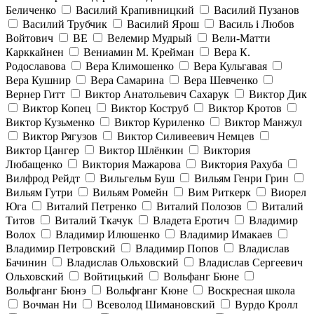
Беличенко
Василий Крапивницкий
Василий Пузанов
Василий Трубчик
Василий Ярош
Василь і Любов
Войтович
ВЕ
Велемир Мудрый
Вели-Матти
Карккайнен
Вениамин М. Крейман
Вера К.
Родославова
Вера Климошенко
Вера Кульгавая
Вера Кушнир
Вера Самарина
Вера Шевченко
Вернер Гитт
Виктор Анатольевич Сахарук
Виктор Дик
Виктор Копец
Виктор Коструб
Виктор Кротов
Виктор Кузьменко
Виктор Куриленко
Виктор Манжул
Виктор Рягузов
Виктор Силивеевич Немцев
Виктор Цангер
Виктор Шлёнкин
Виктория
Любащенко
Виктория Мажарова
Виктория Рахуба
Вилфрод Рейдт
Вильгельм Буш
Вильям Генри Грин
Вильям Гутри
Вильям Ромейн
Вим Риткерк
Виорел
Юга
Виталий Петренко
Виталий Полозов
Виталий
Титов
Виталий Ткачук
Владета Еротич
Владимир
Волох
Владимир Илюшенко
Владимир Имакаев
Владимир Петровский
Владимир Попов
Владислав
Бачинин
Владислав Ольховский
Владислав Сергеевич
Ольховский
Войтицький
Вольфанг Бюне
Вольфганг Бюнэ
Вольфганг Кюне
Воскресная школа
Вочман Ни
Всеволод Шимановский
Вурдо Кролл