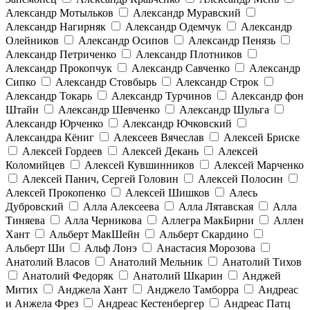
Александр Мотыльков
Александр Муравский
Александр Нагирняк
Александр Одемчук
Александр
Олейников
Александр Осипов
Александр Пенязь
Александр Петриченко
Александр Плотников
Александр Прокопчук
Александр Савченко
Александр
Сипко
Александр Стовбырь
Александр Строк
Александр Токарь
Александр Турчинов
Александр фон
Штайн
Александр Шевченко
Александр Шульга
Александр Юрченко
Александр Ючковский
Александра Кёниг
Алексеев Вячеслав
Алексей Бриске
Алексей Гордеев
Алексей Декань
Алексей
Коломийцев
Алексей Кувшинников
Алексей Марченко
Алексей Панич, Сергей Головин
Алексей Полосин
Алексей Прокопенко
Алексей Шишков
Алесь
Дубровский
Алла Алексеева
Алла Лятавская
Алла
Тиняева
Алла Черникова
Аллегра МакБирни
Аллен
Хант
Альберт МакШейн
Альберт Скардино
Альберт Ши
Альф Лонэ
Анастасия Морозова
Анатолий Власов
Анатолий Мельник
Анатолий Тихов
Анатолий Федоряк
Анатолий Шкарин
Анджей
Митих
Анджела Хант
Анджело Тамборра
Андреас
и Анжела Фрез
Андреас Кестенбергер
Андреас Патц