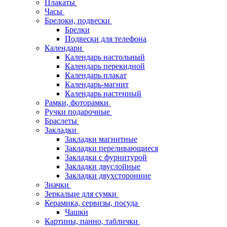
Плакаты
Часы
Брелоки, подвески
Брелки
Подвески для телефона
Календари
Календарь настольный
Календарь перекидной
Календарь плакат
Календарь-магнит
Календарь настенный
Рамки, фоторамки
Ручки подарочные
Браслеты
Закладки
Закладки магнитные
Закладки переливающиеся
Закладки с фурнитурой
Закладки двуслойные
Закладки двухсторонние
Значки
Зеркальце для сумки
Керамика, сервизы, посуда
Чашки
Картины, панно, таблички