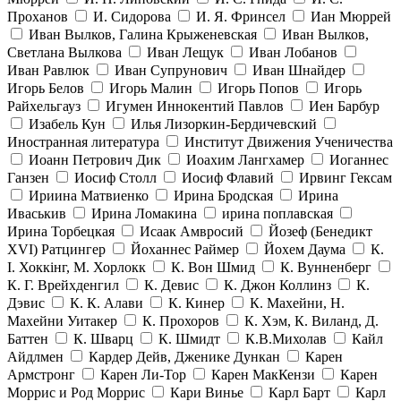
Проханов
И. Сидорова
И. Я. Фринсел
Иан Мюррей
Иван Вылков, Галина Крыженевская
Иван Вылков,
Светлана Вылкова
Иван Лещук
Иван Лобанов
Иван Равлюк
Иван Супрунович
Иван Шнайдер
Игорь Белов
Игорь Малин
Игорь Попов
Игорь
Райхельгауз
Игумен Иннокентий Павлов
Иен Барбур
Изабель Кун
Илья Лизоркин-Бердичевский
Иностранная литература
Институт Движения Ученичества
Иоанн Петрович Дик
Иоахим Лангхамер
Иоганнес
Ганзен
Иосиф Столл
Иосиф Флавий
Ирвинг Гексам
Ириина Матвиенко
Ирина Бродская
Ирина
Иваськив
Ирина Ломакина
ирина поплавская
Ирина Торбецкая
Исаак Амвросий
Йозеф (Бенедикт
ХVI) Ратцингер
Йоханнес Раймер
Йохем Даума
К.
І. Хоккінг, М. Хорлокк
К. Вон Шмид
К. Вунненберг
К. Г. Врейхденгил
К. Девис
К. Джон Коллинз
К.
Дэвис
К. К. Алави
К. Кинер
К. Махейни, Н.
Махейни Уитакер
К. Прохоров
К. Хэм, К. Виланд, Д.
Баттен
К. Шварц
К. Шмидт
К.В.Михолав
Кайл
Айдлмен
Кардер Дейв, Дженике Дункан
Карен
Армстронг
Карен Ли-Тор
Карен МакКензи
Карен
Моррис и Род Моррис
Кари Винье
Карл Барт
Карл