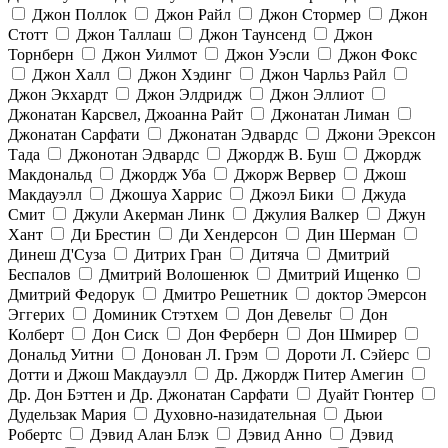
Джон Поллок
Джон Райл
Джон Стормер
Джон
Стотт
Джон Таллаш
Джон Таунсенд
Джон
Торнберн
Джон Уилмот
Джон Уэсли
Джон Фокс
Джон Халл
Джон Хэдинг
Джон Чарльз Райл
Джон Экхардт
Джон Элдридж
Джон Эллиот
Джонатан Карсвел, Джоанна Райт
Джонатан Лиман
Джонатан Сарфати
Джонатан Эдвардс
Джони Эрексон
Тада
Джонотан Эдвардс
Джордж В. Буш
Джордж
Макдональд
Джордж Уба
Джорж Вервер
Джош
Макдауэлл
Джошуа Харрис
Джоэл Бики
Джуда
Смит
Джули Акерман Линк
Джулия Валкер
Джун
Хант
Ди Брестин
Ди Хендерсон
Дин Шерман
Динеш Д'Суза
Дитрих Гран
Дитяча
Дмитрий
Беспалов
Дмитрий Волошенюк
Дмитрий Ищенко
Дмитрий Федорук
Дмитро Решетник
доктор Эмерсон
Эггерих
Доминик Стэтхем
Дон Девельт
Дон
Колберт
Дон Сиск
Дон Ферберн
Дон Шмирер
Дональд Уитни
Донован Л. Грэм
Дороти Л. Сэйерс
Дотти и Джош Макдауэлл
Др. Джордж Питер Амегин
Др. Дон Бэттен и Др. Джонатан Сарфати
Дуайт Гюнтер
Дудельзак Мария
Духовно-назидательная
Дьюи
Робертс
Дэвид Алан Блэк
Дэвид Анно
Дэвид