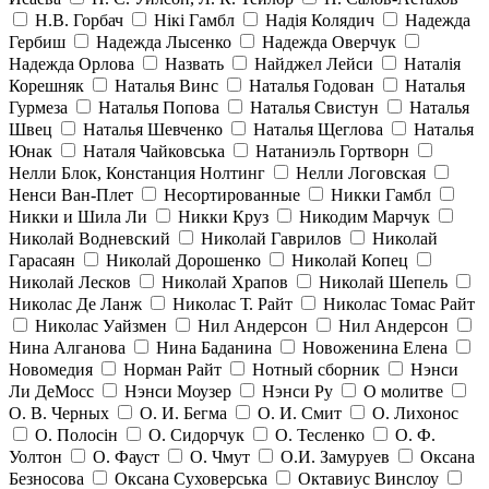
Н.В. Горбач
Нікі Гамбл
Надія Колядич
Надежда
Гербиш
Надежда Лысенко
Надежда Оверчук
Надежда Орлова
Назвать
Найджел Лейси
Наталія
Корешняк
Наталья Винс
Наталья Годован
Наталья
Гурмеза
Наталья Попова
Наталья Свистун
Наталья
Швец
Наталья Шевченко
Наталья Щеглова
Наталья
Юнак
Наталя Чайковська
Натаниэль Гортворн
Нелли Блок, Констанция Нолтинг
Нелли Логовская
Ненси Ван-Плет
Несортированные
Никки Гамбл
Никки и Шила Ли
Никки Круз
Никодим Марчук
Николай Водневский
Николай Гаврилов
Николай
Гарасаян
Николай Дорошенко
Николай Копец
Николай Лесков
Николай Храпов
Николай Шепель
Николас Де Ланж
Николас Т. Райт
Николас Томас Райт
Николас Уайзмен
Нил Андерсон
Нил Андерсон
Нина Алганова
Нина Баданина
Новоженина Елена
Новомедия
Норман Райт
Нотный сборник
Нэнси
Ли ДеМосс
Нэнси Моузер
Нэнси Ру
О молитве
О. В. Черных
О. И. Бегма
О. И. Смит
О. Лихонос
О. Полосін
О. Сидорчук
О. Тесленко
О. Ф.
Уолтон
О. Фауст
О. Чмут
О.И. Замуруев
Оксана
Безносова
Оксана Суховерська
Октавиус Винслоу