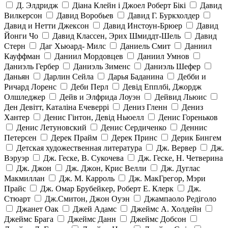
Д. Элдридж
Діана Клейн і Джоел Роберт Бікі
Давид
Вилкерсон
Давид Воробьев
Давид Г. Буркхолдер
Давид и Нетти Джексон
Давид Инстоун-Брюер
Давид
Йонги Чо
Давид Классен, Эрих Шмиддт-Шель
Давид
Стерн
Даг Хьюард- Милс
Даниель Смит
Даниил
Кауффман
Даниил Мордовцев
Даниил Умнов
Даниэль Гербер
Даниэль Зименс
Даниэль Шефер
Даньян
Дарлин Сейла
Дарья Баданина
Дебби и
Ричард Лоренс
Деби Перл
Девід Епплбі, Джордж
Олшледжер
Дейв и Элфрида Лоуэн
Дейвид Льюис
Ден Девітт, Каталіна Ечеверрі
Дениз Гленн
Дениз
Хантер
Денис Гінтон, Девід Ньюелл
Денис Гореньков
Денис Летуновский
Денис Сердиченко
Деннис
Петерсен
Дерек Прайм
Дерек Принс
Дерик Бингем
Детская художественная литература
Дж. Вервер
Дж.
Вэруэр
Дж. Геске, В. Сукочева
Дж. Геске, Н. Четверина
Дж. Джон
Дж. Джон, Крис Велли
Дж. Дуглас
Макмиллан
Дж. М. Карроль
Дж. МакГрегор, Мэри
Прайс
Дж. Омар Брубейкер, Роберт Е. Клерк
Дж.
Стюарт
Дж.Смитон, Джон Оуэн
Джампаоло Редіголо
Джанет Оак
Джей Адамс
Джеймс А. Холдейн
Джеймс Брага
Джеймс Данн
Джеймс Добсон