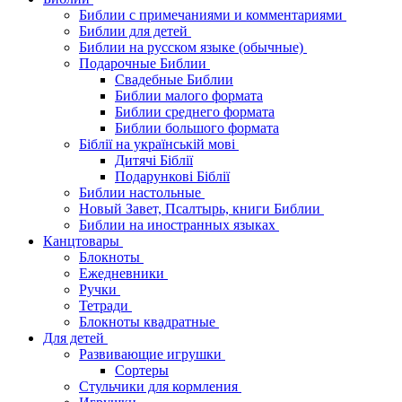
Библии с примечаниями и комментариями
Библии для детей
Библии на русском языке (обычные)
Подарочные Библии
Свадебные Библии
Библии малого формата
Библии среднего формата
Библии большого формата
Біблії на українській мові
Дитячі Біблії
Подарункові Біблії
Библии настольные
Новый Завет, Псалтырь, книги Библии
Библии на иностранных языках
Канцтовары
Блокноты
Ежедневники
Ручки
Тетради
Блокноты квадратные
Для детей
Развивающие игрушки
Сортеры
Стульчики для кормления