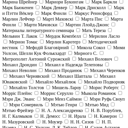
Марина Шрейнер
Мариори Букингам
Марк Баркли
Марк Бьюкенен
Марк Деввер
Марк Дрисколл
Марк
и Пэтти Вёклер
Марк Финли
Маркус Реинсфорд
Марлин ЛеФевр
Марті Маховскі
Марта Пис
Марта
Финли
Марти Мачовски
Мартин Ллойд-Джонс
Материалы литературного семинара
Мать Тереза
Мельвин Т. Лакок
Мердок Кемпбелл
Мерилин Ласло
Мерион Томас
Мерлин Каротерз
Методический
вестник
Мефодій Благовірний
Микола Сокол
Мими
Уилсон, Шелли Кук Фолькхардт
Мирного С.
Митрополит Антоний Сурожский
Михаил Волович
Михаил Дрондин
Михаил и Надежда Телеповы
Михаил Неволин
Михаил Проданюк
Михаил Черенков
Михаил Чернявский
Михаил Шаптала
Михаил
Юнаковский
Михайло Михайлюк
Михайло Подворняк
Михайло Толстов
Мишель Лароу
Морис Робертс
Морріс Плейнс
Моррис Серулло
Мыкола Романюк
Мэри Дж. Эванс
Мэри Менз Саймон
Мэри Руфь Своуп
Мэри Сомервиль
Мэтью Генри
Мэтью Мид
Мэтью Фрейзер
Н. А. Александренко
Н. В. Порублев,
Н. Г. Калмыков
Н. Демосс
Н. Ирала
Н. Камерон
Н. Мазуровский
Н. Моузер
Н. Н. Сизов
Н. П.
Исаева
Н. С. Уилсон, Л. К. Тейлор
Н. Салов-Астахов