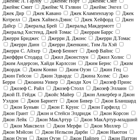
Джеймс Л. Гарлоу
Джеймс Норт
Джеймс Сміт
Джеймс Смит
Джеймс Ч. Гэлвин
Джеймс Энгел
Джек Дир
Джек Кавано
Джек Клампенхауэр
Джек
Котрелл
Джек Хайвел-Дэвис
Джек Хейфорд
Джен
Дайєр
Джеральд Брей
Джеральд Макдермотт
Джеральд Хистенд, Джей Томас
Джеррам Баррс
Джерри Бриджес
Джерри Д. Джонс
Джерри Д.Томас
Джерри Данн
Джерри Дженкинс, Тим Ла Хэй
Джерри С. Айхер
Джеф Беннет
Джеф Вайнс
Джеффри Стодард
Джил Джонстоун
Джил Холис
Джим Андерсон, Хайди Карлссон
Джим Бернс
Джим
Джордж
Джим Конви
Джим Оуэн
Джин Гец
Джин Гибсон
Джин Эдвардс
Джина Холмс
Джо
Берри
Джоанна Уивер
Джоди Хоч
Джозеф Принс
Джозеф С. Райл
Джозеф Столл
Джозеф Эллаин
Джой П. Гейдж
Джойс Майер
Джон Анкербер и Джон
Уэлдон
Джон Барнетт
Джон Бивер
Джон Бланшард
Джон Буньян
Джон Г. Круис
Джон Гарфилд
Джон Грант
Джон и Стейси Элдридж
Джон Корсон
Джон Лейк
Джон МакАртур
Джон МакАртур-младший
Джон Максвелл
Джон Мерфи
Джон Миллер
Джон Мэйсон
Джон Нельсон Дарби
Джон Ньютон
Джон Оуэн
Джон Оуэн
Джон Пайпер
Джон Паттон