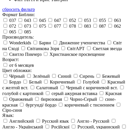
сбросить фильтр
Формат Библии:
037
043
045
047
052
053
055
063
072
073
075
077
078
083
087
062
065
085
Производитель:
Wonderkids
Барви
Движение ученичества
Світ
на Сході
Світанкова Зоря
СвітАРТ
Светлая звезда
Свитло Пикчерз
Христианское просвещение
Возраст:
от 6 месяцев
Цвет обложки:
Чёрный
Зелёный
Синий
Сирень
Бежевый
Бордо
Белый
Коричневый
Голубой
Красный
с желтой вст.
Салатовый
Черный с коричневой вст.
голубой с картинкой
серый ажурная вставка
Красная
Оранжевый
бирюзовая
Чорно-Серый
сине-
красная
бургунді/ бордо
коричневый с тиснением
Сіро-синя
Язык:
Английский
Русский язык
Англо - Русский
Англо - Український
Російскої
Русский, украинский