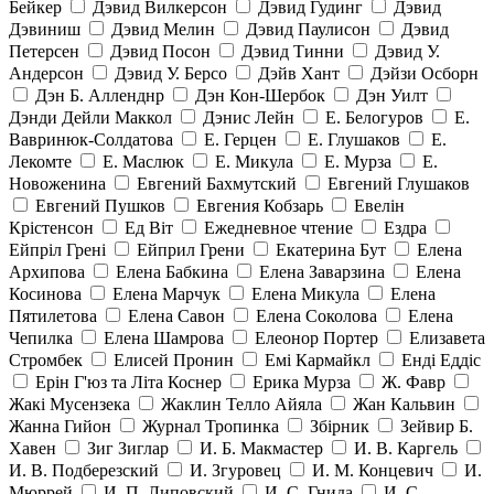
Бейкер
Дэвид Вилкерсон
Дэвид Гудинг
Дэвид
Дэвиниш
Дэвид Мелин
Дэвид Паулисон
Дэвид
Петерсен
Дэвид Посон
Дэвид Тинни
Дэвид У.
Андерсон
Дэвид У. Берсо
Дэйв Хант
Дэйзи Осборн
Дэн Б. Алленднр
Дэн Кон-Шербок
Дэн Уилт
Дэнди Дейли Маккол
Дэнис Лейн
Е. Белогуров
Е.
Вавринюк-Солдатова
Е. Герцен
Е. Глушаков
Е.
Лекомте
Е. Маслюк
Е. Микула
Е. Мурза
Е.
Новоженина
Евгений Бахмутский
Евгений Глушаков
Евгений Пушков
Евгения Кобзарь
Евелін
Крістенсон
Ед Віт
Ежедневное чтение
Ездра
Ейпріл Грені
Ейприл Грени
Екатерина Бут
Елена
Архипова
Елена Бабкина
Елена Заварзина
Елена
Косинова
Елена Марчук
Елена Микула
Елена
Пятилетова
Елена Савон
Елена Соколова
Елена
Чепилка
Елена Шамрова
Елеонор Портер
Елизавета
Стромбек
Елисей Пронин
Емі Кармайкл
Ендi Еддiс
Ерін Г'юз та Літа Коснер
Ерика Мурза
Ж. Фавр
Жакі Мусензека
Жаклин Телло Айяла
Жан Кальвин
Жанна Гийон
Журнал Тропинка
Збірник
Зейвир Б.
Хавен
Зиг Зиглар
И. Б. Макмастер
И. В. Каргель
И. В. Подберезский
И. Згуровец
И. М. Концевич
И.
Мюррей
И. П. Липовский
И. С. Гнида
И. С.