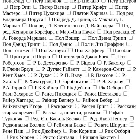
Нойфельд
Петр Павлюк
Петр Цюкало
Петр Шатров
Петр Эпп
Питер Вагнер
Питер Крифт
Питер
Мастерс
Питер Цукахира
Платон Харчлаа
Под ред
Владимира Поруса
Под ред. Д. Грина, С. Макнайт, Г.
Маршал
Под ред. Л. Кленицкого и Д. Вайгодера
Под
ред. Хендрика Корефара и Март-Яна Пауля
Под редакцией
А. Говорда Маршала
Пол Вошер
Пол Дэвид Трипп
Пол Дэвид Трипп
Пол Дэвис
Пол и Лиз Гриффин
Пол Тотджес
Пол Хатауэй
Пол Хаффнер
Пособие
Присцилла Ширер
Протеиерей Джон Брек
Пэт
Робертсон
Р. Б. Дехтяренко
Р. Біцова
Р. Бакстер
Р. Гленн Браун
Р. Дуглас Гайветт
Р. Камерон-Смит
Р.
Кент Хьюз
Р. Лукас
Р. П. Вызу
Р. Пакссон
Р.
Хайль
Р. Хачатурян, Т. Скоробогатов
Р. Э. Харлоу
Р.А.Торрей
Р.Б.Кайпер
Рік Дейтон
Рік Осборн
Рави Захариас
Раиса Пихоцкая
Раиса Шестакова
Райер Хаггард
Райнер Вагнер
Райнон Вебер
Райхельгауз Игорь
Раскраски
Рассел Григг
Рассказы
старых времен
Рассказы, повести, романы
Рафаїл
Турконяк
Ред. Єп. Василь Боєчко
Ред. Яков Пеннер
Реджинальд Вэллис
Реймонд Бакке
Рената Шпрунг
Рене Паш
Рик Джойнер
Рик Корниш
Рик Осборн
Рик Уоррен
Ристо Сантала
Ричард Бакстер