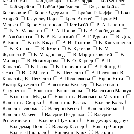
Блэйн Смит
Боб Джордж
Боб Сордж
Боб Финлей
Боб Фрейли
Бобби Джеймисон
Богдана Бойко
Богословие
Борис Зудерманн
Брайан Р. Коффи
Брат
Андрей
Браунлоу Норт
Брюс Анстей
Брюс М.
Мецгер
Брюс Уилкинсон
Бэт Вебб
В. А. Бачинин
В. А. Маркевич
В. А. Попов
В. А. Слободяник
В. Альбисетти
В. В. Казанский
В. Гайдучик
В. Дик,
В. Бюне
В. и Б. Бакус
В. И. Толстов
В. Климошенко
В. Кнышев
В. Кузин
В. Куликов
В. М.
Жуковский
В. Макдональд
В. Марцинковский
В.
Миллер
В. Новомирова
В. О. Карвер
В. П.
Кашалаба
В. Плох
В. Полиянская
В. Рейпир, Л.
Смит
В. С. Мысин
В. Шевченко
В. Шевченко, В.
Кашалаба, Е. Шевченко
В. Шельпякова
Вiршi. Ноти
Віктор Кузьменко
Валентина Велькер
Валентина
Евтушенко
Валентина Коноваленко
Валентина Мацкул
Валентина Мудра
Валентина Николаевна Маматова
Валентина Скирка
Валентина Юзвяк
Валерій Корж
Валерий Геворков
Валерий Кесов
Валерий Корж
Валерий Макеев
Валерий Поздняков
Валерий
Решетинский
Валерий Шумилин
Вальдемар Сардачук
Вальдемар Цорн
Вальтер Каспер
Вальтер Чантри
Вальтер Шнайдер
Ванделин Кнох
Василий