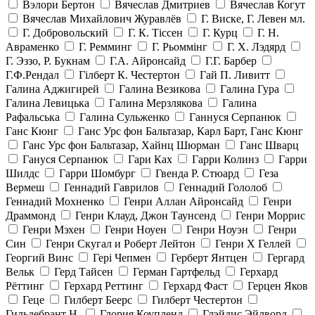
Вэлори Бертон
Вячеслав Дмитриев
Вячеслав Когут
Вячеслав Михайлович Журавлёв
Г. Виске, Г. Левен мл.
Г. Добровольский
Г. К. Тiссен
Г. Курц
Г. Н.
Авраменко
Г. Ремминг
Г. Рьоммінг
Г. Х. Лэдярд
Г. Эззо, Р. Букнам
Г.А. Айронсайд
Г.Г. Барбер
Г.Ф.Рендал
Гілберт К. Честертон
Гай П. Ливитт
Галина Аджигирей
Галина Везикова
Галина Гура
Галина Левицька
Галина Мерзлякова
Галина
Рафальська
Галина Сульженко
Ганнуся Серпанюк
Ганс Кюнг
Ганс Урс фон Бальтазар, Карл Барт, Ганс Кюнг
Ганс Урс фон Бальтазар, Хайнц Шюрман
Ганс Шварц
Гануся Серпанюк
Гари Ках
Гарри Колинз
Гарри
Шилдс
Гарри Шомбург
Гвенда Р. Стюард
Геза
Вермеш
Геннадий Гаврилов
Геннадий Гололоб
Геннадий Мохненко
Генри Аллан Айронсайд
Генри
Драммонд
Генри Клауд, Джон Таунсенд
Генри Моррис
Генри Мэхен
Генри Ноуен
Генри Ноуэн
Генри
Син
Генри Скугал и Роберт Лейтон
Генри Х Геллей
Георгий Винс
Гері Чепмен
Герберт Янтцен
Гергард
Вельк
Герд Тайсен
Герман Гартфельд
Герхард
Рёттинг
Герхард Реттинг
Герхард Фаст
Герцен Яков
Геце
Гилберт Беерс
Гилберт Честертон
Гильдебрант Н.
Глория Коупленд
Глэйдис Эйлворд