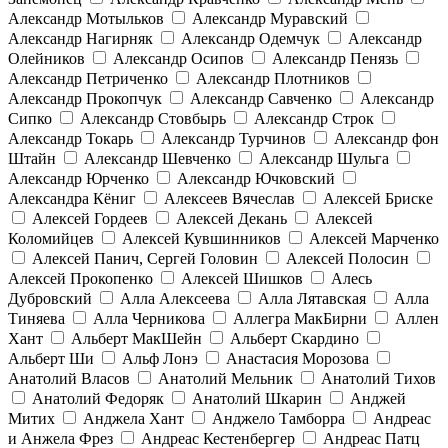
Александр Мотыльков
Александр Муравский
Александр Нагирняк
Александр Одемчук
Александр
Олейников
Александр Осипов
Александр Пенязь
Александр Петриченко
Александр Плотников
Александр Прокопчук
Александр Савченко
Александр
Сипко
Александр Стовбырь
Александр Строк
Александр Токарь
Александр Турчинов
Александр фон
Штайн
Александр Шевченко
Александр Шульга
Александр Юрченко
Александр Ючковский
Александра Кёниг
Алексеев Вячеслав
Алексей Бриске
Алексей Гордеев
Алексей Декань
Алексей
Коломийцев
Алексей Кувшинников
Алексей Марченко
Алексей Панич, Сергей Головин
Алексей Полосин
Алексей Прокопенко
Алексей Шишков
Алесь
Дубровский
Алла Алексеева
Алла Лятавская
Алла
Тиняева
Алла Черникова
Аллегра МакБирни
Аллен
Хант
Альберт МакШейн
Альберт Скардино
Альберт Ши
Альф Лонэ
Анастасия Морозова
Анатолий Власов
Анатолий Мельник
Анатолий Тихов
Анатолий Федоряк
Анатолий Шкарин
Анджей
Митих
Анджела Хант
Анджело Тамборра
Андреас
и Анжела Фрез
Андреас Кестенбергер
Андреас Патц