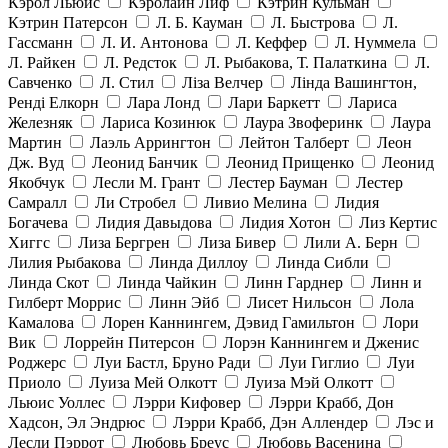
Кэрол Льюис
Кэролайн Лиф
Кэтрин Кульман
Кэтрин Патерсон
Л. Б. Кауман
Л. Быстрова
Л.
Гассманн
Л. И. Антонова
Л. Кеффер
Л. Нуммела
Л. Райкен
Л. Редсток
Л. Рыбакова, Т. Палаткина
Л.
Савченко
Л. Стил
Ліза Велчер
Лінда Вашингтон,
Ренді Елкорн
Лара Лонд
Лари Баркетт
Лариса
Железняк
Лариса Козинюк
Лаура Звоферинк
Лаура
Мартин
Лаэль Аррингтон
Лейтон Талберт
Леон
Дж. Вуд
Леонид Банчик
Леонид Прищенко
Леонид
Якобчук
Лесли М. Грант
Лестер Бауман
Лестер
Самралл
Ли Стробел
Ливио Мелина
Лидия
Богачева
Лидия Давыдова
Лидия Хотон
Лиз Кертис
Хиггс
Лиза Бергрен
Лиза Бивер
Лили А. Берн
Лилия Рыбакова
Линда Диллоу
Линда Сибли
Линда Скот
Линда Чайкин
Линн Гарднер
Линн и
Гилберт Моррис
Линн Эйб
Лисет Нильсон
Лола
Камалова
Лорен Каннингем, Дэвид Гамильтон
Лори
Вик
Лоррейн Питерсон
Лорэн Каннингем и Дженис
Роджерс
Луи Бастл, Бруно Ради
Луи Гиглио
Луи
Приоло
Луиза Мей Олкотт
Луиза Мэй Олкотт
Льюис Уоллес
Лэрри Кифовер
Лэрри Крабб, Дон
Хадсон, Эл Эндрюс
Лэрри Крабб, Дэн Аллендер
Лэс и
Лесли Пэррот
Любовь Бреус
Любовь Васенина