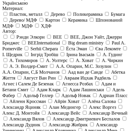
Українською
Материал:
Пластик, металл
Дерево
Поликерамика
Бумага
Дерево/ МДФ
Картон
Керамика
Шпонований
МДФ
МДФ
ХДФ
Автор:
Рэнди Элкорн
BEE
BEE, Джон Уайт, Джерри
Бриджес
BEEInternational
Big dream ministry
Paul A.
Pomerville
Serhii Chepara
Ёста Эман
Єва Лекомте
І. Щедрик
Інгрід Тробіш
Ірина Іваськів
А. Гудинг
А. Тихомиров
А. Уолтерс
А. Ховат
А. Чиркин
А. Э. Волдер-Смит
А.А. Опарин, М.С. Зозулин
А.А. Опарин, С,Б Молчанов
Аад ван де Санде
Абетка
Життя
Август Ван Рин
Авраам Ицхак Радбиль
Агнес і Салем Де Безенак
Агнесса Розбах
Адам и
Бетани Смит
Адам Кларк
Адам Лашинськи
Адель
Фабер
Адольф Геллер
Адольф Новак
Адриан Пласс
Айленн Кроссман
Айрін Ховат
Алёна Салова
Алєксандр Яциняк
Алан Медингер
Алекс Воргез
Алекс Д. Монтойя
Александр Вейс
Александр Вечный
Александр Вялов
Александр Дмитриевич Беспалов
Александр Дудник
Александр Жибрик
Александр
Занемонец
Александр Кравченко
Александр Мень