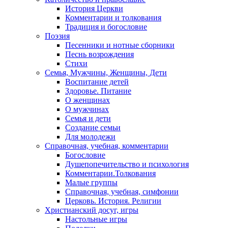
История Церкви
Комментарии и толкования
Традиция и богословие
Поэзия
Песенники и нотные сборники
Песнь возрождения
Стихи
Семья, Мужчины, Женщины, Дети
Воспитание детей
Здоровье. Питание
О женщинах
О мужчинах
Семья и дети
Создание семьи
Для молодежи
Справочная, учебная, комментарии
Богословие
Душепопечительство и психология
Комментарии.Толкования
Малые группы
Справочная, учебная, симфонии
Церковь. История. Религии
Христианский досуг, игры
Настольные игры