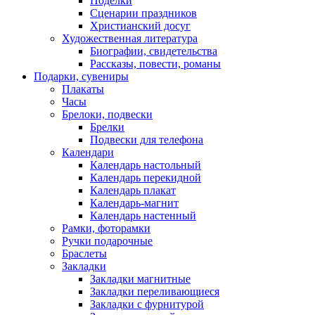
Поделки
Сценарии праздников
Христианский досуг
Художественная литература
Биографии, свидетельства
Рассказы, повести, романы
Подарки, сувениры
Плакаты
Часы
Брелоки, подвески
Брелки
Подвески для телефона
Календари
Календарь настольный
Календарь перекидной
Календарь плакат
Календарь-магнит
Календарь настенный
Рамки, фоторамки
Ручки подарочные
Браслеты
Закладки
Закладки магнитные
Закладки переливающиеся
Закладки с фурнитурой