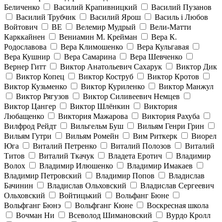
Беличенко
Василий Крапивницкий
Василий Пузанов
Василий Трубчик
Василий Ярош
Василь і Любов
Войтович
ВЕ
Велемир Мудрый
Вели-Матти
Карккайнен
Вениамин М. Крейман
Вера К.
Родославова
Вера Климошенко
Вера Кульгавая
Вера Кушнир
Вера Самарина
Вера Шевченко
Вернер Гитт
Виктор Анатольевич Сахарук
Виктор Дик
Виктор Копец
Виктор Коструб
Виктор Кротов
Виктор Кузьменко
Виктор Куриленко
Виктор Манжул
Виктор Рягузов
Виктор Силивеевич Немцев
Виктор Цангер
Виктор Шлёнкин
Виктория
Любащенко
Виктория Мажарова
Виктория Рахуба
Вилфрод Рейдт
Вильгельм Буш
Вильям Генри Грин
Вильям Гутри
Вильям Ромейн
Вим Риткерк
Виорел
Юга
Виталий Петренко
Виталий Полозов
Виталий
Титов
Виталий Ткачук
Владета Еротич
Владимир
Волох
Владимир Илюшенко
Владимир Имакаев
Владимир Петровский
Владимир Попов
Владислав
Бачинин
Владислав Ольховский
Владислав Сергеевич
Ольховский
Войтицький
Вольфанг Бюне
Вольфганг Бюнэ
Вольфганг Кюне
Воскресная школа
Вочман Ни
Всеволод Шимановский
Вурдо Кролл