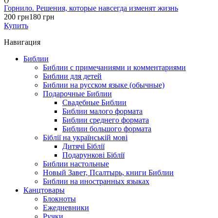
Горнило. Решения, которые навсегда изменят жизнь
200 грн
180 грн
Купить
Навигация
Библии
Библии с примечаниями и комментариями
Библии для детей
Библии на русском языке (обычные)
Подарочные Библии
Свадебные Библии
Библии малого формата
Библии среднего формата
Библии большого формата
Біблії на українській мові
Дитячі Біблії
Подарункові Біблії
Библии настольные
Новый Завет, Псалтырь, книги Библии
Библии на иностранных языках
Канцтовары
Блокноты
Ежедневники
Ручки