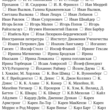
Проханов
И. Сидорова
И. Я. Фринсел
Иан Мюррей
Иван Вылков, Галина Крыженевская
Иван Вылков,
Светлана Вылкова
Иван Лещук
Иван Лобанов
Иван Равлюк
Иван Супрунович
Иван Шнайдер
Игорь Белов
Игорь Малин
Игорь Попов
Игорь
Райхельгауз
Игумен Иннокентий Павлов
Иен Барбур
Изабель Кун
Илья Лизоркин-Бердичевский
Иностранная литература
Институт Движения Ученичества
Иоанн Петрович Дик
Иоахим Лангхамер
Иоганнес
Ганзен
Иосиф Столл
Иосиф Флавий
Ирвинг Гексам
Ириина Матвиенко
Ирина Бродская
Ирина
Иваськив
Ирина Ломакина
ирина поплавская
Ирина Торбецкая
Исаак Амвросий
Йозеф (Бенедикт
ХVI) Ратцингер
Йоханнес Раймер
Йохем Даума
К.
І. Хоккінг, М. Хорлокк
К. Вон Шмид
К. Вунненберг
К. Г. Врейхденгил
К. Девис
К. Джон Коллинз
К.
Дэвис
К. К. Алави
К. Кинер
К. Махейни, Н.
Махейни Уитакер
К. Прохоров
К. Хэм, К. Виланд, Д.
Баттен
К. Шварц
К. Шмидт
К.В.Михолав
Кайл
Айдлмен
Кардер Дейв, Дженике Дункан
Карен
Армстронг
Карен Ли-Тор
Карен МакКензи
Карен
Моррис и Род Моррис
Кари Винье
Карл Барт
Карл