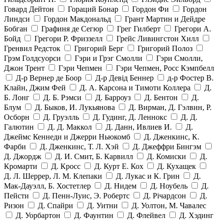
Говард Дейтон
Гораций Бонар
Гордон Фи
Гордон
Линдси
Гордон Макдональд
Грант Мартин и Дейдре
Бобган
Графиня де Сегюр
Грег Гилберт
Грегори А.
Бойд
Грегори Р. Фриззелл
Грейс Ливингстон Хилл
Гренвил Редсток
Григорий Берг
Григорий Полоз
Грэм Голдсуорси
Гэри и Грэг Смолли
Гэри Смолли,
Джон Трент
Гэри Чепмен
Гэри Чепмен, Росс Кэмпбелл
Д-р Вернер де Боор
Д-р Девід Беннер
д-р Фостер В.
Клайн, Джим Фей
Д. А. Карсона и Тимоти Коллера
Д.
Б. Лонг
Д. Б. Рэмси
Д. Барроуз
Д. Бентон
Д.
Блум
Д. Быков, И. Лукьянова
Д. Вирман, Д. Гэлвин, Р.
Осборн
Д. Груэлль
Д. Гудинг, Д. Леннокс
Д. Д.
Галютин
Д. Д. Маккол
Д. Данн, Ивлиев И.
Д.
Джеймс Кеннеди и Джерри Ньюкомб
Д. Дженкинс, К.
Фарби
Д. Дженкинс, Т. Л. Хэй
Д. Джеффри Бингэм
Д. Джордж
Д. И. Смит, Б. Карвилл
Д. Комиски
Д.
Кромарти
Д. Кросс
Д. Курт Е. Кох
Д. Кухащек
Д. Л. Шеррер, Л. М. Клепаки
Д. Лукас и К. Грин
Д.
Мак-Дауэлл, Б. Хостетлер
Д. Нидем
Д. Ноубель
Д.
Пейсти
Д. Пенн-Луис, Э. Робертс
Д. Річардсон
Д.
Ризон
Д. Спайри
Д. Уитни
Д. Уолтон, М. Чавалес
Д. Уорбартон
Д. Фаунтин
Д. Флейвел
Д. Хэдинг