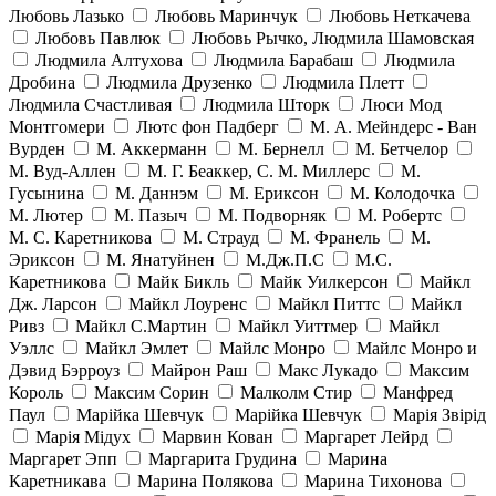
Любовь Лазько
Любовь Маринчук
Любовь Неткачева
Любовь Павлюк
Любовь Рычко, Людмила Шамовская
Людмила Алтухова
Людмила Барабаш
Людмила
Дробина
Людмила Друзенко
Людмила Плетт
Людмила Счастливая
Людмила Шторк
Люси Мод
Монтгомери
Лютс фон Падберг
М. А. Мейндерс - Ван
Вурден
М. Аккерманн
М. Бернелл
М. Бетчелор
М. Вуд-Аллен
М. Г. Беаккер, С. М. Миллерс
М.
Гусынина
М. Даннэм
М. Ериксон
М. Колодочка
М. Лютер
М. Пазыч
М. Подворняк
М. Робертс
М. С. Каретникова
М. Страуд
М. Франель
М.
Эриксон
М. Янатуйнен
М.Дж.П.С
М.С.
Каретникова
Майк Бикль
Майк Уилкерсон
Майкл
Дж. Ларсон
Майкл Лоуренс
Майкл Питтс
Майкл
Ривз
Майкл С.Мартин
Майкл Уиттмер
Майкл
Уэллс
Майкл Эмлет
Майлс Монро
Майлс Монро и
Дэвид Бэрроуз
Майрон Раш
Макс Лукадо
Максим
Король
Максим Сорин
Малколм Стир
Манфред
Паул
Марійка Шевчук
Марійка Шевчук
Марія Звірід
Марія Мідух
Марвин Кован
Маргарет Лейрд
Маргарет Эпп
Маргарита Грудина
Марина
Каретникава
Марина Полякова
Марина Тихонова