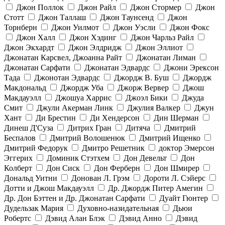
Джон Поллок
Джон Райл
Джон Стормер
Джон
Стотт
Джон Таллаш
Джон Таунсенд
Джон
Торнберн
Джон Уилмот
Джон Уэсли
Джон Фокс
Джон Халл
Джон Хэдинг
Джон Чарльз Райл
Джон Экхардт
Джон Элдридж
Джон Эллиот
Джонатан Карсвел, Джоанна Райт
Джонатан Лиман
Джонатан Сарфати
Джонатан Эдвардс
Джони Эрексон
Тада
Джонотан Эдвардс
Джордж В. Буш
Джордж
Макдональд
Джордж Уба
Джорж Вервер
Джош
Макдауэлл
Джошуа Харрис
Джоэл Бики
Джуда
Смит
Джули Акерман Линк
Джулия Валкер
Джун
Хант
Ди Брестин
Ди Хендерсон
Дин Шерман
Динеш Д'Суза
Дитрих Гран
Дитяча
Дмитрий
Беспалов
Дмитрий Волошенюк
Дмитрий Ищенко
Дмитрий Федорук
Дмитро Решетник
доктор Эмерсон
Эггерих
Доминик Стэтхем
Дон Девельт
Дон
Колберт
Дон Сиск
Дон Ферберн
Дон Шмирер
Дональд Уитни
Донован Л. Грэм
Дороти Л. Сэйерс
Дотти и Джош Макдауэлл
Др. Джордж Питер Амегин
Др. Дон Бэттен и Др. Джонатан Сарфати
Дуайт Гюнтер
Дудельзак Мария
Духовно-назидательная
Дьюи
Робертс
Дэвид Алан Блэк
Дэвид Анно
Дэвид