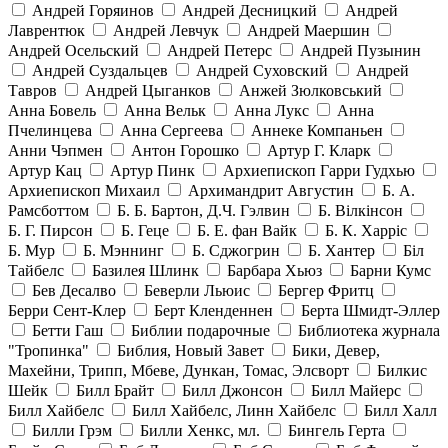
Андрей Горяинов
Андрей Десницкий
Андрей
Лаврентюк
Андрей Левчук
Андрей Маершин
Андрей Осельский
Андрей Петерс
Андрей Пузынин
Андрей Суздальцев
Андрей Суховский
Андрей
Тавров
Андрей Цыганков
Анжей Зюлковський
Анна Бовель
Анна Вельк
Анна Лукс
Анна
Пчелинцева
Анна Сергеева
Аннеке Компаньен
Анни Чэпмен
Антон Горошко
Артур Г. Кларк
Артур Кац
Артур Пинк
Архиепископ Гарри Гудхью
Архиепископ Михаил
Архимандрит Августин
Б. А.
Рамсботтом
Б. Б. Бартон, Д.Ч. Гэлвин
Б. Вілкінсон
Б. Г. Пирсон
Б. Геце
Б. Е. фан Вайк
Б. К. Харріс
Б. Мур
Б. Мэннинг
Б. Сджогрин
Б. Хантер
Біл
Тайбелс
Базилея Шлинк
Барбара Хьюз
Барни Кумс
Бев Десалво
Беверли Льюис
Бергер Фритц
Берри Сент-Клер
Берт Кленденнен
Берта Шмидт-Эллер
Бетти Гаш
Библии подарочные
Библиотека журнала
"Тропинка"
Библия, Новый Завет
Бики, Девер,
Махейни, Трипп, Мбеве, Дункан, Томас, Элсворт
Билкис
Шейк
Билл Брайт
Билл Джонсон
Билл Майерс
Билл Хайбелс
Билл Хайбелс, Линн Хайбелс
Билл Халл
Билли Грэм
Билли Хенкс, мл.
Бингель Герта