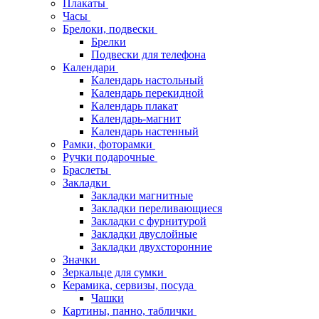
Плакаты
Часы
Брелоки, подвески
Брелки
Подвески для телефона
Календари
Календарь настольный
Календарь перекидной
Календарь плакат
Календарь-магнит
Календарь настенный
Рамки, фоторамки
Ручки подарочные
Браслеты
Закладки
Закладки магнитные
Закладки переливающиеся
Закладки с фурнитурой
Закладки двуслойные
Закладки двухсторонние
Значки
Зеркальце для сумки
Керамика, сервизы, посуда
Чашки
Картины, панно, таблички