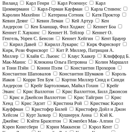
Виланд
Карл Генри
Карл Розениус
Карл
Циммерманн
Карл-Герман Кауфман
Карла Стивенс
Каролин Махейни
Катерина Сотник
Катя Проктор
Кевин Деянг
Кевин Леман
Кей Артур
Кен
Андерсон
Кен Бланшар, Фил Ходжес
Кеннет Боа
Кеннет Г. Хаукинс
Кеннет Н. Тейлор
Кеннет О.
Генгель, Уорен С. Бенсон
Кеннет Хейгин
Кент Брауер
Кирил Давей
Кирилл Лукарис
Кирк Фарнсворт
Кирк, Рози Фарнсворт
Кит Р. Миллер, Патриция А.
Миллер
Клайв С. Льюис
Клаус Хаакер
Клиффорд Б.
Мак-Манис
Клюкина Ольга Петровна
Колин Маршалл
и Тони Пэйн
Конни Пэлм
Константин Прохоров
Константин Шаповалов
Константин Шумаков
Король
Иаков
Корри Тен Бум
Кортни Миллер Снид и Синди
Андерсон
Крейг Бартоломью, Майкл Гохин
Крейг
Эванс
Крис Валлотон
Крис Валлоттон, Билл Джонсон
Крис и Джейсон Валлоттон
Крис Тайгрин
Крис
Хенд
Крис Эдсит
Кристина Рой
Кристмас Карол
Кауффман
Кристофер Билей
Кристофер Дойл и Джон
Хейсом
Курт Залкер
Кушнерук Анна
Кэй К.
Джеймс
Кэйти Бразелтон
Кэмпбел Мак- Алпин
Кэрен Кингсбери
Кэрин Маккензи
Кэрол Кент