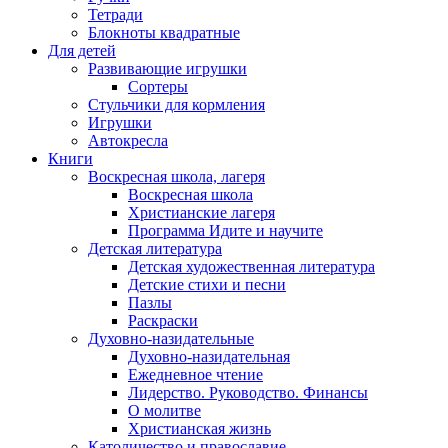
Тетради
Блокноты квадратные
Для детей
Развивающие игрушки
Сортеры
Стульчики для кормления
Игрушки
Автокресла
Книги
Воскресная школа, лагеря
Воскресная школа
Христианские лагеря
Программа Идите и научите
Детская литература
Детская художественная литература
Детские стихи и песни
Пазлы
Раскраски
Духовно-назидательные
Духовно-назидательная
Ежедневное чтение
Лидерство. Руководство. Финансы
О молитве
Христианская жизнь
Католичество и православие