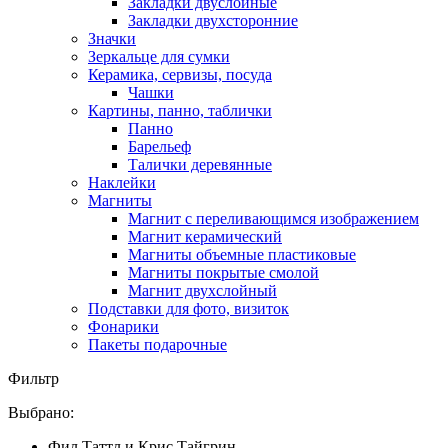
Закладки двуслойные
Закладки двухсторонние
Значки
Зеркальце для сумки
Керамика, сервизы, посуда
Чашки
Картины, панно, таблички
Панно
Барельеф
Талички деревянные
Наклейки
Магниты
Магнит с переливающимся изображением
Магнит керамический
Магниты объемные пластиковые
Магниты покрытые смолой
Магнит двухслойный
Подставки для фото, визиток
Фонарики
Пакеты подарочные
Фильтр
Выбрано:
Фил Таттл и Крис Тайгрин