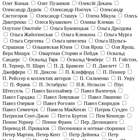
Олег Конык
Олег Пузанков
Олексій Декань
Олександр Дуднік
Олександр Попчук
Олександр
Свєтогоров
Олександр Сташук
Олена Мікула
Олесь
Дмитренко
Олеся Кулакевич
Оливье Клеман
Олутопе Омотойе
Ольга Буковецкая
Ольга Дроздова
Ольга Жаботинская
Ольга Клюкина
Ольга Мурга
Ольга Сергеева
Ольга шевелева
Ольга Шульга-
Страшная
Ольшевская Юлия
Оля Ярош
Оля Ярош,
Вера Мищук
Омартиан Сторми и Пейдж
Освальд
Сандерс
Освальд Тярк
Освальд Чемберс
П. Гэйстон,
П. Тернер, П. Шарп
П. Д. Брамсен
П. Джелетт
П.
Джеффери
П. Диксон
П. Клиффорд
П. Пеннер
П. Рейссер и коллектив авторов
П. Сильченко
П. Унру
П. Франк
П. Эстабрукс
П.К. Нельсон
Піус
Штессель
Павел Биллхаймер
Павел Валенчук
Павел Гараджа
Павел Левушкан
Павел Ляшенко
Павел Озерков
Павел Рогозин
Павел Свиридов
Павел Семенчук
Памела МакКензи
Патрик Сухдео
Патрисия Сент-Джон
Пегги Буртон
Пем Кеннеди
Пенни Уорнер
Пенни Франк
Пер. Десницкого
Перевод И. Привалов
Песенники и нотные сборники
Петер Мартин, Петер Кент
Петр Дейнека
Петр