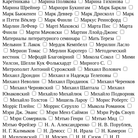
Каретникава
Марина Полякова
Марина Тихонова
Марина Шрейнер
Мариори Букингам
Марк Баркли
Марк Бьюкенен
Марк Деввер
Марк Дрисколл
Марк
и Пэтти Вёклер
Марк Финли
Маркус Реинсфорд
Марлин ЛеФевр
Марті Маховскі
Марта Пис
Марта
Финли
Марти Мачовски
Мартин Ллойд-Джонс
Материалы литературного семинара
Мать Тереза
Мельвин Т. Лакок
Мердок Кемпбелл
Мерилин Ласло
Мерион Томас
Мерлин Каротерз
Методический
вестник
Мефодій Благовірний
Микола Сокол
Мими
Уилсон, Шелли Кук Фолькхардт
Мирного С.
Митрополит Антоний Сурожский
Михаил Волович
Михаил Дрондин
Михаил и Надежда Телеповы
Михаил Неволин
Михаил Проданюк
Михаил Черенков
Михаил Чернявский
Михаил Шаптала
Михаил
Юнаковский
Михайло Михайлюк
Михайло Подворняк
Михайло Толстов
Мишель Лароу
Морис Робертс
Морріс Плейнс
Моррис Серулло
Мыкола Романюк
Мэри Дж. Эванс
Мэри Менз Саймон
Мэри Руфь Своуп
Мэри Сомервиль
Мэтью Генри
Мэтью Мид
Мэтью Фрейзер
Н. А. Александренко
Н. В. Порублев,
Н. Г. Калмыков
Н. Демосс
Н. Ирала
Н. Камерон
Н. Мазуровский
Н. Моузер
Н. Н. Сизов
Н. П.