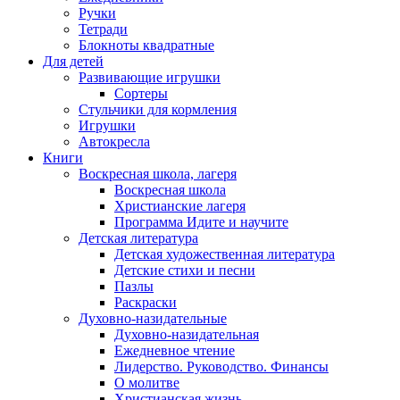
Ручки
Тетради
Блокноты квадратные
Для детей
Развивающие игрушки
Сортеры
Стульчики для кормления
Игрушки
Автокресла
Книги
Воскресная школа, лагеря
Воскресная школа
Христианские лагеря
Программа Идите и научите
Детская литература
Детская художественная литература
Детские стихи и песни
Пазлы
Раскраски
Духовно-назидательные
Духовно-назидательная
Ежедневное чтение
Лидерство. Руководство. Финансы
О молитве
Христианская жизнь