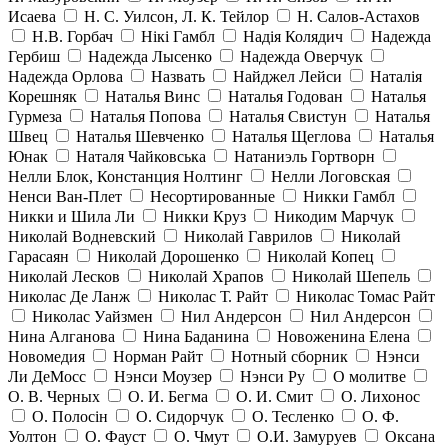
Исаева
Н. С. Уилсон, Л. К. Тейлор
Н. Салов-Астахов
Н.В. Горбач
Нікі Гамбл
Надія Колядич
Надежда
Гербиш
Надежда Лысенко
Надежда Оверчук
Надежда Орлова
Назвать
Найджел Лейси
Наталія
Корешняк
Наталья Винс
Наталья Годован
Наталья
Гурмеза
Наталья Попова
Наталья Свистун
Наталья
Швец
Наталья Шевченко
Наталья Щеглова
Наталья
Юнак
Наталя Чайковська
Натаниэль Гортворн
Нелли Блок, Констанция Нолтинг
Нелли Логовская
Ненси Ван-Плет
Несортированные
Никки Гамбл
Никки и Шила Ли
Никки Круз
Никодим Марчук
Николай Водневский
Николай Гаврилов
Николай
Гарасаян
Николай Дорошенко
Николай Копец
Николай Лесков
Николай Храпов
Николай Шепель
Николас Де Ланж
Николас Т. Райт
Николас Томас Райт
Николас Уайзмен
Нил Андерсон
Нил Андерсон
Нина Алганова
Нина Баданина
Новоженина Елена
Новомедия
Норман Райт
Нотный сборник
Нэнси
Ли ДеМосс
Нэнси Моузер
Нэнси Ру
О молитве
О. В. Черных
О. И. Бегма
О. И. Смит
О. Лихонос
О. Полосін
О. Сидорчук
О. Тесленко
О. Ф.
Уолтон
О. Фауст
О. Чмут
О.И. Замуруев
Оксана