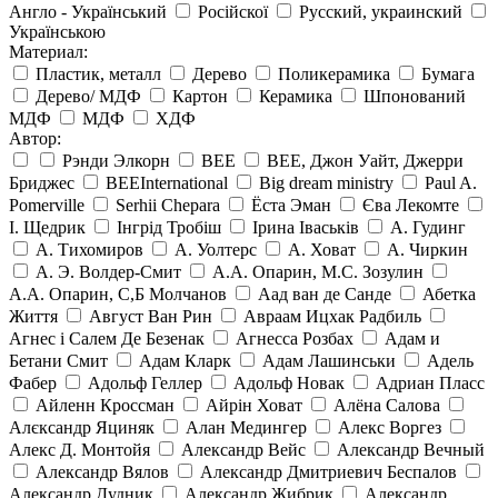
Англо - Український
Російскої
Русский, украинский
Українською
Материал:
Пластик, металл
Дерево
Поликерамика
Бумага
Дерево/ МДФ
Картон
Керамика
Шпонований
МДФ
МДФ
ХДФ
Автор:
Рэнди Элкорн
BEE
BEE, Джон Уайт, Джерри
Бриджес
BEEInternational
Big dream ministry
Paul A.
Pomerville
Serhii Chepara
Ёста Эман
Єва Лекомте
І. Щедрик
Інгрід Тробіш
Ірина Іваськів
А. Гудинг
А. Тихомиров
А. Уолтерс
А. Ховат
А. Чиркин
А. Э. Волдер-Смит
А.А. Опарин, М.С. Зозулин
А.А. Опарин, С,Б Молчанов
Аад ван де Санде
Абетка
Життя
Август Ван Рин
Авраам Ицхак Радбиль
Агнес і Салем Де Безенак
Агнесса Розбах
Адам и
Бетани Смит
Адам Кларк
Адам Лашинськи
Адель
Фабер
Адольф Геллер
Адольф Новак
Адриан Пласс
Айленн Кроссман
Айрін Ховат
Алёна Салова
Алєксандр Яциняк
Алан Медингер
Алекс Воргез
Алекс Д. Монтойя
Александр Вейс
Александр Вечный
Александр Вялов
Александр Дмитриевич Беспалов
Александр Дудник
Александр Жибрик
Александр