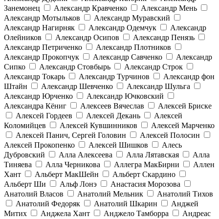
Занемонец
Александр Кравченко
Александр Мень
Александр Мотыльков
Александр Муравский
Александр Нагирняк
Александр Одемчук
Александр
Олейников
Александр Осипов
Александр Пенязь
Александр Петриченко
Александр Плотников
Александр Прокопчук
Александр Савченко
Александр
Сипко
Александр Стовбырь
Александр Строк
Александр Токарь
Александр Турчинов
Александр фон
Штайн
Александр Шевченко
Александр Шульга
Александр Юрченко
Александр Ючковский
Александра Кёниг
Алексеев Вячеслав
Алексей Бриске
Алексей Гордеев
Алексей Декань
Алексей
Коломийцев
Алексей Кувшинников
Алексей Марченко
Алексей Панич, Сергей Головин
Алексей Полосин
Алексей Прокопенко
Алексей Шишков
Алесь
Дубровский
Алла Алексеева
Алла Лятавская
Алла
Тиняева
Алла Черникова
Аллегра МакБирни
Аллен
Хант
Альберт МакШейн
Альберт Скардино
Альберт Ши
Альф Лонэ
Анастасия Морозова
Анатолий Власов
Анатолий Мельник
Анатолий Тихов
Анатолий Федоряк
Анатолий Шкарин
Анджей
Митих
Анджела Хант
Анджело Тамборра
Андреас