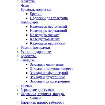
Плакаты
Часы
Брелоки, подвески
Брелки
Подвески для телефона
Календари
Календарь настольный
Календарь перекидной
Календарь плакат
Календарь-магнит
Календарь настенный
Рамки, фоторамки
Ручки подарочные
Браслеты
Закладки
Закладки магнитные
Закладки переливающиеся
Закладки с фурнитурой
Закладки двуслойные
Закладки двухсторонние
Значки
Зеркальце для сумки
Керамика, сервизы, посуда
Чашки
Картины, панно, таблички