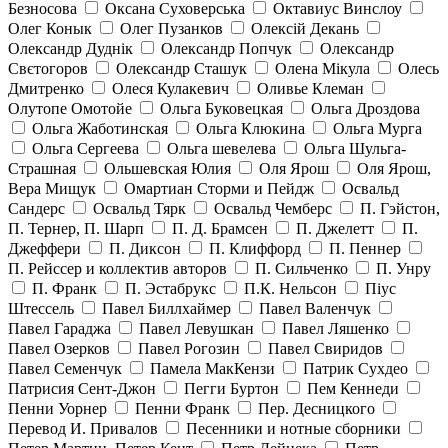
Безносова
Оксана Суховерська
Октавиус Винслоу
Олег Конык
Олег Пузанков
Олексій Декань
Олександр Дуднік
Олександр Попчук
Олександр
Свєтогоров
Олександр Сташук
Олена Мікула
Олесь
Дмитренко
Олеся Кулакевич
Оливье Клеман
Олутопе Омотойе
Ольга Буковецкая
Ольга Дроздова
Ольга Жаботинская
Ольга Клюкина
Ольга Мурга
Ольга Сергеева
Ольга шевелева
Ольга Шульга-
Страшная
Ольшевская Юлия
Оля Ярош
Оля Ярош,
Вера Мищук
Омартиан Сторми и Пейдж
Освальд
Сандерс
Освальд Тярк
Освальд Чемберс
П. Гэйстон,
П. Тернер, П. Шарп
П. Д. Брамсен
П. Джелетт
П.
Джеффери
П. Диксон
П. Клиффорд
П. Пеннер
П. Рейссер и коллектив авторов
П. Сильченко
П. Унру
П. Франк
П. Эстабрукс
П.К. Нельсон
Піус
Штессель
Павел Биллхаймер
Павел Валенчук
Павел Гараджа
Павел Левушкан
Павел Ляшенко
Павел Озерков
Павел Рогозин
Павел Свиридов
Павел Семенчук
Памела МакКензи
Патрик Сухдео
Патрисия Сент-Джон
Пегги Буртон
Пем Кеннеди
Пенни Уорнер
Пенни Франк
Пер. Десницкого
Перевод И. Привалов
Песенники и нотные сборники