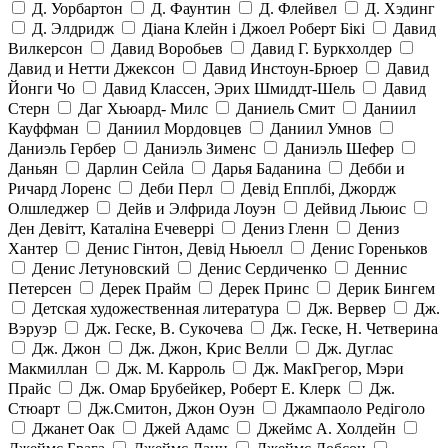
Д. Уорбартон
Д. Фаунтин
Д. Флейвел
Д. Хэдинг
Д. Элдридж
Діана Клейн і Джоел Роберт Бікі
Давид
Вилкерсон
Давид Воробьев
Давид Г. Буркхолдер
Давид и Нетти Джексон
Давид Инстоун-Брюер
Давид
Йонги Чо
Давид Классен, Эрих Шмиддт-Шель
Давид
Стерн
Даг Хьюард- Милс
Даниель Смит
Даниил
Кауффман
Даниил Мордовцев
Даниил Умнов
Даниэль Гербер
Даниэль Зименс
Даниэль Шефер
Даньян
Дарлин Сейла
Дарья Баданина
Дебби и
Ричард Лоренс
Деби Перл
Девід Епплбі, Джордж
Олшледжер
Дейв и Элфрида Лоуэн
Дейвид Льюис
Ден Девітт, Каталіна Ечеверрі
Дениз Гленн
Дениз
Хантер
Денис Гінтон, Девід Ньюелл
Денис Гореньков
Денис Летуновский
Денис Сердиченко
Деннис
Петерсен
Дерек Прайм
Дерек Принс
Дерик Бингем
Детская художественная литература
Дж. Вервер
Дж.
Вэруэр
Дж. Геске, В. Сукочева
Дж. Геске, Н. Четверина
Дж. Джон
Дж. Джон, Крис Велли
Дж. Дуглас
Макмиллан
Дж. М. Карроль
Дж. МакГрегор, Мэри
Прайс
Дж. Омар Брубейкер, Роберт Е. Клерк
Дж.
Стюарт
Дж.Смитон, Джон Оуэн
Джампаоло Редіголо
Джанет Оак
Джей Адамс
Джеймс А. Холдейн