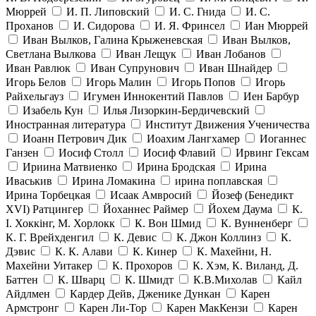
Мюррей
И. П. Липовский
И. С. Гнида
И. С.
Проханов
И. Сидорова
И. Я. Фринсел
Иан Мюррей
Иван Вылков, Галина Крыженевская
Иван Вылков,
Светлана Вылкова
Иван Лещук
Иван Лобанов
Иван Равлюк
Иван Супрунович
Иван Шнайдер
Игорь Белов
Игорь Малин
Игорь Попов
Игорь
Райхельгауз
Игумен Иннокентий Павлов
Иен Барбур
Изабель Кун
Илья Лизоркин-Бердичевский
Иностранная литература
Институт Движения Ученичества
Иоанн Петрович Дик
Иоахим Лангхамер
Иоганнес
Ганзен
Иосиф Столл
Иосиф Флавий
Ирвинг Гексам
Ириина Матвиенко
Ирина Бродская
Ирина
Иваськив
Ирина Ломакина
ирина поплавская
Ирина Торбецкая
Исаак Амвросий
Йозеф (Бенедикт
ХVI) Ратцингер
Йоханнес Раймер
Йохем Даума
К.
І. Хоккінг, М. Хорлокк
К. Вон Шмид
К. Вунненберг
К. Г. Врейхденгил
К. Девис
К. Джон Коллинз
К.
Дэвис
К. К. Алави
К. Кинер
К. Махейни, Н.
Махейни Уитакер
К. Прохоров
К. Хэм, К. Виланд, Д.
Баттен
К. Шварц
К. Шмидт
К.В.Михолав
Кайл
Айдлмен
Кардер Дейв, Дженике Дункан
Карен
Армстронг
Карен Ли-Тор
Карен МакКензи
Карен