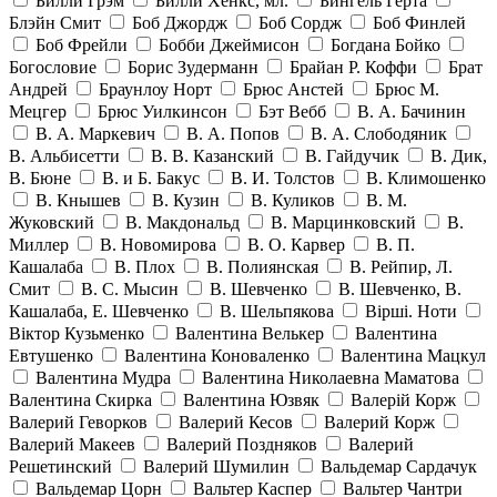
Билли Грэм
Билли Хенкс, мл.
Бингель Герта
Блэйн Смит
Боб Джордж
Боб Сордж
Боб Финлей
Боб Фрейли
Бобби Джеймисон
Богдана Бойко
Богословие
Борис Зудерманн
Брайан Р. Коффи
Брат
Андрей
Браунлоу Норт
Брюс Анстей
Брюс М.
Мецгер
Брюс Уилкинсон
Бэт Вебб
В. А. Бачинин
В. А. Маркевич
В. А. Попов
В. А. Слободяник
В. Альбисетти
В. В. Казанский
В. Гайдучик
В. Дик,
В. Бюне
В. и Б. Бакус
В. И. Толстов
В. Климошенко
В. Кнышев
В. Кузин
В. Куликов
В. М.
Жуковский
В. Макдональд
В. Марцинковский
В.
Миллер
В. Новомирова
В. О. Карвер
В. П.
Кашалаба
В. Плох
В. Полиянская
В. Рейпир, Л.
Смит
В. С. Мысин
В. Шевченко
В. Шевченко, В.
Кашалаба, Е. Шевченко
В. Шельпякова
Вiршi. Ноти
Віктор Кузьменко
Валентина Велькер
Валентина
Евтушенко
Валентина Коноваленко
Валентина Мацкул
Валентина Мудра
Валентина Николаевна Маматова
Валентина Скирка
Валентина Юзвяк
Валерій Корж
Валерий Геворков
Валерий Кесов
Валерий Корж
Валерий Макеев
Валерий Поздняков
Валерий
Решетинский
Валерий Шумилин
Вальдемар Сардачук
Вальдемар Цорн
Вальтер Каспер
Вальтер Чантри