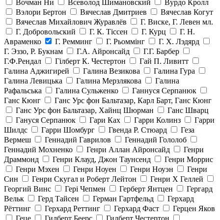
Вочман Ни
Всеволод Шимановский
Вурдо Кролл
Вэлори Бертон
Вячеслав Дмитриев
Вячеслав Когут
Вячеслав Михайлович Журавлёв
Г. Виске, Г. Левен мл.
Г. Добровольский
Г. К. Тiссен
Г. Курц
Г. Н.
Авраменко
Г. Ремминг
Г. Рьоммінг
Г. Х. Лэдярд
Г. Эззо, Р. Букнам
Г.А. Айронсайд
Г.Г. Барбер
Г.Ф.Рендал
Гілберт К. Честертон
Гай П. Ливитт
Галина Аджигирей
Галина Везикова
Галина Гура
Галина Левицька
Галина Мерзлякова
Галина
Рафальська
Галина Сульженко
Ганнуся Серпанюк
Ганс Кюнг
Ганс Урс фон Бальтазар, Карл Барт, Ганс Кюнг
Ганс Урс фон Бальтазар, Хайнц Шюрман
Ганс Шварц
Гануся Серпанюк
Гари Ках
Гарри Колинз
Гарри
Шилдс
Гарри Шомбург
Гвенда Р. Стюард
Геза
Вермеш
Геннадий Гаврилов
Геннадий Гололоб
Геннадий Мохненко
Генри Аллан Айронсайд
Генри
Драммонд
Генри Клауд, Джон Таунсенд
Генри Моррис
Генри Мэхен
Генри Ноуен
Генри Ноуэн
Генри
Син
Генри Скугал и Роберт Лейтон
Генри Х Геллей
Георгий Винс
Гері Чепмен
Герберт Янтцен
Гергард
Вельк
Герд Тайсен
Герман Гартфельд
Герхард
Рёттинг
Герхард Реттинг
Герхард Фаст
Герцен Яков
Геце
Гилберт Беерс
Гилберт Честертон