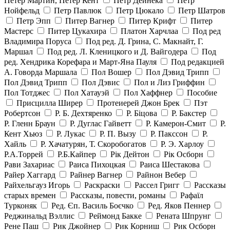
Петер Мартин, Петер Кент
Петр Дейнека
Петр
Нойфельд
Петр Павлюк
Петр Цюкало
Петр Шатров
Петр Эпп
Питер Вагнер
Питер Крифт
Питер
Мастерс
Питер Цукахира
Платон Харчлаа
Под ред
Владимира Поруса
Под ред. Д. Грина, С. Макнайт, Г.
Маршал
Под ред. Л. Кленицкого и Д. Вайгодера
Под
ред. Хендрика Корефара и Март-Яна Пауля
Под редакцией
А. Говорда Маршала
Пол Вошер
Пол Дэвид Трипп
Пол Дэвид Трипп
Пол Дэвис
Пол и Лиз Гриффин
Пол Тотджес
Пол Хатауэй
Пол Хаффнер
Пособие
Присцилла Ширер
Протеиерей Джон Брек
Пэт
Робертсон
Р. Б. Дехтяренко
Р. Біцова
Р. Бакстер
Р. Гленн Браун
Р. Дуглас Гайветт
Р. Камерон-Смит
Р.
Кент Хьюз
Р. Лукас
Р. П. Вызу
Р. Пакссон
Р.
Хайль
Р. Хачатурян, Т. Скоробогатов
Р. Э. Харлоу
Р.А.Торрей
Р.Б.Кайпер
Рік Дейтон
Рік Осборн
Рави Захариас
Раиса Пихоцкая
Раиса Шестакова
Райер Хаггард
Райнер Вагнер
Райнон Вебер
Райхельгауз Игорь
Раскраски
Рассел Григг
Рассказы
старых времен
Рассказы, повести, романы
Рафаїл
Турконяк
Ред. Єп. Василь Боєчко
Ред. Яков Пеннер
Реджинальд Вэллис
Реймонд Бакке
Рената Шпрунг
Рене Паш
Рик Джойнер
Рик Корниш
Рик Осборн