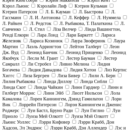
Кэрен Кингсбери
Кэрин Маккензи
Кэрол Кент
Кэрол Льюис
Кэролайн Лиф
Кэтрин Кульман
Кэтрин Патерсон
Л. Б. Кауман
Л. Быстрова
Л.
Гассманн
Л. И. Антонова
Л. Кеффер
Л. Нуммела
Л. Райкен
Л. Редсток
Л. Рыбакова, Т. Палаткина
Л.
Савченко
Л. Стил
Ліза Велчер
Лінда Вашингтон,
Ренді Елкорн
Лара Лонд
Лари Баркетт
Лариса
Железняк
Лариса Козинюк
Лаура Звоферинк
Лаура
Мартин
Лаэль Аррингтон
Лейтон Талберт
Леон
Дж. Вуд
Леонид Банчик
Леонид Прищенко
Леонид
Якобчук
Лесли М. Грант
Лестер Бауман
Лестер
Самралл
Ли Стробел
Ливио Мелина
Лидия
Богачева
Лидия Давыдова
Лидия Хотон
Лиз Кертис
Хиггс
Лиза Бергрен
Лиза Бивер
Лили А. Берн
Лилия Рыбакова
Линда Диллоу
Линда Сибли
Линда Скот
Линда Чайкин
Линн Гарднер
Линн и
Гилберт Моррис
Линн Эйб
Лисет Нильсон
Лола
Камалова
Лорен Каннингем, Дэвид Гамильтон
Лори
Вик
Лоррейн Питерсон
Лорэн Каннингем и Дженис
Роджерс
Луи Бастл, Бруно Ради
Луи Гиглио
Луи
Приоло
Луиза Мей Олкотт
Луиза Мэй Олкотт
Льюис Уоллес
Лэрри Кифовер
Лэрри Крабб, Дон
Хадсон, Эл Эндрюс
Лэрри Крабб, Дэн Аллендер
Лэс и