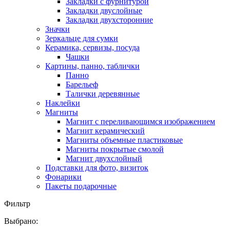
Закладки с фурнитурой
Закладки двуслойные
Закладки двухсторонние
Значки
Зеркальце для сумки
Керамика, сервизы, посуда
Чашки
Картины, панно, таблички
Панно
Барельеф
Талички деревянные
Наклейки
Магниты
Магнит с переливающимся изображением
Магнит керамический
Магниты объемные пластиковые
Магниты покрытые смолой
Магнит двухслойный
Подставки для фото, визиток
Фонарики
Пакеты подарочные
Фильтр
Выбрано: