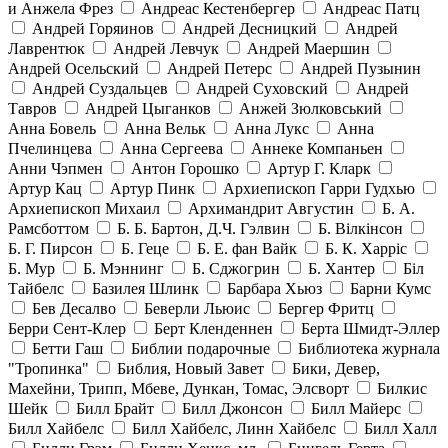
и Анжела Фрез
Андреас Кестенбергер
Андреас Патц
Андрей Горяинов
Андрей Десницкий
Андрей
Лаврентюк
Андрей Левчук
Андрей Маершин
Андрей Осельский
Андрей Петерс
Андрей Пузынин
Андрей Суздальцев
Андрей Суховский
Андрей
Тавров
Андрей Цыганков
Анжей Зюлковський
Анна Бовель
Анна Вельк
Анна Лукс
Анна
Пчелинцева
Анна Сергеева
Аннеке Компаньен
Анни Чэпмен
Антон Горошко
Артур Г. Кларк
Артур Кац
Артур Пинк
Архиепископ Гарри Гудхью
Архиепископ Михаил
Архимандрит Августин
Б. А.
Рамсботтом
Б. Б. Бартон, Д.Ч. Гэлвин
Б. Вілкінсон
Б. Г. Пирсон
Б. Геце
Б. Е. фан Вайк
Б. К. Харріс
Б. Мур
Б. Мэннинг
Б. Сджогрин
Б. Хантер
Біл
Тайбелс
Базилея Шлинк
Барбара Хьюз
Барни Кумс
Бев Десалво
Беверли Льюис
Бергер Фритц
Берри Сент-Клер
Берт Кленденнен
Берта Шмидт-Эллер
Бетти Гаш
Библии подарочные
Библиотека журнала
"Тропинка"
Библия, Новый Завет
Бики, Девер,
Махейни, Трипп, Мбеве, Дункан, Томас, Элсворт
Билкис
Шейк
Билл Брайт
Билл Джонсон
Билл Майерс
Билл Хайбелс
Билл Хайбелс, Линн Хайбелс
Билл Халл