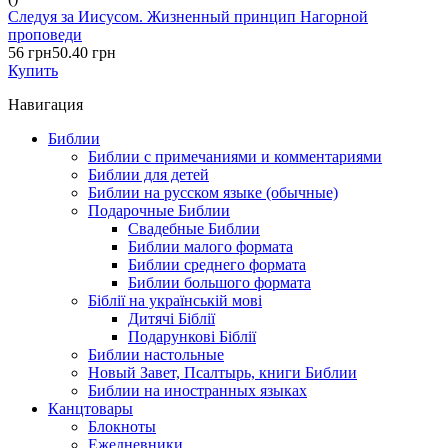
Следуя за Иисусом. Жизненный принцип Нагорной
проповеди
56 грн
50.40 грн
Купить
Навигация
Библии
Библии с примечаниями и комментариями
Библии для детей
Библии на русском языке (обычные)
Подарочные Библии
Свадебные Библии
Библии малого формата
Библии среднего формата
Библии большого формата
Біблії на українській мові
Дитячі Біблії
Подарункові Біблії
Библии настольные
Новый Завет, Псалтырь, книги Библии
Библии на иностранных языках
Канцтовары
Блокноты
Ежедневники