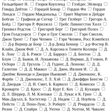
Гильдебрант Н.
Глория Коупленд
Глэйдис Эйлворд
Говард Дейтон
Гораций Бонар
Гордон Фи
Гордон
Линдси
Гордон Макдональд
Грант Мартин и Дейдре
Бобган
Графиня де Сегюр
Грег Гилберт
Грегори А.
Бойд
Грегори Р. Фриззелл
Грейс Ливингстон Хилл
Гренвил Редсток
Григорий Берг
Григорий Полоз
Грэм Голдсуорси
Гэри и Грэг Смолли
Гэри Смолли,
Джон Трент
Гэри Чепмен
Гэри Чепмен, Росс Кэмпбелл
Д-р Вернер де Боор
Д-р Девід Беннер
д-р Фостер В.
Клайн, Джим Фей
Д. А. Карсона и Тимоти Коллера
Д.
Б. Лонг
Д. Б. Рэмси
Д. Барроуз
Д. Бентон
Д.
Блум
Д. Быков, И. Лукьянова
Д. Вирман, Д. Гэлвин, Р.
Осборн
Д. Груэлль
Д. Гудинг, Д. Леннокс
Д. Д.
Галютин
Д. Д. Маккол
Д. Данн, Ивлиев И.
Д.
Джеймс Кеннеди и Джерри Ньюкомб
Д. Дженкинс, К.
Фарби
Д. Дженкинс, Т. Л. Хэй
Д. Джеффри Бингэм
Д. Джордж
Д. И. Смит, Б. Карвилл
Д. Комиски
Д.
Кромарти
Д. Кросс
Д. Курт Е. Кох
Д. Кухащек
Д. Л. Шеррер, Л. М. Клепаки
Д. Лукас и К. Грин
Д.
Мак-Дауэлл, Б. Хостетлер
Д. Нидем
Д. Ноубель
Д.
Пейсти
Д. Пенн-Луис, Э. Робертс
Д. Річардсон
Д.
Ризон
Д. Спайри
Д. Уитни
Д. Уолтон, М. Чавалес