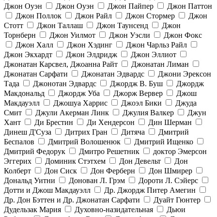
Джон Оуэн
Джон Оуэн
Джон Пайпер
Джон Паттон
Джон Поллок
Джон Райл
Джон Стормер
Джон
Стотт
Джон Таллаш
Джон Таунсенд
Джон
Торнберн
Джон Уилмот
Джон Уэсли
Джон Фокс
Джон Халл
Джон Хэдинг
Джон Чарльз Райл
Джон Экхардт
Джон Элдридж
Джон Эллиот
Джонатан Карсвел, Джоанна Райт
Джонатан Лиман
Джонатан Сарфати
Джонатан Эдвардс
Джони Эрексон
Тада
Джонотан Эдвардс
Джордж В. Буш
Джордж
Макдональд
Джордж Уба
Джорж Вервер
Джош
Макдауэлл
Джошуа Харрис
Джоэл Бики
Джуда
Смит
Джули Акерман Линк
Джулия Валкер
Джун
Хант
Ди Брестин
Ди Хендерсон
Дин Шерман
Динеш Д'Суза
Дитрих Гран
Дитяча
Дмитрий
Беспалов
Дмитрий Волошенюк
Дмитрий Ищенко
Дмитрий Федорук
Дмитро Решетник
доктор Эмерсон
Эггерих
Доминик Стэтхем
Дон Девельт
Дон
Колберт
Дон Сиск
Дон Ферберн
Дон Шмирер
Дональд Уитни
Донован Л. Грэм
Дороти Л. Сэйерс
Дотти и Джош Макдауэлл
Др. Джордж Питер Амегин
Др. Дон Бэттен и Др. Джонатан Сарфати
Дуайт Гюнтер
Дудельзак Мария
Духовно-назидательная
Дьюи