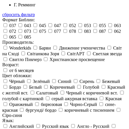
Г. Ремминг
сбросить фильтр
Формат Библии:
037
043
045
047
052
053
055
063
072
073
075
077
078
083
087
062
065
085
Производитель:
Wonderkids
Барви
Движение ученичества
Світ
на Сході
Світанкова Зоря
СвітАРТ
Светлая звезда
Свитло Пикчерз
Христианское просвещение
Возраст:
от 6 месяцев
Цвет обложки:
Чёрный
Зелёный
Синий
Сирень
Бежевый
Бордо
Белый
Коричневый
Голубой
Красный
с желтой вст.
Салатовый
Черный с коричневой вст.
голубой с картинкой
серый ажурная вставка
Красная
Оранжевый
бирюзовая
Чорно-Серый
сине-
красная
бургунді/ бордо
коричневый с тиснением
Сіро-синя
Язык:
Английский
Русский язык
Англо - Русский