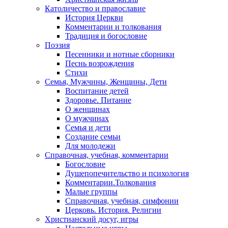
Католичество и православие
История Церкви
Комментарии и толкования
Традиция и богословие
Поэзия
Песенники и нотные сборники
Песнь возрождения
Стихи
Семья, Мужчины, Женщины, Дети
Воспитание детей
Здоровье. Питание
О женщинах
О мужчинах
Семья и дети
Создание семьи
Для молодежи
Справочная, учебная, комментарии
Богословие
Душепопечительство и психология
Комментарии.Толкования
Малые группы
Справочная, учебная, симфонии
Церковь. История. Религии
Христианский досуг, игры