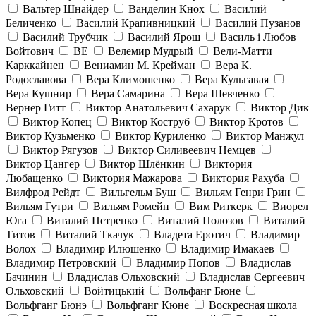
Вальтер Шнайдер
Ванделин Кнох
Василий
Беличенко
Василий Крапивницкий
Василий Пузанов
Василий Трубчик
Василий Ярош
Василь і Любов
Войтович
ВЕ
Велемир Мудрый
Вели-Матти
Карккайнен
Вениамин М. Крейман
Вера К.
Родославова
Вера Климошенко
Вера Кульгавая
Вера Кушнир
Вера Самарина
Вера Шевченко
Вернер Гитт
Виктор Анатольевич Сахарук
Виктор Дик
Виктор Копец
Виктор Коструб
Виктор Кротов
Виктор Кузьменко
Виктор Куриленко
Виктор Манжул
Виктор Рягузов
Виктор Силивеевич Немцев
Виктор Цангер
Виктор Шлёнкин
Виктория
Любащенко
Виктория Мажарова
Виктория Рахуба
Вилфрод Рейдт
Вильгельм Буш
Вильям Генри Грин
Вильям Гутри
Вильям Ромейн
Вим Риткерк
Виорел
Юга
Виталий Петренко
Виталий Полозов
Виталий
Титов
Виталий Ткачук
Владета Еротич
Владимир
Волох
Владимир Илюшенко
Владимир Имакаев
Владимир Петровский
Владимир Попов
Владислав
Бачинин
Владислав Ольховский
Владислав Сергеевич
Ольховский
Войтицький
Вольфанг Бюне
Вольфганг Бюнэ
Вольфганг Кюне
Воскресная школа