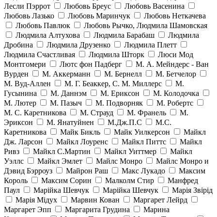
Лесли Пэррот
Любовь Бреус
Любовь Васенина
Любовь Лазько
Любовь Маринчук
Любовь Неткачева
Любовь Павлюк
Любовь Рычко, Людмила Шамовская
Людмила Алтухова
Людмила Барабаш
Людмила
Дробина
Людмила Друзенко
Людмила Плетт
Людмила Счастливая
Людмила Шторк
Люси Мод
Монтгомери
Лютс фон Падберг
М. А. Мейндерс - Ван
Вурден
М. Аккерманн
М. Бернелл
М. Бетчелор
М. Вуд-Аллен
М. Г. Беаккер, С. М. Миллерс
М.
Гусынина
М. Даннэм
М. Ериксон
М. Колодочка
М. Лютер
М. Пазыч
М. Подворняк
М. Робертс
М. С. Каретникова
М. Страуд
М. Франель
М.
Эриксон
М. Янатуйнен
М.Дж.П.С
М.С.
Каретникова
Майк Бикль
Майк Уилкерсон
Майкл
Дж. Ларсон
Майкл Лоуренс
Майкл Питтс
Майкл
Ривз
Майкл С.Мартин
Майкл Уиттмер
Майкл
Уэллс
Майкл Эмлет
Майлс Монро
Майлс Монро и
Дэвид Бэрроуз
Майрон Раш
Макс Лукадо
Максим
Король
Максим Сорин
Малколм Стир
Манфред
Паул
Марійка Шевчук
Марійка Шевчук
Марія Звірід
Марія Мідух
Марвин Кован
Маргарет Лейрд
Маргарет Эпп
Маргарита Грудина
Марина