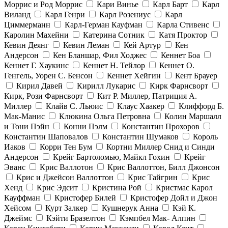
Моррис и Род Моррис
Кари Винье
Карл Барт
Карл
Виланд
Карл Генри
Карл Розениус
Карл
Циммерманн
Карл-Герман Кауфман
Карла Стивенс
Каролин Махейни
Катерина Сотник
Катя Проктор
Кевин Деянг
Кевин Леман
Кей Артур
Кен
Андерсон
Кен Бланшар, Фил Ходжес
Кеннет Боа
Кеннет Г. Хаукинс
Кеннет Н. Тейлор
Кеннет О.
Генгель, Уорен С. Бенсон
Кеннет Хейгин
Кент Брауер
Кирил Давей
Кирилл Лукарис
Кирк Фарнсворт
Кирк, Рози Фарнсворт
Кит Р. Миллер, Патриция А.
Миллер
Клайв С. Льюис
Клаус Хаакер
Клиффорд Б.
Мак-Манис
Клюкина Ольга Петровна
Колин Маршалл
и Тони Пэйн
Конни Пэлм
Константин Прохоров
Константин Шаповалов
Константин Шумаков
Король
Иаков
Корри Тен Бум
Кортни Миллер Снид и Синди
Андерсон
Крейг Бартоломью, Майкл Гохин
Крейг
Эванс
Крис Валлотон
Крис Валлоттон, Билл Джонсон
Крис и Джейсон Валлоттон
Крис Тайгрин
Крис
Хенд
Крис Эдсит
Кристина Рой
Кристмас Карол
Кауффман
Кристофер Билей
Кристофер Дойл и Джон
Хейсом
Курт Залкер
Кушнерук Анна
Кэй К.
Джеймс
Кэйти Бразелтон
Кэмпбел Мак- Алпин