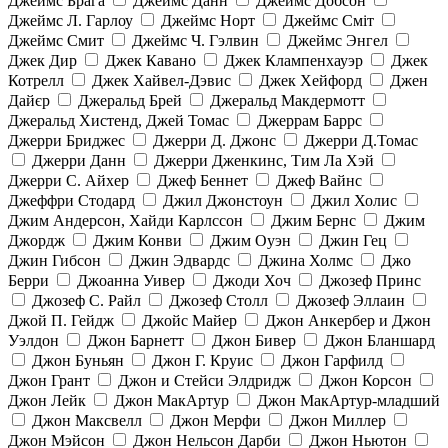
Джеймс Брага
Джеймс Данн
Джеймс Добсон
Джеймс Л. Гарлоу
Джеймс Норт
Джеймс Сміт
Джеймс Смит
Джеймс Ч. Гэлвин
Джеймс Энгел
Джек Дир
Джек Кавано
Джек Клампенхауэр
Джек
Котрелл
Джек Хайвел-Дэвис
Джек Хейфорд
Джен
Дайєр
Джеральд Брей
Джеральд Макдермотт
Джеральд Хистенд, Джей Томас
Джеррам Баррс
Джерри Бриджес
Джерри Д. Джонс
Джерри Д.Томас
Джерри Данн
Джерри Дженкинс, Тим Ла Хэй
Джерри С. Айхер
Джеф Беннет
Джеф Вайнс
Джеффри Стодард
Джил Джонстоун
Джил Холис
Джим Андерсон, Хайди Карлссон
Джим Бернс
Джим
Джордж
Джим Конви
Джим Оуэн
Джин Гец
Джин Гибсон
Джин Эдвардс
Джина Холмс
Джо
Берри
Джоанна Уивер
Джоди Хоч
Джозеф Принс
Джозеф С. Райл
Джозеф Столл
Джозеф Эллаин
Джой П. Гейдж
Джойс Майер
Джон Анкербер и Джон
Уэлдон
Джон Барнетт
Джон Бивер
Джон Бланшард
Джон Буньян
Джон Г. Круис
Джон Гарфилд
Джон Грант
Джон и Стейси Элдридж
Джон Корсон
Джон Лейк
Джон МакАртур
Джон МакАртур-младший
Джон Максвелл
Джон Мерфи
Джон Миллер
Джон Мэйсон
Джон Нельсон Дарби
Джон Ньютон