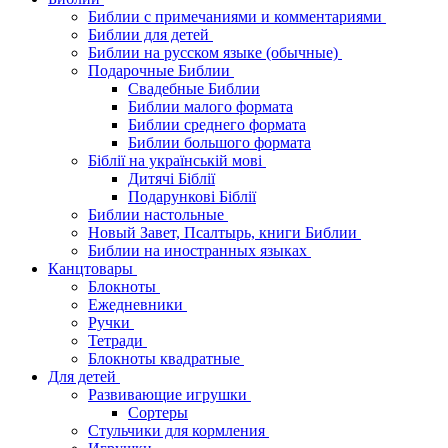
Библии с примечаниями и комментариями
Библии для детей
Библии на русском языке (обычные)
Подарочные Библии
Свадебные Библии
Библии малого формата
Библии среднего формата
Библии большого формата
Біблії на українській мові
Дитячі Біблії
Подарункові Біблії
Библии настольные
Новый Завет, Псалтырь, книги Библии
Библии на иностранных языках
Канцтовары
Блокноты
Ежедневники
Ручки
Тетради
Блокноты квадратные
Для детей
Развивающие игрушки
Сортеры
Стульчики для кормления