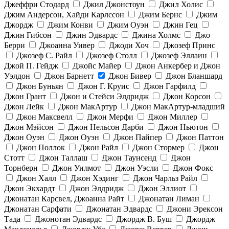
Джеффри Стодард
Джил Джонстоун
Джил Холис
Джим Андерсон, Хайди Карлссон
Джим Бернс
Джим
Джордж
Джим Конви
Джим Оуэн
Джин Гец
Джин Гибсон
Джин Эдвардс
Джина Холмс
Джо
Берри
Джоанна Уивер
Джоди Хоч
Джозеф Принс
Джозеф С. Райл
Джозеф Столл
Джозеф Эллаин
Джой П. Гейдж
Джойс Майер
Джон Анкербер и Джон
Уэлдон
Джон Барнетт
Джон Бивер
Джон Бланшард
Джон Буньян
Джон Г. Круис
Джон Гарфилд
Джон Грант
Джон и Стейси Элдридж
Джон Корсон
Джон Лейк
Джон МакАртур
Джон МакАртур-младший
Джон Максвелл
Джон Мерфи
Джон Миллер
Джон Мэйсон
Джон Нельсон Дарби
Джон Ньютон
Джон Оуэн
Джон Оуэн
Джон Пайпер
Джон Паттон
Джон Поллок
Джон Райл
Джон Стормер
Джон
Стотт
Джон Таллаш
Джон Таунсенд
Джон
Торнберн
Джон Уилмот
Джон Уэсли
Джон Фокс
Джон Халл
Джон Хэдинг
Джон Чарльз Райл
Джон Экхардт
Джон Элдридж
Джон Эллиот
Джонатан Карсвел, Джоанна Райт
Джонатан Лиман
Джонатан Сарфати
Джонатан Эдвардс
Джони Эрексон
Тада
Джонотан Эдвардс
Джордж В. Буш
Джордж