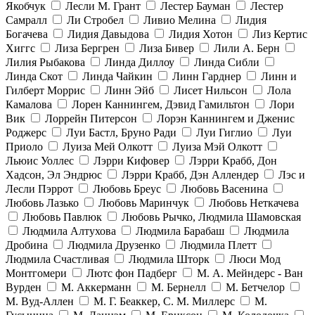
Якобчук
Лесли М. Грант
Лестер Бауман
Лестер
Самралл
Ли Стробел
Ливио Мелина
Лидия
Богачева
Лидия Давыдова
Лидия Хотон
Лиз Кертис
Хиггс
Лиза Бергрен
Лиза Бивер
Лили А. Берн
Лилия Рыбакова
Линда Диллоу
Линда Сибли
Линда Скот
Линда Чайкин
Линн Гарднер
Линн и
Гилберт Моррис
Линн Эйб
Лисет Нильсон
Лола
Камалова
Лорен Каннингем, Дэвид Гамильтон
Лори
Вик
Лоррейн Питерсон
Лорэн Каннингем и Дженис
Роджерс
Луи Бастл, Бруно Ради
Луи Гиглио
Луи
Приоло
Луиза Мей Олкотт
Луиза Мэй Олкотт
Льюис Уоллес
Лэрри Кифовер
Лэрри Крабб, Дон
Хадсон, Эл Эндрюс
Лэрри Крабб, Дэн Аллендер
Лэс и
Лесли Пэррот
Любовь Бреус
Любовь Васенина
Любовь Лазько
Любовь Маринчук
Любовь Неткачева
Любовь Павлюк
Любовь Рычко, Людмила Шамовская
Людмила Алтухова
Людмила Барабаш
Людмила
Дробина
Людмила Друзенко
Людмила Плетт
Людмила Счастливая
Людмила Шторк
Люси Мод
Монтгомери
Лютс фон Падберг
М. А. Мейндерс - Ван
Вурден
М. Аккерманн
М. Бернелл
М. Бетчелор
М. Вуд-Аллен
М. Г. Беаккер, С. М. Миллерс
М.