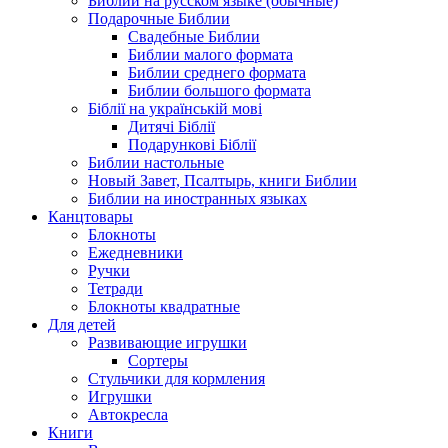
Библии на русском языке (обычные)
Подарочные Библии
Свадебные Библии
Библии малого формата
Библии среднего формата
Библии большого формата
Біблії на українській мові
Дитячі Біблії
Подарункові Біблії
Библии настольные
Новый Завет, Псалтырь, книги Библии
Библии на иностранных языках
Канцтовары
Блокноты
Ежедневники
Ручки
Тетради
Блокноты квадратные
Для детей
Развивающие игрушки
Сортеры
Стульчики для кормления
Игрушки
Автокресла
Книги