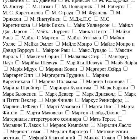
Гусынина
М. Даннэм
М. Ериксон
М. Колодочка
М. Лютер
М. Пазыч
М. Подворняк
М. Робертс
М. С. Каретникова
М. Страуд
М. Франель
М.
Эриксон
М. Янатуйнен
М.Дж.П.С
М.С.
Каретникова
Майк Бикль
Майк Уилкерсон
Майкл
Дж. Ларсон
Майкл Лоуренс
Майкл Питтс
Майкл
Ривз
Майкл С.Мартин
Майкл Уиттмер
Майкл
Уэллс
Майкл Эмлет
Майлс Монро
Майлс Монро и
Дэвид Бэрроуз
Майрон Раш
Макс Лукадо
Максим
Король
Максим Сорин
Малколм Стир
Манфред
Паул
Марійка Шевчук
Марійка Шевчук
Марія Звірід
Марія Мідух
Марвин Кован
Маргарет Лейрд
Маргарет Эпп
Маргарита Грудина
Марина
Каретникава
Марина Полякова
Марина Тихонова
Марина Шрейнер
Мариори Букингам
Марк Баркли
Марк Бьюкенен
Марк Деввер
Марк Дрисколл
Марк
и Пэтти Вёклер
Марк Финли
Маркус Реинсфорд
Марлин ЛеФевр
Марті Маховскі
Марта Пис
Марта
Финли
Марти Мачовски
Мартин Ллойд-Джонс
Материалы литературного семинара
Мать Тереза
Мельвин Т. Лакок
Мердок Кемпбелл
Мерилин Ласло
Мерион Томас
Мерлин Каротерз
Методический
вестник
Мефодій Благовірний
Микола Сокол
Мими