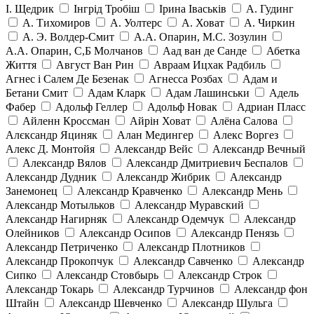
І. Щедрик
Інгрід Тробіш
Ірина Іваськів
А. Гудинг
А. Тихомиров
А. Уолтерс
А. Ховат
А. Чиркин
А. Э. Волдер-Смит
А.А. Опарин, М.С. Зозулин
А.А. Опарин, С,Б Молчанов
Аад ван де Санде
Абетка
Життя
Август Ван Рин
Авраам Ицхак Радбиль
Агнес і Салем Де Безенак
Агнесса Розбах
Адам и
Бетани Смит
Адам Кларк
Адам Лашинськи
Адель
Фабер
Адольф Геллер
Адольф Новак
Адриан Пласс
Айленн Кроссман
Айрін Ховат
Алёна Салова
Алєксандр Яциняк
Алан Медингер
Алекс Воргез
Алекс Д. Монтойя
Александр Вейс
Александр Вечный
Александр Вялов
Александр Дмитриевич Беспалов
Александр Дудник
Александр Жибрик
Александр
Занемонец
Александр Кравченко
Александр Мень
Александр Мотыльков
Александр Муравский
Александр Нагирняк
Александр Одемчук
Александр
Олейников
Александр Осипов
Александр Пенязь
Александр Петриченко
Александр Плотников
Александр Прокопчук
Александр Савченко
Александр
Сипко
Александр Стовбырь
Александр Строк
Александр Токарь
Александр Турчинов
Александр фон
Штайн
Александр Шевченко
Александр Шульга