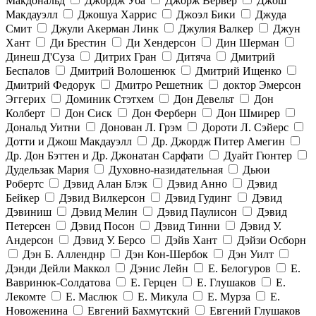
Макдональд
Джордж Уба
Джорж Вервер
Джош
Макдауэлл
Джошуа Харрис
Джоэл Бики
Джуда
Смит
Джули Акерман Линк
Джулия Валкер
Джун
Хант
Ди Брестин
Ди Хендерсон
Дин Шерман
Динеш Д'Суза
Дитрих Гран
Дитяча
Дмитрий
Беспалов
Дмитрий Волошенюк
Дмитрий Ищенко
Дмитрий Федорук
Дмитро Решетник
доктор Эмерсон
Эггерих
Доминик Стэтхем
Дон Девельт
Дон
Колберт
Дон Сиск
Дон Ферберн
Дон Шмирер
Дональд Уитни
Донован Л. Грэм
Дороти Л. Сэйерс
Дотти и Джош Макдауэлл
Др. Джордж Питер Амегин
Др. Дон Бэттен и Др. Джонатан Сарфати
Дуайт Гюнтер
Дудельзак Мария
Духовно-назидательная
Дьюи
Робертс
Дэвид Алан Блэк
Дэвид Анно
Дэвид
Бейкер
Дэвид Вилкерсон
Дэвид Гудинг
Дэвид
Дэвиниш
Дэвид Мелин
Дэвид Паулисон
Дэвид
Петерсен
Дэвид Посон
Дэвид Тинни
Дэвид У.
Андерсон
Дэвид У. Берсо
Дэйв Хант
Дэйзи Осборн
Дэн Б. Алленднр
Дэн Кон-Шербок
Дэн Уилт
Дэнди Дейли Маккол
Дэнис Лейн
Е. Белогуров
Е.
Вавринюк-Солдатова
Е. Герцен
Е. Глушаков
Е.
Лекомте
Е. Маслюк
Е. Микула
Е. Мурза
Е.
Новоженина
Евгений Бахмутский
Евгений Глушаков