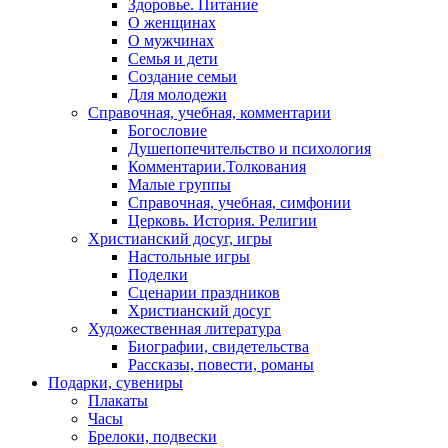
Здоровье. Питание
О женщинах
О мужчинах
Семья и дети
Создание семьи
Для молодежи
Справочная, учебная, комментарии
Богословие
Душепопечительство и психология
Комментарии.Толкования
Малые группы
Справочная, учебная, симфонии
Церковь. История. Религии
Христианский досуг, игры
Настольные игры
Поделки
Сценарии праздников
Христианский досуг
Художественная литература
Биографии, свидетельства
Рассказы, повести, романы
Подарки, сувениры
Плакаты
Часы
Брелоки, подвески