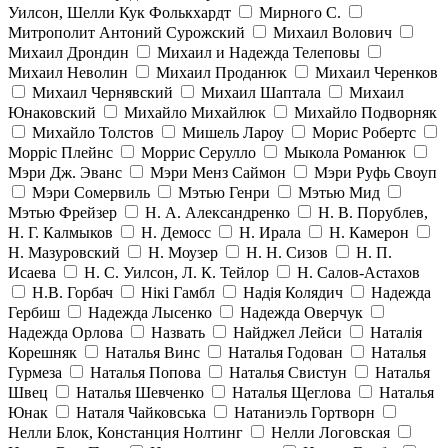
Уилсон, Шелли Кук Фолькхардт
Мирного С.
Митрополит Антоний Сурожский
Михаил Волович
Михаил Дрондин
Михаил и Надежда Телеповы
Михаил Неволин
Михаил Проданюк
Михаил Черенков
Михаил Чернявский
Михаил Шаптала
Михаил
Юнаковский
Михайло Михайлюк
Михайло Подворняк
Михайло Толстов
Мишель Лароу
Морис Робертс
Морріс Плейнс
Моррис Серулло
Мыкола Романюк
Мэри Дж. Эванс
Мэри Менз Саймон
Мэри Руфь Своуп
Мэри Сомервиль
Мэтью Генри
Мэтью Мид
Мэтью Фрейзер
Н. А. Александренко
Н. В. Порублев,
Н. Г. Калмыков
Н. Демосс
Н. Ирала
Н. Камерон
Н. Мазуровский
Н. Моузер
Н. Н. Сизов
Н. П.
Исаева
Н. С. Уилсон, Л. К. Тейлор
Н. Салов-Астахов
Н.В. Горбач
Нікі Гамбл
Надія Колядич
Надежда
Гербиш
Надежда Лысенко
Надежда Оверчук
Надежда Орлова
Назвать
Найджел Лейси
Наталія
Корешняк
Наталья Винс
Наталья Годован
Наталья
Гурмеза
Наталья Попова
Наталья Свистун
Наталья
Швец
Наталья Шевченко
Наталья Щеглова
Наталья
Юнак
Наталя Чайковська
Натаниэль Гортворн
Нелли Блок, Констанция Нолтинг
Нелли Логовская