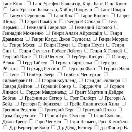
Ганс Кюнг
Ганс Урс фон Бальтазар, Карл Барт, Ганс Кюнг
Ганс Урс фон Бальтазар, Хайнц Шюрман
Ганс Шварц
Гануся Серпанюк
Гари Ках
Гарри Колинз
Гарри
Шилдс
Гарри Шомбург
Гвенда Р. Стюард
Геза
Вермеш
Геннадий Гаврилов
Геннадий Гололоб
Геннадий Мохненко
Генри Аллан Айронсайд
Генри
Драммонд
Генри Клауд, Джон Таунсенд
Генри Моррис
Генри Мэхен
Генри Ноуен
Генри Ноуэн
Генри
Син
Генри Скугал и Роберт Лейтон
Генри Х Геллей
Георгий Винс
Гері Чепмен
Герберт Янтцен
Гергард
Вельк
Герд Тайсен
Герман Гартфельд
Герхард
Рёттинг
Герхард Реттинг
Герхард Фаст
Герцен Яков
Геце
Гилберт Беерс
Гилберт Честертон
Гильдебрант Н.
Глория Коупленд
Глэйдис Эйлворд
Говард Дейтон
Гораций Бонар
Гордон Фи
Гордон
Линдси
Гордон Макдональд
Грант Мартин и Дейдре
Бобган
Графиня де Сегюр
Грег Гилберт
Грегори А.
Бойд
Грегори Р. Фриззелл
Грейс Ливингстон Хилл
Гренвил Редсток
Григорий Берг
Григорий Полоз
Грэм Голдсуорси
Гэри и Грэг Смолли
Гэри Смолли,
Джон Трент
Гэри Чепмен
Гэри Чепмен, Росс Кэмпбелл
Д-р Вернер де Боор
Д-р Девід Беннер
д-р Фостер В.