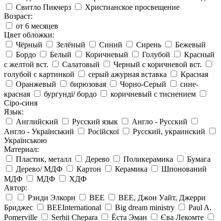
Свитло Пикчерз
Христианское просвещение
Возраст:
от 6 месяцев
Цвет обложки:
Чёрный
Зелёный
Синий
Сирень
Бежевый
Бордо
Белый
Коричневый
Голубой
Красный
с желтой вст.
Салатовый
Черный с коричневой вст.
голубой с картинкой
серый ажурная вставка
Красная
Оранжевый
бирюзовая
Чорно-Серый
сине-
красная
бургунді/ бордо
коричневый с тиснением
Сіро-синя
Язык:
Английский
Русский язык
Англо - Русский
Англо - Український
Російскої
Русский, украинский
Українською
Материал:
Пластик, металл
Дерево
Поликерамика
Бумага
Дерево/ МДФ
Картон
Керамика
Шпонований
МДФ
МДФ
ХДФ
Автор:
Рэнди Элкорн
BEE
BEE, Джон Уайт, Джерри
Бриджес
BEEInternational
Big dream ministry
Paul A.
Pomerville
Serhii Chepara
Ёста Эман
Єва Лекомте