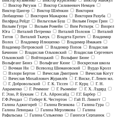
Виктор Кузьменко
Виктор Куриленко
Виктор Манжул
Виктор Рягузов
Виктор Силивеевич Немцев
Виктор Цангер
Виктор Шлёнкин
Виктория
Любащенко
Виктория Мажарова
Виктория Рахуба
Вилфрод Рейдт
Вильгельм Буш
Вильям Генри Грин
Вильям Гутри
Вильям Ромейн
Вим Риткерк
Виорел
Юга
Виталий Петренко
Виталий Полозов
Виталий
Титов
Виталий Ткачук
Владета Еротич
Владимир
Волох
Владимир Илюшенко
Владимир Имакаев
Владимир Петровский
Владимир Попов
Владислав
Бачинин
Владислав Ольховский
Владислав Сергеевич
Ольховский
Войтицький
Вольфанг Бюне
Вольфганг Бюнэ
Вольфганг Кюне
Воскресная школа
Вочман Ни
Всеволод Шимановский
Вурдо Кролл
Вэлори Бертон
Вячеслав Дмитриев
Вячеслав Когут
Вячеслав Михайлович Журавлёв
Г. Виске, Г. Левен мл.
Г. Добровольский
Г. К. Тiссен
Г. Курц
Г. Н.
Авраменко
Г. Ремминг
Г. Рьоммінг
Г. Х. Лэдярд
Г. Эззо, Р. Букнам
Г.А. Айронсайд
Г.Г. Барбер
Г.Ф.Рендал
Гілберт К. Честертон
Гай П. Ливитт
Галина Аджигирей
Галина Везикова
Галина Гура
Галина Левицька
Галина Мерзлякова
Галина
Рафальська
Галина Сульженко
Ганнуся Серпанюк