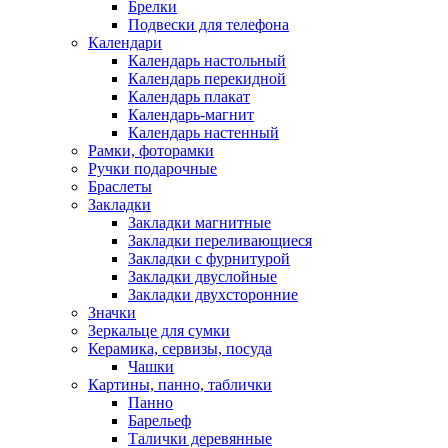
Брелки
Подвески для телефона
Календари
Календарь настольный
Календарь перекидной
Календарь плакат
Календарь-магнит
Календарь настенный
Рамки, фоторамки
Ручки подарочные
Браслеты
Закладки
Закладки магнитные
Закладки переливающиеся
Закладки с фурнитурой
Закладки двуслойные
Закладки двухсторонние
Значки
Зеркальце для сумки
Керамика, сервизы, посуда
Чашки
Картины, панно, таблички
Панно
Барельеф
Талички деревянные