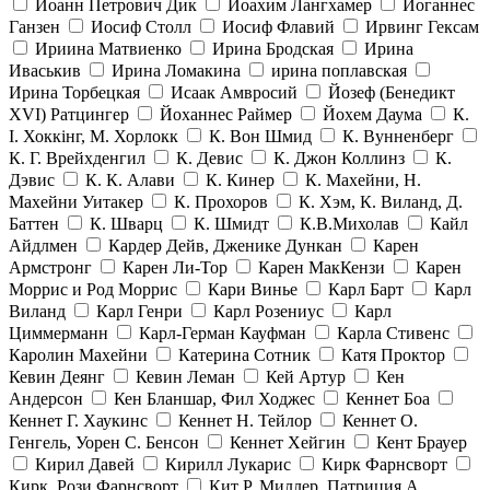
Иоанн Петрович Дик
Иоахим Лангхамер
Иоганнес
Ганзен
Иосиф Столл
Иосиф Флавий
Ирвинг Гексам
Ириина Матвиенко
Ирина Бродская
Ирина
Иваськив
Ирина Ломакина
ирина поплавская
Ирина Торбецкая
Исаак Амвросий
Йозеф (Бенедикт
ХVI) Ратцингер
Йоханнес Раймер
Йохем Даума
К.
І. Хоккінг, М. Хорлокк
К. Вон Шмид
К. Вунненберг
К. Г. Врейхденгил
К. Девис
К. Джон Коллинз
К.
Дэвис
К. К. Алави
К. Кинер
К. Махейни, Н.
Махейни Уитакер
К. Прохоров
К. Хэм, К. Виланд, Д.
Баттен
К. Шварц
К. Шмидт
К.В.Михолав
Кайл
Айдлмен
Кардер Дейв, Дженике Дункан
Карен
Армстронг
Карен Ли-Тор
Карен МакКензи
Карен
Моррис и Род Моррис
Кари Винье
Карл Барт
Карл
Виланд
Карл Генри
Карл Розениус
Карл
Циммерманн
Карл-Герман Кауфман
Карла Стивенс
Каролин Махейни
Катерина Сотник
Катя Проктор
Кевин Деянг
Кевин Леман
Кей Артур
Кен
Андерсон
Кен Бланшар, Фил Ходжес
Кеннет Боа
Кеннет Г. Хаукинс
Кеннет Н. Тейлор
Кеннет О.
Генгель, Уорен С. Бенсон
Кеннет Хейгин
Кент Брауер
Кирил Давей
Кирилл Лукарис
Кирк Фарнсворт
Кирк, Рози Фарнсворт
Кит Р. Миллер, Патриция А.