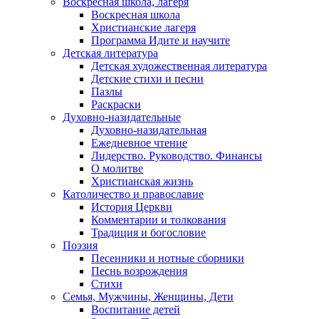
Воскресная школа, лагеря
Воскресная школа
Христианские лагеря
Программа Идите и научите
Детская литература
Детская художественная литература
Детские стихи и песни
Пазлы
Раскраски
Духовно-назидательные
Духовно-назидательная
Ежедневное чтение
Лидерство. Руководство. Финансы
О молитве
Христианская жизнь
Католичество и православие
История Церкви
Комментарии и толкования
Традиция и богословие
Поэзия
Песенники и нотные сборники
Песнь возрождения
Стихи
Семья, Мужчины, Женщины, Дети
Воспитание детей