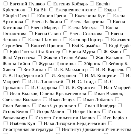
Евгений Пушков
Евгения Кобзарь
Евелін
Крістенсон
Ед Віт
Ежедневное чтение
Ездра
Ейпріл Грені
Ейприл Грени
Екатерина Бут
Елена
Архипова
Елена Бабкина
Елена Заварзина
Елена
Косинова
Елена Марчук
Елена Микула
Елена
Пятилетова
Елена Савон
Елена Соколова
Елена
Чепилка
Елена Шамрова
Елеонор Портер
Елизавета
Стромбек
Елисей Пронин
Емі Кармайкл
Ендi Еддiс
Ерін Г'юз та Літа Коснер
Ерика Мурза
Ж. Фавр
Жакі Мусензека
Жаклин Телло Айяла
Жан Кальвин
Жанна Гийон
Журнал Тропинка
Збірник
Зейвир Б.
Хавен
Зиг Зиглар
И. Б. Макмастер
И. В. Каргель
И. В. Подберезский
И. Згуровец
И. М. Концевич
И.
Мюррей
И. П. Липовский
И. С. Гнида
И. С.
Проханов
И. Сидорова
И. Я. Фринсел
Иан Мюррей
Иван Вылков, Галина Крыженевская
Иван Вылков,
Светлана Вылкова
Иван Лещук
Иван Лобанов
Иван Равлюк
Иван Супрунович
Иван Шнайдер
Игорь Белов
Игорь Малин
Игорь Попов
Игорь
Райхельгауз
Игумен Иннокентий Павлов
Иен Барбур
Изабель Кун
Илья Лизоркин-Бердичевский
Иностранная литература
Институт Движения Ученичества