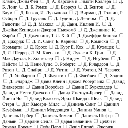
Клайн, Джим Фей
Д. А. Карсона и Тимоти Коллера
Д.
Б. Лонг
Д. Б. Рэмси
Д. Барроуз
Д. Бентон
Д.
Блум
Д. Быков, И. Лукьянова
Д. Вирман, Д. Гэлвин, Р.
Осборн
Д. Груэлль
Д. Гудинг, Д. Леннокс
Д. Д.
Галютин
Д. Д. Маккол
Д. Данн, Ивлиев И.
Д.
Джеймс Кеннеди и Джерри Ньюкомб
Д. Дженкинс, К.
Фарби
Д. Дженкинс, Т. Л. Хэй
Д. Джеффри Бингэм
Д. Джордж
Д. И. Смит, Б. Карвилл
Д. Комиски
Д.
Кромарти
Д. Кросс
Д. Курт Е. Кох
Д. Кухащек
Д. Л. Шеррер, Л. М. Клепаки
Д. Лукас и К. Грин
Д.
Мак-Дауэлл, Б. Хостетлер
Д. Нидем
Д. Ноубель
Д.
Пейсти
Д. Пенн-Луис, Э. Робертс
Д. Річардсон
Д.
Ризон
Д. Спайри
Д. Уитни
Д. Уолтон, М. Чавалес
Д. Уорбартон
Д. Фаунтин
Д. Флейвел
Д. Хэдинг
Д. Элдридж
Діана Клейн і Джоел Роберт Бікі
Давид
Вилкерсон
Давид Воробьев
Давид Г. Буркхолдер
Давид и Нетти Джексон
Давид Инстоун-Брюер
Давид
Йонги Чо
Давид Классен, Эрих Шмиддт-Шель
Давид
Стерн
Даг Хьюард- Милс
Даниель Смит
Даниил
Кауффман
Даниил Мордовцев
Даниил Умнов
Даниэль Гербер
Даниэль Зименс
Даниэль Шефер
Даньян
Дарлин Сейла
Дарья Баданина
Дебби и
Ричард Лоренс
Деби Перл
Девід Епплбі, Джордж