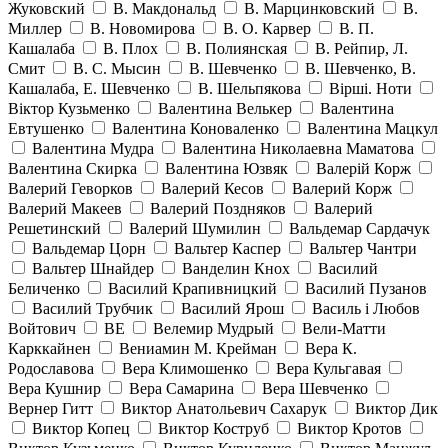
Жуковский
В. Макдональд
В. Марцинковский
В.
Миллер
В. Новомирова
В. О. Карвер
В. П.
Кашалаба
В. Плох
В. Полиянская
В. Рейпир, Л.
Смит
В. С. Мысин
В. Шевченко
В. Шевченко, В.
Кашалаба, Е. Шевченко
В. Шельпякова
Вiршi. Ноти
Віктор Кузьменко
Валентина Велькер
Валентина
Евтушенко
Валентина Коноваленко
Валентина Мацкул
Валентина Мудра
Валентина Николаевна Маматова
Валентина Скирка
Валентина Юзвяк
Валерій Корж
Валерий Геворков
Валерий Кесов
Валерий Корж
Валерий Макеев
Валерий Поздняков
Валерий
Решетинский
Валерий Шумилин
Вальдемар Сардачук
Вальдемар Цорн
Вальтер Каспер
Вальтер Чантри
Вальтер Шнайдер
Ванделин Кнох
Василий
Беличенко
Василий Крапивницкий
Василий Пузанов
Василий Трубчик
Василий Ярош
Василь і Любов
Войтович
ВЕ
Велемир Мудрый
Вели-Матти
Карккайнен
Вениамин М. Крейман
Вера К.
Родославова
Вера Климошенко
Вера Кульгавая
Вера Кушнир
Вера Самарина
Вера Шевченко
Вернер Гитт
Виктор Анатольевич Сахарук
Виктор Дик
Виктор Копец
Виктор Коструб
Виктор Кротов