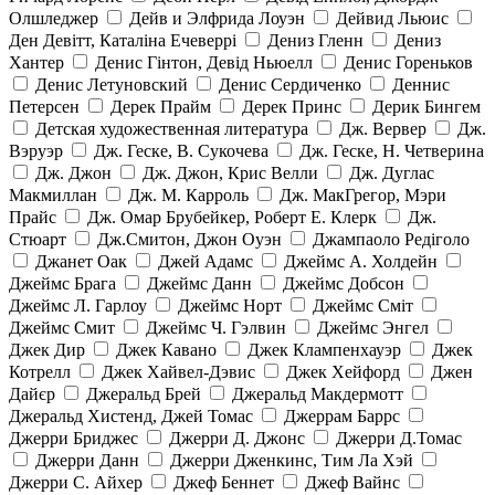
Олшледжер
Дейв и Элфрида Лоуэн
Дейвид Льюис
Ден Девітт, Каталіна Ечеверрі
Дениз Гленн
Дениз
Хантер
Денис Гінтон, Девід Ньюелл
Денис Гореньков
Денис Летуновский
Денис Сердиченко
Деннис
Петерсен
Дерек Прайм
Дерек Принс
Дерик Бингем
Детская художественная литература
Дж. Вервер
Дж.
Вэруэр
Дж. Геске, В. Сукочева
Дж. Геске, Н. Четверина
Дж. Джон
Дж. Джон, Крис Велли
Дж. Дуглас
Макмиллан
Дж. М. Карроль
Дж. МакГрегор, Мэри
Прайс
Дж. Омар Брубейкер, Роберт Е. Клерк
Дж.
Стюарт
Дж.Смитон, Джон Оуэн
Джампаоло Редіголо
Джанет Оак
Джей Адамс
Джеймс А. Холдейн
Джеймс Брага
Джеймс Данн
Джеймс Добсон
Джеймс Л. Гарлоу
Джеймс Норт
Джеймс Сміт
Джеймс Смит
Джеймс Ч. Гэлвин
Джеймс Энгел
Джек Дир
Джек Кавано
Джек Клампенхауэр
Джек
Котрелл
Джек Хайвел-Дэвис
Джек Хейфорд
Джен
Дайєр
Джеральд Брей
Джеральд Макдермотт
Джеральд Хистенд, Джей Томас
Джеррам Баррс
Джерри Бриджес
Джерри Д. Джонс
Джерри Д.Томас
Джерри Данн
Джерри Дженкинс, Тим Ла Хэй
Джерри С. Айхер
Джеф Беннет
Джеф Вайнс