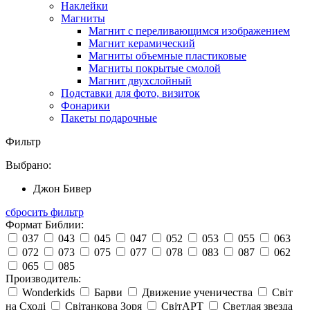
Наклейки
Магниты
Магнит с переливающимся изображением
Магнит керамический
Магниты объемные пластиковые
Магниты покрытые смолой
Магнит двухслойный
Подставки для фото, визиток
Фонарики
Пакеты подарочные
Фильтр
Выбрано:
Джон Бивер
сбросить фильтр
Формат Библии:
037
043
045
047
052
053
055
063
072
073
075
077
078
083
087
062
065
085
Производитель:
Wonderkids
Барви
Движение ученичества
Світ
на Сході
Світанкова Зоря
СвітАРТ
Светлая звезда