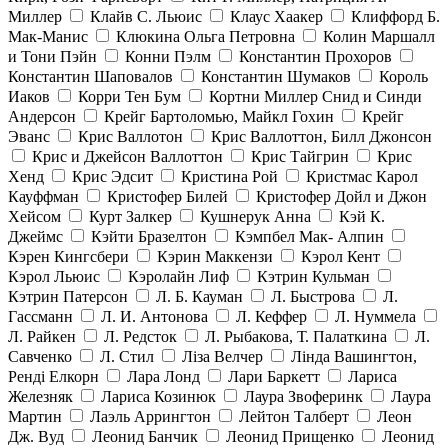
Миллер
Клайв С. Льюис
Клаус Хаакер
Клиффорд Б.
Мак-Манис
Клюкина Ольга Петровна
Колин Маршалл
и Тони Пэйн
Конни Пэлм
Константин Прохоров
Константин Шаповалов
Константин Шумаков
Король
Иаков
Корри Тен Бум
Кортни Миллер Снид и Синди
Андерсон
Крейг Бартоломью, Майкл Гохин
Крейг
Эванс
Крис Валлотон
Крис Валлоттон, Билл Джонсон
Крис и Джейсон Валлоттон
Крис Тайгрин
Крис
Хенд
Крис Эдсит
Кристина Рой
Кристмас Карол
Кауффман
Кристофер Билей
Кристофер Дойл и Джон
Хейсом
Курт Залкер
Кушнерук Анна
Кэй К.
Джеймс
Кэйти Бразелтон
Кэмпбел Мак- Алпин
Кэрен Кингсбери
Кэрин Маккензи
Кэрол Кент
Кэрол Льюис
Кэролайн Лиф
Кэтрин Кульман
Кэтрин Патерсон
Л. Б. Кауман
Л. Быстрова
Л.
Гассманн
Л. И. Антонова
Л. Кеффер
Л. Нуммела
Л. Райкен
Л. Редсток
Л. Рыбакова, Т. Палаткина
Л.
Савченко
Л. Стил
Ліза Велчер
Лінда Вашингтон,
Ренді Елкорн
Лара Лонд
Лари Баркетт
Лариса
Железняк
Лариса Козинюк
Лаура Звоферинк
Лаура
Мартин
Лаэль Аррингтон
Лейтон Талберт
Леон
Дж. Вуд
Леонид Банчик
Леонид Прищенко
Леонид