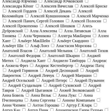
Александр Юрченко
Александр Ючковский
Александра Кёниг
Алексеев Вячеслав
Алексей Бриске
Алексей Гордеев
Алексей Декань
Алексей
Коломийцев
Алексей Кувшинников
Алексей Марченко
Алексей Панич, Сергей Головин
Алексей Полосин
Алексей Прокопенко
Алексей Шишков
Алесь
Дубровский
Алла Алексеева
Алла Лятавская
Алла
Тиняева
Алла Черникова
Аллегра МакБирни
Аллен
Хант
Альберт МакШейн
Альберт Скардино
Альберт Ши
Альф Лонэ
Анастасия Морозова
Анатолий Власов
Анатолий Мельник
Анатолий Тихов
Анатолий Федоряк
Анатолий Шкарин
Анджей
Митих
Анджела Хант
Анджело Тамборра
Андреас
и Анжела Фрез
Андреас Кестенбергер
Андреас Патц
Андрей Горяинов
Андрей Десницкий
Андрей
Лаврентюк
Андрей Левчук
Андрей Маершин
Андрей Осельский
Андрей Петерс
Андрей Пузынин
Андрей Суздальцев
Андрей Суховский
Андрей
Тавров
Андрей Цыганков
Анжей Зюлковський
Анна Бовель
Анна Вельк
Анна Лукс
Анна
Пчелинцева
Анна Сергеева
Аннеке Компаньен
Анни Чэпмен
Антон Горошко
Артур Г. Кларк
Артур Кац
Артур Пинк
Архиепископ Гарри Гудхью