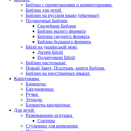
Библии с примечаниями и комментариями
Библии для детей
Библии на русском языке (обычные)
Подарочные Библии
Свадебные Библии
Библии малого формата
Библии среднего формата
Библии большого формата
Біблії на українській мові
Дитячі Біблії
Подарункові Біблії
Библии настольные
Новый Завет, Псалтырь, книги Библии
Библии на иностранных языках
Канцтовары
Блокноты
Ежедневники
Ручки
Тетради
Блокноты квадратные
Для детей
Развивающие игрушки
Сортеры
Стульчики для кормления