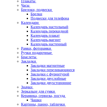
Плакаты
Часы
Брелоки, подвески
Брелки
Подвески для телефона
Календари
Календарь настольный
Календарь перекидной
Календарь плакат
Календарь-магнит
Календарь настенный
Рамки, фоторамки
Ручки подарочные
Браслеты
Закладки
Закладки магнитные
Закладки переливающиеся
Закладки с фурнитурой
Закладки двуслойные
Закладки двухсторонние
Значки
Зеркальце для сумки
Керамика, сервизы, посуда
Чашки
Картины, панно, таблички