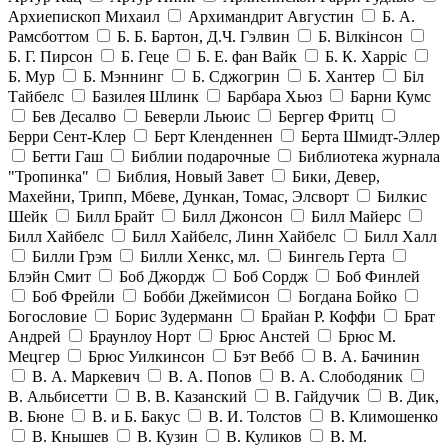
Архиепископ Михаил
Архимандрит Августин
Б. А.
Рамсботтом
Б. Б. Бартон, Д.Ч. Гэлвин
Б. Вілкінсон
Б. Г. Пирсон
Б. Геце
Б. Е. фан Вайк
Б. К. Харріс
Б. Мур
Б. Мэннинг
Б. Сджогрин
Б. Хантер
Біл
Тайбелс
Базилея Шлинк
Барбара Хьюз
Барни Кумс
Бев Десалво
Беверли Льюис
Бергер Фритц
Берри Сент-Клер
Берт Кленденнен
Берта Шмидт-Эллер
Бетти Гаш
Библии подарочные
Библиотека журнала
"Тропинка"
Библия, Новый Завет
Бики, Девер,
Махейни, Трипп, Мбеве, Дункан, Томас, Элсворт
Билкис
Шейк
Билл Брайт
Билл Джонсон
Билл Майерс
Билл Хайбелс
Билл Хайбелс, Линн Хайбелс
Билл Халл
Билли Грэм
Билли Хенкс, мл.
Бингель Герта
Блэйн Смит
Боб Джордж
Боб Сордж
Боб Финлей
Боб Фрейли
Бобби Джеймисон
Богдана Бойко
Богословие
Борис Зудерманн
Брайан Р. Коффи
Брат
Андрей
Браунлоу Норт
Брюс Анстей
Брюс М.
Мецгер
Брюс Уилкинсон
Бэт Вебб
В. А. Бачинин
В. А. Маркевич
В. А. Попов
В. А. Слободяник
В. Альбисетти
В. В. Казанский
В. Гайдучик
В. Дик,
В. Бюне
В. и Б. Бакус
В. И. Толстов
В. Климошенко
В. Кнышев
В. Кузин
В. Куликов
В. М.