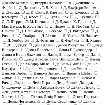
Джеймс Кеннеди и Джерри Ньюкомб
Д. Дженкинс, К.
Фарби
Д. Дженкинс, Т. Л. Хэй
Д. Джеффри Бингэм
Д. Джордж
Д. И. Смит, Б. Карвилл
Д. Комиски
Д.
Кромарти
Д. Кросс
Д. Курт Е. Кох
Д. Кухащек
Д. Л. Шеррер, Л. М. Клепаки
Д. Лукас и К. Грин
Д.
Мак-Дауэлл, Б. Хостетлер
Д. Нидем
Д. Ноубель
Д.
Пейсти
Д. Пенн-Луис, Э. Робертс
Д. Річардсон
Д.
Ризон
Д. Спайри
Д. Уитни
Д. Уолтон, М. Чавалес
Д. Уорбартон
Д. Фаунтин
Д. Флейвел
Д. Хэдинг
Д. Элдридж
Діана Клейн і Джоел Роберт Бікі
Давид
Вилкерсон
Давид Воробьев
Давид Г. Буркхолдер
Давид и Нетти Джексон
Давид Инстоун-Брюер
Давид
Йонги Чо
Давид Классен, Эрих Шмиддт-Шель
Давид
Стерн
Даг Хьюард- Милс
Даниель Смит
Даниил
Кауффман
Даниил Мордовцев
Даниил Умнов
Даниэль Гербер
Даниэль Зименс
Даниэль Шефер
Даньян
Дарлин Сейла
Дарья Баданина
Дебби и
Ричард Лоренс
Деби Перл
Девід Епплбі, Джордж
Олшледжер
Дейв и Элфрида Лоуэн
Дейвид Льюис
Ден Девітт, Каталіна Ечеверрі
Дениз Гленн
Дениз
Хантер
Денис Гінтон, Девід Ньюелл
Денис Гореньков
Денис Летуновский
Денис Сердиченко
Деннис