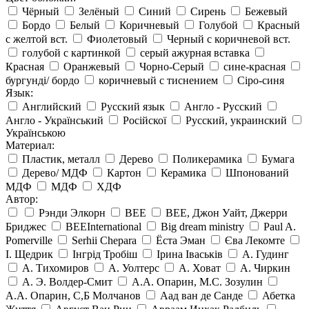
Чёрный
Зелёный
Синий
Сирень
Бежевый
Бордо
Белый
Коричневый
Голубой
Красный
с желтой вст.
Фиолетовый
Черный с коричневой вст.
голубой с картинкой
серый ажурная вставка
Красная
Оранжевый
Чорно-Серый
сине-красная
бургунді/ бордо
коричневый с тиснением
Сіро-синя
Язык:
Английский
Русский язык
Англо - Русский
Англо - Український
Російскої
Русский, украинский
Українською
Материал:
Пластик, металл
Дерево
Поликерамика
Бумага
Дерево/ МДФ
Картон
Керамика
Шпонований
МДФ
МДФ
ХДФ
Автор:
Рэнди Элкорн
BEE
BEE, Джон Уайт, Джерри
Бриджес
BEEInternational
Big dream ministry
Paul A.
Pomerville
Serhii Chepara
Ёста Эман
Єва Лекомте
І. Щедрик
Інгрід Тробіш
Ірина Іваськів
А. Гудинг
А. Тихомиров
А. Уолтерс
А. Ховат
А. Чиркин
А. Э. Волдер-Смит
А.А. Опарин, М.С. Зозулин
А.А. Опарин, С,Б Молчанов
Аад ван де Санде
Абетка