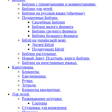
Библии с примечаниями и комментариями
Библии для детей
Библии на русском языке (обычные)
Подарочные Библии
Свадебные Библии
Библии малого формата
Библии среднего формата
Библии большого формата
Біблії на українській мові
Дитячі Біблії
Подарункові Біблії
Библии настольные
Новый Завет, Псалтырь, книги Библии
Библии на иностранных языках
Канцтовары
Блокноты
Ежедневники
Ручки
Тетради
Блокноты квадратные
Для детей
Развивающие игрушки
Сортеры
Стульчики для кормления