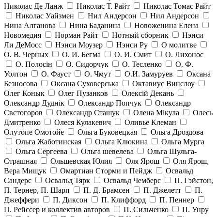
Николас Де Ланж
Николас Т. Райт
Николас Томас Райт
Николас Уайзмен
Нил Андерсон
Нил Андерсон
Нина Алганова
Нина Баданина
Новоженина Елена
Новомедия
Норман Райт
Нотный сборник
Нэнси
Ли ДеМосс
Нэнси Моузер
Нэнси Ру
О молитве
О. В. Черных
О. И. Бегма
О. И. Смит
О. Лихонос
О. Полосін
О. Сидорчук
О. Тесленко
О. Ф.
Уолтон
О. Фауст
О. Чмут
О.И. Замуруев
Оксана
Безносова
Оксана Суховерська
Октавиус Винслоу
Олег Конык
Олег Пузанков
Олексій Декань
Олександр Дуднік
Олександр Попчук
Олександр
Свєтогоров
Олександр Сташук
Олена Мікула
Олесь
Дмитренко
Олеся Кулакевич
Оливье Клеман
Олутопе Омотойе
Ольга Буковецкая
Ольга Дроздова
Ольга Жаботинская
Ольга Клюкина
Ольга Мурга
Ольга Сергеева
Ольга шевелева
Ольга Шульга-
Страшная
Ольшевская Юлия
Оля Ярош
Оля Ярош,
Вера Мищук
Омартиан Сторми и Пейдж
Освальд
Сандерс
Освальд Тярк
Освальд Чемберс
П. Гэйстон,
П. Тернер, П. Шарп
П. Д. Брамсен
П. Джелетт
П.
Джеффери
П. Диксон
П. Клиффорд
П. Пеннер
П. Рейссер и коллектив авторов
П. Сильченко
П. Унру