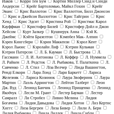
Иаков
Корри Тен Бум
Кортни Миллер Снид и Синди
Андерсон
Крейг Бартоломью, Майкл Гохин
Крейг
Эванс
Крис Валлотон
Крис Валлоттон, Билл Джонсон
Крис и Джейсон Валлоттон
Крис Тайгрин
Крис
Хенд
Крис Эдсит
Кристина Рой
Кристмас Карол
Кауффман
Кристофер Билей
Кристофер Дойл и Джон
Хейсом
Курт Залкер
Кушнерук Анна
Кэй К.
Джеймс
Кэйти Бразелтон
Кэмпбел Мак- Алпин
Кэрен Кингсбери
Кэрин Маккензи
Кэрол Кент
Кэрол Льюис
Кэролайн Лиф
Кэтрин Кульман
Кэтрин Патерсон
Л. Б. Кауман
Л. Быстрова
Л.
Гассманн
Л. И. Антонова
Л. Кеффер
Л. Нуммела
Л. Райкен
Л. Редсток
Л. Рыбакова, Т. Палаткина
Л.
Савченко
Л. Стил
Ліза Велчер
Лінда Вашингтон,
Ренді Елкорн
Лара Лонд
Лари Баркетт
Лариса
Железняк
Лариса Козинюк
Лаура Звоферинк
Лаура
Мартин
Лаэль Аррингтон
Лейтон Талберт
Леон
Дж. Вуд
Леонид Банчик
Леонид Прищенко
Леонид
Якобчук
Лесли М. Грант
Лестер Бауман
Лестер
Самралл
Ли Стробел
Ливио Мелина
Лидия
Богачева
Лидия Давыдова
Лидия Хотон
Лиз Кертис
Хиггс
Лиза Бергрен
Лиза Бивер
Лили А. Берн
Лилия Рыбакова
Линда Диллоу
Линда Сибли