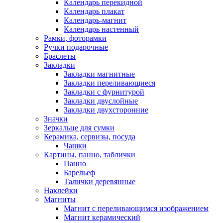
Календарь перекидной
Календарь плакат
Календарь-магнит
Календарь настенный
Рамки, фоторамки
Ручки подарочные
Браслеты
Закладки
Закладки магнитные
Закладки переливающиеся
Закладки с фурнитурой
Закладки двуслойные
Закладки двухсторонние
Значки
Зеркальце для сумки
Керамика, сервизы, посуда
Чашки
Картины, панно, таблички
Панно
Барельеф
Талички деревянные
Наклейки
Магниты
Магнит с переливающимся изображением
Магнит керамический