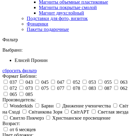
Магниты объемные пластиковые
Магниты покрытые смолой
Магнит двухслойный
Подставки для фото, визиток
Фонарики
Пакеты подарочные
Фильтр
Выбрано:
Елисей Пронин
сбросить фильтр
Формат Библии:
037
043
045
047
052
053
055
063
072
073
075
077
078
083
087
062
065
085
Производитель:
Wonderkids
Барви
Движение ученичества
Світ
на Сході
Світанкова Зоря
СвітАРТ
Светлая звезда
Свитло Пикчерз
Христианское просвещение
Возраст:
от 6 месяцев
Цвет обложки: