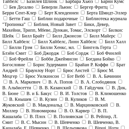
Тайбелс
Базилея Шлинк
Барбара Хьюз
Барни Кумс
Бев Десалво
Беверли Льюис
Бергер Фритц
Берри Сент-Клер
Берт Кленденнен
Берта Шмидт-Эллер
Бетти Гаш
Библии подарочные
Библиотека журнала
"Тропинка"
Библия, Новый Завет
Бики, Девер,
Махейни, Трипп, Мбеве, Дункан, Томас, Элсворт
Билкис
Шейк
Билл Брайт
Билл Джонсон
Билл Майерс
Билл Хайбелс
Билл Хайбелс, Линн Хайбелс
Билл Халл
Билли Грэм
Билли Хенкс, мл.
Бингель Герта
Блэйн Смит
Боб Джордж
Боб Сордж
Боб Финлей
Боб Фрейли
Бобби Джеймисон
Богдана Бойко
Богословие
Борис Зудерманн
Брайан Р. Коффи
Брат
Андрей
Браунлоу Норт
Брюс Анстей
Брюс М.
Мецгер
Брюс Уилкинсон
Бэт Вебб
В. А. Бачинин
В. А. Маркевич
В. А. Попов
В. А. Слободяник
В. Альбисетти
В. В. Казанский
В. Гайдучик
В. Дик,
В. Бюне
В. и Б. Бакус
В. И. Толстов
В. Климошенко
В. Кнышев
В. Кузин
В. Куликов
В. М.
Жуковский
В. Макдональд
В. Марцинковский
В.
Миллер
В. Новомирова
В. О. Карвер
В. П.
Кашалаба
В. Плох
В. Полиянская
В. Рейпир, Л.
Смит
В. С. Мысин
В. Шевченко
В. Шевченко, В.
Кашалаба, Е. Шевченко
В. Шельпякова
Вiршi. Ноти