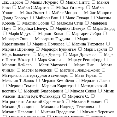
Дж. Ларсон
Майкл Лоуренс
Майкл Питтс
Майкл
Ривз
Майкл С.Мартин
Майкл Уиттмер
Майкл
Уэллс
Майкл Эмлет
Майлс Монро
Майлс Монро и
Дэвид Бэрроуз
Майрон Раш
Макс Лукадо
Максим
Король
Максим Сорин
Малколм Стир
Манфред
Паул
Марійка Шевчук
Марійка Шевчук
Марія Звірід
Марія Мідух
Марвин Кован
Маргарет Лейрд
Маргарет Эпп
Маргарита Грудина
Марина
Каретникава
Марина Полякова
Марина Тихонова
Марина Шрейнер
Мариори Букингам
Марк Баркли
Марк Бьюкенен
Марк Деввер
Марк Дрисколл
Марк
и Пэтти Вёклер
Марк Финли
Маркус Реинсфорд
Марлин ЛеФевр
Марті Маховскі
Марта Пис
Марта
Финли
Марти Мачовски
Мартин Ллойд-Джонс
Материалы литературного семинара
Мать Тереза
Мельвин Т. Лакок
Мердок Кемпбелл
Мерилин Ласло
Мерион Томас
Мерлин Каротерз
Методический
вестник
Мефодій Благовірний
Микола Сокол
Мими
Уилсон, Шелли Кук Фолькхардт
Мирного С.
Митрополит Антоний Сурожский
Михаил Волович
Михаил Дрондин
Михаил и Надежда Телеповы
Михаил Неволин
Михаил Проданюк
Михаил Черенков