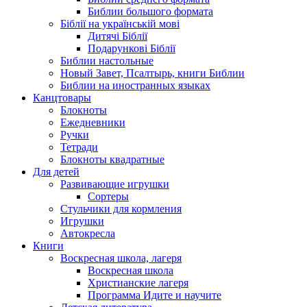
Библии большого формата
Біблії на українській мові
Дитячі Біблії
Подарункові Біблії
Библии настольные
Новый Завет, Псалтырь, книги Библии
Библии на иностранных языках
Канцтовары
Блокноты
Ежедневники
Ручки
Тетради
Блокноты квадратные
Для детей
Развивающие игрушки
Сортеры
Стульчики для кормления
Игрушки
Автокресла
Книги
Воскресная школа, лагеря
Воскресная школа
Христианские лагеря
Программа Идите и научите