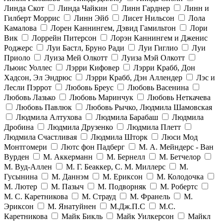
Линда Скот
Линда Чайкин
Линн Гарднер
Линн и
Гилберт Моррис
Линн Эйб
Лисет Нильсон
Лола
Камалова
Лорен Каннингем, Дэвид Гамильтон
Лори
Вик
Лоррейн Питерсон
Лорэн Каннингем и Дженис
Роджерс
Луи Бастл, Бруно Ради
Луи Гиглио
Луи
Приоло
Луиза Мей Олкотт
Луиза Мэй Олкотт
Льюис Уоллес
Лэрри Кифовер
Лэрри Крабб, Дон
Хадсон, Эл Эндрюс
Лэрри Крабб, Дэн Аллендер
Лэс и
Лесли Пэррот
Любовь Бреус
Любовь Васенина
Любовь Лазько
Любовь Маринчук
Любовь Неткачева
Любовь Павлюк
Любовь Рычко, Людмила Шамовская
Людмила Алтухова
Людмила Барабаш
Людмила
Дробина
Людмила Друзенко
Людмила Плетт
Людмила Счастливая
Людмила Шторк
Люси Мод
Монтгомери
Лютс фон Падберг
М. А. Мейндерс - Ван
Вурден
М. Аккерманн
М. Бернелл
М. Бетчелор
М. Вуд-Аллен
М. Г. Беаккер, С. М. Миллерс
М.
Гусынина
М. Даннэм
М. Ериксон
М. Колодочка
М. Лютер
М. Пазыч
М. Подворняк
М. Робертс
М. С. Каретникова
М. Страуд
М. Франель
М.
Эриксон
М. Янатуйнен
М.Дж.П.С
М.С.
Каретникова
Майк Бикль
Майк Уилкерсон
Майкл