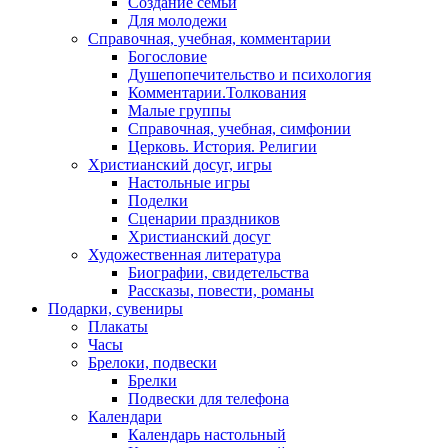
Создание семьи
Для молодежи
Справочная, учебная, комментарии
Богословие
Душепопечительство и психология
Комментарии.Толкования
Малые группы
Справочная, учебная, симфонии
Церковь. История. Религии
Христианский досуг, игры
Настольные игры
Поделки
Сценарии праздников
Христианский досуг
Художественная литература
Биографии, свидетельства
Рассказы, повести, романы
Подарки, сувениры
Плакаты
Часы
Брелоки, подвески
Брелки
Подвески для телефона
Календари
Календарь настольный