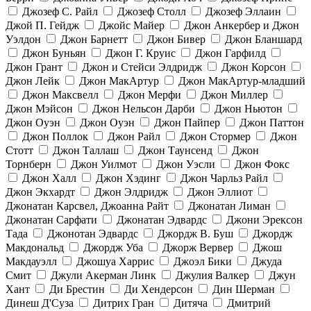
Джозеф С. Райл
Джозеф Столл
Джозеф Эллаин
Джой П. Гейдж
Джойс Майер
Джон Анкербер и Джон
Уэлдон
Джон Барнетт
Джон Бивер
Джон Бланшард
Джон Буньян
Джон Г. Круис
Джон Гарфилд
Джон Грант
Джон и Стейси Элдридж
Джон Корсон
Джон Лейк
Джон МакАртур
Джон МакАртур-младший
Джон Максвелл
Джон Мерфи
Джон Миллер
Джон Мэйсон
Джон Нельсон Дарби
Джон Ньютон
Джон Оуэн
Джон Оуэн
Джон Пайпер
Джон Паттон
Джон Поллок
Джон Райл
Джон Стормер
Джон
Стотт
Джон Таллаш
Джон Таунсенд
Джон
Торнберн
Джон Уилмот
Джон Уэсли
Джон Фокс
Джон Халл
Джон Хэдинг
Джон Чарльз Райл
Джон Экхардт
Джон Элдридж
Джон Эллиот
Джонатан Карсвел, Джоанна Райт
Джонатан Лиман
Джонатан Сарфати
Джонатан Эдвардс
Джони Эрексон
Тада
Джонотан Эдвардс
Джордж В. Буш
Джордж
Макдональд
Джордж Уба
Джорж Вервер
Джош
Макдауэлл
Джошуа Харрис
Джоэл Бики
Джуда
Смит
Джули Акерман Линк
Джулия Валкер
Джун
Хант
Ди Брестин
Ди Хендерсон
Дин Шерман
Динеш Д'Суза
Дитрих Гран
Дитяча
Дмитрий