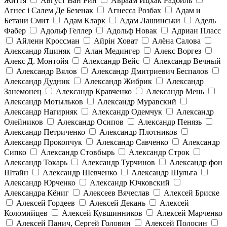
Життя
Август Ван Рин
Авраам Ицхак Радбиль
Агнес і Салем Де Безенак
Агнесса Розбах
Адам и
Бетани Смит
Адам Кларк
Адам Лашинськи
Адель
Фабер
Адольф Геллер
Адольф Новак
Адриан Пласс
Айленн Кроссман
Айрін Ховат
Алёна Салова
Алєксандр Яциняк
Алан Медингер
Алекс Воргез
Алекс Д. Монтойя
Александр Вейс
Александр Вечный
Александр Вялов
Александр Дмитриевич Беспалов
Александр Дудник
Александр Жибрик
Александр
Занемонец
Александр Кравченко
Александр Мень
Александр Мотыльков
Александр Муравский
Александр Нагирняк
Александр Одемчук
Александр
Олейников
Александр Осипов
Александр Пенязь
Александр Петриченко
Александр Плотников
Александр Прокопчук
Александр Савченко
Александр
Сипко
Александр Стовбырь
Александр Строк
Александр Токарь
Александр Турчинов
Александр фон
Штайн
Александр Шевченко
Александр Шульга
Александр Юрченко
Александр Ючковский
Александра Кёниг
Алексеев Вячеслав
Алексей Бриске
Алексей Гордеев
Алексей Декань
Алексей
Коломийцев
Алексей Кувшинников
Алексей Марченко
Алексей Панич, Сергей Головин
Алексей Полосин