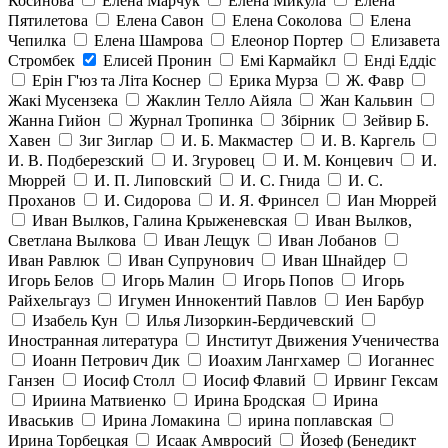
Косинова
Елена Марчук
Елена Микула
Елена
Пятилетова
Елена Савон
Елена Соколова
Елена
Чепилка
Елена Шамрова
Елеонор Портер
Елизавета
Стромбек
Елисей Пронин
Емі Кармайкл
Ендi Еддiс
Ерін Г'юз та Літа Коснер
Ерика Мурза
Ж. Фавр
Жакі Мусензека
Жаклин Телло Айяла
Жан Кальвин
Жанна Гийон
Журнал Тропинка
Збірник
Зейвир Б.
Хавен
Зиг Зиглар
И. Б. Макмастер
И. В. Каргель
И. В. Подберезский
И. Згуровец
И. М. Концевич
И.
Мюррей
И. П. Липовский
И. С. Гнида
И. С.
Проханов
И. Сидорова
И. Я. Фринсел
Иан Мюррей
Иван Вылков, Галина Крыженевская
Иван Вылков,
Светлана Вылкова
Иван Лещук
Иван Лобанов
Иван Равлюк
Иван Супрунович
Иван Шнайдер
Игорь Белов
Игорь Малин
Игорь Попов
Игорь
Райхельгауз
Игумен Иннокентий Павлов
Иен Барбур
Изабель Кун
Илья Лизоркин-Бердичевский
Иностранная литература
Институт Движения Ученичества
Иоанн Петрович Дик
Иоахим Лангхамер
Иоганнес
Ганзен
Иосиф Столл
Иосиф Флавий
Ирвинг Гексам
Ириина Матвиенко
Ирина Бродская
Ирина
Иваськив
Ирина Ломакина
ирина поплавская
Ирина Торбецкая
Исаак Амвросий
Йозеф (Бенедикт