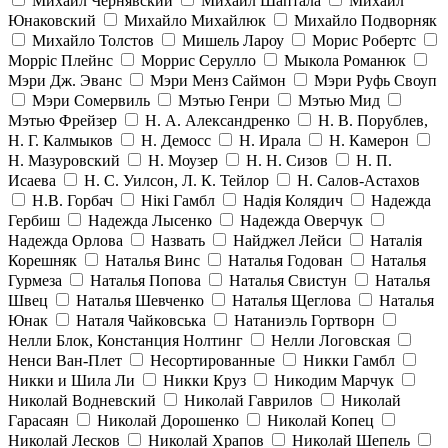
Михаил Чернявский
Михаил Шаптала
Михаил
Юнаковский
Михайло Михайлюк
Михайло Подворняк
Михайло Толстов
Мишель Лароу
Морис Робертс
Морріс Плейнс
Моррис Серулло
Мыкола Романюк
Мэри Дж. Эванс
Мэри Менз Саймон
Мэри Руфь Своуп
Мэри Сомервиль
Мэтью Генри
Мэтью Мид
Мэтью Фрейзер
Н. А. Александренко
Н. В. Порублев,
Н. Г. Калмыков
Н. Демосс
Н. Ирала
Н. Камерон
Н. Мазуровский
Н. Моузер
Н. Н. Сизов
Н. П.
Исаева
Н. С. Уилсон, Л. К. Тейлор
Н. Салов-Астахов
Н.В. Горбач
Нікі Гамбл
Надія Колядич
Надежда
Гербиш
Надежда Лысенко
Надежда Оверчук
Надежда Орлова
Назвать
Найджел Лейси
Наталія
Корешняк
Наталья Винс
Наталья Годован
Наталья
Гурмеза
Наталья Попова
Наталья Свистун
Наталья
Швец
Наталья Шевченко
Наталья Щеглова
Наталья
Юнак
Наталя Чайковська
Натаниэль Гортворн
Нелли Блок, Констанция Нолтинг
Нелли Логовская
Ненси Ван-Плет
Несортированные
Никки Гамбл
Никки и Шила Ли
Никки Круз
Никодим Марчук
Николай Водневский
Николай Гаврилов
Николай
Гарасаян
Николай Дорошенко
Николай Копец
Николай Лесков
Николай Храпов
Николай Шепель