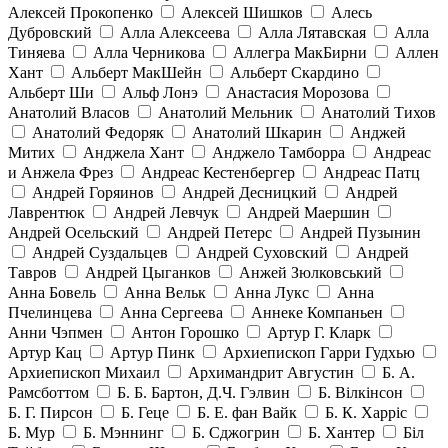
Алексей Прокопенко
Алексей Шишков
Алесь
Дубровский
Алла Алексеева
Алла Лятавская
Алла
Тиняева
Алла Черникова
Аллегра МакБирни
Аллен
Хант
Альберт МакШейн
Альберт Скардино
Альберт Ши
Альф Лонэ
Анастасия Морозова
Анатолий Власов
Анатолий Мельник
Анатолий Тихов
Анатолий Федоряк
Анатолий Шкарин
Анджей
Митих
Анджела Хант
Анджело Тамборра
Андреас
и Анжела Фрез
Андреас Кестенбергер
Андреас Патц
Андрей Горяинов
Андрей Десницкий
Андрей
Лаврентюк
Андрей Левчук
Андрей Маершин
Андрей Осельский
Андрей Петерс
Андрей Пузынин
Андрей Суздальцев
Андрей Суховский
Андрей
Тавров
Андрей Цыганков
Анжей Зюлковський
Анна Бовель
Анна Вельк
Анна Лукс
Анна
Пчелинцева
Анна Сергеева
Аннеке Компаньен
Анни Чэпмен
Антон Горошко
Артур Г. Кларк
Артур Кац
Артур Пинк
Архиепископ Гарри Гудхью
Архиепископ Михаил
Архимандрит Августин
Б. А.
Рамсботтом
Б. Б. Бартон, Д.Ч. Гэлвин
Б. Вілкінсон
Б. Г. Пирсон
Б. Геце
Б. Е. фан Вайк
Б. К. Харріс
Б. Мур
Б. Мэннинг
Б. Сджогрин
Б. Хантер
Біл