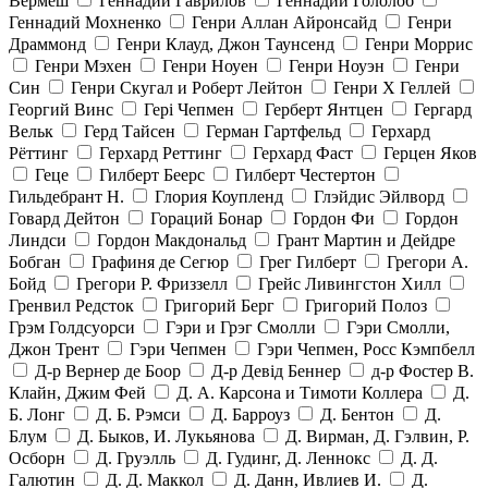
Вермеш
Геннадий Гаврилов
Геннадий Гололоб
Геннадий Мохненко
Генри Аллан Айронсайд
Генри
Драммонд
Генри Клауд, Джон Таунсенд
Генри Моррис
Генри Мэхен
Генри Ноуен
Генри Ноуэн
Генри
Син
Генри Скугал и Роберт Лейтон
Генри Х Геллей
Георгий Винс
Гері Чепмен
Герберт Янтцен
Гергард
Вельк
Герд Тайсен
Герман Гартфельд
Герхард
Рёттинг
Герхард Реттинг
Герхард Фаст
Герцен Яков
Геце
Гилберт Беерс
Гилберт Честертон
Гильдебрант Н.
Глория Коупленд
Глэйдис Эйлворд
Говард Дейтон
Гораций Бонар
Гордон Фи
Гордон
Линдси
Гордон Макдональд
Грант Мартин и Дейдре
Бобган
Графиня де Сегюр
Грег Гилберт
Грегори А.
Бойд
Грегори Р. Фриззелл
Грейс Ливингстон Хилл
Гренвил Редсток
Григорий Берг
Григорий Полоз
Грэм Голдсуорси
Гэри и Грэг Смолли
Гэри Смолли,
Джон Трент
Гэри Чепмен
Гэри Чепмен, Росс Кэмпбелл
Д-р Вернер де Боор
Д-р Девід Беннер
д-р Фостер В.
Клайн, Джим Фей
Д. А. Карсона и Тимоти Коллера
Д.
Б. Лонг
Д. Б. Рэмси
Д. Барроуз
Д. Бентон
Д.
Блум
Д. Быков, И. Лукьянова
Д. Вирман, Д. Гэлвин, Р.
Осборн
Д. Груэлль
Д. Гудинг, Д. Леннокс
Д. Д.
Галютин
Д. Д. Маккол
Д. Данн, Ивлиев И.
Д.