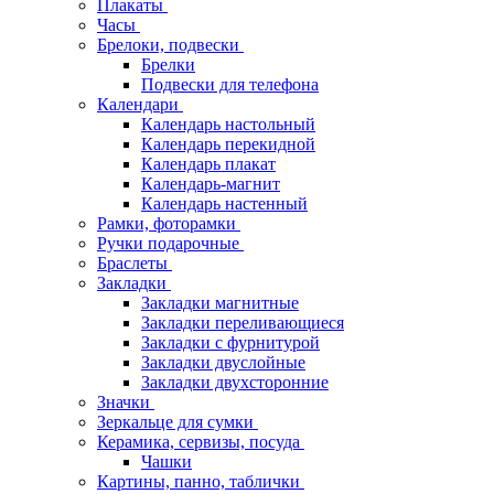
Плакаты
Часы
Брелоки, подвески
Брелки
Подвески для телефона
Календари
Календарь настольный
Календарь перекидной
Календарь плакат
Календарь-магнит
Календарь настенный
Рамки, фоторамки
Ручки подарочные
Браслеты
Закладки
Закладки магнитные
Закладки переливающиеся
Закладки с фурнитурой
Закладки двуслойные
Закладки двухсторонние
Значки
Зеркальце для сумки
Керамика, сервизы, посуда
Чашки
Картины, панно, таблички