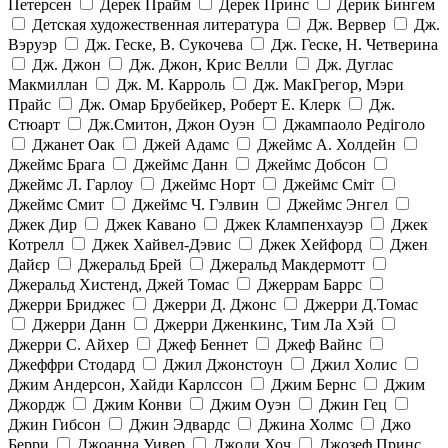
Петерсен
Дерек Прайм
Дерек Принс
Дерик Бингем
Детская художественная литература
Дж. Вервер
Дж.
Вэруэр
Дж. Геске, В. Сукочева
Дж. Геске, Н. Четверина
Дж. Джон
Дж. Джон, Крис Велли
Дж. Дуглас
Макмиллан
Дж. М. Карроль
Дж. МакГрегор, Мэри
Прайс
Дж. Омар Брубейкер, Роберт Е. Клерк
Дж.
Стюарт
Дж.Смитон, Джон Оуэн
Джампаоло Редіголо
Джанет Оак
Джей Адамс
Джеймс А. Холдейн
Джеймс Брага
Джеймс Данн
Джеймс Добсон
Джеймс Л. Гарлоу
Джеймс Норт
Джеймс Сміт
Джеймс Смит
Джеймс Ч. Гэлвин
Джеймс Энгел
Джек Дир
Джек Кавано
Джек Клампенхауэр
Джек
Котрелл
Джек Хайвел-Дэвис
Джек Хейфорд
Джен
Дайєр
Джеральд Брей
Джеральд Макдермотт
Джеральд Хистенд, Джей Томас
Джеррам Баррс
Джерри Бриджес
Джерри Д. Джонс
Джерри Д.Томас
Джерри Данн
Джерри Дженкинс, Тим Ла Хэй
Джерри С. Айхер
Джеф Беннет
Джеф Вайнс
Джеффри Стодард
Джил Джонстоун
Джил Холис
Джим Андерсон, Хайди Карлссон
Джим Бернс
Джим
Джордж
Джим Конви
Джим Оуэн
Джин Гец
Джин Гибсон
Джин Эдвардс
Джина Холмс
Джо
Берри
Джоанна Уивер
Джоди Хоч
Джозеф Принс