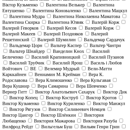
Віктор Кузьменко
Валентина Велькер
Валентина
Евтушенко
Валентина Коноваленко
Валентина Мацкул
Валентина Мудра
Валентина Николаевна Маматова
Валентина Скирка
Валентина Юзвяк
Валерій Корж
Валерий Геворков
Валерий Кесов
Валерий Корж
Валерий Макеев
Валерий Поздняков
Валерий
Решетинский
Валерий Шумилин
Вальдемар Сардачук
Вальдемар Цорн
Вальтер Каспер
Вальтер Чантри
Вальтер Шнайдер
Ванделин Кнох
Василий
Беличенко
Василий Крапивницкий
Василий Пузанов
Василий Трубчик
Василий Ярош
Василь і Любов
Войтович
ВЕ
Велемир Мудрый
Вели-Матти
Карккайнен
Вениамин М. Крейман
Вера К.
Родославова
Вера Климошенко
Вера Кульгавая
Вера Кушнир
Вера Самарина
Вера Шевченко
Вернер Гитт
Виктор Анатольевич Сахарук
Виктор Дик
Виктор Копец
Виктор Коструб
Виктор Кротов
Виктор Кузьменко
Виктор Куриленко
Виктор Манжул
Виктор Рягузов
Виктор Силивеевич Немцев
Виктор Цангер
Виктор Шлёнкин
Виктория
Любащенко
Виктория Мажарова
Виктория Рахуба
Вилфрод Рейдт
Вильгельм Буш
Вильям Генри Грин