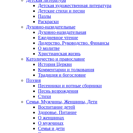
Детская литература
Детская художественная литература
Детские стихи и песни
Пазлы
Раскраски
Духовно-назидательные
Духовно-назидательная
Ежедневное чтение
Лидерство. Руководство. Финансы
О молитве
Христианская жизнь
Католичество и православие
История Церкви
Комментарии и толкования
Традиция и богословие
Поэзия
Песенники и нотные сборники
Песнь возрождения
Стихи
Семья, Мужчины, Женщины, Дети
Воспитание детей
Здоровье. Питание
О женщинах
О мужчинах
Семья и дети