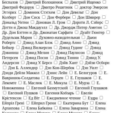
Беспалов
Дмитрий Волошенюк
Дмитрий Ищенко
Дмитрий Федорук
Дмитро Решетник
доктор Эмерсон
Эггерих
Доминик Стэтхем
Дон Девельт
Дон
Колберт
Дон Сиск
Дон Ферберн
Дон Шмирер
Дональд Уитни
Донован Л. Грэм
Дороти Л. Сэйерс
Дотти и Джош Макдауэлл
Др. Джордж Питер Амегин
Др. Дон Бэттен и Др. Джонатан Сарфати
Дуайт Гюнтер
Дудельзак Мария
Духовно-назидательная
Дьюи
Робертс
Дэвид Алан Блэк
Дэвид Анно
Дэвид
Бейкер
Дэвид Вилкерсон
Дэвид Гудинг
Дэвид
Дэвиниш
Дэвид Мелин
Дэвид Паулисон
Дэвид
Петерсен
Дэвид Посон
Дэвид Тинни
Дэвид У.
Андерсон
Дэвид У. Берсо
Дэйв Хант
Дэйзи Осборн
Дэн Б. Алленднр
Дэн Кон-Шербок
Дэн Уилт
Дэнди Дейли Маккол
Дэнис Лейн
Е. Белогуров
Е.
Вавринюк-Солдатова
Е. Герцен
Е. Глушаков
Е.
Лекомте
Е. Маслюк
Е. Микула
Е. Мурза
Е.
Новоженина
Евгений Бахмутский
Евгений Глушаков
Евгений Пушков
Евгения Кобзарь
Евелін
Крістенсон
Ед Віт
Ежедневное чтение
Ездра
Ейпріл Грені
Ейприл Грени
Екатерина Бут
Елена
Архипова
Елена Бабкина
Елена Заварзина
Елена