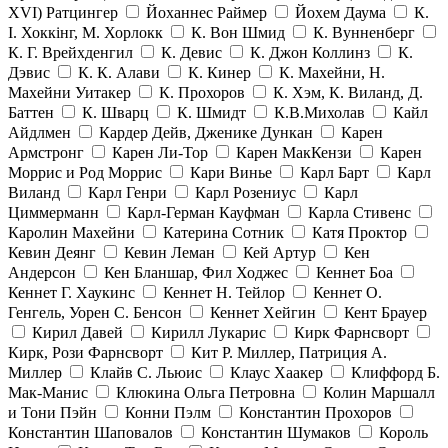
ХVI) Ратцингер
Йоханнес Раймер
Йохем Даума
К.
І. Хоккінг, М. Хорлокк
К. Вон Шмид
К. Вунненберг
К. Г. Врейхденгил
К. Девис
К. Джон Коллинз
К.
Дэвис
К. К. Алави
К. Кинер
К. Махейни, Н.
Махейни Уитакер
К. Прохоров
К. Хэм, К. Виланд, Д.
Баттен
К. Шварц
К. Шмидт
К.В.Михолав
Кайл
Айдлмен
Кардер Дейв, Дженике Дункан
Карен
Армстронг
Карен Ли-Тор
Карен МакКензи
Карен
Моррис и Род Моррис
Кари Винье
Карл Барт
Карл
Виланд
Карл Генри
Карл Розениус
Карл
Циммерманн
Карл-Герман Кауфман
Карла Стивенс
Каролин Махейни
Катерина Сотник
Катя Проктор
Кевин Деянг
Кевин Леман
Кей Артур
Кен
Андерсон
Кен Бланшар, Фил Ходжес
Кеннет Боа
Кеннет Г. Хаукинс
Кеннет Н. Тейлор
Кеннет О.
Генгель, Уорен С. Бенсон
Кеннет Хейгин
Кент Брауер
Кирил Давей
Кирилл Лукарис
Кирк Фарнсворт
Кирк, Рози Фарнсворт
Кит Р. Миллер, Патриция А.
Миллер
Клайв С. Льюис
Клаус Хаакер
Клиффорд Б.
Мак-Манис
Клюкина Ольга Петровна
Колин Маршалл
и Тони Пэйн
Конни Пэлм
Константин Прохоров
Константин Шаповалов
Константин Шумаков
Король