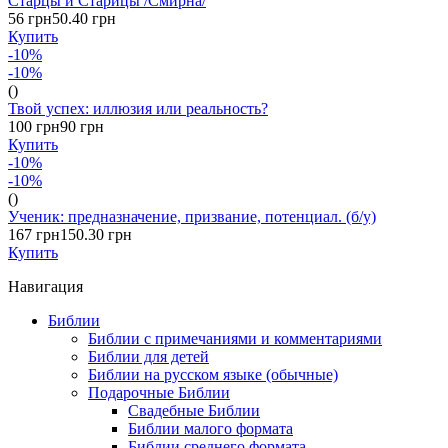
Старцы и Старицы /Смирна/
56 грн
50.40 грн
Купить
-10%
-10%
()
Твой успех: иллюзия или реальность?
100 грн
90 грн
Купить
-10%
-10%
()
Ученик: предназначение, призвание, потенциал. (б/у)
167 грн
150.30 грн
Купить
Навигация
Библии
Библии с примечаниями и комментариями
Библии для детей
Библии на русском языке (обычные)
Подарочные Библии
Свадебные Библии
Библии малого формата
Библии среднего формата