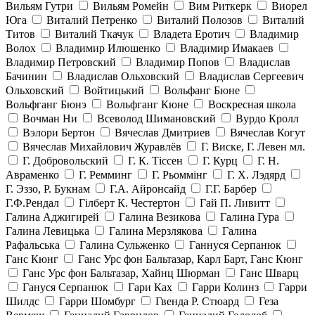
Вильям Гутри
Вильям Ромейн
Вим Риткерк
Виорел
Юга
Виталий Петренко
Виталий Полозов
Виталий
Титов
Виталий Ткачук
Владета Еротич
Владимир
Волох
Владимир Илюшенко
Владимир Имакаев
Владимир Петровский
Владимир Попов
Владислав
Бачинин
Владислав Ольховский
Владислав Сергеевич
Ольховский
Войтицький
Вольфанг Бюне
Вольфганг Бюнэ
Вольфганг Кюне
Воскресная школа
Вочман Ни
Всеволод Шимановский
Вурдо Кролл
Вэлори Бертон
Вячеслав Дмитриев
Вячеслав Когут
Вячеслав Михайлович Журавлёв
Г. Виске, Г. Левен мл.
Г. Добровольский
Г. К. Тiссен
Г. Курц
Г. Н.
Авраменко
Г. Ремминг
Г. Рьоммінг
Г. Х. Лэдярд
Г. Эззо, Р. Букнам
Г.А. Айронсайд
Г.Г. Барбер
Г.Ф.Рендал
Гілберт К. Честертон
Гай П. Ливитт
Галина Аджигирей
Галина Везикова
Галина Гура
Галина Левицька
Галина Мерзлякова
Галина
Рафальська
Галина Сульженко
Ганнуся Серпанюк
Ганс Кюнг
Ганс Урс фон Бальтазар, Карл Барт, Ганс Кюнг
Ганс Урс фон Бальтазар, Хайнц Шюрман
Ганс Шварц
Гануся Серпанюк
Гари Ках
Гарри Колинз
Гарри
Шилдс
Гарри Шомбург
Гвенда Р. Стюард
Геза