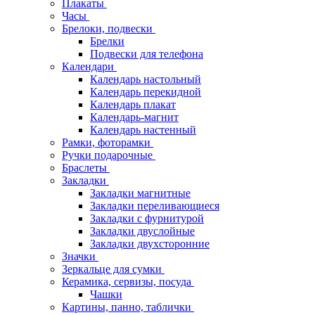
Плакаты
Часы
Брелоки, подвески
Брелки
Подвески для телефона
Календари
Календарь настольный
Календарь перекидной
Календарь плакат
Календарь-магнит
Календарь настенный
Рамки, фоторамки
Ручки подарочные
Браслеты
Закладки
Закладки магнитные
Закладки переливающиеся
Закладки с фурнитурой
Закладки двуслойные
Закладки двухсторонние
Значки
Зеркальце для сумки
Керамика, сервизы, посуда
Чашки
Картины, панно, таблички