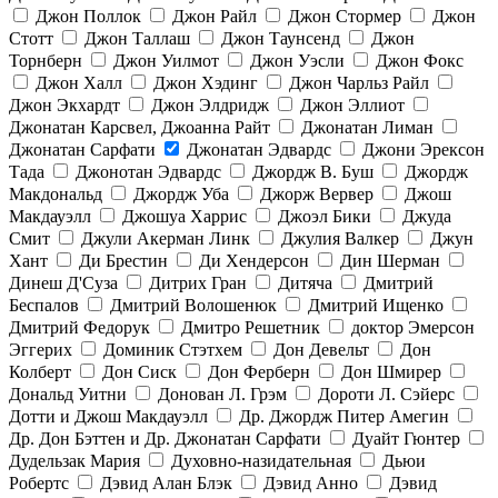
Джон Поллок
Джон Райл
Джон Стормер
Джон
Стотт
Джон Таллаш
Джон Таунсенд
Джон
Торнберн
Джон Уилмот
Джон Уэсли
Джон Фокс
Джон Халл
Джон Хэдинг
Джон Чарльз Райл
Джон Экхардт
Джон Элдридж
Джон Эллиот
Джонатан Карсвел, Джоанна Райт
Джонатан Лиман
Джонатан Сарфати
Джонатан Эдвардс
Джони Эрексон
Тада
Джонотан Эдвардс
Джордж В. Буш
Джордж
Макдональд
Джордж Уба
Джорж Вервер
Джош
Макдауэлл
Джошуа Харрис
Джоэл Бики
Джуда
Смит
Джули Акерман Линк
Джулия Валкер
Джун
Хант
Ди Брестин
Ди Хендерсон
Дин Шерман
Динеш Д'Суза
Дитрих Гран
Дитяча
Дмитрий
Беспалов
Дмитрий Волошенюк
Дмитрий Ищенко
Дмитрий Федорук
Дмитро Решетник
доктор Эмерсон
Эггерих
Доминик Стэтхем
Дон Девельт
Дон
Колберт
Дон Сиск
Дон Ферберн
Дон Шмирер
Дональд Уитни
Донован Л. Грэм
Дороти Л. Сэйерс
Дотти и Джош Макдауэлл
Др. Джордж Питер Амегин
Др. Дон Бэттен и Др. Джонатан Сарфати
Дуайт Гюнтер
Дудельзак Мария
Духовно-назидательная
Дьюи
Робертс
Дэвид Алан Блэк
Дэвид Анно
Дэвид