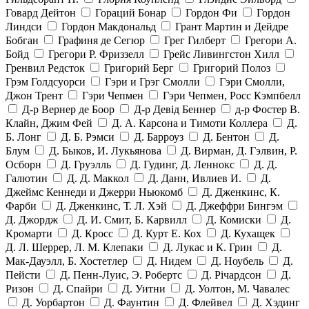
Говард Дейтон
Гораций Бонар
Гордон Фи
Гордон
Линдси
Гордон Макдональд
Грант Мартин и Дейдре
Бобган
Графиня де Сегюр
Грег Гилберт
Грегори А.
Бойд
Грегори Р. Фриззелл
Грейс Ливингстон Хилл
Гренвил Редсток
Григорий Берг
Григорий Полоз
Грэм Голдсуорси
Гэри и Грэг Смолли
Гэри Смолли,
Джон Трент
Гэри Чепмен
Гэри Чепмен, Росс Кэмпбелл
Д-р Вернер де Боор
Д-р Девід Беннер
д-р Фостер В.
Клайн, Джим Фей
Д. А. Карсона и Тимоти Коллера
Д.
Б. Лонг
Д. Б. Рэмси
Д. Барроуз
Д. Бентон
Д.
Блум
Д. Быков, И. Лукьянова
Д. Вирман, Д. Гэлвин, Р.
Осборн
Д. Груэлль
Д. Гудинг, Д. Леннокс
Д. Д.
Галютин
Д. Д. Маккол
Д. Данн, Ивлиев И.
Д.
Джеймс Кеннеди и Джерри Ньюкомб
Д. Дженкинс, К.
Фарби
Д. Дженкинс, Т. Л. Хэй
Д. Джеффри Бингэм
Д. Джордж
Д. И. Смит, Б. Карвилл
Д. Комиски
Д.
Кромарти
Д. Кросс
Д. Курт Е. Кох
Д. Кухащек
Д. Л. Шеррер, Л. М. Клепаки
Д. Лукас и К. Грин
Д.
Мак-Дауэлл, Б. Хостетлер
Д. Нидем
Д. Ноубель
Д.
Пейсти
Д. Пенн-Луис, Э. Робертс
Д. Річардсон
Д.
Ризон
Д. Спайри
Д. Уитни
Д. Уолтон, М. Чавалес
Д. Уорбартон
Д. Фаунтин
Д. Флейвел
Д. Хэдинг