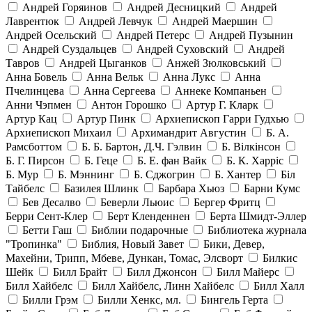
Андрей Горяинов
Андрей Десницкий
Андрей
Лаврентюк
Андрей Левчук
Андрей Маершин
Андрей Осельский
Андрей Петерс
Андрей Пузынин
Андрей Суздальцев
Андрей Суховский
Андрей
Тавров
Андрей Цыганков
Анжей Зюлковський
Анна Бовель
Анна Вельк
Анна Лукс
Анна
Пчелинцева
Анна Сергеева
Аннеке Компаньен
Анни Чэпмен
Антон Горошко
Артур Г. Кларк
Артур Кац
Артур Пинк
Архиепископ Гарри Гудхью
Архиепископ Михаил
Архимандрит Августин
Б. А.
Рамсботтом
Б. Б. Бартон, Д.Ч. Гэлвин
Б. Вілкінсон
Б. Г. Пирсон
Б. Геце
Б. Е. фан Вайк
Б. К. Харріс
Б. Мур
Б. Мэннинг
Б. Сджогрин
Б. Хантер
Біл
Тайбелс
Базилея Шлинк
Барбара Хьюз
Барни Кумс
Бев Десалво
Беверли Льюис
Бергер Фритц
Берри Сент-Клер
Берт Кленденнен
Берта Шмидт-Эллер
Бетти Гаш
Библии подарочные
Библиотека журнала
"Тропинка"
Библия, Новый Завет
Бики, Девер,
Махейни, Трипп, Мбеве, Дункан, Томас, Элсворт
Билкис
Шейк
Билл Брайт
Билл Джонсон
Билл Майерс
Билл Хайбелс
Билл Хайбелс, Линн Хайбелс
Билл Халл
Билли Грэм
Билли Хенкс, мл.
Бингель Герта