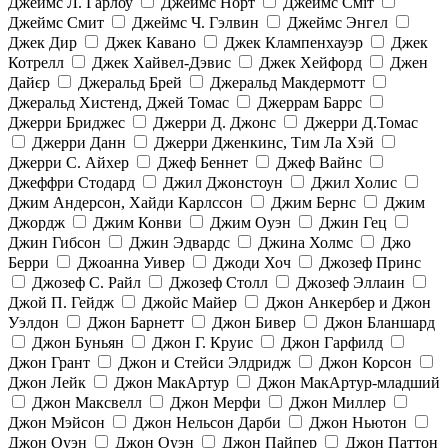
Джеймс Л. Гарлоу
Джеймс Норт
Джеймс Сміт
Джеймс Смит
Джеймс Ч. Гэлвин
Джеймс Энгел
Джек Дир
Джек Кавано
Джек Клампенхауэр
Джек
Котрелл
Джек Хайвел-Дэвис
Джек Хейфорд
Джен
Дайєр
Джеральд Брей
Джеральд Макдермотт
Джеральд Хистенд, Джей Томас
Джеррам Баррс
Джерри Бриджес
Джерри Д. Джонс
Джерри Д.Томас
Джерри Данн
Джерри Дженкинс, Тим Ла Хэй
Джерри С. Айхер
Джеф Беннет
Джеф Вайнс
Джеффри Стодард
Джил Джонстоун
Джил Холис
Джим Андерсон, Хайди Карлссон
Джим Бернс
Джим
Джордж
Джим Конви
Джим Оуэн
Джин Гец
Джин Гибсон
Джин Эдвардс
Джина Холмс
Джо
Берри
Джоанна Уивер
Джоди Хоч
Джозеф Принс
Джозеф С. Райл
Джозеф Столл
Джозеф Эллаин
Джой П. Гейдж
Джойс Майер
Джон Анкербер и Джон
Уэлдон
Джон Барнетт
Джон Бивер
Джон Бланшард
Джон Буньян
Джон Г. Круис
Джон Гарфилд
Джон Грант
Джон и Стейси Элдридж
Джон Корсон
Джон Лейк
Джон МакАртур
Джон МакАртур-младший
Джон Максвелл
Джон Мерфи
Джон Миллер
Джон Мэйсон
Джон Нельсон Дарби
Джон Ньютон
Джон Оуэн
Джон Оуэн
Джон Пайпер
Джон Паттон