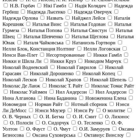
Н.В. Горбач
Нікі Гамбл
Надія Колядич
Надежда
Гербиш
Надежда Лысенко
Надежда Оверчук
Надежда Орлова
Назвать
Найджел Лейси
Наталія
Корешняк
Наталья Винс
Наталья Годован
Наталья
Гурмеза
Наталья Попова
Наталья Свистун
Наталья
Швец
Наталья Шевченко
Наталья Щеглова
Наталья
Юнак
Наталя Чайковська
Натаниэль Гортворн
Нелли Блок, Констанция Нолтинг
Нелли Логовская
Ненси Ван-Плет
Несортированные
Никки Гамбл
Никки и Шила Ли
Никки Круз
Никодим Марчук
Николай Водневский
Николай Гаврилов
Николай
Гарасаян
Николай Дорошенко
Николай Копец
Николай Лесков
Николай Храпов
Николай Шепель
Николас Де Ланж
Николас Т. Райт
Николас Томас Райт
Николас Уайзмен
Нил Андерсон
Нил Андерсон
Нина Алганова
Нина Баданина
Новоженина Елена
Новомедия
Норман Райт
Нотный сборник
Нэнси
Ли ДеМосс
Нэнси Моузер
Нэнси Ру
О молитве
О. В. Черных
О. И. Бегма
О. И. Смит
О. Лихонос
О. Полосін
О. Сидорчук
О. Тесленко
О. Ф.
Уолтон
О. Фауст
О. Чмут
О.И. Замуруев
Оксана
Безносова
Оксана Суховерська
Октавиус Винслоу