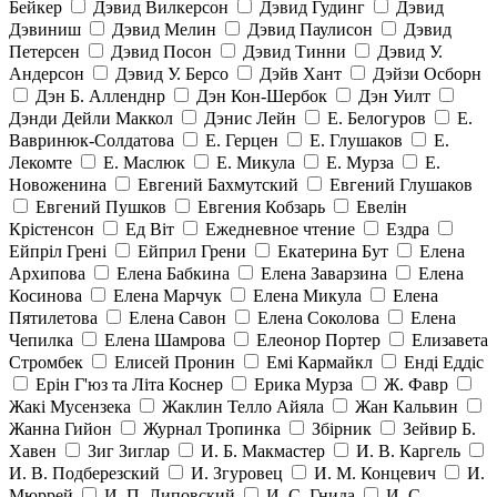
Бейкер
Дэвид Вилкерсон
Дэвид Гудинг
Дэвид
Дэвиниш
Дэвид Мелин
Дэвид Паулисон
Дэвид
Петерсен
Дэвид Посон
Дэвид Тинни
Дэвид У.
Андерсон
Дэвид У. Берсо
Дэйв Хант
Дэйзи Осборн
Дэн Б. Алленднр
Дэн Кон-Шербок
Дэн Уилт
Дэнди Дейли Маккол
Дэнис Лейн
Е. Белогуров
Е.
Вавринюк-Солдатова
Е. Герцен
Е. Глушаков
Е.
Лекомте
Е. Маслюк
Е. Микула
Е. Мурза
Е.
Новоженина
Евгений Бахмутский
Евгений Глушаков
Евгений Пушков
Евгения Кобзарь
Евелін
Крістенсон
Ед Віт
Ежедневное чтение
Ездра
Ейпріл Грені
Ейприл Грени
Екатерина Бут
Елена
Архипова
Елена Бабкина
Елена Заварзина
Елена
Косинова
Елена Марчук
Елена Микула
Елена
Пятилетова
Елена Савон
Елена Соколова
Елена
Чепилка
Елена Шамрова
Елеонор Портер
Елизавета
Стромбек
Елисей Пронин
Емі Кармайкл
Ендi Еддiс
Ерін Г'юз та Літа Коснер
Ерика Мурза
Ж. Фавр
Жакі Мусензека
Жаклин Телло Айяла
Жан Кальвин
Жанна Гийон
Журнал Тропинка
Збірник
Зейвир Б.
Хавен
Зиг Зиглар
И. Б. Макмастер
И. В. Каргель
И. В. Подберезский
И. Згуровец
И. М. Концевич
И.
Мюррей
И. П. Липовский
И. С. Гнида
И. С.