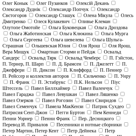
Олег Конык
Олег Пузанков
Олексій Декань
Олександр Дуднік
Олександр Попчук
Олександр
Свєтогоров
Олександр Сташук
Олена Мікула
Олесь
Дмитренко
Олеся Кулакевич
Оливье Клеман
Олутопе Омотойе
Ольга Буковецкая
Ольга Дроздова
Ольга Жаботинская
Ольга Клюкина
Ольга Мурга
Ольга Сергеева
Ольга шевелева
Ольга Шульга-
Страшная
Ольшевская Юлия
Оля Ярош
Оля Ярош,
Вера Мищук
Омартиан Сторми и Пейдж
Освальд
Сандерс
Освальд Тярк
Освальд Чемберс
П. Гэйстон,
П. Тернер, П. Шарп
П. Д. Брамсен
П. Джелетт
П.
Джеффери
П. Диксон
П. Клиффорд
П. Пеннер
П. Рейссер и коллектив авторов
П. Сильченко
П. Унру
П. Франк
П. Эстабрукс
П.К. Нельсон
Піус
Штессель
Павел Биллхаймер
Павел Валенчук
Павел Гараджа
Павел Левушкан
Павел Ляшенко
Павел Озерков
Павел Рогозин
Павел Свиридов
Павел Семенчук
Памела МакКензи
Патрик Сухдео
Патрисия Сент-Джон
Пегги Буртон
Пем Кеннеди
Пенни Уорнер
Пенни Франк
Пер. Десницкого
Перевод И. Привалов
Песенники и нотные сборники
Петер Мартин, Петер Кент
Петр Дейнека
Петр