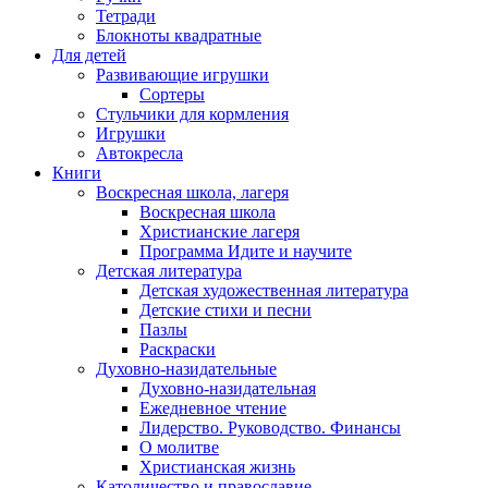
Тетради
Блокноты квадратные
Для детей
Развивающие игрушки
Сортеры
Стульчики для кормления
Игрушки
Автокресла
Книги
Воскресная школа, лагеря
Воскресная школа
Христианские лагеря
Программа Идите и научите
Детская литература
Детская художественная литература
Детские стихи и песни
Пазлы
Раскраски
Духовно-назидательные
Духовно-назидательная
Ежедневное чтение
Лидерство. Руководство. Финансы
О молитве
Христианская жизнь
Католичество и православие