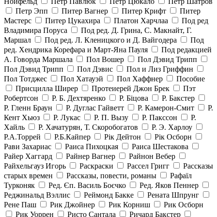
Нойфельд
Петр Павлюк
Петр Цюкало
Петр Шатров
Петр Эпп
Питер Вагнер
Питер Крифт
Питер
Мастерс
Питер Цукахира
Платон Харчлаа
Под ред
Владимира Поруса
Под ред. Д. Грина, С. Макнайт, Г.
Маршал
Под ред. Л. Кленицкого и Д. Вайгодера
Под
ред. Хендрика Корефара и Март-Яна Пауля
Под редакцией
А. Говорда Маршала
Пол Вошер
Пол Дэвид Трипп
Пол Дэвид Трипп
Пол Дэвис
Пол и Лиз Гриффин
Пол Тотджес
Пол Хатауэй
Пол Хаффнер
Пособие
Присцилла Ширер
Протеиерей Джон Брек
Пэт
Робертсон
Р. Б. Дехтяренко
Р. Біцова
Р. Бакстер
Р. Гленн Браун
Р. Дуглас Гайветт
Р. Камерон-Смит
Р.
Кент Хьюз
Р. Лукас
Р. П. Вызу
Р. Пакссон
Р.
Хайль
Р. Хачатурян, Т. Скоробогатов
Р. Э. Харлоу
Р.А.Торрей
Р.Б.Кайпер
Рік Дейтон
Рік Осборн
Рави Захариас
Раиса Пихоцкая
Раиса Шестакова
Райер Хаггард
Райнер Вагнер
Райнон Вебер
Райхельгауз Игорь
Раскраски
Рассел Григг
Рассказы
старых времен
Рассказы, повести, романы
Рафаїл
Турконяк
Ред. Єп. Василь Боєчко
Ред. Яков Пеннер
Реджинальд Вэллис
Реймонд Бакке
Рената Шпрунг
Рене Паш
Рик Джойнер
Рик Корниш
Рик Осборн
Рик Уоррен
Ристо Сантала
Ричард Бакстер