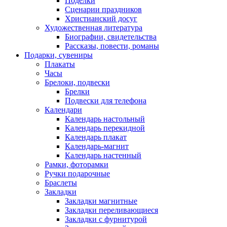
Поделки
Сценарии праздников
Христианский досуг
Художественная литература
Биографии, свидетельства
Рассказы, повести, романы
Подарки, сувениры
Плакаты
Часы
Брелоки, подвески
Брелки
Подвески для телефона
Календари
Календарь настольный
Календарь перекидной
Календарь плакат
Календарь-магнит
Календарь настенный
Рамки, фоторамки
Ручки подарочные
Браслеты
Закладки
Закладки магнитные
Закладки переливающиеся
Закладки с фурнитурой