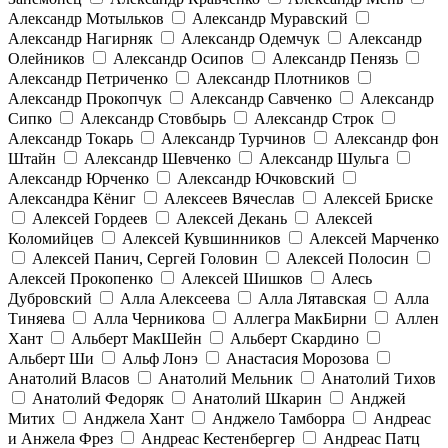
Александр Мотыльков
Александр Муравский
Александр Нагирняк
Александр Одемчук
Александр
Олейников
Александр Осипов
Александр Пенязь
Александр Петриченко
Александр Плотников
Александр Прокопчук
Александр Савченко
Александр
Сипко
Александр Стовбырь
Александр Строк
Александр Токарь
Александр Турчинов
Александр фон
Штайн
Александр Шевченко
Александр Шульга
Александр Юрченко
Александр Ючковский
Александра Кёниг
Алексеев Вячеслав
Алексей Бриске
Алексей Гордеев
Алексей Декань
Алексей
Коломийцев
Алексей Кувшинников
Алексей Марченко
Алексей Панич, Сергей Головин
Алексей Полосин
Алексей Прокопенко
Алексей Шишков
Алесь
Дубровский
Алла Алексеева
Алла Лятавская
Алла
Тиняева
Алла Черникова
Аллегра МакБирни
Аллен
Хант
Альберт МакШейн
Альберт Скардино
Альберт Ши
Альф Лонэ
Анастасия Морозова
Анатолий Власов
Анатолий Мельник
Анатолий Тихов
Анатолий Федоряк
Анатолий Шкарин
Анджей
Митих
Анджела Хант
Анджело Тамборра
Андреас
и Анжела Фрез
Андреас Кестенбергер
Андреас Патц