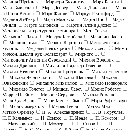
Марина Шрейнер
Мариори Букингам
Марк Баркли
Марк Бьюкенен
Марк Деввер
Марк Дрисколл
Марк
и Пэтти Вёклер
Марк Финли
Маркус Реинсфорд
Марлин ЛеФевр
Марті Маховскі
Марта Пис
Марта
Финли
Марти Мачовски
Мартин Ллойд-Джонс
Материалы литературного семинара
Мать Тереза
Мельвин Т. Лакок
Мердок Кемпбелл
Мерилин Ласло
Мерион Томас
Мерлин Каротерз
Методический
вестник
Мефодій Благовірний
Микола Сокол
Мими
Уилсон, Шелли Кук Фолькхардт
Мирного С.
Митрополит Антоний Сурожский
Михаил Волович
Михаил Дрондин
Михаил и Надежда Телеповы
Михаил Неволин
Михаил Проданюк
Михаил Черенков
Михаил Чернявский
Михаил Шаптала
Михаил
Юнаковский
Михайло Михайлюк
Михайло Подворняк
Михайло Толстов
Мишель Лароу
Морис Робертс
Морріс Плейнс
Моррис Серулло
Мыкола Романюк
Мэри Дж. Эванс
Мэри Менз Саймон
Мэри Руфь Своуп
Мэри Сомервиль
Мэтью Генри
Мэтью Мид
Мэтью Фрейзер
Н. А. Александренко
Н. В. Порублев,
Н. Г. Калмыков
Н. Демосс
Н. Ирала
Н. Камерон
Н. Мазуровский
Н. Моузер
Н. Н. Сизов
Н. П.
Исаева
Н. С. Уилсон, Л. К. Тейлор
Н. Салов-Астахов