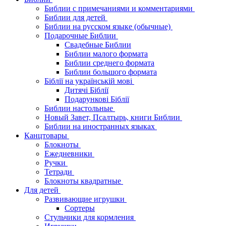
Библии с примечаниями и комментариями
Библии для детей
Библии на русском языке (обычные)
Подарочные Библии
Свадебные Библии
Библии малого формата
Библии среднего формата
Библии большого формата
Біблії на українській мові
Дитячі Біблії
Подарункові Біблії
Библии настольные
Новый Завет, Псалтырь, книги Библии
Библии на иностранных языках
Канцтовары
Блокноты
Ежедневники
Ручки
Тетради
Блокноты квадратные
Для детей
Развивающие игрушки
Сортеры
Стульчики для кормления