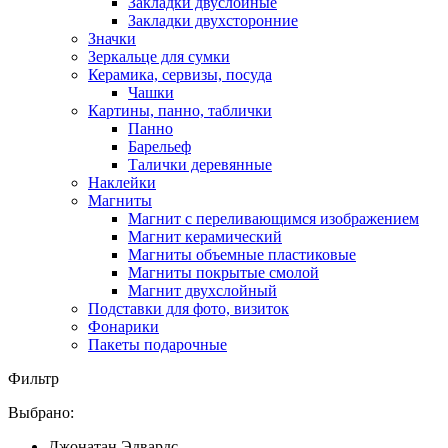
Закладки двуслойные
Закладки двухсторонние
Значки
Зеркальце для сумки
Керамика, сервизы, посуда
Чашки
Картины, панно, таблички
Панно
Барельеф
Талички деревянные
Наклейки
Магниты
Магнит с переливающимся изображением
Магнит керамический
Магниты объемные пластиковые
Магниты покрытые смолой
Магнит двухслойный
Подставки для фото, визиток
Фонарики
Пакеты подарочные
Фильтр
Выбрано:
Джонатан Эдвардс