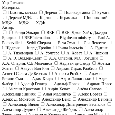
Українською
Материал:
Пластик, металл
Дерево
Поликерамика
Бумага
Дерево/ МДФ
Картон
Керамика
Шпонований
МДФ
МДФ
ХДФ
Автор:
Рэнди Элкорн
BEE
BEE, Джон Уайт, Джерри
Бриджес
BEEInternational
Big dream ministry
Paul A.
Pomerville
Serhii Chepara
Ёста Эман
Єва Лекомте
І. Щедрик
Інгрід Тробіш
Ірина Іваськів
А. Гудинг
А. Тихомиров
А. Уолтерс
А. Ховат
А. Чиркин
А. Э. Волдер-Смит
А.А. Опарин, М.С. Зозулин
А.А. Опарин, С,Б Молчанов
Аад ван де Санде
Абетка
Життя
Август Ван Рин
Авраам Ицхак Радбиль
Агнес і Салем Де Безенак
Агнесса Розбах
Адам и
Бетани Смит
Адам Кларк
Адам Лашинськи
Адель
Фабер
Адольф Геллер
Адольф Новак
Адриан Пласс
Айленн Кроссман
Айрін Ховат
Алёна Салова
Алєксандр Яциняк
Алан Медингер
Алекс Воргез
Алекс Д. Монтойя
Александр Вейс
Александр Вечный
Александр Вялов
Александр Дмитриевич Беспалов
Александр Дудник
Александр Жибрик
Александр
Занемонец
Александр Кравченко
Александр Мень