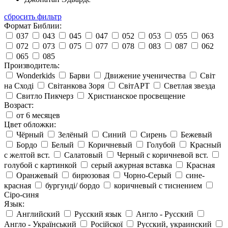
сбросить фильтр
Формат Библии:
037
043
045
047
052
053
055
063
072
073
075
077
078
083
087
062
065
085
Производитель:
Wonderkids
Барви
Движение ученичества
Світ
на Сході
Світанкова Зоря
СвітАРТ
Светлая звезда
Свитло Пикчерз
Христианское просвещение
Возраст:
от 6 месяцев
Цвет обложки:
Чёрный
Зелёный
Синий
Сирень
Бежевый
Бордо
Белый
Коричневый
Голубой
Красный
с желтой вст.
Салатовый
Черный с коричневой вст.
голубой с картинкой
серый ажурная вставка
Красная
Оранжевый
бирюзовая
Чорно-Серый
сине-
красная
бургунді/ бордо
коричневый с тиснением
Сіро-синя
Язык:
Английский
Русский язык
Англо - Русский
Англо - Український
Російскої
Русский, украинский