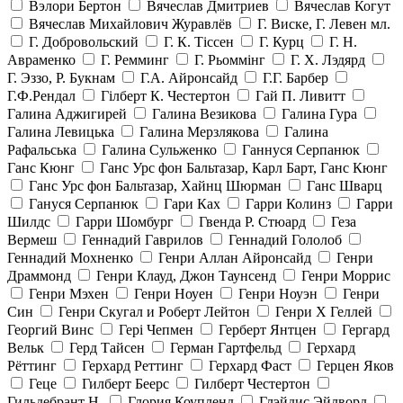
Вэлори Бертон
Вячеслав Дмитриев
Вячеслав Когут
Вячеслав Михайлович Журавлёв
Г. Виске, Г. Левен мл.
Г. Добровольский
Г. К. Тiссен
Г. Курц
Г. Н.
Авраменко
Г. Ремминг
Г. Рьоммінг
Г. Х. Лэдярд
Г. Эззо, Р. Букнам
Г.А. Айронсайд
Г.Г. Барбер
Г.Ф.Рендал
Гілберт К. Честертон
Гай П. Ливитт
Галина Аджигирей
Галина Везикова
Галина Гура
Галина Левицька
Галина Мерзлякова
Галина
Рафальська
Галина Сульженко
Ганнуся Серпанюк
Ганс Кюнг
Ганс Урс фон Бальтазар, Карл Барт, Ганс Кюнг
Ганс Урс фон Бальтазар, Хайнц Шюрман
Ганс Шварц
Гануся Серпанюк
Гари Ках
Гарри Колинз
Гарри
Шилдс
Гарри Шомбург
Гвенда Р. Стюард
Геза
Вермеш
Геннадий Гаврилов
Геннадий Гололоб
Геннадий Мохненко
Генри Аллан Айронсайд
Генри
Драммонд
Генри Клауд, Джон Таунсенд
Генри Моррис
Генри Мэхен
Генри Ноуен
Генри Ноуэн
Генри
Син
Генри Скугал и Роберт Лейтон
Генри Х Геллей
Георгий Винс
Гері Чепмен
Герберт Янтцен
Гергард
Вельк
Герд Тайсен
Герман Гартфельд
Герхард
Рёттинг
Герхард Реттинг
Герхард Фаст
Герцен Яков
Геце
Гилберт Беерс
Гилберт Честертон
Гильдебрант Н.
Глория Коупленд
Глэйдис Эйлворд