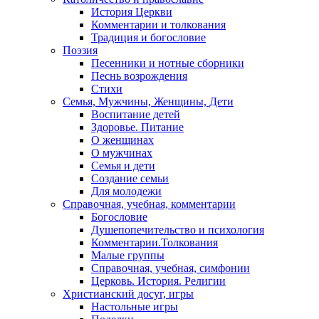
История Церкви
Комментарии и толкования
Традиция и богословие
Поэзия
Песенники и нотные сборники
Песнь возрождения
Стихи
Семья, Мужчины, Женщины, Дети
Воспитание детей
Здоровье. Питание
О женщинах
О мужчинах
Семья и дети
Создание семьи
Для молодежи
Справочная, учебная, комментарии
Богословие
Душепопечительство и психология
Комментарии.Толкования
Малые группы
Справочная, учебная, симфонии
Церковь. История. Религии
Христианский досуг, игры
Настольные игры