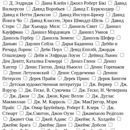
Д. Элдридж
Діана Клейн і Джоел Роберт Бікі
Давид
Вилкерсон
Давид Воробьев
Давид Г. Буркхолдер
Давид и Нетти Джексон
Давид Инстоун-Брюер
Давид
Йонги Чо
Давид Классен, Эрих Шмиддт-Шель
Давид
Стерн
Даг Хьюард- Милс
Даниель Смит
Даниил
Кауффман
Даниил Мордовцев
Даниил Умнов
Даниэль Гербер
Даниэль Зименс
Даниэль Шефер
Даньян
Дарлин Сейла
Дарья Баданина
Дебби и
Ричард Лоренс
Деби Перл
Девід Епплбі, Джордж
Олшледжер
Дейв и Элфрида Лоуэн
Дейвид Льюис
Ден Девітт, Каталіна Ечеверрі
Дениз Гленн
Дениз
Хантер
Денис Гінтон, Девід Ньюелл
Денис Гореньков
Денис Летуновский
Денис Сердиченко
Деннис
Петерсен
Дерек Прайм
Дерек Принс
Дерик Бингем
Детская художественная литература
Дж. Вервер
Дж.
Вэруэр
Дж. Геске, В. Сукочева
Дж. Геске, Н. Четверина
Дж. Джон
Дж. Джон, Крис Велли
Дж. Дуглас
Макмиллан
Дж. М. Карроль
Дж. МакГрегор, Мэри
Прайс
Дж. Омар Брубейкер, Роберт Е. Клерк
Дж.
Стюарт
Дж.Смитон, Джон Оуэн
Джампаоло Редіголо
Джанет Оак
Джей Адамс
Джеймс А. Холдейн
Джеймс Брага
Джеймс Данн
Джеймс Добсон