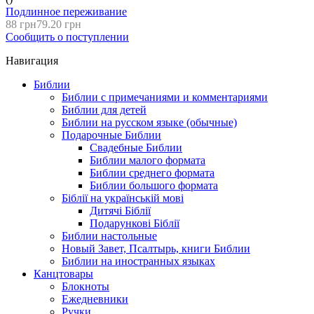
Подлинное переживание
88 грн
79.20 грн
Сообщить о поступлении
Навигация
Библии
Библии с примечаниями и комментариями
Библии для детей
Библии на русском языке (обычные)
Подарочные Библии
Свадебные Библии
Библии малого формата
Библии среднего формата
Библии большого формата
Біблії на українській мові
Дитячі Біблії
Подарункові Біблії
Библии настольные
Новый Завет, Псалтырь, книги Библии
Библии на иностранных языках
Канцтовары
Блокноты
Ежедневники
Ручки