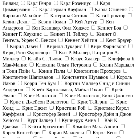
Виланд
Карл Генри
Карл Розениус
Карл
Циммерманн
Карл-Герман Кауфман
Карла Стивенс
Каролин Махейни
Катерина Сотник
Катя Проктор
Кевин Деянг
Кевин Леман
Кей Артур
Кен
Андерсон
Кен Бланшар, Фил Ходжес
Кеннет Боа
Кеннет Г. Хаукинс
Кеннет Н. Тейлор
Кеннет О.
Генгель, Уорен С. Бенсон
Кеннет Хейгин
Кент Брауер
Кирил Давей
Кирилл Лукарис
Кирк Фарнсворт
Кирк, Рози Фарнсворт
Кит Р. Миллер, Патриция А.
Миллер
Клайв С. Льюис
Клаус Хаакер
Клиффорд Б.
Мак-Манис
Клюкина Ольга Петровна
Колин Маршалл
и Тони Пэйн
Конни Пэлм
Константин Прохоров
Константин Шаповалов
Константин Шумаков
Король
Иаков
Корри Тен Бум
Кортни Миллер Снид и Синди
Андерсон
Крейг Бартоломью, Майкл Гохин
Крейг
Эванс
Крис Валлотон
Крис Валлоттон, Билл Джонсон
Крис и Джейсон Валлоттон
Крис Тайгрин
Крис
Хенд
Крис Эдсит
Кристина Рой
Кристмас Карол
Кауффман
Кристофер Билей
Кристофер Дойл и Джон
Хейсом
Курт Залкер
Кушнерук Анна
Кэй К.
Джеймс
Кэйти Бразелтон
Кэмпбел Мак- Алпин
Кэрен Кингсбери
Кэрин Маккензи
Кэрол Кент