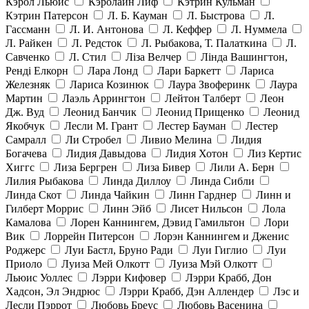
Кэрол Льюис
Кэролайн Лиф
Кэтрин Кульман
Кэтрин Патерсон
Л. Б. Кауман
Л. Быстрова
Л.
Гассманн
Л. И. Антонова
Л. Кеффер
Л. Нуммела
Л. Райкен
Л. Редсток
Л. Рыбакова, Т. Палаткина
Л.
Савченко
Л. Стил
Ліза Велчер
Лінда Вашингтон,
Ренді Елкорн
Лара Лонд
Лари Баркетт
Лариса
Железняк
Лариса Козинюк
Лаура Звоферинк
Лаура
Мартин
Лаэль Аррингтон
Лейтон Талберт
Леон
Дж. Вуд
Леонид Банчик
Леонид Прищенко
Леонид
Якобчук
Лесли М. Грант
Лестер Бауман
Лестер
Самралл
Ли Стробел
Ливио Мелина
Лидия
Богачева
Лидия Давыдова
Лидия Хотон
Лиз Кертис
Хиггс
Лиза Бергрен
Лиза Бивер
Лили А. Берн
Лилия Рыбакова
Линда Диллоу
Линда Сибли
Линда Скот
Линда Чайкин
Линн Гарднер
Линн и
Гилберт Моррис
Линн Эйб
Лисет Нильсон
Лола
Камалова
Лорен Каннингем, Дэвид Гамильтон
Лори
Вик
Лоррейн Питерсон
Лорэн Каннингем и Дженис
Роджерс
Луи Бастл, Бруно Ради
Луи Гиглио
Луи
Приоло
Луиза Мей Олкотт
Луиза Мэй Олкотт
Льюис Уоллес
Лэрри Кифовер
Лэрри Крабб, Дон
Хадсон, Эл Эндрюс
Лэрри Крабб, Дэн Аллендер
Лэс и
Лесли Пэррот
Любовь Бреус
Любовь Васенина