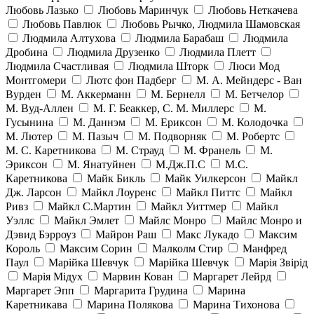
Любовь Лазько
Любовь Маринчук
Любовь Неткачева
Любовь Павлюк
Любовь Рычко, Людмила Шамовская
Людмила Алтухова
Людмила Барабаш
Людмила
Дробина
Людмила Друзенко
Людмила Плетт
Людмила Счастливая
Людмила Шторк
Люси Мод
Монтгомери
Лютс фон Падберг
М. А. Мейндерс - Ван
Вурден
М. Аккерманн
М. Бернелл
М. Бетчелор
М. Вуд-Аллен
М. Г. Беаккер, С. М. Миллерс
М.
Гусынина
М. Даннэм
М. Ериксон
М. Колодочка
М. Лютер
М. Пазыч
М. Подворняк
М. Робертс
М. С. Каретникова
М. Страуд
М. Франель
М.
Эриксон
М. Янатуйнен
М.Дж.П.С
М.С.
Каретникова
Майк Бикль
Майк Уилкерсон
Майкл
Дж. Ларсон
Майкл Лоуренс
Майкл Питтс
Майкл
Ривз
Майкл С.Мартин
Майкл Уиттмер
Майкл
Уэллс
Майкл Эмлет
Майлс Монро
Майлс Монро и
Дэвид Бэрроуз
Майрон Раш
Макс Лукадо
Максим
Король
Максим Сорин
Малколм Стир
Манфред
Паул
Марійка Шевчук
Марійка Шевчук
Марія Звірід
Марія Мідух
Марвин Кован
Маргарет Лейрд
Маргарет Эпп
Маргарита Грудина
Марина
Каретникава
Марина Полякова
Марина Тихонова