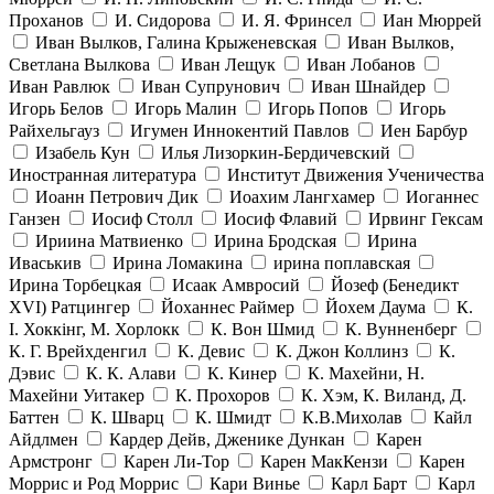
Проханов
И. Сидорова
И. Я. Фринсел
Иан Мюррей
Иван Вылков, Галина Крыженевская
Иван Вылков,
Светлана Вылкова
Иван Лещук
Иван Лобанов
Иван Равлюк
Иван Супрунович
Иван Шнайдер
Игорь Белов
Игорь Малин
Игорь Попов
Игорь
Райхельгауз
Игумен Иннокентий Павлов
Иен Барбур
Изабель Кун
Илья Лизоркин-Бердичевский
Иностранная литература
Институт Движения Ученичества
Иоанн Петрович Дик
Иоахим Лангхамер
Иоганнес
Ганзен
Иосиф Столл
Иосиф Флавий
Ирвинг Гексам
Ириина Матвиенко
Ирина Бродская
Ирина
Иваськив
Ирина Ломакина
ирина поплавская
Ирина Торбецкая
Исаак Амвросий
Йозеф (Бенедикт
ХVI) Ратцингер
Йоханнес Раймер
Йохем Даума
К.
І. Хоккінг, М. Хорлокк
К. Вон Шмид
К. Вунненберг
К. Г. Врейхденгил
К. Девис
К. Джон Коллинз
К.
Дэвис
К. К. Алави
К. Кинер
К. Махейни, Н.
Махейни Уитакер
К. Прохоров
К. Хэм, К. Виланд, Д.
Баттен
К. Шварц
К. Шмидт
К.В.Михолав
Кайл
Айдлмен
Кардер Дейв, Дженике Дункан
Карен
Армстронг
Карен Ли-Тор
Карен МакКензи
Карен
Моррис и Род Моррис
Кари Винье
Карл Барт
Карл