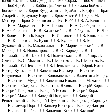
Блэйн Смит
Боб Джордж
Боб Сордж
Боб Финлей
Боб Фрейли
Бобби Джеймисон
Богдана Бойко
Богословие
Борис Зудерманн
Брайан Р. Коффи
Брат
Андрей
Браунлоу Норт
Брюс Анстей
Брюс М.
Мецгер
Брюс Уилкинсон
Бэт Вебб
В. А. Бачинин
В. А. Маркевич
В. А. Попов
В. А. Слободяник
В. Альбисетти
В. В. Казанский
В. Гайдучик
В. Дик,
В. Бюне
В. и Б. Бакус
В. И. Толстов
В. Климошенко
В. Кнышев
В. Кузин
В. Куликов
В. М.
Жуковский
В. Макдональд
В. Марцинковский
В.
Миллер
В. Новомирова
В. О. Карвер
В. П.
Кашалаба
В. Плох
В. Полиянская
В. Рейпир, Л.
Смит
В. С. Мысин
В. Шевченко
В. Шевченко, В.
Кашалаба, Е. Шевченко
В. Шельпякова
Вiршi. Ноти
Віктор Кузьменко
Валентина Велькер
Валентина
Евтушенко
Валентина Коноваленко
Валентина Мацкул
Валентина Мудра
Валентина Николаевна Маматова
Валентина Скирка
Валентина Юзвяк
Валерій Корж
Валерий Геворков
Валерий Кесов
Валерий Корж
Валерий Макеев
Валерий Поздняков
Валерий
Решетинский
Валерий Шумилин
Вальдемар Сардачук
Вальдемар Цорн
Вальтер Каспер
Вальтер Чантри
Вальтер Шнайдер
Ванделин Кнох
Василий