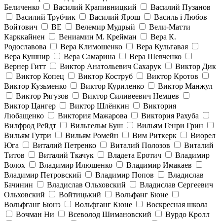
Беличенко
Василий Крапивницкий
Василий Пузанов
Василий Трубчик
Василий Ярош
Василь і Любов
Войтович
ВЕ
Велемир Мудрый
Вели-Матти
Карккайнен
Вениамин М. Крейман
Вера К.
Родославова
Вера Климошенко
Вера Кульгавая
Вера Кушнир
Вера Самарина
Вера Шевченко
Вернер Гитт
Виктор Анатольевич Сахарук
Виктор Дик
Виктор Копец
Виктор Коструб
Виктор Кротов
Виктор Кузьменко
Виктор Куриленко
Виктор Манжул
Виктор Рягузов
Виктор Силивеевич Немцев
Виктор Цангер
Виктор Шлёнкин
Виктория
Любащенко
Виктория Мажарова
Виктория Рахуба
Вилфрод Рейдт
Вильгельм Буш
Вильям Генри Грин
Вильям Гутри
Вильям Ромейн
Вим Риткерк
Виорел
Юга
Виталий Петренко
Виталий Полозов
Виталий
Титов
Виталий Ткачук
Владета Еротич
Владимир
Волох
Владимир Илюшенко
Владимир Имакаев
Владимир Петровский
Владимир Попов
Владислав
Бачинин
Владислав Ольховский
Владислав Сергеевич
Ольховский
Войтицький
Вольфанг Бюне
Вольфганг Бюнэ
Вольфганг Кюне
Воскресная школа
Вочман Ни
Всеволод Шимановский
Вурдо Кролл