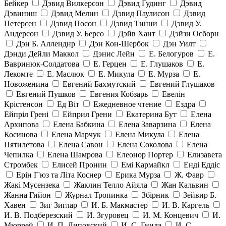
Бейкер
Дэвид Вилкерсон
Дэвид Гудинг
Дэвид
Дэвиниш
Дэвид Мелин
Дэвид Паулисон
Дэвид
Петерсен
Дэвид Посон
Дэвид Тинни
Дэвид У.
Андерсон
Дэвид У. Берсо
Дэйв Хант
Дэйзи Осборн
Дэн Б. Алленднр
Дэн Кон-Шербок
Дэн Уилт
Дэнди Дейли Маккол
Дэнис Лейн
Е. Белогуров
Е.
Вавринюк-Солдатова
Е. Герцен
Е. Глушаков
Е.
Лекомте
Е. Маслюк
Е. Микула
Е. Мурза
Е.
Новоженина
Евгений Бахмутский
Евгений Глушаков
Евгений Пушков
Евгения Кобзарь
Евелін
Крістенсон
Ед Віт
Ежедневное чтение
Ездра
Ейпріл Грені
Ейприл Грени
Екатерина Бут
Елена
Архипова
Елена Бабкина
Елена Заварзина
Елена
Косинова
Елена Марчук
Елена Микула
Елена
Пятилетова
Елена Савон
Елена Соколова
Елена
Чепилка
Елена Шамрова
Елеонор Портер
Елизавета
Стромбек
Елисей Пронин
Емі Кармайкл
Ендi Еддiс
Ерін Г'юз та Літа Коснер
Ерика Мурза
Ж. Фавр
Жакі Мусензека
Жаклин Телло Айяла
Жан Кальвин
Жанна Гийон
Журнал Тропинка
Збірник
Зейвир Б.
Хавен
Зиг Зиглар
И. Б. Макмастер
И. В. Каргель
И. В. Подберезский
И. Згуровец
И. М. Концевич
И.
Мюррей
И. П. Липовский
И. С. Гнида
И. С.