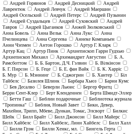
Андрей Горяинов
Андрей Десницкий
Андрей
Лаврентюк
Андрей Левчук
Андрей Маершин
Андрей Осельский
Андрей Петерс
Андрей Пузынин
Андрей Суздальцев
Андрей Суховский
Андрей
Тавров
Андрей Цыганков
Анжей Зюлковський
Анна Бовель
Анна Вельк
Анна Лукс
Анна
Пчелинцева
Анна Сергеева
Аннеке Компаньен
Анни Чэпмен
Антон Горошко
Артур Г. Кларк
Артур Кац
Артур Пинк
Архиепископ Гарри Гудхью
Архиепископ Михаил
Архимандрит Августин
Б. А.
Рамсботтом
Б. Б. Бартон, Д.Ч. Гэлвин
Б. Вілкінсон
Б. Г. Пирсон
Б. Геце
Б. Е. фан Вайк
Б. К. Харріс
Б. Мур
Б. Мэннинг
Б. Сджогрин
Б. Хантер
Біл
Тайбелс
Базилея Шлинк
Барбара Хьюз
Барни Кумс
Бев Десалво
Беверли Льюис
Бергер Фритц
Берри Сент-Клер
Берт Кленденнен
Берта Шмидт-Эллер
Бетти Гаш
Библии подарочные
Библиотека журнала
"Тропинка"
Библия, Новый Завет
Бики, Девер,
Махейни, Трипп, Мбеве, Дункан, Томас, Элсворт
Билкис
Шейк
Билл Брайт
Билл Джонсон
Билл Майерс
Билл Хайбелс
Билл Хайбелс, Линн Хайбелс
Билл Халл
Билли Грэм
Билли Хенкс, мл.
Бингель Герта