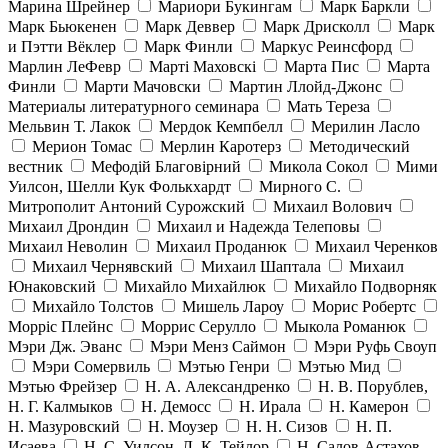
Марина Шрейнер
Мариори Букингам
Марк Баркли
Марк Бьюкенен
Марк Деввер
Марк Дрисколл
Марк
и Пэтти Вёклер
Марк Финли
Маркус Реинсфорд
Марлин ЛеФевр
Марті Маховскі
Марта Пис
Марта
Финли
Марти Мачовски
Мартин Ллойд-Джонс
Материалы литературного семинара
Мать Тереза
Мельвин Т. Лакок
Мердок Кемпбелл
Мерилин Ласло
Мерион Томас
Мерлин Каротерз
Методический
вестник
Мефодій Благовірний
Микола Сокол
Мими
Уилсон, Шелли Кук Фолькхардт
Мирного С.
Митрополит Антоний Сурожский
Михаил Волович
Михаил Дрондин
Михаил и Надежда Телеповы
Михаил Неволин
Михаил Проданюк
Михаил Черенков
Михаил Чернявский
Михаил Шаптала
Михаил
Юнаковский
Михайло Михайлюк
Михайло Подворняк
Михайло Толстов
Мишель Лароу
Морис Робертс
Морріс Плейнс
Моррис Серулло
Мыкола Романюк
Мэри Дж. Эванс
Мэри Менз Саймон
Мэри Руфь Своуп
Мэри Сомервиль
Мэтью Генри
Мэтью Мид
Мэтью Фрейзер
Н. А. Александренко
Н. В. Порублев,
Н. Г. Калмыков
Н. Демосс
Н. Ирала
Н. Камерон
Н. Мазуровский
Н. Моузер
Н. Н. Сизов
Н. П.
Исаева
Н. С. Уилсон, Л. К. Тейлор
Н. Салов-Астахов