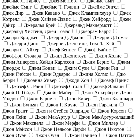
Джеймс Л. Гарлоу
Джеймс Норт
Джеймс Сміт
Джеймс Смит
Джеймс Ч. Гэлвин
Джеймс Энгел
Джек Дир
Джек Кавано
Джек Клампенхауэр
Джек
Котрелл
Джек Хайвел-Дэвис
Джек Хейфорд
Джен
Дайєр
Джеральд Брей
Джеральд Макдермотт
Джеральд Хистенд, Джей Томас
Джеррам Баррс
Джерри Бриджес
Джерри Д. Джонс
Джерри Д.Томас
Джерри Данн
Джерри Дженкинс, Тим Ла Хэй
Джерри С. Айхер
Джеф Беннет
Джеф Вайнс
Джеффри Стодард
Джил Джонстоун
Джил Холис
Джим Андерсон, Хайди Карлссон
Джим Бернс
Джим
Джордж
Джим Конви
Джим Оуэн
Джин Гец
Джин Гибсон
Джин Эдвардс
Джина Холмс
Джо
Берри
Джоанна Уивер
Джоди Хоч
Джозеф Принс
Джозеф С. Райл
Джозеф Столл
Джозеф Эллаин
Джой П. Гейдж
Джойс Майер
Джон Анкербер и Джон
Уэлдон
Джон Барнетт
Джон Бивер
Джон Бланшард
Джон Буньян
Джон Г. Круис
Джон Гарфилд
Джон Грант
Джон и Стейси Элдридж
Джон Корсон
Джон Лейк
Джон МакАртур
Джон МакАртур-младший
Джон Максвелл
Джон Мерфи
Джон Миллер
Джон Мэйсон
Джон Нельсон Дарби
Джон Ньютон
Джон Оуэн
Джон Оуэн
Джон Пайпер
Джон Паттон