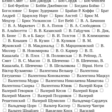
Блэйн Смит
Боб Джордж
Боб Сордж
Боб Финлей
Боб Фрейли
Бобби Джеймисон
Богдана Бойко
Богословие
Борис Зудерманн
Брайан Р. Коффи
Брат
Андрей
Браунлоу Норт
Брюс Анстей
Брюс М.
Мецгер
Брюс Уилкинсон
Бэт Вебб
В. А. Бачинин
В. А. Маркевич
В. А. Попов
В. А. Слободяник
В. Альбисетти
В. В. Казанский
В. Гайдучик
В. Дик,
В. Бюне
В. и Б. Бакус
В. И. Толстов
В. Климошенко
В. Кнышев
В. Кузин
В. Куликов
В. М.
Жуковский
В. Макдональд
В. Марцинковский
В.
Миллер
В. Новомирова
В. О. Карвер
В. П.
Кашалаба
В. Плох
В. Полиянская
В. Рейпир, Л.
Смит
В. С. Мысин
В. Шевченко
В. Шевченко, В.
Кашалаба, Е. Шевченко
В. Шельпякова
Вiршi. Ноти
Віктор Кузьменко
Валентина Велькер
Валентина
Евтушенко
Валентина Коноваленко
Валентина Мацкул
Валентина Мудра
Валентина Николаевна Маматова
Валентина Скирка
Валентина Юзвяк
Валерій Корж
Валерий Геворков
Валерий Кесов
Валерий Корж
Валерий Макеев
Валерий Поздняков
Валерий
Решетинский
Валерий Шумилин
Вальдемар Сардачук
Вальдемар Цорн
Вальтер Каспер
Вальтер Чантри
Вальтер Шнайдер
Ванделин Кнох
Василий