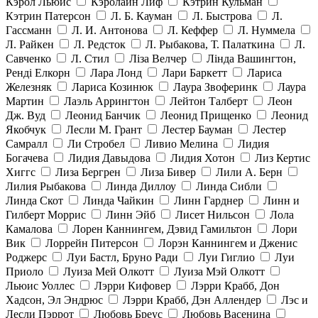
Кэрол Льюис
Кэролайн Лиф
Кэтрин Кульман
Кэтрин Патерсон
Л. Б. Кауман
Л. Быстрова
Л.
Гассманн
Л. И. Антонова
Л. Кеффер
Л. Нуммела
Л. Райкен
Л. Редсток
Л. Рыбакова, Т. Палаткина
Л.
Савченко
Л. Стил
Ліза Велчер
Лінда Вашингтон,
Ренді Елкорн
Лара Лонд
Лари Баркетт
Лариса
Железняк
Лариса Козинюк
Лаура Звоферинк
Лаура
Мартин
Лаэль Аррингтон
Лейтон Талберт
Леон
Дж. Вуд
Леонид Банчик
Леонид Прищенко
Леонид
Якобчук
Лесли М. Грант
Лестер Бауман
Лестер
Самралл
Ли Стробел
Ливио Мелина
Лидия
Богачева
Лидия Давыдова
Лидия Хотон
Лиз Кертис
Хиггс
Лиза Бергрен
Лиза Бивер
Лили А. Берн
Лилия Рыбакова
Линда Диллоу
Линда Сибли
Линда Скот
Линда Чайкин
Линн Гарднер
Линн и
Гилберт Моррис
Линн Эйб
Лисет Нильсон
Лола
Камалова
Лорен Каннингем, Дэвид Гамильтон
Лори
Вик
Лоррейн Питерсон
Лорэн Каннингем и Дженис
Роджерс
Луи Бастл, Бруно Ради
Луи Гиглио
Луи
Приоло
Луиза Мей Олкотт
Луиза Мэй Олкотт
Льюис Уоллес
Лэрри Кифовер
Лэрри Крабб, Дон
Хадсон, Эл Эндрюс
Лэрри Крабб, Дэн Аллендер
Лэс и
Лесли Пэррот
Любовь Бреус
Любовь Васенина