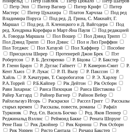
Нойфельд
Петр Павлюк
Петр Цюкало
Петр Шатров
Петр Эпп
Питер Вагнер
Питер Крифт
Питер
Мастерс
Питер Цукахира
Платон Харчлаа
Под ред
Владимира Поруса
Под ред. Д. Грина, С. Макнайт, Г.
Маршал
Под ред. Л. Кленицкого и Д. Вайгодера
Под
ред. Хендрика Корефара и Март-Яна Пауля
Под редакцией
А. Говорда Маршала
Пол Вошер
Пол Дэвид Трипп
Пол Дэвид Трипп
Пол Дэвис
Пол и Лиз Гриффин
Пол Тотджес
Пол Хатауэй
Пол Хаффнер
Пособие
Присцилла Ширер
Протеиерей Джон Брек
Пэт
Робертсон
Р. Б. Дехтяренко
Р. Біцова
Р. Бакстер
Р. Гленн Браун
Р. Дуглас Гайветт
Р. Камерон-Смит
Р.
Кент Хьюз
Р. Лукас
Р. П. Вызу
Р. Пакссон
Р.
Хайль
Р. Хачатурян, Т. Скоробогатов
Р. Э. Харлоу
Р.А.Торрей
Р.Б.Кайпер
Рік Дейтон
Рік Осборн
Рави Захариас
Раиса Пихоцкая
Раиса Шестакова
Райер Хаггард
Райнер Вагнер
Райнон Вебер
Райхельгауз Игорь
Раскраски
Рассел Григг
Рассказы
старых времен
Рассказы, повести, романы
Рафаїл
Турконяк
Ред. Єп. Василь Боєчко
Ред. Яков Пеннер
Реджинальд Вэллис
Реймонд Бакке
Рената Шпрунг
Рене Паш
Рик Джойнер
Рик Корниш
Рик Осборн
Рик Уоррен
Ристо Сантала
Ричард Бакстер