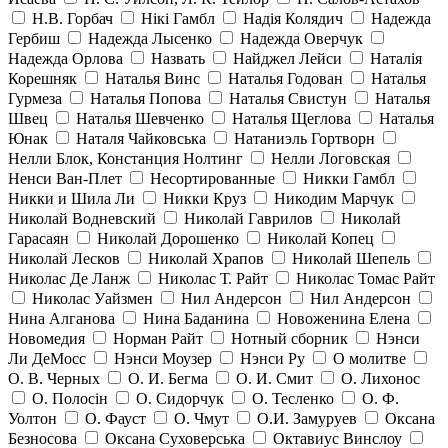
Н.В. Горбач
Нікі Гамбл
Надія Колядич
Надежда
Гербиш
Надежда Лысенко
Надежда Оверчук
Надежда Орлова
Назвать
Найджел Лейси
Наталія
Корешняк
Наталья Винс
Наталья Годован
Наталья
Гурмеза
Наталья Попова
Наталья Свистун
Наталья
Швец
Наталья Шевченко
Наталья Щеглова
Наталья
Юнак
Наталя Чайковська
Натаниэль Гортворн
Нелли Блок, Констанция Нолтинг
Нелли Логовская
Ненси Ван-Плет
Несортированные
Никки Гамбл
Никки и Шила Ли
Никки Круз
Никодим Марчук
Николай Водневский
Николай Гаврилов
Николай
Гарасаян
Николай Дорошенко
Николай Копец
Николай Лесков
Николай Храпов
Николай Шепель
Николас Де Ланж
Николас Т. Райт
Николас Томас Райт
Николас Уайзмен
Нил Андерсон
Нил Андерсон
Нина Алганова
Нина Баданина
Новоженина Елена
Новомедия
Норман Райт
Нотный сборник
Нэнси
Ли ДеМосс
Нэнси Моузер
Нэнси Ру
О молитве
О. В. Черных
О. И. Бегма
О. И. Смит
О. Лихонос
О. Полосін
О. Сидорчук
О. Тесленко
О. Ф.
Уолтон
О. Фауст
О. Чмут
О.И. Замуруев
Оксана
Безносова
Оксана Суховерська
Октавиус Винслоу