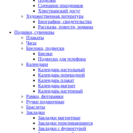
Поделки
Сценарии праздников
Христианский досуг
Художественная литература
Биографии, свидетельства
Рассказы, повести, романы
Подарки, сувениры
Плакаты
Часы
Брелоки, подвески
Брелки
Подвески для телефона
Календари
Календарь настольный
Календарь перекидной
Календарь плакат
Календарь-магнит
Календарь настенный
Рамки, фоторамки
Ручки подарочные
Браслеты
Закладки
Закладки магнитные
Закладки переливающиеся
Закладки с фурнитурой