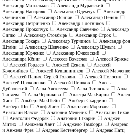
Александр Мотыльков
Александр Муравский
Александр Нагирняк
Александр Одемчук
Александр
Олейников
Александр Осипов
Александр Пенязь
Александр Петриченко
Александр Плотников
Александр Прокопчук
Александр Савченко
Александр
Сипко
Александр Стовбырь
Александр Строк
Александр Токарь
Александр Турчинов
Александр фон
Штайн
Александр Шевченко
Александр Шульга
Александр Юрченко
Александр Ючковский
Александра Кёниг
Алексеев Вячеслав
Алексей Бриске
Алексей Гордеев
Алексей Декань
Алексей
Коломийцев
Алексей Кувшинников
Алексей Марченко
Алексей Панич, Сергей Головин
Алексей Полосин
Алексей Прокопенко
Алексей Шишков
Алесь
Дубровский
Алла Алексеева
Алла Лятавская
Алла
Тиняева
Алла Черникова
Аллегра МакБирни
Аллен
Хант
Альберт МакШейн
Альберт Скардино
Альберт Ши
Альф Лонэ
Анастасия Морозова
Анатолий Власов
Анатолий Мельник
Анатолий Тихов
Анатолий Федоряк
Анатолий Шкарин
Анджей
Митих
Анджела Хант
Анджело Тамборра
Андреас
и Анжела Фрез
Андреас Кестенбергер
Андреас Патц