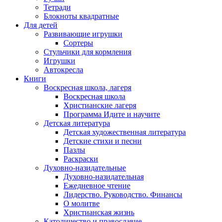
Тетради
Блокноты квадратные
Для детей
Развивающие игрушки
Сортеры
Стульчики для кормления
Игрушки
Автокресла
Книги
Воскресная школа, лагеря
Воскресная школа
Христианские лагеря
Программа Идите и научите
Детская литература
Детская художественная литература
Детские стихи и песни
Пазлы
Раскраски
Духовно-назидательные
Духовно-назидательная
Ежедневное чтение
Лидерство. Руководство. Финансы
О молитве
Христианская жизнь
Католичество и православие