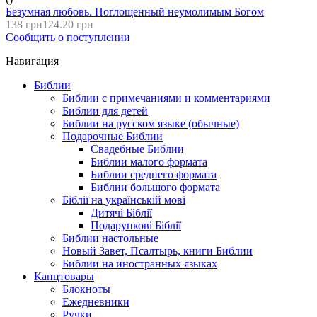
Безумная любовь. Поглощенный неумолимым Богом
138 грн
124.20 грн
Сообщить о поступлении
Навигация
Библии
Библии с примечаниями и комментариями
Библии для детей
Библии на русском языке (обычные)
Подарочные Библии
Свадебные Библии
Библии малого формата
Библии среднего формата
Библии большого формата
Біблії на українській мові
Дитячі Біблії
Подарункові Біблії
Библии настольные
Новый Завет, Псалтырь, книги Библии
Библии на иностранных языках
Канцтовары
Блокноты
Ежедневники
Ручки