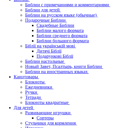
Библии с примечаниями и комментариями
Библии для детей
Библии на русском языке (обычные)
Подарочные Библии
Свадебные Библии
Библии малого формата
Библии среднего формата
Библии большого формата
Біблії на українській мові
Дитячі Біблії
Подарункові Біблії
Библии настольные
Новый Завет, Псалтырь, книги Библии
Библии на иностранных языках
Канцтовары
Блокноты
Ежедневники
Ручки
Тетради
Блокноты квадратные
Для детей
Развивающие игрушки
Сортеры
Стульчики для кормления