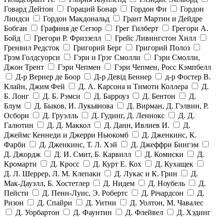
Говард Дейтон
Гораций Бонар
Гордон Фи
Гордон
Линдси
Гордон Макдональд
Грант Мартин и Дейдре
Бобган
Графиня де Сегюр
Грег Гилберт
Грегори А.
Бойд
Грегори Р. Фриззелл
Грейс Ливингстон Хилл
Гренвил Редсток
Григорий Берг
Григорий Полоз
Грэм Голдсуорси
Гэри и Грэг Смолли
Гэри Смолли,
Джон Трент
Гэри Чепмен
Гэри Чепмен, Росс Кэмпбелл
Д-р Вернер де Боор
Д-р Девід Беннер
д-р Фостер В.
Клайн, Джим Фей
Д. А. Карсона и Тимоти Коллера
Д.
Б. Лонг
Д. Б. Рэмси
Д. Барроуз
Д. Бентон
Д.
Блум
Д. Быков, И. Лукьянова
Д. Вирман, Д. Гэлвин, Р.
Осборн
Д. Груэлль
Д. Гудинг, Д. Леннокс
Д. Д.
Галютин
Д. Д. Маккол
Д. Данн, Ивлиев И.
Д.
Джеймс Кеннеди и Джерри Ньюкомб
Д. Дженкинс, К.
Фарби
Д. Дженкинс, Т. Л. Хэй
Д. Джеффри Бингэм
Д. Джордж
Д. И. Смит, Б. Карвилл
Д. Комиски
Д.
Кромарти
Д. Кросс
Д. Курт Е. Кох
Д. Кухащек
Д. Л. Шеррер, Л. М. Клепаки
Д. Лукас и К. Грин
Д.
Мак-Дауэлл, Б. Хостетлер
Д. Нидем
Д. Ноубель
Д.
Пейсти
Д. Пенн-Луис, Э. Робертс
Д. Річардсон
Д.
Ризон
Д. Спайри
Д. Уитни
Д. Уолтон, М. Чавалес
Д. Уорбартон
Д. Фаунтин
Д. Флейвел
Д. Хэдинг