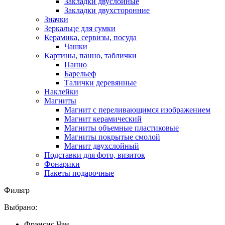
Закладки двуслойные
Закладки двухсторонние
Значки
Зеркальце для сумки
Керамика, сервизы, посуда
Чашки
Картины, панно, таблички
Панно
Барельеф
Талички деревянные
Наклейки
Магниты
Магнит с переливающимся изображением
Магнит керамический
Магниты объемные пластиковые
Магниты покрытые смолой
Магнит двухслойный
Подставки для фото, визиток
Фонарики
Пакеты подарочные
Фильтр
Выбрано:
Фрэнсис Чэн