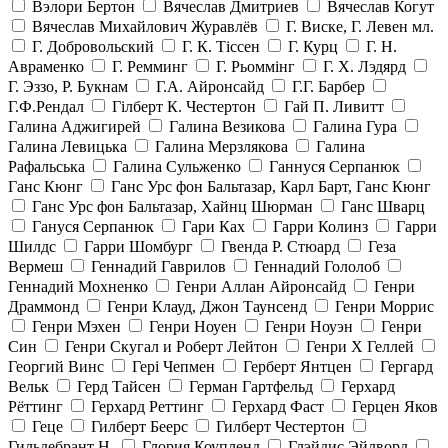
Вэлори Бертон
Вячеслав Дмитриев
Вячеслав Когут
Вячеслав Михайлович Журавлёв
Г. Виске, Г. Левен мл.
Г. Добровольский
Г. К. Тiссен
Г. Курц
Г. Н.
Авраменко
Г. Ремминг
Г. Рьоммінг
Г. Х. Лэдярд
Г. Эззо, Р. Букнам
Г.А. Айронсайд
Г.Г. Барбер
Г.Ф.Рендал
Гілберт К. Честертон
Гай П. Ливитт
Галина Аджигирей
Галина Везикова
Галина Гура
Галина Левицька
Галина Мерзлякова
Галина
Рафальська
Галина Сульженко
Ганнуся Серпанюк
Ганс Кюнг
Ганс Урс фон Бальтазар, Карл Барт, Ганс Кюнг
Ганс Урс фон Бальтазар, Хайнц Шюрман
Ганс Шварц
Гануся Серпанюк
Гари Ках
Гарри Колинз
Гарри
Шилдс
Гарри Шомбург
Гвенда Р. Стюард
Геза
Вермеш
Геннадий Гаврилов
Геннадий Гололоб
Геннадий Мохненко
Генри Аллан Айронсайд
Генри
Драммонд
Генри Клауд, Джон Таунсенд
Генри Моррис
Генри Мэхен
Генри Ноуен
Генри Ноуэн
Генри
Син
Генри Скугал и Роберт Лейтон
Генри Х Геллей
Георгий Винс
Гері Чепмен
Герберт Янтцен
Гергард
Вельк
Герд Тайсен
Герман Гартфельд
Герхард
Рёттинг
Герхард Реттинг
Герхард Фаст
Герцен Яков
Геце
Гилберт Беерс
Гилберт Честертон
Гильдебрант Н.
Глория Коупленд
Глэйдис Эйлворд