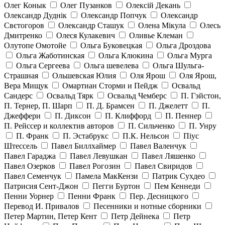
Олег Конык
Олег Пузанков
Олексій Декань
Олександр Дуднік
Олександр Попчук
Олександр
Свєтогоров
Олександр Сташук
Олена Мікула
Олесь
Дмитренко
Олеся Кулакевич
Оливье Клеман
Олутопе Омотойе
Ольга Буковецкая
Ольга Дроздова
Ольга Жаботинская
Ольга Клюкина
Ольга Мурга
Ольга Сергеева
Ольга шевелева
Ольга Шульга-
Страшная
Ольшевская Юлия
Оля Ярош
Оля Ярош,
Вера Мищук
Омартиан Сторми и Пейдж
Освальд
Сандерс
Освальд Тярк
Освальд Чемберс
П. Гэйстон,
П. Тернер, П. Шарп
П. Д. Брамсен
П. Джелетт
П.
Джеффери
П. Диксон
П. Клиффорд
П. Пеннер
П. Рейссер и коллектив авторов
П. Сильченко
П. Унру
П. Франк
П. Эстабрукс
П.К. Нельсон
Піус
Штессель
Павел Биллхаймер
Павел Валенчук
Павел Гараджа
Павел Левушкан
Павел Ляшенко
Павел Озерков
Павел Рогозин
Павел Свиридов
Павел Семенчук
Памела МакКензи
Патрик Сухдео
Патрисия Сент-Джон
Пегги Буртон
Пем Кеннеди
Пенни Уорнер
Пенни Франк
Пер. Десницкого
Перевод И. Привалов
Песенники и нотные сборники
Петер Мартин, Петер Кент
Петр Дейнека
Петр