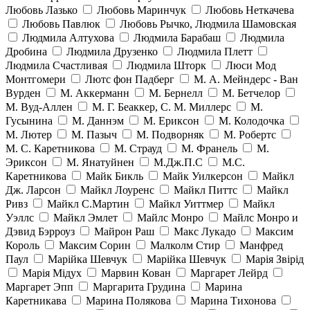
Любовь Лазько
Любовь Маринчук
Любовь Неткачева
Любовь Павлюк
Любовь Рычко, Людмила Шамовская
Людмила Алтухова
Людмила Барабаш
Людмила
Дробина
Людмила Друзенко
Людмила Плетт
Людмила Счастливая
Людмила Шторк
Люси Мод
Монтгомери
Лютс фон Падберг
М. А. Мейндерс - Ван
Вурден
М. Аккерманн
М. Бернелл
М. Бетчелор
М. Вуд-Аллен
М. Г. Беаккер, С. М. Миллерс
М.
Гусынина
М. Даннэм
М. Ериксон
М. Колодочка
М. Лютер
М. Пазыч
М. Подворняк
М. Робертс
М. С. Каретникова
М. Страуд
М. Франель
М.
Эриксон
М. Янатуйнен
М.Дж.П.С
М.С.
Каретникова
Майк Бикль
Майк Уилкерсон
Майкл
Дж. Ларсон
Майкл Лоуренс
Майкл Питтс
Майкл
Ривз
Майкл С.Мартин
Майкл Уиттмер
Майкл
Уэллс
Майкл Эмлет
Майлс Монро
Майлс Монро и
Дэвид Бэрроуз
Майрон Раш
Макс Лукадо
Максим
Король
Максим Сорин
Малколм Стир
Манфред
Паул
Марійка Шевчук
Марійка Шевчук
Марія Звірід
Марія Мідух
Марвин Кован
Маргарет Лейрд
Маргарет Эпп
Маргарита Грудина
Марина
Каретникава
Марина Полякова
Марина Тихонова