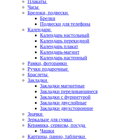
Плакаты
Часы
Брелоки, подвески
Брелки
Подвески для телефона
Календари
Календарь настольный
Календарь перекидной
Календарь плакат
Календарь-магнит
Календарь настенный
Рамки, фоторамки
Ручки подарочные
Браслеты
Закладки
Закладки магнитные
Закладки переливающиеся
Закладки с фурнитурой
Закладки двуслойные
Закладки двухсторонние
Значки
Зеркальце для сумки
Керамика, сервизы, посуда
Чашки
Картины, панно, таблички