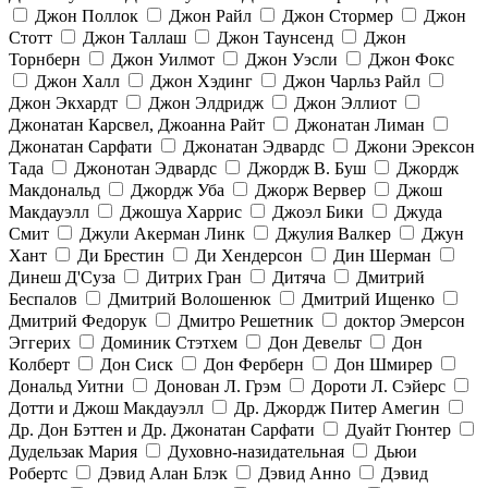
Джон Поллок
Джон Райл
Джон Стормер
Джон
Стотт
Джон Таллаш
Джон Таунсенд
Джон
Торнберн
Джон Уилмот
Джон Уэсли
Джон Фокс
Джон Халл
Джон Хэдинг
Джон Чарльз Райл
Джон Экхардт
Джон Элдридж
Джон Эллиот
Джонатан Карсвел, Джоанна Райт
Джонатан Лиман
Джонатан Сарфати
Джонатан Эдвардс
Джони Эрексон
Тада
Джонотан Эдвардс
Джордж В. Буш
Джордж
Макдональд
Джордж Уба
Джорж Вервер
Джош
Макдауэлл
Джошуа Харрис
Джоэл Бики
Джуда
Смит
Джули Акерман Линк
Джулия Валкер
Джун
Хант
Ди Брестин
Ди Хендерсон
Дин Шерман
Динеш Д'Суза
Дитрих Гран
Дитяча
Дмитрий
Беспалов
Дмитрий Волошенюк
Дмитрий Ищенко
Дмитрий Федорук
Дмитро Решетник
доктор Эмерсон
Эггерих
Доминик Стэтхем
Дон Девельт
Дон
Колберт
Дон Сиск
Дон Ферберн
Дон Шмирер
Дональд Уитни
Донован Л. Грэм
Дороти Л. Сэйерс
Дотти и Джош Макдауэлл
Др. Джордж Питер Амегин
Др. Дон Бэттен и Др. Джонатан Сарфати
Дуайт Гюнтер
Дудельзак Мария
Духовно-назидательная
Дьюи
Робертс
Дэвид Алан Блэк
Дэвид Анно
Дэвид