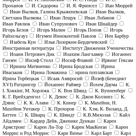
Проханов
И. Сидорова
И. Я. Фринсел
Иан Мюррей
Иван Вылков, Галина Крыженевская
Иван Вылков,
Светлана Вылкова
Иван Лещук
Иван Лобанов
Иван Равлюк
Иван Супрунович
Иван Шнайдер
Игорь Белов
Игорь Малин
Игорь Попов
Игорь
Райхельгауз
Игумен Иннокентий Павлов
Иен Барбур
Изабель Кун
Илья Лизоркин-Бердичевский
Иностранная литература
Институт Движения Ученичества
Иоанн Петрович Дик
Иоахим Лангхамер
Иоганнес
Ганзен
Иосиф Столл
Иосиф Флавий
Ирвинг Гексам
Ириина Матвиенко
Ирина Бродская
Ирина
Иваськив
Ирина Ломакина
ирина поплавская
Ирина Торбецкая
Исаак Амвросий
Йозеф (Бенедикт
ХVI) Ратцингер
Йоханнес Раймер
Йохем Даума
К.
І. Хоккінг, М. Хорлокк
К. Вон Шмид
К. Вунненберг
К. Г. Врейхденгил
К. Девис
К. Джон Коллинз
К.
Дэвис
К. К. Алави
К. Кинер
К. Махейни, Н.
Махейни Уитакер
К. Прохоров
К. Хэм, К. Виланд, Д.
Баттен
К. Шварц
К. Шмидт
К.В.Михолав
Кайл
Айдлмен
Кардер Дейв, Дженике Дункан
Карен
Армстронг
Карен Ли-Тор
Карен МакКензи
Карен
Моррис и Род Моррис
Кари Винье
Карл Барт
Карл