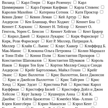
Виланд
Карл Генри
Карл Розениус
Карл
Циммерманн
Карл-Герман Кауфман
Карла Стивенс
Каролин Махейни
Катерина Сотник
Катя Проктор
Кевин Деянг
Кевин Леман
Кей Артур
Кен
Андерсон
Кен Бланшар, Фил Ходжес
Кеннет Боа
Кеннет Г. Хаукинс
Кеннет Н. Тейлор
Кеннет О.
Генгель, Уорен С. Бенсон
Кеннет Хейгин
Кент Брауер
Кирил Давей
Кирилл Лукарис
Кирк Фарнсворт
Кирк, Рози Фарнсворт
Кит Р. Миллер, Патриция А.
Миллер
Клайв С. Льюис
Клаус Хаакер
Клиффорд Б.
Мак-Манис
Клюкина Ольга Петровна
Колин Маршалл
и Тони Пэйн
Конни Пэлм
Константин Прохоров
Константин Шаповалов
Константин Шумаков
Король
Иаков
Корри Тен Бум
Кортни Миллер Снид и Синди
Андерсон
Крейг Бартоломью, Майкл Гохин
Крейг
Эванс
Крис Валлотон
Крис Валлоттон, Билл Джонсон
Крис и Джейсон Валлоттон
Крис Тайгрин
Крис
Хенд
Крис Эдсит
Кристина Рой
Кристмас Карол
Кауффман
Кристофер Билей
Кристофер Дойл и Джон
Хейсом
Курт Залкер
Кушнерук Анна
Кэй К.
Джеймс
Кэйти Бразелтон
Кэмпбел Мак- Алпин
Кэрен Кингсбери
Кэрин Маккензи
Кэрол Кент