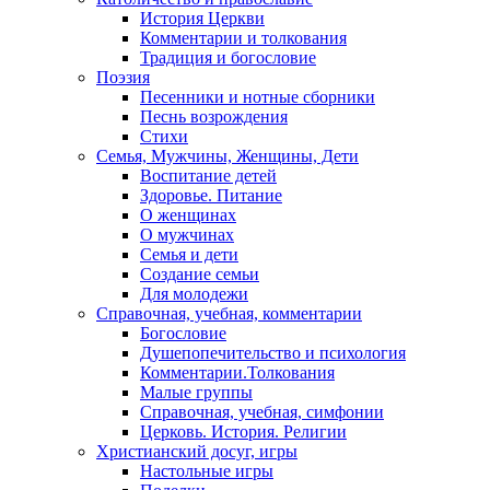
История Церкви
Комментарии и толкования
Традиция и богословие
Поэзия
Песенники и нотные сборники
Песнь возрождения
Стихи
Семья, Мужчины, Женщины, Дети
Воспитание детей
Здоровье. Питание
О женщинах
О мужчинах
Семья и дети
Создание семьи
Для молодежи
Справочная, учебная, комментарии
Богословие
Душепопечительство и психология
Комментарии.Толкования
Малые группы
Справочная, учебная, симфонии
Церковь. История. Религии
Христианский досуг, игры
Настольные игры