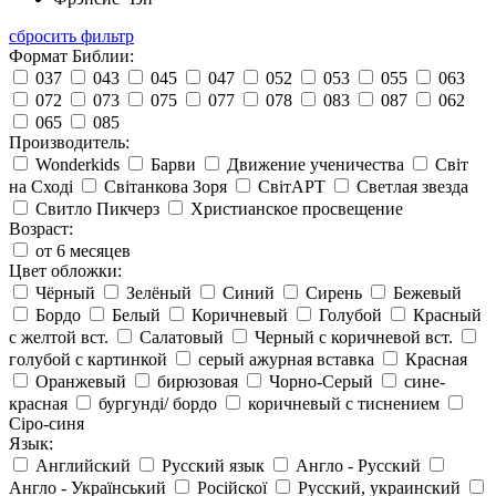
сбросить фильтр
Формат Библии:
037
043
045
047
052
053
055
063
072
073
075
077
078
083
087
062
065
085
Производитель:
Wonderkids
Барви
Движение ученичества
Світ
на Сході
Світанкова Зоря
СвітАРТ
Светлая звезда
Свитло Пикчерз
Христианское просвещение
Возраст:
от 6 месяцев
Цвет обложки:
Чёрный
Зелёный
Синий
Сирень
Бежевый
Бордо
Белый
Коричневый
Голубой
Красный
с желтой вст.
Салатовый
Черный с коричневой вст.
голубой с картинкой
серый ажурная вставка
Красная
Оранжевый
бирюзовая
Чорно-Серый
сине-
красная
бургунді/ бордо
коричневый с тиснением
Сіро-синя
Язык:
Английский
Русский язык
Англо - Русский
Англо - Український
Російскої
Русский, украинский