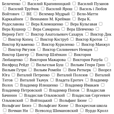
Беличенко
Василий Крапивницкий
Василий Пузанов
Василий Трубчик
Василий Ярош
Василь і Любов
Войтович
ВЕ
Велемир Мудрый
Вели-Матти
Карккайнен
Вениамин М. Крейман
Вера К.
Родославова
Вера Климошенко
Вера Кульгавая
Вера Кушнир
Вера Самарина
Вера Шевченко
Вернер Гитт
Виктор Анатольевич Сахарук
Виктор Дик
Виктор Копец
Виктор Коструб
Виктор Кротов
Виктор Кузьменко
Виктор Куриленко
Виктор Манжул
Виктор Рягузов
Виктор Силивеевич Немцев
Виктор Цангер
Виктор Шлёнкин
Виктория
Любащенко
Виктория Мажарова
Виктория Рахуба
Вилфрод Рейдт
Вильгельм Буш
Вильям Генри Грин
Вильям Гутри
Вильям Ромейн
Вим Риткерк
Виорел
Юга
Виталий Петренко
Виталий Полозов
Виталий
Титов
Виталий Ткачук
Владета Еротич
Владимир
Волох
Владимир Илюшенко
Владимир Имакаев
Владимир Петровский
Владимир Попов
Владислав
Бачинин
Владислав Ольховский
Владислав Сергеевич
Ольховский
Войтицький
Вольфанг Бюне
Вольфганг Бюнэ
Вольфганг Кюне
Воскресная школа
Вочман Ни
Всеволод Шимановский
Вурдо Кролл