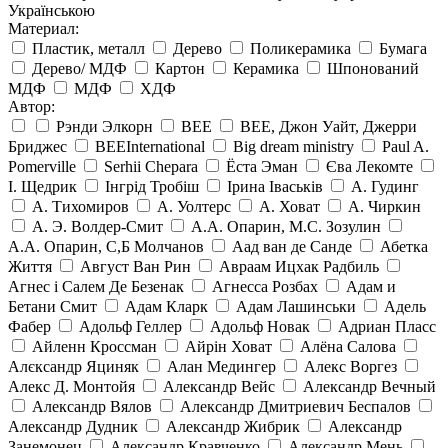
Українською
Материал:
Пластик, металл
Дерево
Поликерамика
Бумага
Дерево/ МДФ
Картон
Керамика
Шпонований
МДФ
МДФ
ХДФ
Автор:
Рэнди Элкорн
BEE
BEE, Джон Уайт, Джерри
Бриджес
BEEInternational
Big dream ministry
Paul A.
Pomerville
Serhii Chepara
Ёста Эман
Єва Лекомте
І. Щедрик
Інгрід Тробіш
Ірина Іваськів
А. Гудинг
А. Тихомиров
А. Уолтерс
А. Ховат
А. Чиркин
А. Э. Волдер-Смит
А.А. Опарин, М.С. Зозулин
А.А. Опарин, С,Б Молчанов
Аад ван де Санде
Абетка
Життя
Август Ван Рин
Авраам Ицхак Радбиль
Агнес і Салем Де Безенак
Агнесса Розбах
Адам и
Бетани Смит
Адам Кларк
Адам Лашинськи
Адель
Фабер
Адольф Геллер
Адольф Новак
Адриан Пласс
Айленн Кроссман
Айрін Ховат
Алёна Салова
Алєксандр Яциняк
Алан Медингер
Алекс Воргез
Алекс Д. Монтойя
Александр Вейс
Александр Вечный
Александр Вялов
Александр Дмитриевич Беспалов
Александр Дудник
Александр Жибрик
Александр
Занемонец
Александр Кравченко
Александр Мень