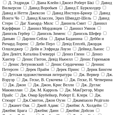
Д. Элдридж
Діана Клейн і Джоел Роберт Бікі
Давид
Вилкерсон
Давид Воробьев
Давид Г. Буркхолдер
Давид и Нетти Джексон
Давид Инстоун-Брюер
Давид
Йонги Чо
Давид Классен, Эрих Шмиддт-Шель
Давид
Стерн
Даг Хьюард- Милс
Даниель Смит
Даниил
Кауффман
Даниил Мордовцев
Даниил Умнов
Даниэль Гербер
Даниэль Зименс
Даниэль Шефер
Даньян
Дарлин Сейла
Дарья Баданина
Дебби и
Ричард Лоренс
Деби Перл
Девід Епплбі, Джордж
Олшледжер
Дейв и Элфрида Лоуэн
Дейвид Льюис
Ден Девітт, Каталіна Ечеверрі
Дениз Гленн
Дениз
Хантер
Денис Гінтон, Девід Ньюелл
Денис Гореньков
Денис Летуновский
Денис Сердиченко
Деннис
Петерсен
Дерек Прайм
Дерек Принс
Дерик Бингем
Детская художественная литература
Дж. Вервер
Дж.
Вэруэр
Дж. Геске, В. Сукочева
Дж. Геске, Н. Четверина
Дж. Джон
Дж. Джон, Крис Велли
Дж. Дуглас
Макмиллан
Дж. М. Карроль
Дж. МакГрегор, Мэри
Прайс
Дж. Омар Брубейкер, Роберт Е. Клерк
Дж.
Стюарт
Дж.Смитон, Джон Оуэн
Джампаоло Редіголо
Джанет Оак
Джей Адамс
Джеймс А. Холдейн
Джеймс Брага
Джеймс Данн
Джеймс Добсон