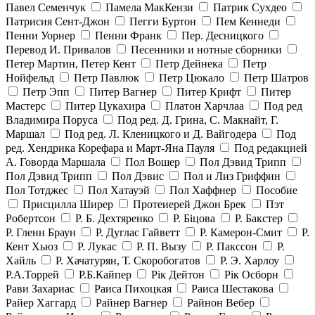
Павел Семенчук
Памела МакКензи
Патрик Сухдео
Патрисия Сент-Джон
Пегги Буртон
Пем Кеннеди
Пенни Уорнер
Пенни Франк
Пер. Десницкого
Перевод И. Привалов
Песенники и нотные сборники
Петер Мартин, Петер Кент
Петр Дейнека
Петр
Нойфельд
Петр Павлюк
Петр Цюкало
Петр Шатров
Петр Эпп
Питер Вагнер
Питер Крифт
Питер
Мастерс
Питер Цукахира
Платон Харчлаа
Под ред
Владимира Поруса
Под ред. Д. Грина, С. Макнайт, Г.
Маршал
Под ред. Л. Кленицкого и Д. Вайгодера
Под
ред. Хендрика Корефара и Март-Яна Пауля
Под редакцией
А. Говорда Маршала
Пол Вошер
Пол Дэвид Трипп
Пол Дэвид Трипп
Пол Дэвис
Пол и Лиз Гриффин
Пол Тотджес
Пол Хатауэй
Пол Хаффнер
Пособие
Присцилла Ширер
Протеиерей Джон Брек
Пэт
Робертсон
Р. Б. Дехтяренко
Р. Біцова
Р. Бакстер
Р. Гленн Браун
Р. Дуглас Гайветт
Р. Камерон-Смит
Р.
Кент Хьюз
Р. Лукас
Р. П. Вызу
Р. Пакссон
Р.
Хайль
Р. Хачатурян, Т. Скоробогатов
Р. Э. Харлоу
Р.А.Торрей
Р.Б.Кайпер
Рік Дейтон
Рік Осборн
Рави Захариас
Раиса Пихоцкая
Раиса Шестакова
Райер Хаггард
Райнер Вагнер
Райнон Вебер