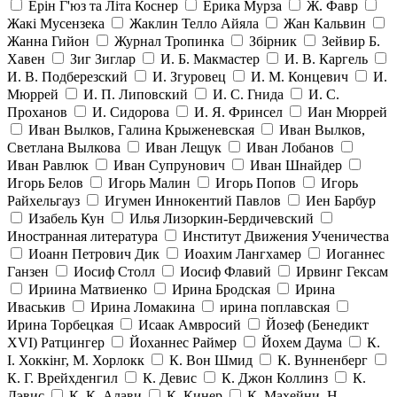
Ерін Г'юз та Літа Коснер
Ерика Мурза
Ж. Фавр
Жакі Мусензека
Жаклин Телло Айяла
Жан Кальвин
Жанна Гийон
Журнал Тропинка
Збірник
Зейвир Б.
Хавен
Зиг Зиглар
И. Б. Макмастер
И. В. Каргель
И. В. Подберезский
И. Згуровец
И. М. Концевич
И.
Мюррей
И. П. Липовский
И. С. Гнида
И. С.
Проханов
И. Сидорова
И. Я. Фринсел
Иан Мюррей
Иван Вылков, Галина Крыженевская
Иван Вылков,
Светлана Вылкова
Иван Лещук
Иван Лобанов
Иван Равлюк
Иван Супрунович
Иван Шнайдер
Игорь Белов
Игорь Малин
Игорь Попов
Игорь
Райхельгауз
Игумен Иннокентий Павлов
Иен Барбур
Изабель Кун
Илья Лизоркин-Бердичевский
Иностранная литература
Институт Движения Ученичества
Иоанн Петрович Дик
Иоахим Лангхамер
Иоганнес
Ганзен
Иосиф Столл
Иосиф Флавий
Ирвинг Гексам
Ириина Матвиенко
Ирина Бродская
Ирина
Иваськив
Ирина Ломакина
ирина поплавская
Ирина Торбецкая
Исаак Амвросий
Йозеф (Бенедикт
ХVI) Ратцингер
Йоханнес Раймер
Йохем Даума
К.
І. Хоккінг, М. Хорлокк
К. Вон Шмид
К. Вунненберг
К. Г. Врейхденгил
К. Девис
К. Джон Коллинз
К.
Дэвис
К. К. Алави
К. Кинер
К. Махейни, Н.