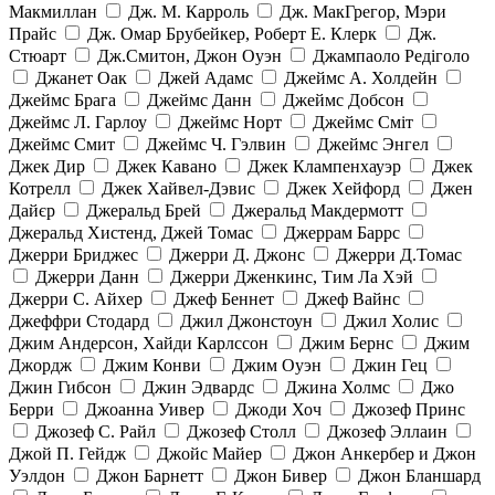
Макмиллан
Дж. М. Карроль
Дж. МакГрегор, Мэри
Прайс
Дж. Омар Брубейкер, Роберт Е. Клерк
Дж.
Стюарт
Дж.Смитон, Джон Оуэн
Джампаоло Редіголо
Джанет Оак
Джей Адамс
Джеймс А. Холдейн
Джеймс Брага
Джеймс Данн
Джеймс Добсон
Джеймс Л. Гарлоу
Джеймс Норт
Джеймс Сміт
Джеймс Смит
Джеймс Ч. Гэлвин
Джеймс Энгел
Джек Дир
Джек Кавано
Джек Клампенхауэр
Джек
Котрелл
Джек Хайвел-Дэвис
Джек Хейфорд
Джен
Дайєр
Джеральд Брей
Джеральд Макдермотт
Джеральд Хистенд, Джей Томас
Джеррам Баррс
Джерри Бриджес
Джерри Д. Джонс
Джерри Д.Томас
Джерри Данн
Джерри Дженкинс, Тим Ла Хэй
Джерри С. Айхер
Джеф Беннет
Джеф Вайнс
Джеффри Стодард
Джил Джонстоун
Джил Холис
Джим Андерсон, Хайди Карлссон
Джим Бернс
Джим
Джордж
Джим Конви
Джим Оуэн
Джин Гец
Джин Гибсон
Джин Эдвардс
Джина Холмс
Джо
Берри
Джоанна Уивер
Джоди Хоч
Джозеф Принс
Джозеф С. Райл
Джозеф Столл
Джозеф Эллаин
Джой П. Гейдж
Джойс Майер
Джон Анкербер и Джон
Уэлдон
Джон Барнетт
Джон Бивер
Джон Бланшард