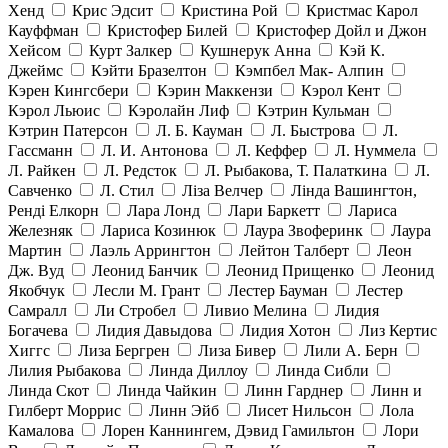
Хенд
Крис Эдсит
Кристина Рой
Кристмас Карол
Кауффман
Кристофер Билей
Кристофер Дойл и Джон
Хейсом
Курт Залкер
Кушнерук Анна
Кэй К.
Джеймс
Кэйти Бразелтон
Кэмпбел Мак- Алпин
Кэрен Кингсбери
Кэрин Маккензи
Кэрол Кент
Кэрол Льюис
Кэролайн Лиф
Кэтрин Кульман
Кэтрин Патерсон
Л. Б. Кауман
Л. Быстрова
Л.
Гассманн
Л. И. Антонова
Л. Кеффер
Л. Нуммела
Л. Райкен
Л. Редсток
Л. Рыбакова, Т. Палаткина
Л.
Савченко
Л. Стил
Ліза Велчер
Лінда Вашингтон,
Ренді Елкорн
Лара Лонд
Лари Баркетт
Лариса
Железняк
Лариса Козинюк
Лаура Звоферинк
Лаура
Мартин
Лаэль Аррингтон
Лейтон Талберт
Леон
Дж. Вуд
Леонид Банчик
Леонид Прищенко
Леонид
Якобчук
Лесли М. Грант
Лестер Бауман
Лестер
Самралл
Ли Стробел
Ливио Мелина
Лидия
Богачева
Лидия Давыдова
Лидия Хотон
Лиз Кертис
Хиггс
Лиза Бергрен
Лиза Бивер
Лили А. Берн
Лилия Рыбакова
Линда Диллоу
Линда Сибли
Линда Скот
Линда Чайкин
Линн Гарднер
Линн и
Гилберт Моррис
Линн Эйб
Лисет Нильсон
Лола
Камалова
Лорен Каннингем, Дэвид Гамильтон
Лори