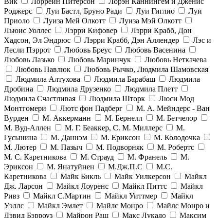
Вик
Лоррейн Питерсон
Лорэн Каннингем и Дженис
Роджерс
Луи Бастл, Бруно Ради
Луи Гиглио
Луи
Приоло
Луиза Мей Олкотт
Луиза Мэй Олкотт
Льюис Уоллес
Лэрри Кифовер
Лэрри Крабб, Дон
Хадсон, Эл Эндрюс
Лэрри Крабб, Дэн Аллендер
Лэс и
Лесли Пэррот
Любовь Бреус
Любовь Васенина
Любовь Лазько
Любовь Маринчук
Любовь Неткачева
Любовь Павлюк
Любовь Рычко, Людмила Шамовская
Людмила Алтухова
Людмила Барабаш
Людмила
Дробина
Людмила Друзенко
Людмила Плетт
Людмила Счастливая
Людмила Шторк
Люси Мод
Монтгомери
Лютс фон Падберг
М. А. Мейндерс - Ван
Вурден
М. Аккерманн
М. Бернелл
М. Бетчелор
М. Вуд-Аллен
М. Г. Беаккер, С. М. Миллерс
М.
Гусынина
М. Даннэм
М. Ериксон
М. Колодочка
М. Лютер
М. Пазыч
М. Подворняк
М. Робертс
М. С. Каретникова
М. Страуд
М. Франель
М.
Эриксон
М. Янатуйнен
М.Дж.П.С
М.С.
Каретникова
Майк Бикль
Майк Уилкерсон
Майкл
Дж. Ларсон
Майкл Лоуренс
Майкл Питтс
Майкл
Ривз
Майкл С.Мартин
Майкл Уиттмер
Майкл
Уэллс
Майкл Эмлет
Майлс Монро
Майлс Монро и
Дэвид Бэрроуз
Майрон Раш
Макс Лукадо
Максим