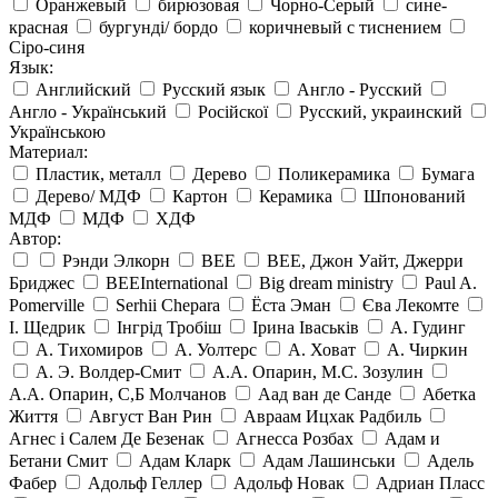
Оранжевый
бирюзовая
Чорно-Серый
сине-
красная
бургунді/ бордо
коричневый с тиснением
Сіро-синя
Язык:
Английский
Русский язык
Англо - Русский
Англо - Український
Російскої
Русский, украинский
Українською
Материал:
Пластик, металл
Дерево
Поликерамика
Бумага
Дерево/ МДФ
Картон
Керамика
Шпонований
МДФ
МДФ
ХДФ
Автор:
Рэнди Элкорн
BEE
BEE, Джон Уайт, Джерри
Бриджес
BEEInternational
Big dream ministry
Paul A.
Pomerville
Serhii Chepara
Ёста Эман
Єва Лекомте
І. Щедрик
Інгрід Тробіш
Ірина Іваськів
А. Гудинг
А. Тихомиров
А. Уолтерс
А. Ховат
А. Чиркин
А. Э. Волдер-Смит
А.А. Опарин, М.С. Зозулин
А.А. Опарин, С,Б Молчанов
Аад ван де Санде
Абетка
Життя
Август Ван Рин
Авраам Ицхак Радбиль
Агнес і Салем Де Безенак
Агнесса Розбах
Адам и
Бетани Смит
Адам Кларк
Адам Лашинськи
Адель
Фабер
Адольф Геллер
Адольф Новак
Адриан Пласс