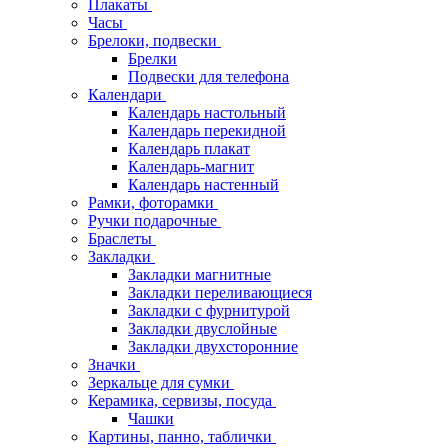
Плакаты
Часы
Брелоки, подвески
Брелки
Подвески для телефона
Календари
Календарь настольный
Календарь перекидной
Календарь плакат
Календарь-магнит
Календарь настенный
Рамки, фоторамки
Ручки подарочные
Браслеты
Закладки
Закладки магнитные
Закладки переливающиеся
Закладки с фурнитурой
Закладки двуслойные
Закладки двухсторонние
Значки
Зеркальце для сумки
Керамика, сервизы, посуда
Чашки
Картины, панно, таблички