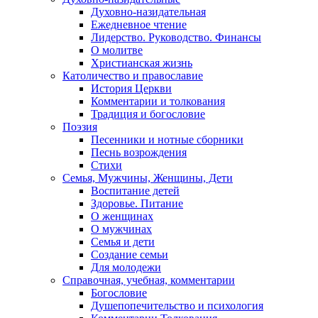
Духовно-назидательная
Ежедневное чтение
Лидерство. Руководство. Финансы
О молитве
Христианская жизнь
Католичество и православие
История Церкви
Комментарии и толкования
Традиция и богословие
Поэзия
Песенники и нотные сборники
Песнь возрождения
Стихи
Семья, Мужчины, Женщины, Дети
Воспитание детей
Здоровье. Питание
О женщинах
О мужчинах
Семья и дети
Создание семьи
Для молодежи
Справочная, учебная, комментарии
Богословие
Душепопечительство и психология