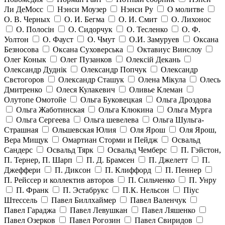
Ли ДеМосс
Нэнси Моузер
Нэнси Ру
О молитве
О. В. Черных
О. И. Бегма
О. И. Смит
О. Лихонос
О. Полосін
О. Сидорчук
О. Тесленко
О. Ф.
Уолтон
О. Фауст
О. Чмут
О.И. Замуруев
Оксана
Безносова
Оксана Суховерська
Октавиус Винслоу
Олег Конык
Олег Пузанков
Олексій Декань
Олександр Дуднік
Олександр Попчук
Олександр
Свєтогоров
Олександр Сташук
Олена Мікула
Олесь
Дмитренко
Олеся Кулакевич
Оливье Клеман
Олутопе Омотойе
Ольга Буковецкая
Ольга Дроздова
Ольга Жаботинская
Ольга Клюкина
Ольга Мурга
Ольга Сергеева
Ольга шевелева
Ольга Шульга-
Страшная
Ольшевская Юлия
Оля Ярош
Оля Ярош,
Вера Мищук
Омартиан Сторми и Пейдж
Освальд
Сандерс
Освальд Тярк
Освальд Чемберс
П. Гэйстон,
П. Тернер, П. Шарп
П. Д. Брамсен
П. Джелетт
П.
Джеффери
П. Диксон
П. Клиффорд
П. Пеннер
П. Рейссер и коллектив авторов
П. Сильченко
П. Унру
П. Франк
П. Эстабрукс
П.К. Нельсон
Піус
Штессель
Павел Биллхаймер
Павел Валенчук
Павел Гараджа
Павел Левушкан
Павел Ляшенко
Павел Озерков
Павел Рогозин
Павел Свиридов