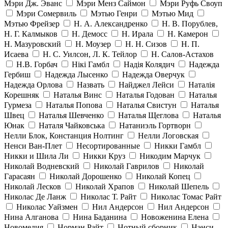
Мэри Дж. Эванс
Мэри Менз Саймон
Мэри Руфь Своуп
Мэри Сомервиль
Мэтью Генри
Мэтью Мид
Мэтью Фрейзер
Н. А. Александренко
Н. В. Порублев,
Н. Г. Калмыков
Н. Демосс
Н. Ирала
Н. Камерон
Н. Мазуровский
Н. Моузер
Н. Н. Сизов
Н. П.
Исаева
Н. С. Уилсон, Л. К. Тейлор
Н. Салов-Астахов
Н.В. Горбач
Нікі Гамбл
Надія Колядич
Надежда
Гербиш
Надежда Лысенко
Надежда Оверчук
Надежда Орлова
Назвать
Найджел Лейси
Наталія
Корешняк
Наталья Винс
Наталья Годован
Наталья
Гурмеза
Наталья Попова
Наталья Свистун
Наталья
Швец
Наталья Шевченко
Наталья Щеглова
Наталья
Юнак
Наталя Чайковська
Натаниэль Гортворн
Нелли Блок, Констанция Нолтинг
Нелли Логовская
Ненси Ван-Плет
Несортированные
Никки Гамбл
Никки и Шила Ли
Никки Круз
Никодим Марчук
Николай Водневский
Николай Гаврилов
Николай
Гарасаян
Николай Дорошенко
Николай Копец
Николай Лесков
Николай Храпов
Николай Шепель
Николас Де Ланж
Николас Т. Райт
Николас Томас Райт
Николас Уайзмен
Нил Андерсон
Нил Андерсон
Нина Алганова
Нина Баданина
Новоженина Елена
Новомедия
Норман Райт
Нотный сборник
Нэнси