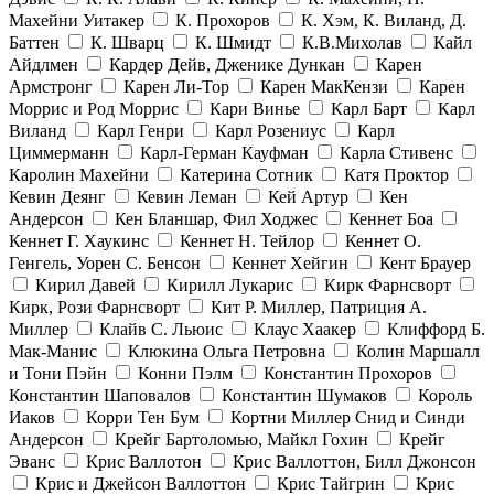
Махейни Уитакер
К. Прохоров
К. Хэм, К. Виланд, Д.
Баттен
К. Шварц
К. Шмидт
К.В.Михолав
Кайл
Айдлмен
Кардер Дейв, Дженике Дункан
Карен
Армстронг
Карен Ли-Тор
Карен МакКензи
Карен
Моррис и Род Моррис
Кари Винье
Карл Барт
Карл
Виланд
Карл Генри
Карл Розениус
Карл
Циммерманн
Карл-Герман Кауфман
Карла Стивенс
Каролин Махейни
Катерина Сотник
Катя Проктор
Кевин Деянг
Кевин Леман
Кей Артур
Кен
Андерсон
Кен Бланшар, Фил Ходжес
Кеннет Боа
Кеннет Г. Хаукинс
Кеннет Н. Тейлор
Кеннет О.
Генгель, Уорен С. Бенсон
Кеннет Хейгин
Кент Брауер
Кирил Давей
Кирилл Лукарис
Кирк Фарнсворт
Кирк, Рози Фарнсворт
Кит Р. Миллер, Патриция А.
Миллер
Клайв С. Льюис
Клаус Хаакер
Клиффорд Б.
Мак-Манис
Клюкина Ольга Петровна
Колин Маршалл
и Тони Пэйн
Конни Пэлм
Константин Прохоров
Константин Шаповалов
Константин Шумаков
Король
Иаков
Корри Тен Бум
Кортни Миллер Снид и Синди
Андерсон
Крейг Бартоломью, Майкл Гохин
Крейг
Эванс
Крис Валлотон
Крис Валлоттон, Билл Джонсон
Крис и Джейсон Валлоттон
Крис Тайгрин
Крис