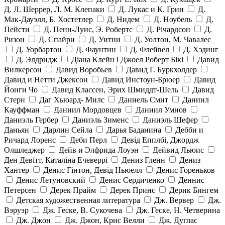
Д. Л. Шеррер, Л. М. Клепаки
Д. Лукас и К. Грин
Д.
Мак-Дауэлл, Б. Хостетлер
Д. Нидем
Д. Ноубель
Д.
Пейсти
Д. Пенн-Луис, Э. Робертс
Д. Річардсон
Д.
Ризон
Д. Спайри
Д. Уитни
Д. Уолтон, М. Чавалес
Д. Уорбартон
Д. Фаунтин
Д. Флейвел
Д. Хэдинг
Д. Элдридж
Діана Клейн і Джоел Роберт Бікі
Давид
Вилкерсон
Давид Воробьев
Давид Г. Буркхолдер
Давид и Нетти Джексон
Давид Инстоун-Брюер
Давид
Йонги Чо
Давид Классен, Эрих Шмиддт-Шель
Давид
Стерн
Даг Хьюард- Милс
Даниель Смит
Даниил
Кауффман
Даниил Мордовцев
Даниил Умнов
Даниэль Гербер
Даниэль Зименс
Даниэль Шефер
Даньян
Дарлин Сейла
Дарья Баданина
Дебби и
Ричард Лоренс
Деби Перл
Девід Епплбі, Джордж
Олшледжер
Дейв и Элфрида Лоуэн
Дейвид Льюис
Ден Девітт, Каталіна Ечеверрі
Дениз Гленн
Дениз
Хантер
Денис Гінтон, Девід Ньюелл
Денис Гореньков
Денис Летуновский
Денис Сердиченко
Деннис
Петерсен
Дерек Прайм
Дерек Принс
Дерик Бингем
Детская художественная литература
Дж. Вервер
Дж.
Вэруэр
Дж. Геске, В. Сукочева
Дж. Геске, Н. Четверина
Дж. Джон
Дж. Джон, Крис Велли
Дж. Дуглас