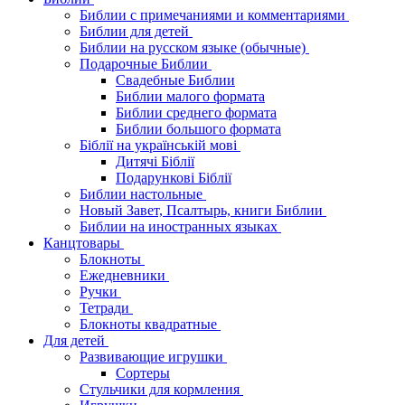
Библии с примечаниями и комментариями
Библии для детей
Библии на русском языке (обычные)
Подарочные Библии
Свадебные Библии
Библии малого формата
Библии среднего формата
Библии большого формата
Біблії на українській мові
Дитячі Біблії
Подарункові Біблії
Библии настольные
Новый Завет, Псалтырь, книги Библии
Библии на иностранных языках
Канцтовары
Блокноты
Ежедневники
Ручки
Тетради
Блокноты квадратные
Для детей
Развивающие игрушки
Сортеры
Стульчики для кормления