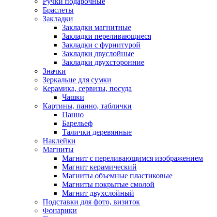
Ручки подарочные
Браслеты
Закладки
Закладки магнитные
Закладки переливающиеся
Закладки с фурнитурой
Закладки двуслойные
Закладки двухсторонние
Значки
Зеркальце для сумки
Керамика, сервизы, посуда
Чашки
Картины, панно, таблички
Панно
Барельеф
Талички деревянные
Наклейки
Магниты
Магнит с переливающимся изображением
Магнит керамический
Магниты объемные пластиковые
Магниты покрытые смолой
Магнит двухслойный
Подставки для фото, визиток
Фонарики