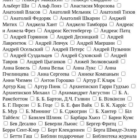
Альберт Ши
Альф Лонэ
Анастасия Морозова
Анатолий Власов
Анатолий Мельник
Анатолий Тихов
Анатолий Федоряк
Анатолий Шкарин
Анджей
Митих
Анджела Хант
Анджело Тамборра
Андреас
и Анжела Фрез
Андреас Кестенбергер
Андреас Патц
Андрей Горяинов
Андрей Десницкий
Андрей
Лаврентюк
Андрей Левчук
Андрей Маершин
Андрей Осельский
Андрей Петерс
Андрей Пузынин
Андрей Суздальцев
Андрей Суховский
Андрей
Тавров
Андрей Цыганков
Анжей Зюлковський
Анна Бовель
Анна Вельк
Анна Лукс
Анна
Пчелинцева
Анна Сергеева
Аннеке Компаньен
Анни Чэпмен
Антон Горошко
Артур Г. Кларк
Артур Кац
Артур Пинк
Архиепископ Гарри Гудхью
Архиепископ Михаил
Архимандрит Августин
Б. А.
Рамсботтом
Б. Б. Бартон, Д.Ч. Гэлвин
Б. Вілкінсон
Б. Г. Пирсон
Б. Геце
Б. Е. фан Вайк
Б. К. Харріс
Б. Мур
Б. Мэннинг
Б. Сджогрин
Б. Хантер
Біл
Тайбелс
Базилея Шлинк
Барбара Хьюз
Барни Кумс
Бев Десалво
Беверли Льюис
Бергер Фритц
Берри Сент-Клер
Берт Кленденнен
Берта Шмидт-Эллер
Бетти Гаш
Библии подарочные
Библиотека журнала