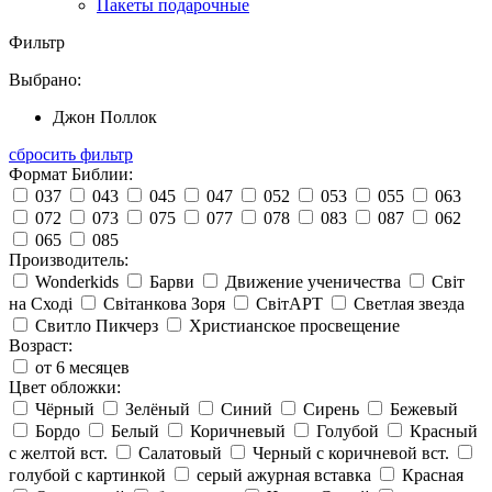
Пакеты подарочные
Фильтр
Выбрано:
Джон Поллок
сбросить фильтр
Формат Библии:
037
043
045
047
052
053
055
063
072
073
075
077
078
083
087
062
065
085
Производитель:
Wonderkids
Барви
Движение ученичества
Світ
на Сході
Світанкова Зоря
СвітАРТ
Светлая звезда
Свитло Пикчерз
Христианское просвещение
Возраст:
от 6 месяцев
Цвет обложки:
Чёрный
Зелёный
Синий
Сирень
Бежевый
Бордо
Белый
Коричневый
Голубой
Красный
с желтой вст.
Салатовый
Черный с коричневой вст.
голубой с картинкой
серый ажурная вставка
Красная