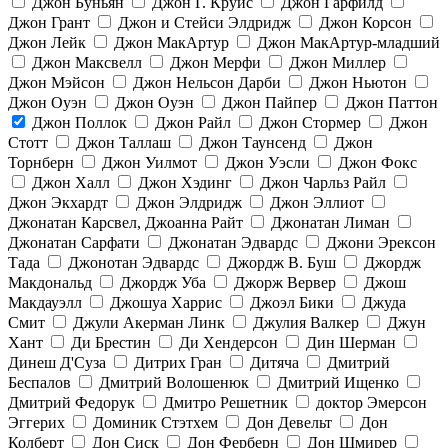
Джон Буньян
Джон Г. Круис
Джон Гарфилд
Джон Грант
Джон и Стейси Элдридж
Джон Корсон
Джон Лейк
Джон МакАртур
Джон МакАртур-младший
Джон Максвелл
Джон Мерфи
Джон Миллер
Джон Мэйсон
Джон Нельсон Дарби
Джон Ньютон
Джон Оуэн
Джон Оуэн
Джон Пайпер
Джон Паттон
Джон Поллок
Джон Райл
Джон Стормер
Джон
Стотт
Джон Таллаш
Джон Таунсенд
Джон
Торнберн
Джон Уилмот
Джон Уэсли
Джон Фокс
Джон Халл
Джон Хэдинг
Джон Чарльз Райл
Джон Экхардт
Джон Элдридж
Джон Эллиот
Джонатан Карсвел, Джоанна Райт
Джонатан Лиман
Джонатан Сарфати
Джонатан Эдвардс
Джони Эрексон
Тада
Джонотан Эдвардс
Джордж В. Буш
Джордж
Макдональд
Джордж Уба
Джорж Вервер
Джош
Макдауэлл
Джошуа Харрис
Джоэл Бики
Джуда
Смит
Джули Акерман Линк
Джулия Валкер
Джун
Хант
Ди Брестин
Ди Хендерсон
Дин Шерман
Динеш Д'Суза
Дитрих Гран
Дитяча
Дмитрий
Беспалов
Дмитрий Волошенюк
Дмитрий Ищенко
Дмитрий Федорук
Дмитро Решетник
доктор Эмерсон
Эггерих
Доминик Стэтхем
Дон Девельт
Дон
Колберт
Дон Сиск
Дон Ферберн
Дон Шмирер