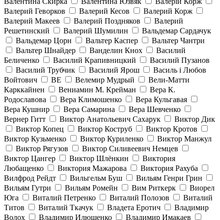
Валентина Скирка
Валентина Юзвяк
Валерій Корж
Валерий Геворков
Валерий Кесов
Валерий Корж
Валерий Макеев
Валерий Поздняков
Валерий
Решетинский
Валерий Шумилин
Вальдемар Сардачук
Вальдемар Цорн
Вальтер Каспер
Вальтер Чантри
Вальтер Шнайдер
Ванделин Кнох
Василий
Беличенко
Василий Крапивницкий
Василий Пузанов
Василий Трубчик
Василий Ярош
Василь і Любов
Войтович
ВЕ
Велемир Мудрый
Вели-Матти
Карккайнен
Вениамин М. Крейман
Вера К.
Родославова
Вера Климошенко
Вера Кульгавая
Вера Кушнир
Вера Самарина
Вера Шевченко
Вернер Гитт
Виктор Анатольевич Сахарук
Виктор Дик
Виктор Копец
Виктор Коструб
Виктор Кротов
Виктор Кузьменко
Виктор Куриленко
Виктор Манжул
Виктор Рягузов
Виктор Силивеевич Немцев
Виктор Цангер
Виктор Шлёнкин
Виктория
Любащенко
Виктория Мажарова
Виктория Рахуба
Вилфрод Рейдт
Вильгельм Буш
Вильям Генри Грин
Вильям Гутри
Вильям Ромейн
Вим Риткерк
Виорел
Юга
Виталий Петренко
Виталий Полозов
Виталий
Титов
Виталий Ткачук
Владета Еротич
Владимир
Волох
Владимир Илюшенко
Владимир Имакаев