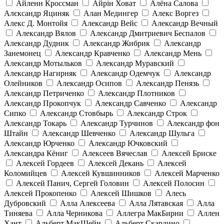
Айленн Кроссман
Айрін Ховат
Алёна Салова
Алєксандр Яциняк
Алан Медингер
Алекс Воргез
Алекс Д. Монтойя
Александр Вейс
Александр Вечный
Александр Вялов
Александр Дмитриевич Беспалов
Александр Дудник
Александр Жибрик
Александр
Занемонец
Александр Кравченко
Александр Мень
Александр Мотыльков
Александр Муравский
Александр Нагирняк
Александр Одемчук
Александр
Олейников
Александр Осипов
Александр Пенязь
Александр Петриченко
Александр Плотников
Александр Прокопчук
Александр Савченко
Александр
Сипко
Александр Стовбырь
Александр Строк
Александр Токарь
Александр Турчинов
Александр фон
Штайн
Александр Шевченко
Александр Шульга
Александр Юрченко
Александр Ючковский
Александра Кёниг
Алексеев Вячеслав
Алексей Бриске
Алексей Гордеев
Алексей Декань
Алексей
Коломийцев
Алексей Кувшинников
Алексей Марченко
Алексей Панич, Сергей Головин
Алексей Полосин
Алексей Прокопенко
Алексей Шишков
Алесь
Дубровский
Алла Алексеева
Алла Лятавская
Алла
Тиняева
Алла Черникова
Аллегра МакБирни
Аллен
Хант
Альберт МакШейн
Альберт Скардино