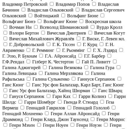
Владимир Петровский
Владимир Попов
Владислав
Бачинин
Владислав Ольховский
Владислав Сергеевич
Ольховский
Войтицький
Вольфанг Бюне
Вольфганг Бюнэ
Вольфганг Кюне
Воскресная школа
Вочман Ни
Всеволод Шимановский
Вурдо Кролл
Вэлори Бертон
Вячеслав Дмитриев
Вячеслав Когут
Вячеслав Михайлович Журавлёв
Г. Виске, Г. Левен мл.
Г. Добровольский
Г. К. Тiссен
Г. Курц
Г. Н.
Авраменко
Г. Ремминг
Г. Рьоммінг
Г. Х. Лэдярд
Г. Эззо, Р. Букнам
Г.А. Айронсайд
Г.Г. Барбер
Г.Ф.Рендал
Гілберт К. Честертон
Гай П. Ливитт
Галина Аджигирей
Галина Везикова
Галина Гура
Галина Левицька
Галина Мерзлякова
Галина
Рафальська
Галина Сульженко
Ганнуся Серпанюк
Ганс Кюнг
Ганс Урс фон Бальтазар, Карл Барт, Ганс Кюнг
Ганс Урс фон Бальтазар, Хайнц Шюрман
Ганс Шварц
Гануся Серпанюк
Гари Ках
Гарри Колинз
Гарри
Шилдс
Гарри Шомбург
Гвенда Р. Стюард
Геза
Вермеш
Геннадий Гаврилов
Геннадий Гололоб
Геннадий Мохненко
Генри Аллан Айронсайд
Генри
Драммонд
Генри Клауд, Джон Таунсенд
Генри Моррис
Генри Мэхен
Генри Ноуен
Генри Ноуэн
Генри