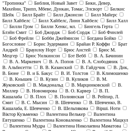
"Тропинка"
Библия, Новый Завет
Бики, Девер,
Махейни, Трипп, Мбеве, Дункан, Томас, Элсворт
Билкис
Шейк
Билл Брайт
Билл Джонсон
Билл Майерс
Билл Хайбелс
Билл Хайбелс, Линн Хайбелс
Билл Халл
Билли Грэм
Билли Хенкс, мл.
Бингель Герта
Блэйн Смит
Боб Джордж
Боб Сордж
Боб Финлей
Боб Фрейли
Бобби Джеймисон
Богдана Бойко
Богословие
Борис Зудерманн
Брайан Р. Коффи
Брат
Андрей
Браунлоу Норт
Брюс Анстей
Брюс М.
Мецгер
Брюс Уилкинсон
Бэт Вебб
В. А. Бачинин
В. А. Маркевич
В. А. Попов
В. А. Слободяник
В. Альбисетти
В. В. Казанский
В. Гайдучик
В. Дик,
В. Бюне
В. и Б. Бакус
В. И. Толстов
В. Климошенко
В. Кнышев
В. Кузин
В. Куликов
В. М.
Жуковский
В. Макдональд
В. Марцинковский
В.
Миллер
В. Новомирова
В. О. Карвер
В. П.
Кашалаба
В. Плох
В. Полиянская
В. Рейпир, Л.
Смит
В. С. Мысин
В. Шевченко
В. Шевченко, В.
Кашалаба, Е. Шевченко
В. Шельпякова
Вiршi. Ноти
Віктор Кузьменко
Валентина Велькер
Валентина
Евтушенко
Валентина Коноваленко
Валентина Мацкул
Валентина Мудра
Валентина Николаевна Маматова