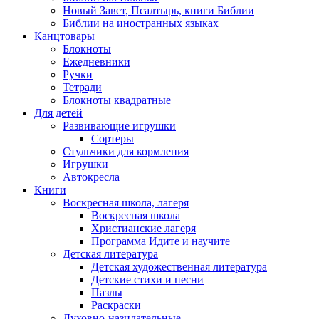
Новый Завет, Псалтырь, книги Библии
Библии на иностранных языках
Канцтовары
Блокноты
Ежедневники
Ручки
Тетради
Блокноты квадратные
Для детей
Развивающие игрушки
Сортеры
Стульчики для кормления
Игрушки
Автокресла
Книги
Воскресная школа, лагеря
Воскресная школа
Христианские лагеря
Программа Идите и научите
Детская литература
Детская художественная литература
Детские стихи и песни
Пазлы
Раскраски
Духовно-назидательные