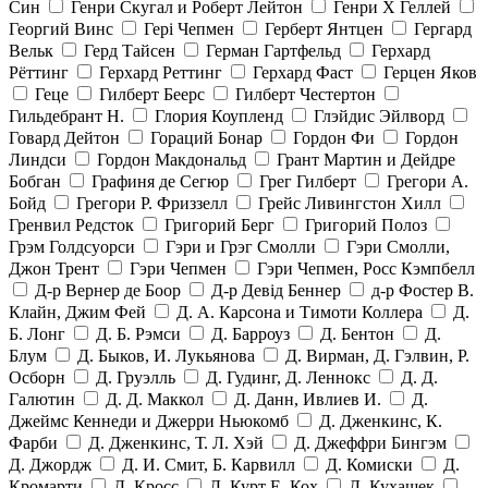
Син
Генри Скугал и Роберт Лейтон
Генри Х Геллей
Георгий Винс
Гері Чепмен
Герберт Янтцен
Гергард
Вельк
Герд Тайсен
Герман Гартфельд
Герхард
Рёттинг
Герхард Реттинг
Герхард Фаст
Герцен Яков
Геце
Гилберт Беерс
Гилберт Честертон
Гильдебрант Н.
Глория Коупленд
Глэйдис Эйлворд
Говард Дейтон
Гораций Бонар
Гордон Фи
Гордон
Линдси
Гордон Макдональд
Грант Мартин и Дейдре
Бобган
Графиня де Сегюр
Грег Гилберт
Грегори А.
Бойд
Грегори Р. Фриззелл
Грейс Ливингстон Хилл
Гренвил Редсток
Григорий Берг
Григорий Полоз
Грэм Голдсуорси
Гэри и Грэг Смолли
Гэри Смолли,
Джон Трент
Гэри Чепмен
Гэри Чепмен, Росс Кэмпбелл
Д-р Вернер де Боор
Д-р Девід Беннер
д-р Фостер В.
Клайн, Джим Фей
Д. А. Карсона и Тимоти Коллера
Д.
Б. Лонг
Д. Б. Рэмси
Д. Барроуз
Д. Бентон
Д.
Блум
Д. Быков, И. Лукьянова
Д. Вирман, Д. Гэлвин, Р.
Осборн
Д. Груэлль
Д. Гудинг, Д. Леннокс
Д. Д.
Галютин
Д. Д. Маккол
Д. Данн, Ивлиев И.
Д.
Джеймс Кеннеди и Джерри Ньюкомб
Д. Дженкинс, К.
Фарби
Д. Дженкинс, Т. Л. Хэй
Д. Джеффри Бингэм
Д. Джордж
Д. И. Смит, Б. Карвилл
Д. Комиски
Д.
Кромарти
Д. Кросс
Д. Курт Е. Кох
Д. Кухащек