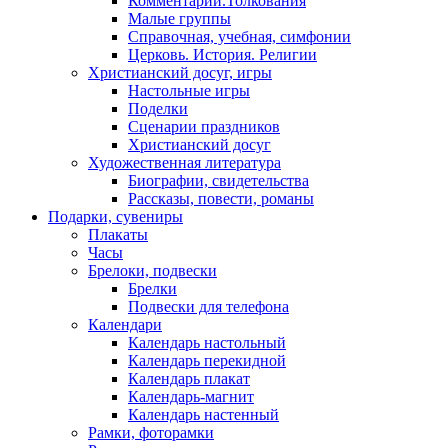
Комментарии.Толкования
Малые группы
Справочная, учебная, симфонии
Церковь. История. Религии
Христианский досуг, игры
Настольные игры
Поделки
Сценарии праздников
Христианский досуг
Художественная литература
Биографии, свидетельства
Рассказы, повести, романы
Подарки, сувениры
Плакаты
Часы
Брелоки, подвески
Брелки
Подвески для телефона
Календари
Календарь настольный
Календарь перекидной
Календарь плакат
Календарь-магнит
Календарь настенный
Рамки, фоторамки