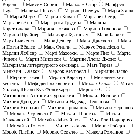
Король
Максим Сорин
Малколм Стир
Манфред
Паул
Марійка Шевчук
Марійка Шевчук
Марія Звірід
Марія Мідух
Марвин Кован
Маргарет Лейрд
Маргарет Эпп
Маргарита Грудина
Марина
Каретникава
Марина Полякова
Марина Тихонова
Марина Шрейнер
Мариори Букингам
Марк Баркли
Марк Бьюкенен
Марк Деввер
Марк Дрисколл
Марк
и Пэтти Вёклер
Марк Финли
Маркус Реинсфорд
Марлин ЛеФевр
Марті Маховскі
Марта Пис
Марта
Финли
Марти Мачовски
Мартин Ллойд-Джонс
Материалы литературного семинара
Мать Тереза
Мельвин Т. Лакок
Мердок Кемпбелл
Мерилин Ласло
Мерион Томас
Мерлин Каротерз
Методический
вестник
Мефодій Благовірний
Микола Сокол
Мими
Уилсон, Шелли Кук Фолькхардт
Мирного С.
Митрополит Антоний Сурожский
Михаил Волович
Михаил Дрондин
Михаил и Надежда Телеповы
Михаил Неволин
Михаил Проданюк
Михаил Черенков
Михаил Чернявский
Михаил Шаптала
Михаил
Юнаковский
Михайло Михайлюк
Михайло Подворняк
Михайло Толстов
Мишель Лароу
Морис Робертс
Морріс Плейнс
Моррис Серулло
Мыкола Романюк