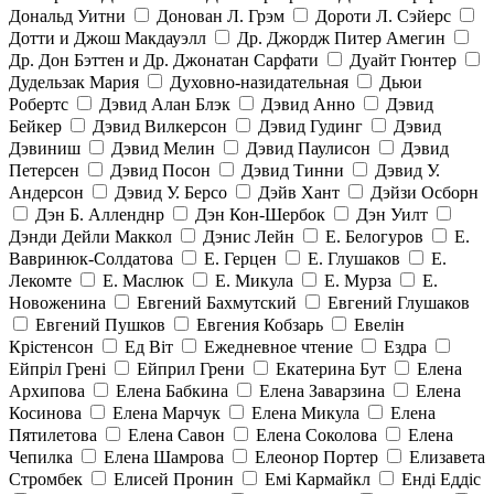
Дональд Уитни
Донован Л. Грэм
Дороти Л. Сэйерс
Дотти и Джош Макдауэлл
Др. Джордж Питер Амегин
Др. Дон Бэттен и Др. Джонатан Сарфати
Дуайт Гюнтер
Дудельзак Мария
Духовно-назидательная
Дьюи
Робертс
Дэвид Алан Блэк
Дэвид Анно
Дэвид
Бейкер
Дэвид Вилкерсон
Дэвид Гудинг
Дэвид
Дэвиниш
Дэвид Мелин
Дэвид Паулисон
Дэвид
Петерсен
Дэвид Посон
Дэвид Тинни
Дэвид У.
Андерсон
Дэвид У. Берсо
Дэйв Хант
Дэйзи Осборн
Дэн Б. Алленднр
Дэн Кон-Шербок
Дэн Уилт
Дэнди Дейли Маккол
Дэнис Лейн
Е. Белогуров
Е.
Вавринюк-Солдатова
Е. Герцен
Е. Глушаков
Е.
Лекомте
Е. Маслюк
Е. Микула
Е. Мурза
Е.
Новоженина
Евгений Бахмутский
Евгений Глушаков
Евгений Пушков
Евгения Кобзарь
Евелін
Крістенсон
Ед Віт
Ежедневное чтение
Ездра
Ейпріл Грені
Ейприл Грени
Екатерина Бут
Елена
Архипова
Елена Бабкина
Елена Заварзина
Елена
Косинова
Елена Марчук
Елена Микула
Елена
Пятилетова
Елена Савон
Елена Соколова
Елена
Чепилка
Елена Шамрова
Елеонор Портер
Елизавета
Стромбек
Елисей Пронин
Емі Кармайкл
Ендi Еддiс