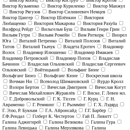
Виктор Копец
Виктор Коструб
Виктор Кротов
Виктор Кузьменко
Виктор Куриленко
Виктор Манжул
Виктор Рягузов
Виктор Силивеевич Немцев
Виктор Цангер
Виктор Шлёнкин
Виктория
Любащенко
Виктория Мажарова
Виктория Рахуба
Вилфрод Рейдт
Вильгельм Буш
Вильям Генри Грин
Вильям Гутри
Вильям Ромейн
Вим Риткерк
Виорел
Юга
Виталий Петренко
Виталий Полозов
Виталий
Титов
Виталий Ткачук
Владета Еротич
Владимир
Волох
Владимир Илюшенко
Владимир Имакаев
Владимир Петровский
Владимир Попов
Владислав
Бачинин
Владислав Ольховский
Владислав Сергеевич
Ольховский
Войтицький
Вольфанг Бюне
Вольфганг Бюнэ
Вольфганг Кюне
Воскресная школа
Вочман Ни
Всеволод Шимановский
Вурдо Кролл
Вэлори Бертон
Вячеслав Дмитриев
Вячеслав Когут
Вячеслав Михайлович Журавлёв
Г. Виске, Г. Левен мл.
Г. Добровольский
Г. К. Тiссен
Г. Курц
Г. Н.
Авраменко
Г. Ремминг
Г. Рьоммінг
Г. Х. Лэдярд
Г. Эззо, Р. Букнам
Г.А. Айронсайд
Г.Г. Барбер
Г.Ф.Рендал
Гілберт К. Честертон
Гай П. Ливитт
Галина Аджигирей
Галина Везикова
Галина Гура
Галина Левицька
Галина Мерзлякова
Галина