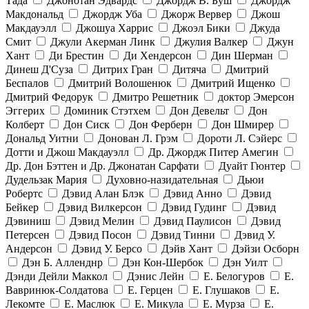
Тада
Джонотан Эдвардс
Джордж В. Буш
Джордж
Макдональд
Джордж Уба
Джорж Вервер
Джош
Макдауэлл
Джошуа Харрис
Джоэл Бики
Джуда
Смит
Джули Акерман Линк
Джулия Валкер
Джун
Хант
Ди Брестин
Ди Хендерсон
Дин Шерман
Динеш Д'Суза
Дитрих Гран
Дитяча
Дмитрий
Беспалов
Дмитрий Волошенюк
Дмитрий Ищенко
Дмитрий Федорук
Дмитро Решетник
доктор Эмерсон
Эггерих
Доминик Стэтхем
Дон Девельт
Дон
Колберт
Дон Сиск
Дон Ферберн
Дон Шмирер
Дональд Уитни
Донован Л. Грэм
Дороти Л. Сэйерс
Дотти и Джош Макдауэлл
Др. Джордж Питер Амегин
Др. Дон Бэттен и Др. Джонатан Сарфати
Дуайт Гюнтер
Дудельзак Мария
Духовно-назидательная
Дьюи
Робертс
Дэвид Алан Блэк
Дэвид Анно
Дэвид
Бейкер
Дэвид Вилкерсон
Дэвид Гудинг
Дэвид
Дэвиниш
Дэвид Мелин
Дэвид Паулисон
Дэвид
Петерсен
Дэвид Посон
Дэвид Тинни
Дэвид У.
Андерсон
Дэвид У. Берсо
Дэйв Хант
Дэйзи Осборн
Дэн Б. Алленднр
Дэн Кон-Шербок
Дэн Уилт
Дэнди Дейли Маккол
Дэнис Лейн
Е. Белогуров
Е.
Вавринюк-Солдатова
Е. Герцен
Е. Глушаков
Е.
Лекомте
Е. Маслюк
Е. Микула
Е. Мурза
Е.