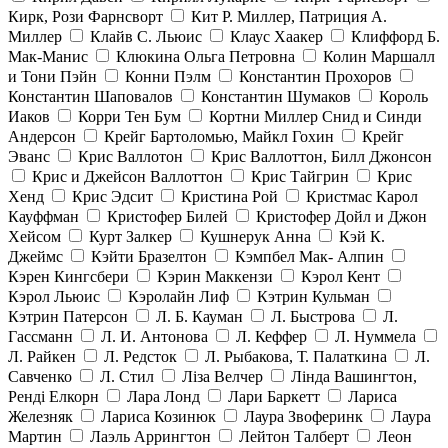
Кирк, Рози Фарнсворт
Кит Р. Миллер, Патриция А.
Миллер
Клайв С. Льюис
Клаус Хаакер
Клиффорд Б.
Мак-Манис
Клюкина Ольга Петровна
Колин Маршалл
и Тони Пэйн
Конни Пэлм
Константин Прохоров
Константин Шаповалов
Константин Шумаков
Король
Иаков
Корри Тен Бум
Кортни Миллер Снид и Синди
Андерсон
Крейг Бартоломью, Майкл Гохин
Крейг
Эванс
Крис Валлотон
Крис Валлоттон, Билл Джонсон
Крис и Джейсон Валлоттон
Крис Тайгрин
Крис
Хенд
Крис Эдсит
Кристина Рой
Кристмас Карол
Кауффман
Кристофер Билей
Кристофер Дойл и Джон
Хейсом
Курт Залкер
Кушнерук Анна
Кэй К.
Джеймс
Кэйти Бразелтон
Кэмпбел Мак- Алпин
Кэрен Кингсбери
Кэрин Маккензи
Кэрол Кент
Кэрол Льюис
Кэролайн Лиф
Кэтрин Кульман
Кэтрин Патерсон
Л. Б. Кауман
Л. Быстрова
Л.
Гассманн
Л. И. Антонова
Л. Кеффер
Л. Нуммела
Л. Райкен
Л. Редсток
Л. Рыбакова, Т. Палаткина
Л.
Савченко
Л. Стил
Ліза Велчер
Лінда Вашингтон,
Ренді Елкорн
Лара Лонд
Лари Баркетт
Лариса
Железняк
Лариса Козинюк
Лаура Звоферинк
Лаура
Мартин
Лаэль Аррингтон
Лейтон Талберт
Леон