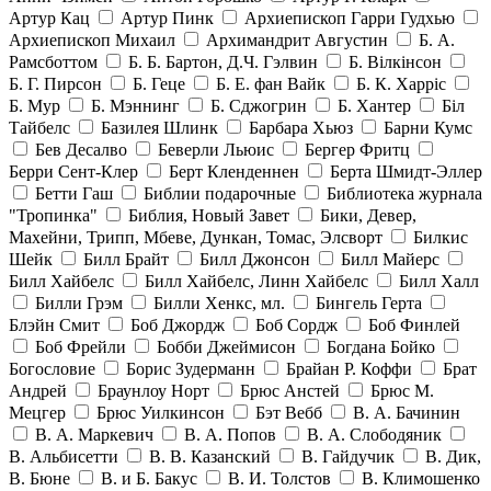
Артур Кац
Артур Пинк
Архиепископ Гарри Гудхью
Архиепископ Михаил
Архимандрит Августин
Б. А.
Рамсботтом
Б. Б. Бартон, Д.Ч. Гэлвин
Б. Вілкінсон
Б. Г. Пирсон
Б. Геце
Б. Е. фан Вайк
Б. К. Харріс
Б. Мур
Б. Мэннинг
Б. Сджогрин
Б. Хантер
Біл
Тайбелс
Базилея Шлинк
Барбара Хьюз
Барни Кумс
Бев Десалво
Беверли Льюис
Бергер Фритц
Берри Сент-Клер
Берт Кленденнен
Берта Шмидт-Эллер
Бетти Гаш
Библии подарочные
Библиотека журнала
"Тропинка"
Библия, Новый Завет
Бики, Девер,
Махейни, Трипп, Мбеве, Дункан, Томас, Элсворт
Билкис
Шейк
Билл Брайт
Билл Джонсон
Билл Майерс
Билл Хайбелс
Билл Хайбелс, Линн Хайбелс
Билл Халл
Билли Грэм
Билли Хенкс, мл.
Бингель Герта
Блэйн Смит
Боб Джордж
Боб Сордж
Боб Финлей
Боб Фрейли
Бобби Джеймисон
Богдана Бойко
Богословие
Борис Зудерманн
Брайан Р. Коффи
Брат
Андрей
Браунлоу Норт
Брюс Анстей
Брюс М.
Мецгер
Брюс Уилкинсон
Бэт Вебб
В. А. Бачинин
В. А. Маркевич
В. А. Попов
В. А. Слободяник
В. Альбисетти
В. В. Казанский
В. Гайдучик
В. Дик,
В. Бюне
В. и Б. Бакус
В. И. Толстов
В. Климошенко