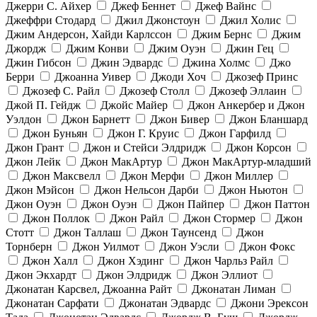
Джерри С. Айхер
Джеф Беннет
Джеф Вайнс
Джеффри Стодард
Джил Джонстоун
Джил Холис
Джим Андерсон, Хайди Карлссон
Джим Бернс
Джим
Джордж
Джим Конви
Джим Оуэн
Джин Гец
Джин Гибсон
Джин Эдвардс
Джина Холмс
Джо
Берри
Джоанна Уивер
Джоди Хоч
Джозеф Принс
Джозеф С. Райл
Джозеф Столл
Джозеф Эллаин
Джой П. Гейдж
Джойс Майер
Джон Анкербер и Джон
Уэлдон
Джон Барнетт
Джон Бивер
Джон Бланшард
Джон Буньян
Джон Г. Круис
Джон Гарфилд
Джон Грант
Джон и Стейси Элдридж
Джон Корсон
Джон Лейк
Джон МакАртур
Джон МакАртур-младший
Джон Максвелл
Джон Мерфи
Джон Миллер
Джон Мэйсон
Джон Нельсон Дарби
Джон Ньютон
Джон Оуэн
Джон Оуэн
Джон Пайпер
Джон Паттон
Джон Поллок
Джон Райл
Джон Стормер
Джон
Стотт
Джон Таллаш
Джон Таунсенд
Джон
Торнберн
Джон Уилмот
Джон Уэсли
Джон Фокс
Джон Халл
Джон Хэдинг
Джон Чарльз Райл
Джон Экхардт
Джон Элдридж
Джон Эллиот
Джонатан Карсвел, Джоанна Райт
Джонатан Лиман
Джонатан Сарфати
Джонатан Эдвардс
Джони Эрексон