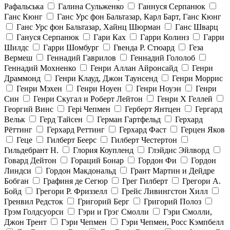
Рафальська
Галина Сульженко
Ганнуся Серпанюк
Ганс Кюнг
Ганс Урс фон Бальтазар, Карл Барт, Ганс Кюнг
Ганс Урс фон Бальтазар, Хайнц Шюрман
Ганс Шварц
Гануся Серпанюк
Гари Ках
Гарри Колинз
Гарри
Шилдс
Гарри Шомбург
Гвенда Р. Стюард
Геза
Вермеш
Геннадий Гаврилов
Геннадий Гололоб
Геннадий Мохненко
Генри Аллан Айронсайд
Генри
Драммонд
Генри Клауд, Джон Таунсенд
Генри Моррис
Генри Мэхен
Генри Ноуен
Генри Ноуэн
Генри
Син
Генри Скугал и Роберт Лейтон
Генри Х Геллей
Георгий Винс
Гері Чепмен
Герберт Янтцен
Гергард
Вельк
Герд Тайсен
Герман Гартфельд
Герхард
Рёттинг
Герхард Реттинг
Герхард Фаст
Герцен Яков
Геце
Гилберт Беерс
Гилберт Честертон
Гильдебрант Н.
Глория Коупленд
Глэйдис Эйлворд
Говард Дейтон
Гораций Бонар
Гордон Фи
Гордон
Линдси
Гордон Макдональд
Грант Мартин и Дейдре
Бобган
Графиня де Сегюр
Грег Гилберт
Грегори А.
Бойд
Грегори Р. Фриззелл
Грейс Ливингстон Хилл
Гренвил Редсток
Григорий Берг
Григорий Полоз
Грэм Голдсуорси
Гэри и Грэг Смолли
Гэри Смолли,
Джон Трент
Гэри Чепмен
Гэри Чепмен, Росс Кэмпбелл