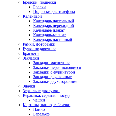
Брелоки, подвески
Брелки
Подвески для телефона
Календари
Календарь настольный
Календарь перекидной
Календарь плакат
Календарь-магнит
Календарь настенный
Рамки, фоторамки
Ручки подарочные
Браслеты
Закладки
Закладки магнитные
Закладки переливающиеся
Закладки с фурнитурой
Закладки двуслойные
Закладки двухсторонние
Значки
Зеркальце для сумки
Керамика, сервизы, посуда
Чашки
Картины, панно, таблички
Панно
Барельеф