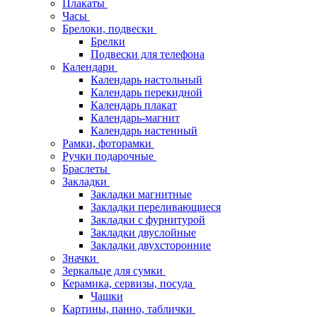
Плакаты
Часы
Брелоки, подвески
Брелки
Подвески для телефона
Календари
Календарь настольный
Календарь перекидной
Календарь плакат
Календарь-магнит
Календарь настенный
Рамки, фоторамки
Ручки подарочные
Браслеты
Закладки
Закладки магнитные
Закладки переливающиеся
Закладки с фурнитурой
Закладки двуслойные
Закладки двухсторонние
Значки
Зеркальце для сумки
Керамика, сервизы, посуда
Чашки
Картины, панно, таблички