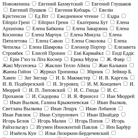
Новоженина
Евгений Бахмутский
Евгений Глушаков
Евгений Пушков
Евгения Кобзарь
Евелін
Крістенсон
Ед Віт
Ежедневное чтение
Ездра
Ейпріл Грені
Ейприл Грени
Екатерина Бут
Елена
Архипова
Елена Бабкина
Елена Заварзина
Елена
Косинова
Елена Марчук
Елена Микула
Елена
Пятилетова
Елена Савон
Елена Соколова
Елена
Чепилка
Елена Шамрова
Елеонор Портер
Елизавета
Стромбек
Елисей Пронин
Емі Кармайкл
Ендi Еддiс
Ерін Г'юз та Літа Коснер
Ерика Мурза
Ж. Фавр
Жакі Мусензека
Жаклин Телло Айяла
Жан Кальвин
Жанна Гийон
Журнал Тропинка
Збірник
Зейвир Б.
Хавен
Зиг Зиглар
И. Б. Макмастер
И. В. Каргель
И. В. Подберезский
И. Згуровец
И. М. Концевич
И.
Мюррей
И. П. Липовский
И. С. Гнида
И. С.
Проханов
И. Сидорова
И. Я. Фринсел
Иан Мюррей
Иван Вылков, Галина Крыженевская
Иван Вылков,
Светлана Вылкова
Иван Лещук
Иван Лобанов
Иван Равлюк
Иван Супрунович
Иван Шнайдер
Игорь Белов
Игорь Малин
Игорь Попов
Игорь
Райхельгауз
Игумен Иннокентий Павлов
Иен Барбур
Изабель Кун
Илья Лизоркин-Бердичевский