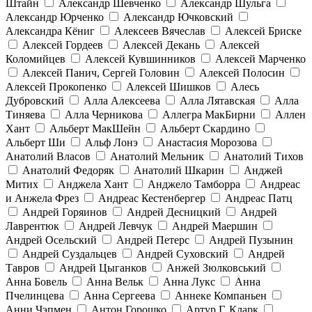
Штайн
Александр Шевченко
Александр Шульга
Александр Юрченко
Александр Ючковский
Александра Кёниг
Алексеев Вячеслав
Алексей Бриске
Алексей Гордеев
Алексей Декань
Алексей
Коломийцев
Алексей Кувшинников
Алексей Марченко
Алексей Панич, Сергей Головин
Алексей Полосин
Алексей Прокопенко
Алексей Шишков
Алесь
Дубровский
Алла Алексеева
Алла Лятавская
Алла
Тиняева
Алла Черникова
Аллегра МакБирни
Аллен
Хант
Альберт МакШейн
Альберт Скардино
Альберт Ши
Альф Лонэ
Анастасия Морозова
Анатолий Власов
Анатолий Мельник
Анатолий Тихов
Анатолий Федоряк
Анатолий Шкарин
Анджей
Митих
Анджела Хант
Анджело Тамборра
Андреас
и Анжела Фрез
Андреас Кестенбергер
Андреас Патц
Андрей Горяинов
Андрей Десницкий
Андрей
Лаврентюк
Андрей Левчук
Андрей Маершин
Андрей Осельский
Андрей Петерс
Андрей Пузынин
Андрей Суздальцев
Андрей Суховский
Андрей
Тавров
Андрей Цыганков
Анжей Зюлковський
Анна Бовель
Анна Вельк
Анна Лукс
Анна
Пчелинцева
Анна Сергеева
Аннеке Компаньен
Анни Чэпмен
Антон Горошко
Артур Г. Кларк