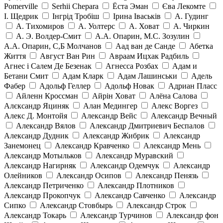
Pomerville
Serhii Chepara
Ёста Эман
Єва Лекомте
І. Щедрик
Інгрід Тробіш
Ірина Іваськів
А. Гудинг
А. Тихомиров
А. Уолтерс
А. Ховат
А. Чиркин
А. Э. Волдер-Смит
А.А. Опарин, М.С. Зозулин
А.А. Опарин, С,Б Молчанов
Аад ван де Санде
Абетка
Життя
Август Ван Рин
Авраам Ицхак Радбиль
Агнес і Салем Де Безенак
Агнесса Розбах
Адам и
Бетани Смит
Адам Кларк
Адам Лашинськи
Адель
Фабер
Адольф Геллер
Адольф Новак
Адриан Пласс
Айленн Кроссман
Айрін Ховат
Алёна Салова
Алєксандр Яциняк
Алан Медингер
Алекс Воргез
Алекс Д. Монтойя
Александр Вейс
Александр Вечный
Александр Вялов
Александр Дмитриевич Беспалов
Александр Дудник
Александр Жибрик
Александр
Занемонец
Александр Кравченко
Александр Мень
Александр Мотыльков
Александр Муравский
Александр Нагирняк
Александр Одемчук
Александр
Олейников
Александр Осипов
Александр Пенязь
Александр Петриченко
Александр Плотников
Александр Прокопчук
Александр Савченко
Александр
Сипко
Александр Стовбырь
Александр Строк
Александр Токарь
Александр Турчинов
Александр фон