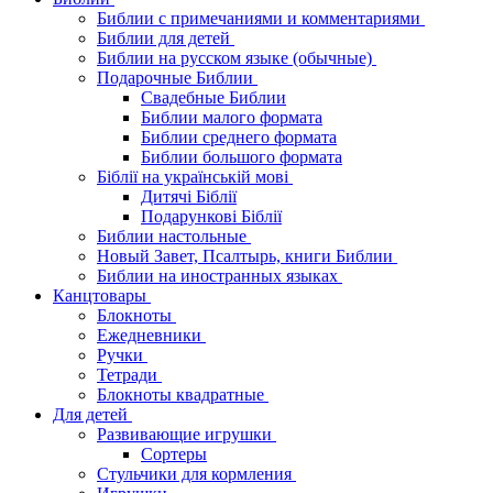
Библии с примечаниями и комментариями
Библии для детей
Библии на русском языке (обычные)
Подарочные Библии
Свадебные Библии
Библии малого формата
Библии среднего формата
Библии большого формата
Біблії на українській мові
Дитячі Біблії
Подарункові Біблії
Библии настольные
Новый Завет, Псалтырь, книги Библии
Библии на иностранных языках
Канцтовары
Блокноты
Ежедневники
Ручки
Тетради
Блокноты квадратные
Для детей
Развивающие игрушки
Сортеры
Стульчики для кормления