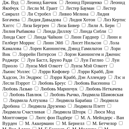
Дж. Вуд
Леонид Банчик
Леонид Прищенко
Леонид
Якобчук
Лесли М. Грант
Лестер Бауман
Лестер
Самралл
Ли Стробел
Ливио Мелина
Лидия
Богачева
Лидия Давыдова
Лидия Хотон
Лиз Кертис
Хиггс
Лиза Бергрен
Лиза Бивер
Лили А. Берн
Лилия Рыбакова
Линда Диллоу
Линда Сибли
Линда Скот
Линда Чайкин
Линн Гарднер
Линн и
Гилберт Моррис
Линн Эйб
Лисет Нильсон
Лола
Камалова
Лорен Каннингем, Дэвид Гамильтон
Лори
Вик
Лоррейн Питерсон
Лорэн Каннингем и Дженис
Роджерс
Луи Бастл, Бруно Ради
Луи Гиглио
Луи
Приоло
Луиза Мей Олкотт
Луиза Мэй Олкотт
Льюис Уоллес
Лэрри Кифовер
Лэрри Крабб, Дон
Хадсон, Эл Эндрюс
Лэрри Крабб, Дэн Аллендер
Лэс и
Лесли Пэррот
Любовь Бреус
Любовь Васенина
Любовь Лазько
Любовь Маринчук
Любовь Неткачева
Любовь Павлюк
Любовь Рычко, Людмила Шамовская
Людмила Алтухова
Людмила Барабаш
Людмила
Дробина
Людмила Друзенко
Людмила Плетт
Людмила Счастливая
Людмила Шторк
Люси Мод
Монтгомери
Лютс фон Падберг
М. А. Мейндерс - Ван
Вурден
М. Аккерманн
М. Бернелл
М. Бетчелор