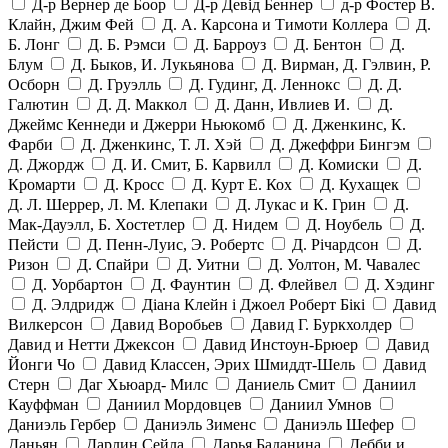
Д-р Вернер де Боор
Д-р Девід Беннер
д-р Фостер В.
Клайн, Джим Фей
Д. А. Карсона и Тимоти Коллера
Д.
Б. Лонг
Д. Б. Рэмси
Д. Барроуз
Д. Бентон
Д.
Блум
Д. Быков, И. Лукьянова
Д. Вирман, Д. Гэлвин, Р.
Осборн
Д. Груэлль
Д. Гудинг, Д. Леннокс
Д. Д.
Галютин
Д. Д. Маккол
Д. Данн, Ивлиев И.
Д.
Джеймс Кеннеди и Джерри Ньюкомб
Д. Дженкинс, К.
Фарби
Д. Дженкинс, Т. Л. Хэй
Д. Джеффри Бингэм
Д. Джордж
Д. И. Смит, Б. Карвилл
Д. Комиски
Д.
Кромарти
Д. Кросс
Д. Курт Е. Кох
Д. Кухащек
Д. Л. Шеррер, Л. М. Клепаки
Д. Лукас и К. Грин
Д.
Мак-Дауэлл, Б. Хостетлер
Д. Нидем
Д. Ноубель
Д.
Пейсти
Д. Пенн-Луис, Э. Робертс
Д. Річардсон
Д.
Ризон
Д. Спайри
Д. Уитни
Д. Уолтон, М. Чавалес
Д. Уорбартон
Д. Фаунтин
Д. Флейвел
Д. Хэдинг
Д. Элдридж
Діана Клейн і Джоел Роберт Бікі
Давид
Вилкерсон
Давид Воробьев
Давид Г. Буркхолдер
Давид и Нетти Джексон
Давид Инстоун-Брюер
Давид
Йонги Чо
Давид Классен, Эрих Шмиддт-Шель
Давид
Стерн
Даг Хьюард- Милс
Даниель Смит
Даниил
Кауффман
Даниил Мордовцев
Даниил Умнов
Даниэль Гербер
Даниэль Зименс
Даниэль Шефер
Даньян
Дарлин Сейла
Дарья Баданина
Дебби и