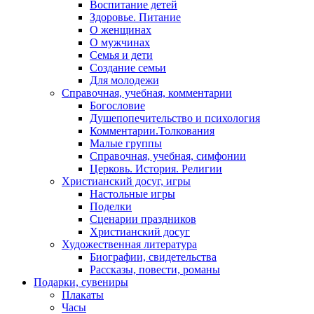
Воспитание детей
Здоровье. Питание
О женщинах
О мужчинах
Семья и дети
Создание семьи
Для молодежи
Справочная, учебная, комментарии
Богословие
Душепопечительство и психология
Комментарии.Толкования
Малые группы
Справочная, учебная, симфонии
Церковь. История. Религии
Христианский досуг, игры
Настольные игры
Поделки
Сценарии праздников
Христианский досуг
Художественная литература
Биографии, свидетельства
Рассказы, повести, романы
Подарки, сувениры
Плакаты
Часы