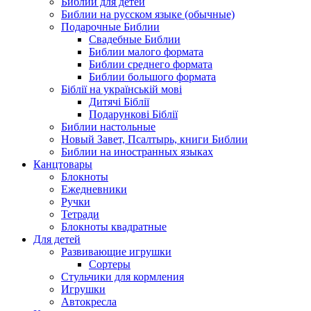
Библии для детей
Библии на русском языке (обычные)
Подарочные Библии
Свадебные Библии
Библии малого формата
Библии среднего формата
Библии большого формата
Біблії на українській мові
Дитячі Біблії
Подарункові Біблії
Библии настольные
Новый Завет, Псалтырь, книги Библии
Библии на иностранных языках
Канцтовары
Блокноты
Ежедневники
Ручки
Тетради
Блокноты квадратные
Для детей
Развивающие игрушки
Сортеры
Стульчики для кормления
Игрушки
Автокресла