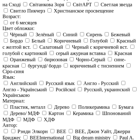
на Сході
Світанкова Зоря
СвітАРТ
Светлая звезда
Свитло Пикчерз
Христианское просвещение
Возраст:
от 6 месяцев
Цвет обложки:
Чёрный
Зелёный
Синий
Сирень
Бежевый
Бордо
Белый
Коричневый
Голубой
Красный
с желтой вст.
Салатовый
Черный с коричневой вст.
голубой с картинкой
серый ажурная вставка
Красная
Оранжевый
бирюзовая
Чорно-Серый
сине-
красная
бургунді/ бордо
коричневый с тиснением
Сіро-синя
Язык:
Английский
Русский язык
Англо - Русский
Англо - Український
Російскої
Русский, украинский
Українською
Материал:
Пластик, металл
Дерево
Поликерамика
Бумага
Дерево/ МДФ
Картон
Керамика
Шпонований
МДФ
МДФ
ХДФ
Автор:
Рэнди Элкорн
BEE
BEE, Джон Уайт, Джерри
Бриджес
BEEInternational
Big dream ministry
Paul A.