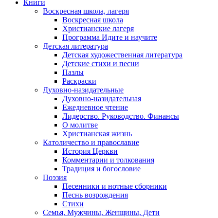
Книги
Воскресная школа, лагеря
Воскресная школа
Христианские лагеря
Программа Идите и научите
Детская литература
Детская художественная литература
Детские стихи и песни
Пазлы
Раскраски
Духовно-назидательные
Духовно-назидательная
Ежедневное чтение
Лидерство. Руководство. Финансы
О молитве
Христианская жизнь
Католичество и православие
История Церкви
Комментарии и толкования
Традиция и богословие
Поэзия
Песенники и нотные сборники
Песнь возрождения
Стихи
Семья, Мужчины, Женщины, Дети