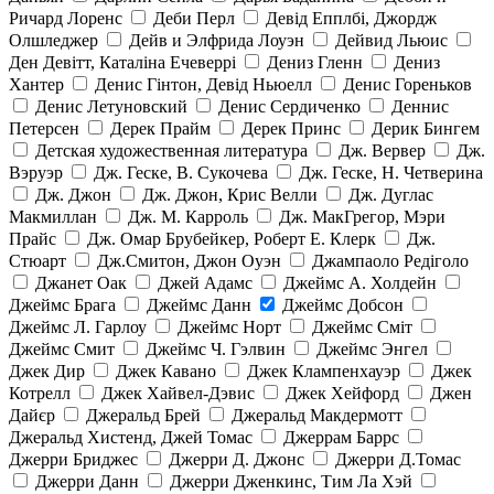
Ричард Лоренс
Деби Перл
Девід Епплбі, Джордж
Олшледжер
Дейв и Элфрида Лоуэн
Дейвид Льюис
Ден Девітт, Каталіна Ечеверрі
Дениз Гленн
Дениз
Хантер
Денис Гінтон, Девід Ньюелл
Денис Гореньков
Денис Летуновский
Денис Сердиченко
Деннис
Петерсен
Дерек Прайм
Дерек Принс
Дерик Бингем
Детская художественная литература
Дж. Вервер
Дж.
Вэруэр
Дж. Геске, В. Сукочева
Дж. Геске, Н. Четверина
Дж. Джон
Дж. Джон, Крис Велли
Дж. Дуглас
Макмиллан
Дж. М. Карроль
Дж. МакГрегор, Мэри
Прайс
Дж. Омар Брубейкер, Роберт Е. Клерк
Дж.
Стюарт
Дж.Смитон, Джон Оуэн
Джампаоло Редіголо
Джанет Оак
Джей Адамс
Джеймс А. Холдейн
Джеймс Брага
Джеймс Данн
Джеймс Добсон
Джеймс Л. Гарлоу
Джеймс Норт
Джеймс Сміт
Джеймс Смит
Джеймс Ч. Гэлвин
Джеймс Энгел
Джек Дир
Джек Кавано
Джек Клампенхауэр
Джек
Котрелл
Джек Хайвел-Дэвис
Джек Хейфорд
Джен
Дайєр
Джеральд Брей
Джеральд Макдермотт
Джеральд Хистенд, Джей Томас
Джеррам Баррс
Джерри Бриджес
Джерри Д. Джонс
Джерри Д.Томас
Джерри Данн
Джерри Дженкинс, Тим Ла Хэй