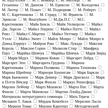
М. Вуд-Аллен
М. Г. Беаккер, С. М. Миллерс
М.
Гусынина
М. Даннэм
М. Ериксон
М. Колодочка
М. Лютер
М. Пазыч
М. Подворняк
М. Робертс
М. С. Каретникова
М. Страуд
М. Франель
М.
Эриксон
М. Янатуйнен
М.Дж.П.С
М.С.
Каретникова
Майк Бикль
Майк Уилкерсон
Майкл
Дж. Ларсон
Майкл Лоуренс
Майкл Питтс
Майкл
Ривз
Майкл С.Мартин
Майкл Уиттмер
Майкл
Уэллс
Майкл Эмлет
Майлс Монро
Майлс Монро и
Дэвид Бэрроуз
Майрон Раш
Макс Лукадо
Максим
Король
Максим Сорин
Малколм Стир
Манфред
Паул
Марійка Шевчук
Марійка Шевчук
Марія Звірід
Марія Мідух
Марвин Кован
Маргарет Лейрд
Маргарет Эпп
Маргарита Грудина
Марина
Каретникава
Марина Полякова
Марина Тихонова
Марина Шрейнер
Мариори Букингам
Марк Баркли
Марк Бьюкенен
Марк Деввер
Марк Дрисколл
Марк
и Пэтти Вёклер
Марк Финли
Маркус Реинсфорд
Марлин ЛеФевр
Марті Маховскі
Марта Пис
Марта
Финли
Марти Мачовски
Мартин Ллойд-Джонс
Материалы литературного семинара
Мать Тереза
Мельвин Т. Лакок
Мердок Кемпбелл
Мерилин Ласло
Мерион Томас
Мерлин Каротерз
Методический