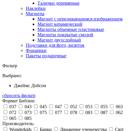
Талички деревянные
Наклейки
Магниты
Магнит с переливающимся изображением
Магнит керамический
Магниты объемные пластиковые
Магниты покрытые смолой
Магнит двухслойный
Подставки для фото, визиток
Фонарики
Пакеты подарочные
Фильтр
Выбрано:
Джеймс Добсон
сбросить фильтр
Формат Библии:
037
043
045
047
052
053
055
063
072
073
075
077
078
083
087
062
065
085
Производитель:
Wonderkids
Барви
Движение ученичества
Світ