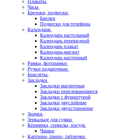
Плакаты
Часы
Брелоки, подвески
Брелки
Подвески для телефона
Календари
Календарь настольный
Календарь перекидной
Календарь плакат
Календарь-магнит
Календарь настенный
Рамки, фоторамки
Ручки подарочные
Браслеты
Закладки
Закладки магнитные
Закладки переливающиеся
Закладки с фурнитурой
Закладки двуслойные
Закладки двухсторонние
Значки
Зеркальце для сумки
Керамика, сервизы, посуда
Чашки
Картины, панно, таблички