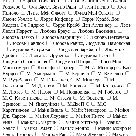
Вик
Лоррейн Питерсон
Лорэн Каннингем и Дженис
Роджерс
Луи Бастл, Бруно Ради
Луи Гиглио
Луи
Приоло
Луиза Мей Олкотт
Луиза Мэй Олкотт
Льюис Уоллес
Лэрри Кифовер
Лэрри Крабб, Дон
Хадсон, Эл Эндрюс
Лэрри Крабб, Дэн Аллендер
Лэс и
Лесли Пэррот
Любовь Бреус
Любовь Васенина
Любовь Лазько
Любовь Маринчук
Любовь Неткачева
Любовь Павлюк
Любовь Рычко, Людмила Шамовская
Людмила Алтухова
Людмила Барабаш
Людмила
Дробина
Людмила Друзенко
Людмила Плетт
Людмила Счастливая
Людмила Шторк
Люси Мод
Монтгомери
Лютс фон Падберг
М. А. Мейндерс - Ван
Вурден
М. Аккерманн
М. Бернелл
М. Бетчелор
М. Вуд-Аллен
М. Г. Беаккер, С. М. Миллерс
М.
Гусынина
М. Даннэм
М. Ериксон
М. Колодочка
М. Лютер
М. Пазыч
М. Подворняк
М. Робертс
М. С. Каретникова
М. Страуд
М. Франель
М.
Эриксон
М. Янатуйнен
М.Дж.П.С
М.С.
Каретникова
Майк Бикль
Майк Уилкерсон
Майкл
Дж. Ларсон
Майкл Лоуренс
Майкл Питтс
Майкл
Ривз
Майкл С.Мартин
Майкл Уиттмер
Майкл
Уэллс
Майкл Эмлет
Майлс Монро
Майлс Монро и
Дэвид Бэрроуз
Майрон Раш
Макс Лукадо
Максим