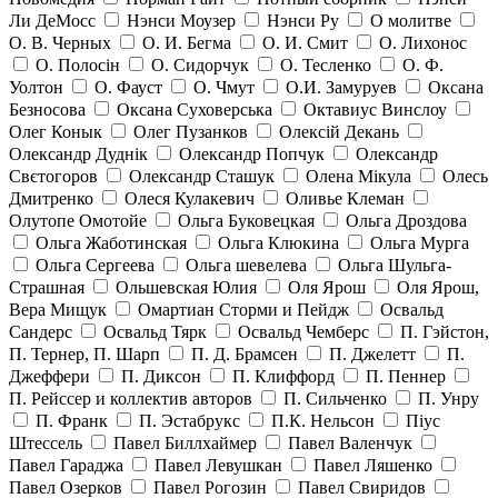
Ли ДеМосс
Нэнси Моузер
Нэнси Ру
О молитве
О. В. Черных
О. И. Бегма
О. И. Смит
О. Лихонос
О. Полосін
О. Сидорчук
О. Тесленко
О. Ф.
Уолтон
О. Фауст
О. Чмут
О.И. Замуруев
Оксана
Безносова
Оксана Суховерська
Октавиус Винслоу
Олег Конык
Олег Пузанков
Олексій Декань
Олександр Дуднік
Олександр Попчук
Олександр
Свєтогоров
Олександр Сташук
Олена Мікула
Олесь
Дмитренко
Олеся Кулакевич
Оливье Клеман
Олутопе Омотойе
Ольга Буковецкая
Ольга Дроздова
Ольга Жаботинская
Ольга Клюкина
Ольга Мурга
Ольга Сергеева
Ольга шевелева
Ольга Шульга-
Страшная
Ольшевская Юлия
Оля Ярош
Оля Ярош,
Вера Мищук
Омартиан Сторми и Пейдж
Освальд
Сандерс
Освальд Тярк
Освальд Чемберс
П. Гэйстон,
П. Тернер, П. Шарп
П. Д. Брамсен
П. Джелетт
П.
Джеффери
П. Диксон
П. Клиффорд
П. Пеннер
П. Рейссер и коллектив авторов
П. Сильченко
П. Унру
П. Франк
П. Эстабрукс
П.К. Нельсон
Піус
Штессель
Павел Биллхаймер
Павел Валенчук
Павел Гараджа
Павел Левушкан
Павел Ляшенко
Павел Озерков
Павел Рогозин
Павел Свиридов