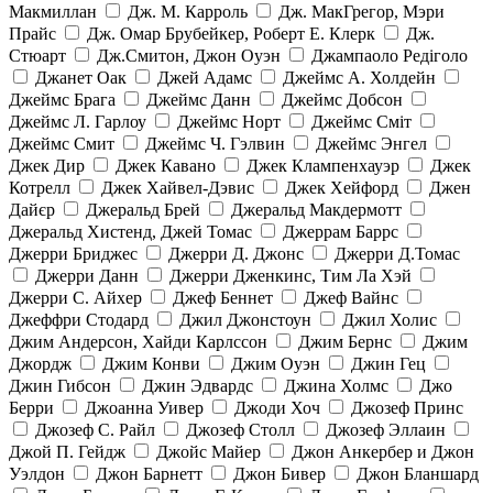
Макмиллан
Дж. М. Карроль
Дж. МакГрегор, Мэри
Прайс
Дж. Омар Брубейкер, Роберт Е. Клерк
Дж.
Стюарт
Дж.Смитон, Джон Оуэн
Джампаоло Редіголо
Джанет Оак
Джей Адамс
Джеймс А. Холдейн
Джеймс Брага
Джеймс Данн
Джеймс Добсон
Джеймс Л. Гарлоу
Джеймс Норт
Джеймс Сміт
Джеймс Смит
Джеймс Ч. Гэлвин
Джеймс Энгел
Джек Дир
Джек Кавано
Джек Клампенхауэр
Джек
Котрелл
Джек Хайвел-Дэвис
Джек Хейфорд
Джен
Дайєр
Джеральд Брей
Джеральд Макдермотт
Джеральд Хистенд, Джей Томас
Джеррам Баррс
Джерри Бриджес
Джерри Д. Джонс
Джерри Д.Томас
Джерри Данн
Джерри Дженкинс, Тим Ла Хэй
Джерри С. Айхер
Джеф Беннет
Джеф Вайнс
Джеффри Стодард
Джил Джонстоун
Джил Холис
Джим Андерсон, Хайди Карлссон
Джим Бернс
Джим
Джордж
Джим Конви
Джим Оуэн
Джин Гец
Джин Гибсон
Джин Эдвардс
Джина Холмс
Джо
Берри
Джоанна Уивер
Джоди Хоч
Джозеф Принс
Джозеф С. Райл
Джозеф Столл
Джозеф Эллаин
Джой П. Гейдж
Джойс Майер
Джон Анкербер и Джон
Уэлдон
Джон Барнетт
Джон Бивер
Джон Бланшард