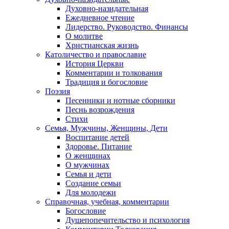
Духовно-назидательная
Ежедневное чтение
Лидерство. Руководство. Финансы
О молитве
Христианская жизнь
Католичество и православие
История Церкви
Комментарии и толкования
Традиция и богословие
Поэзия
Песенники и нотные сборники
Песнь возрождения
Стихи
Семья, Мужчины, Женщины, Дети
Воспитание детей
Здоровье. Питание
О женщинах
О мужчинах
Семья и дети
Создание семьи
Для молодежи
Справочная, учебная, комментарии
Богословие
Душепопечительство и психология