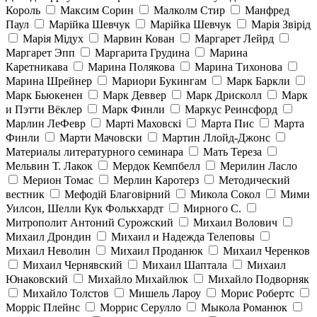
Король
Максим Сорин
Малколм Стир
Манфред
Паул
Марійка Шевчук
Марійка Шевчук
Марія Звірід
Марія Мідух
Марвин Кован
Маргарет Лейрд
Маргарет Эпп
Маргарита Грудина
Марина
Каретникава
Марина Полякова
Марина Тихонова
Марина Шрейнер
Мариори Букингам
Марк Баркли
Марк Бьюкенен
Марк Деввер
Марк Дрисколл
Марк
и Пэтти Вёклер
Марк Финли
Маркус Реинсфорд
Марлин ЛеФевр
Марті Маховскі
Марта Пис
Марта
Финли
Марти Мачовски
Мартин Ллойд-Джонс
Материалы литературного семинара
Мать Тереза
Мельвин Т. Лакок
Мердок Кемпбелл
Мерилин Ласло
Мерион Томас
Мерлин Каротерз
Методический
вестник
Мефодій Благовірний
Микола Сокол
Мими
Уилсон, Шелли Кук Фолькхардт
Мирного С.
Митрополит Антоний Сурожский
Михаил Волович
Михаил Дрондин
Михаил и Надежда Телеповы
Михаил Неволин
Михаил Проданюк
Михаил Черенков
Михаил Чернявский
Михаил Шаптала
Михаил
Юнаковский
Михайло Михайлюк
Михайло Подворняк
Михайло Толстов
Мишель Лароу
Морис Робертс
Морріс Плейнс
Моррис Серулло
Мыкола Романюк