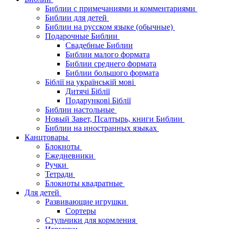
Библии с примечаниями и комментариями
Библии для детей
Библии на русском языке (обычные)
Подарочные Библии
Свадебные Библии
Библии малого формата
Библии среднего формата
Библии большого формата
Біблії на українській мові
Дитячі Біблії
Подарункові Біблії
Библии настольные
Новый Завет, Псалтырь, книги Библии
Библии на иностранных языках
Канцтовары
Блокноты
Ежедневники
Ручки
Тетради
Блокноты квадратные
Для детей
Развивающие игрушки
Сортеры
Стульчики для кормления