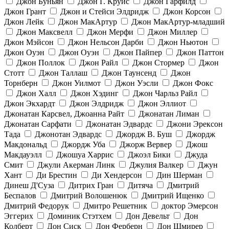
Джон Буньян
Джон Г. Круис
Джон Гарфилд
Джон Грант
Джон и Стейси Элдридж
Джон Корсон
Джон Лейк
Джон МакАртур
Джон МакАртур-младший
Джон Максвелл
Джон Мерфи
Джон Миллер
Джон Мэйсон
Джон Нельсон Дарби
Джон Ньютон
Джон Оуэн
Джон Оуэн
Джон Пайпер
Джон Паттон
Джон Поллок
Джон Райл
Джон Стормер
Джон
Стотт
Джон Таллаш
Джон Таунсенд
Джон
Торнберн
Джон Уилмот
Джон Уэсли
Джон Фокс
Джон Халл
Джон Хэдинг
Джон Чарльз Райл
Джон Экхардт
Джон Элдридж
Джон Эллиот
Джонатан Карсвел, Джоанна Райт
Джонатан Лиман
Джонатан Сарфати
Джонатан Эдвардс
Джони Эрексон
Тада
Джонотан Эдвардс
Джордж В. Буш
Джордж
Макдональд
Джордж Уба
Джорж Вервер
Джош
Макдауэлл
Джошуа Харрис
Джоэл Бики
Джуда
Смит
Джули Акерман Линк
Джулия Валкер
Джун
Хант
Ди Брестин
Ди Хендерсон
Дин Шерман
Динеш Д'Суза
Дитрих Гран
Дитяча
Дмитрий
Беспалов
Дмитрий Волошенюк
Дмитрий Ищенко
Дмитрий Федорук
Дмитро Решетник
доктор Эмерсон
Эггерих
Доминик Стэтхем
Дон Девельт
Дон
Колберт
Дон Сиск
Дон Ферберн
Дон Шмирер