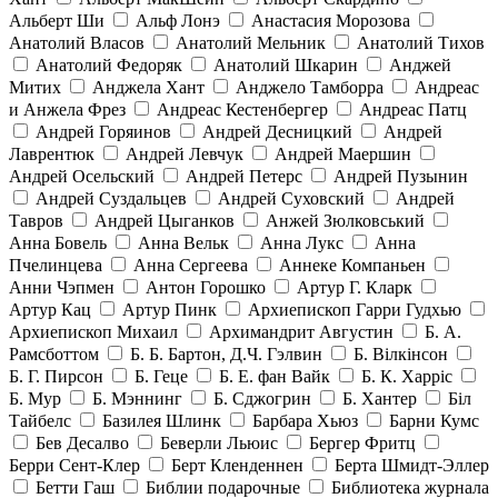
Альберт Ши
Альф Лонэ
Анастасия Морозова
Анатолий Власов
Анатолий Мельник
Анатолий Тихов
Анатолий Федоряк
Анатолий Шкарин
Анджей
Митих
Анджела Хант
Анджело Тамборра
Андреас
и Анжела Фрез
Андреас Кестенбергер
Андреас Патц
Андрей Горяинов
Андрей Десницкий
Андрей
Лаврентюк
Андрей Левчук
Андрей Маершин
Андрей Осельский
Андрей Петерс
Андрей Пузынин
Андрей Суздальцев
Андрей Суховский
Андрей
Тавров
Андрей Цыганков
Анжей Зюлковський
Анна Бовель
Анна Вельк
Анна Лукс
Анна
Пчелинцева
Анна Сергеева
Аннеке Компаньен
Анни Чэпмен
Антон Горошко
Артур Г. Кларк
Артур Кац
Артур Пинк
Архиепископ Гарри Гудхью
Архиепископ Михаил
Архимандрит Августин
Б. А.
Рамсботтом
Б. Б. Бартон, Д.Ч. Гэлвин
Б. Вілкінсон
Б. Г. Пирсон
Б. Геце
Б. Е. фан Вайк
Б. К. Харріс
Б. Мур
Б. Мэннинг
Б. Сджогрин
Б. Хантер
Біл
Тайбелс
Базилея Шлинк
Барбара Хьюз
Барни Кумс
Бев Десалво
Беверли Льюис
Бергер Фритц
Берри Сент-Клер
Берт Кленденнен
Берта Шмидт-Эллер
Бетти Гаш
Библии подарочные
Библиотека журнала