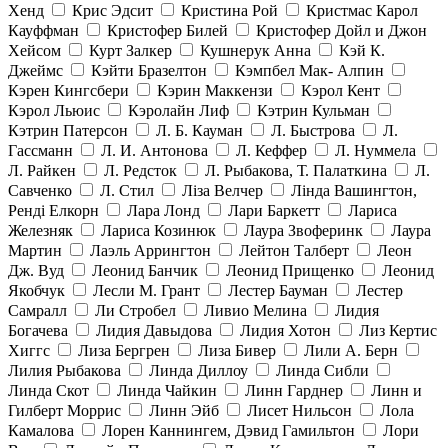
Хенд
Крис Эдсит
Кристина Рой
Кристмас Карол
Кауффман
Кристофер Билей
Кристофер Дойл и Джон
Хейсом
Курт Залкер
Кушнерук Анна
Кэй К.
Джеймс
Кэйти Бразелтон
Кэмпбел Мак- Алпин
Кэрен Кингсбери
Кэрин Маккензи
Кэрол Кент
Кэрол Льюис
Кэролайн Лиф
Кэтрин Кульман
Кэтрин Патерсон
Л. Б. Кауман
Л. Быстрова
Л.
Гассманн
Л. И. Антонова
Л. Кеффер
Л. Нуммела
Л. Райкен
Л. Редсток
Л. Рыбакова, Т. Палаткина
Л.
Савченко
Л. Стил
Ліза Велчер
Лінда Вашингтон,
Ренді Елкорн
Лара Лонд
Лари Баркетт
Лариса
Железняк
Лариса Козинюк
Лаура Звоферинк
Лаура
Мартин
Лаэль Аррингтон
Лейтон Талберт
Леон
Дж. Вуд
Леонид Банчик
Леонид Прищенко
Леонид
Якобчук
Лесли М. Грант
Лестер Бауман
Лестер
Самралл
Ли Стробел
Ливио Мелина
Лидия
Богачева
Лидия Давыдова
Лидия Хотон
Лиз Кертис
Хиггс
Лиза Бергрен
Лиза Бивер
Лили А. Берн
Лилия Рыбакова
Линда Диллоу
Линда Сибли
Линда Скот
Линда Чайкин
Линн Гарднер
Линн и
Гилберт Моррис
Линн Эйб
Лисет Нильсон
Лола
Камалова
Лорен Каннингем, Дэвид Гамильтон
Лори