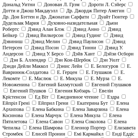
Дональд Уитни
Донован Л. Грэм
Дороти Л. Сэйерс
Дотти и Джош Макдауэлл
Др. Джордж Питер Амегин
Др. Дон Бэттен и Др. Джонатан Сарфати
Дуайт Гюнтер
Дудельзак Мария
Духовно-назидательная
Дьюи
Робертс
Дэвид Алан Блэк
Дэвид Анно
Дэвид
Бейкер
Дэвид Вилкерсон
Дэвид Гудинг
Дэвид
Дэвиниш
Дэвид Мелин
Дэвид Паулисон
Дэвид
Петерсен
Дэвид Посон
Дэвид Тинни
Дэвид У.
Андерсон
Дэвид У. Берсо
Дэйв Хант
Дэйзи Осборн
Дэн Б. Алленднр
Дэн Кон-Шербок
Дэн Уилт
Дэнди Дейли Маккол
Дэнис Лейн
Е. Белогуров
Е.
Вавринюк-Солдатова
Е. Герцен
Е. Глушаков
Е.
Лекомте
Е. Маслюк
Е. Микула
Е. Мурза
Е.
Новоженина
Евгений Бахмутский
Евгений Глушаков
Евгений Пушков
Евгения Кобзарь
Евелін
Крістенсон
Ед Віт
Ежедневное чтение
Ездра
Ейпріл Грені
Ейприл Грени
Екатерина Бут
Елена
Архипова
Елена Бабкина
Елена Заварзина
Елена
Косинова
Елена Марчук
Елена Микула
Елена
Пятилетова
Елена Савон
Елена Соколова
Елена
Чепилка
Елена Шамрова
Елеонор Портер
Елизавета
Стромбек
Елисей Пронин
Емі Кармайкл
Ендi Еддiс