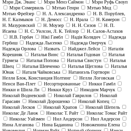
Мэри Дж. Эванс
Мэри Менз Саймон
Мэри Руфь Своуп
Мэри Сомервиль
Мэтью Генри
Мэтью Мид
Мэтью Фрейзер
Н. А. Александренко
Н. В. Порублев,
Н. Г. Калмыков
Н. Демосс
Н. Ирала
Н. Камерон
Н. Мазуровский
Н. Моузер
Н. Н. Сизов
Н. П.
Исаева
Н. С. Уилсон, Л. К. Тейлор
Н. Салов-Астахов
Н.В. Горбач
Нікі Гамбл
Надія Колядич
Надежда
Гербиш
Надежда Лысенко
Надежда Оверчук
Надежда Орлова
Назвать
Найджел Лейси
Наталія
Корешняк
Наталья Винс
Наталья Годован
Наталья
Гурмеза
Наталья Попова
Наталья Свистун
Наталья
Швец
Наталья Шевченко
Наталья Щеглова
Наталья
Юнак
Наталя Чайковська
Натаниэль Гортворн
Нелли Блок, Констанция Нолтинг
Нелли Логовская
Ненси Ван-Плет
Несортированные
Никки Гамбл
Никки и Шила Ли
Никки Круз
Никодим Марчук
Николай Водневский
Николай Гаврилов
Николай
Гарасаян
Николай Дорошенко
Николай Копец
Николай Лесков
Николай Храпов
Николай Шепель
Николас Де Ланж
Николас Т. Райт
Николас Томас Райт
Николас Уайзмен
Нил Андерсон
Нил Андерсон
Нина Алганова
Нина Баданина
Новоженина Елена
Новомедия
Норман Райт
Нотный сборник
Нэнси