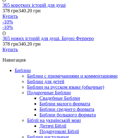
365 коротких історій для душі
378 грн
340.20 грн
Купить
-10%
-10%
()
365 нових історій для душі. Бруно Ферреро
378 грн
340.20 грн
Купить
Навигация
Библии
Библии с примечаниями и комментариями
Библии для детей
Библии на русском языке (обычные)
Подарочные Библии
Свадебные Библии
Библии малого формата
Библии среднего формата
Библии большого формата
Біблії на українській мові
Дитячі Біблії
Подарункові Біблії
Библии настольные