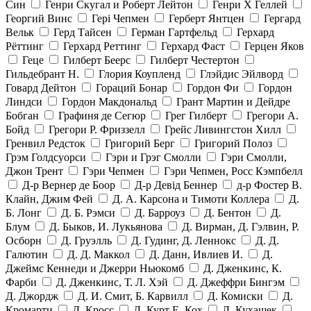
Син
Генри Скугал и Роберт Лейтон
Генри Х Геллей
Георгий Винс
Гері Чепмен
Герберт Янтцен
Гергард
Вельк
Герд Тайсен
Герман Гартфельд
Герхард
Рёттинг
Герхард Реттинг
Герхард Фаст
Герцен Яков
Геце
Гилберт Беерс
Гилберт Честертон
Гильдебрант Н.
Глория Коупленд
Глэйдис Эйлворд
Говард Дейтон
Гораций Бонар
Гордон Фи
Гордон
Линдси
Гордон Макдональд
Грант Мартин и Дейдре
Бобган
Графиня де Сегюр
Грег Гилберт
Грегори А.
Бойд
Грегори Р. Фриззелл
Грейс Ливингстон Хилл
Гренвил Редсток
Григорий Берг
Григорий Полоз
Грэм Голдсуорси
Гэри и Грэг Смолли
Гэри Смолли,
Джон Трент
Гэри Чепмен
Гэри Чепмен, Росс Кэмпбелл
Д-р Вернер де Боор
Д-р Девід Беннер
д-р Фостер В.
Клайн, Джим Фей
Д. А. Карсона и Тимоти Коллера
Д.
Б. Лонг
Д. Б. Рэмси
Д. Барроуз
Д. Бентон
Д.
Блум
Д. Быков, И. Лукьянова
Д. Вирман, Д. Гэлвин, Р.
Осборн
Д. Груэлль
Д. Гудинг, Д. Леннокс
Д. Д.
Галютин
Д. Д. Маккол
Д. Данн, Ивлиев И.
Д.
Джеймс Кеннеди и Джерри Ньюкомб
Д. Дженкинс, К.
Фарби
Д. Дженкинс, Т. Л. Хэй
Д. Джеффри Бингэм
Д. Джордж
Д. И. Смит, Б. Карвилл
Д. Комиски
Д.
Кромарти
Д. Кросс
Д. Курт Е. Кох
Д. Кухащек