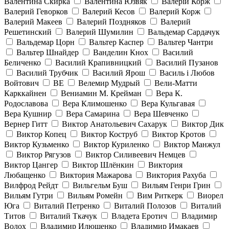
Валентина Скирка
Валентина Юзвяк
Валерій Корж
Валерий Геворков
Валерий Кесов
Валерий Корж
Валерий Макеев
Валерий Поздняков
Валерий
Решетинский
Валерий Шумилин
Вальдемар Сардачук
Вальдемар Цорн
Вальтер Каспер
Вальтер Чантри
Вальтер Шнайдер
Ванделин Кнох
Василий
Беличенко
Василий Крапивницкий
Василий Пузанов
Василий Трубчик
Василий Ярош
Василь і Любов
Войтович
ВЕ
Велемир Мудрый
Вели-Матти
Карккайнен
Вениамин М. Крейман
Вера К.
Родославова
Вера Климошенко
Вера Кульгавая
Вера Кушнир
Вера Самарина
Вера Шевченко
Вернер Гитт
Виктор Анатольевич Сахарук
Виктор Дик
Виктор Копец
Виктор Коструб
Виктор Кротов
Виктор Кузьменко
Виктор Куриленко
Виктор Манжул
Виктор Рягузов
Виктор Силивеевич Немцев
Виктор Цангер
Виктор Шлёнкин
Виктория
Любащенко
Виктория Мажарова
Виктория Рахуба
Вилфрод Рейдт
Вильгельм Буш
Вильям Генри Грин
Вильям Гутри
Вильям Ромейн
Вим Риткерк
Виорел
Юга
Виталий Петренко
Виталий Полозов
Виталий
Титов
Виталий Ткачук
Владета Еротич
Владимир
Волох
Владимир Илюшенко
Владимир Имакаев