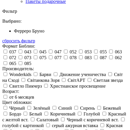
Пакеты подарочные
Фильтр
Выбрано:
Ферреро Бруно
сбросить фильтр
Формат Библии:
037
043
045
047
052
053
055
063
072
073
075
077
078
083
087
062
065
085
Производитель:
Wonderkids
Барви
Движение ученичества
Світ
на Сході
Світанкова Зоря
СвітАРТ
Светлая звезда
Свитло Пикчерз
Христианское просвещение
Возраст:
от 6 месяцев
Цвет обложки:
Чёрный
Зелёный
Синий
Сирень
Бежевый
Бордо
Белый
Коричневый
Голубой
Красный
с желтой вст.
Салатовый
Черный с коричневой вст.
голубой с картинкой
серый ажурная вставка
Красная