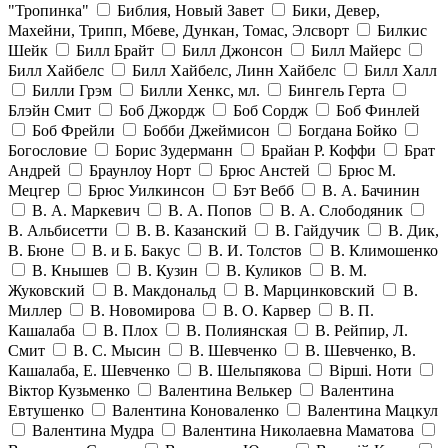
"Тропинка"
Библия, Новый Завет
Бики, Девер,
Махейни, Трипп, Мбеве, Дункан, Томас, Элсворт
Билкис
Шейк
Билл Брайт
Билл Джонсон
Билл Майерс
Билл Хайбелс
Билл Хайбелс, Линн Хайбелс
Билл Халл
Билли Грэм
Билли Хенкс, мл.
Бингель Герта
Блэйн Смит
Боб Джордж
Боб Сордж
Боб Финлей
Боб Фрейли
Бобби Джеймисон
Богдана Бойко
Богословие
Борис Зудерманн
Брайан Р. Коффи
Брат
Андрей
Браунлоу Норт
Брюс Анстей
Брюс М.
Мецгер
Брюс Уилкинсон
Бэт Вебб
В. А. Бачинин
В. А. Маркевич
В. А. Попов
В. А. Слободяник
В. Альбисетти
В. В. Казанский
В. Гайдучик
В. Дик,
В. Бюне
В. и Б. Бакус
В. И. Толстов
В. Климошенко
В. Кнышев
В. Кузин
В. Куликов
В. М.
Жуковский
В. Макдональд
В. Марцинковский
В.
Миллер
В. Новомирова
В. О. Карвер
В. П.
Кашалаба
В. Плох
В. Полиянская
В. Рейпир, Л.
Смит
В. С. Мысин
В. Шевченко
В. Шевченко, В.
Кашалаба, Е. Шевченко
В. Шельпякова
Вiршi. Ноти
Віктор Кузьменко
Валентина Велькер
Валентина
Евтушенко
Валентина Коноваленко
Валентина Мацкул
Валентина Мудра
Валентина Николаевна Маматова