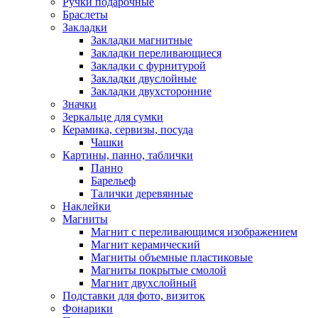
Ручки подарочные
Браслеты
Закладки
Закладки магнитные
Закладки переливающиеся
Закладки с фурнитурой
Закладки двуслойные
Закладки двухсторонние
Значки
Зеркальце для сумки
Керамика, сервизы, посуда
Чашки
Картины, панно, таблички
Панно
Барельеф
Талички деревянные
Наклейки
Магниты
Магнит с переливающимся изображением
Магнит керамический
Магниты объемные пластиковые
Магниты покрытые смолой
Магнит двухслойный
Подставки для фото, визиток
Фонарики