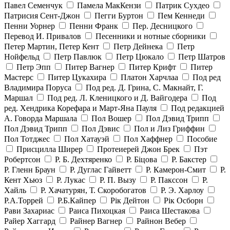
Павел Семенчук
Памела МакКензи
Патрик Сухдео
Патрисия Сент-Джон
Пегги Буртон
Пем Кеннеди
Пенни Уорнер
Пенни Франк
Пер. Десницкого
Перевод И. Привалов
Песенники и нотные сборники
Петер Мартин, Петер Кент
Петр Дейнека
Петр
Нойфельд
Петр Павлюк
Петр Цюкало
Петр Шатров
Петр Эпп
Питер Вагнер
Питер Крифт
Питер
Мастерс
Питер Цукахира
Платон Харчлаа
Под ред
Владимира Поруса
Под ред. Д. Грина, С. Макнайт, Г.
Маршал
Под ред. Л. Кленицкого и Д. Вайгодера
Под
ред. Хендрика Корефара и Март-Яна Пауля
Под редакцией
А. Говорда Маршала
Пол Вошер
Пол Дэвид Трипп
Пол Дэвид Трипп
Пол Дэвис
Пол и Лиз Гриффин
Пол Тотджес
Пол Хатауэй
Пол Хаффнер
Пособие
Присцилла Ширер
Протеиерей Джон Брек
Пэт
Робертсон
Р. Б. Дехтяренко
Р. Біцова
Р. Бакстер
Р. Гленн Браун
Р. Дуглас Гайветт
Р. Камерон-Смит
Р.
Кент Хьюз
Р. Лукас
Р. П. Вызу
Р. Пакссон
Р.
Хайль
Р. Хачатурян, Т. Скоробогатов
Р. Э. Харлоу
Р.А.Торрей
Р.Б.Кайпер
Рік Дейтон
Рік Осборн
Рави Захариас
Раиса Пихоцкая
Раиса Шестакова
Райер Хаггард
Райнер Вагнер
Райнон Вебер