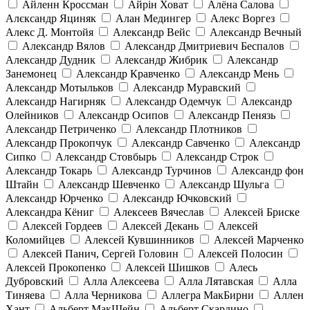
Айленн Кроссман
Айрін Ховат
Алёна Салова
Алєксандр Яциняк
Алан Медингер
Алекс Воргез
Алекс Д. Монтойя
Александр Вейс
Александр Вечный
Александр Вялов
Александр Дмитриевич Беспалов
Александр Дудник
Александр Жибрик
Александр
Занемонец
Александр Кравченко
Александр Мень
Александр Мотыльков
Александр Муравский
Александр Нагирняк
Александр Одемчук
Александр
Олейников
Александр Осипов
Александр Пенязь
Александр Петриченко
Александр Плотников
Александр Прокопчук
Александр Савченко
Александр
Сипко
Александр Стовбырь
Александр Строк
Александр Токарь
Александр Турчинов
Александр фон
Штайн
Александр Шевченко
Александр Шульга
Александр Юрченко
Александр Ючковский
Александра Кёниг
Алексеев Вячеслав
Алексей Бриске
Алексей Гордеев
Алексей Декань
Алексей
Коломийцев
Алексей Кувшинников
Алексей Марченко
Алексей Панич, Сергей Головин
Алексей Полосин
Алексей Прокопенко
Алексей Шишков
Алесь
Дубровский
Алла Алексеева
Алла Лятавская
Алла
Тиняева
Алла Черникова
Аллегра МакБирни
Аллен
Хант
Альберт МакШейн
Альберт Скардино