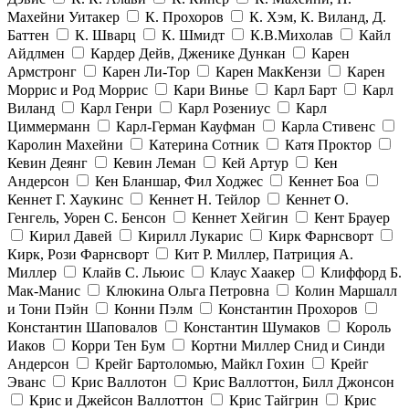
Махейни Уитакер
К. Прохоров
К. Хэм, К. Виланд, Д.
Баттен
К. Шварц
К. Шмидт
К.В.Михолав
Кайл
Айдлмен
Кардер Дейв, Дженике Дункан
Карен
Армстронг
Карен Ли-Тор
Карен МакКензи
Карен
Моррис и Род Моррис
Кари Винье
Карл Барт
Карл
Виланд
Карл Генри
Карл Розениус
Карл
Циммерманн
Карл-Герман Кауфман
Карла Стивенс
Каролин Махейни
Катерина Сотник
Катя Проктор
Кевин Деянг
Кевин Леман
Кей Артур
Кен
Андерсон
Кен Бланшар, Фил Ходжес
Кеннет Боа
Кеннет Г. Хаукинс
Кеннет Н. Тейлор
Кеннет О.
Генгель, Уорен С. Бенсон
Кеннет Хейгин
Кент Брауер
Кирил Давей
Кирилл Лукарис
Кирк Фарнсворт
Кирк, Рози Фарнсворт
Кит Р. Миллер, Патриция А.
Миллер
Клайв С. Льюис
Клаус Хаакер
Клиффорд Б.
Мак-Манис
Клюкина Ольга Петровна
Колин Маршалл
и Тони Пэйн
Конни Пэлм
Константин Прохоров
Константин Шаповалов
Константин Шумаков
Король
Иаков
Корри Тен Бум
Кортни Миллер Снид и Синди
Андерсон
Крейг Бартоломью, Майкл Гохин
Крейг
Эванс
Крис Валлотон
Крис Валлоттон, Билл Джонсон
Крис и Джейсон Валлоттон
Крис Тайгрин
Крис