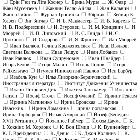
Ерін Г'юз та Літа Коснер
Ерика Мурза
Ж. Фавр
Жакі Мусензека
Жаклин Телло Айяла
Жан Кальвин
Жанна Гийон
Журнал Тропинка
Збірник
Зейвир Б.
Хавен
Зиг Зиглар
И. Б. Макмастер
И. В. Каргель
И. В. Подберезский
И. Згуровец
И. М. Концевич
И.
Мюррей
И. П. Липовский
И. С. Гнида
И. С.
Проханов
И. Сидорова
И. Я. Фринсел
Иан Мюррей
Иван Вылков, Галина Крыженевская
Иван Вылков,
Светлана Вылкова
Иван Лещук
Иван Лобанов
Иван Равлюк
Иван Супрунович
Иван Шнайдер
Игорь Белов
Игорь Малин
Игорь Попов
Игорь
Райхельгауз
Игумен Иннокентий Павлов
Иен Барбур
Изабель Кун
Илья Лизоркин-Бердичевский
Иностранная литература
Институт Движения Ученичества
Иоанн Петрович Дик
Иоахим Лангхамер
Иоганнес
Ганзен
Иосиф Столл
Иосиф Флавий
Ирвинг Гексам
Ириина Матвиенко
Ирина Бродская
Ирина
Иваськив
Ирина Ломакина
ирина поплавская
Ирина Торбецкая
Исаак Амвросий
Йозеф (Бенедикт
ХVI) Ратцингер
Йоханнес Раймер
Йохем Даума
К.
І. Хоккінг, М. Хорлокк
К. Вон Шмид
К. Вунненберг
К. Г. Врейхденгил
К. Девис
К. Джон Коллинз
К.
Дэвис
К. К. Алави
К. Кинер
К. Махейни, Н.