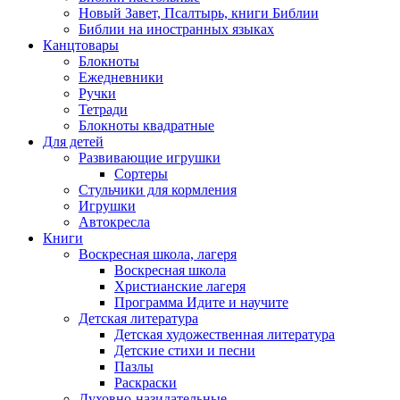
Новый Завет, Псалтырь, книги Библии
Библии на иностранных языках
Канцтовары
Блокноты
Ежедневники
Ручки
Тетради
Блокноты квадратные
Для детей
Развивающие игрушки
Сортеры
Стульчики для кормления
Игрушки
Автокресла
Книги
Воскресная школа, лагеря
Воскресная школа
Христианские лагеря
Программа Идите и научите
Детская литература
Детская художественная литература
Детские стихи и песни
Пазлы
Раскраски
Духовно-назидательные