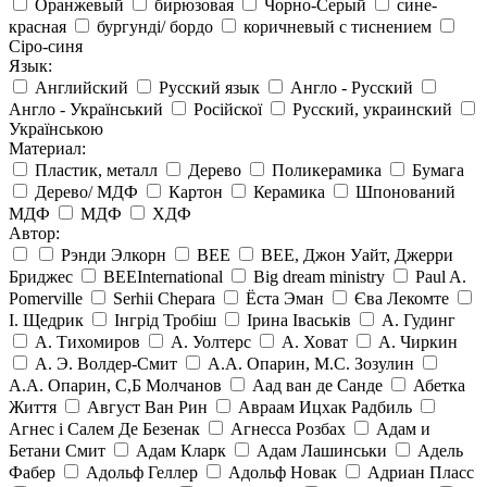
Оранжевый
бирюзовая
Чорно-Серый
сине-
красная
бургунді/ бордо
коричневый с тиснением
Сіро-синя
Язык:
Английский
Русский язык
Англо - Русский
Англо - Український
Російскої
Русский, украинский
Українською
Материал:
Пластик, металл
Дерево
Поликерамика
Бумага
Дерево/ МДФ
Картон
Керамика
Шпонований
МДФ
МДФ
ХДФ
Автор:
Рэнди Элкорн
BEE
BEE, Джон Уайт, Джерри
Бриджес
BEEInternational
Big dream ministry
Paul A.
Pomerville
Serhii Chepara
Ёста Эман
Єва Лекомте
І. Щедрик
Інгрід Тробіш
Ірина Іваськів
А. Гудинг
А. Тихомиров
А. Уолтерс
А. Ховат
А. Чиркин
А. Э. Волдер-Смит
А.А. Опарин, М.С. Зозулин
А.А. Опарин, С,Б Молчанов
Аад ван де Санде
Абетка
Життя
Август Ван Рин
Авраам Ицхак Радбиль
Агнес і Салем Де Безенак
Агнесса Розбах
Адам и
Бетани Смит
Адам Кларк
Адам Лашинськи
Адель
Фабер
Адольф Геллер
Адольф Новак
Адриан Пласс