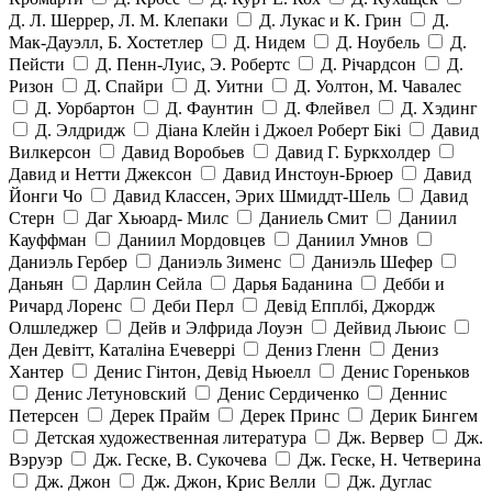
Д. Л. Шеррер, Л. М. Клепаки
Д. Лукас и К. Грин
Д.
Мак-Дауэлл, Б. Хостетлер
Д. Нидем
Д. Ноубель
Д.
Пейсти
Д. Пенн-Луис, Э. Робертс
Д. Річардсон
Д.
Ризон
Д. Спайри
Д. Уитни
Д. Уолтон, М. Чавалес
Д. Уорбартон
Д. Фаунтин
Д. Флейвел
Д. Хэдинг
Д. Элдридж
Діана Клейн і Джоел Роберт Бікі
Давид
Вилкерсон
Давид Воробьев
Давид Г. Буркхолдер
Давид и Нетти Джексон
Давид Инстоун-Брюер
Давид
Йонги Чо
Давид Классен, Эрих Шмиддт-Шель
Давид
Стерн
Даг Хьюард- Милс
Даниель Смит
Даниил
Кауффман
Даниил Мордовцев
Даниил Умнов
Даниэль Гербер
Даниэль Зименс
Даниэль Шефер
Даньян
Дарлин Сейла
Дарья Баданина
Дебби и
Ричард Лоренс
Деби Перл
Девід Епплбі, Джордж
Олшледжер
Дейв и Элфрида Лоуэн
Дейвид Льюис
Ден Девітт, Каталіна Ечеверрі
Дениз Гленн
Дениз
Хантер
Денис Гінтон, Девід Ньюелл
Денис Гореньков
Денис Летуновский
Денис Сердиченко
Деннис
Петерсен
Дерек Прайм
Дерек Принс
Дерик Бингем
Детская художественная литература
Дж. Вервер
Дж.
Вэруэр
Дж. Геске, В. Сукочева
Дж. Геске, Н. Четверина
Дж. Джон
Дж. Джон, Крис Велли
Дж. Дуглас