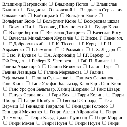
Владимир Петровский
Владимир Попов
Владислав
Бачинин
Владислав Ольховский
Владислав Сергеевич
Ольховский
Войтицький
Вольфанг Бюне
Вольфганг Бюнэ
Вольфганг Кюне
Воскресная школа
Вочман Ни
Всеволод Шимановский
Вурдо Кролл
Вэлори Бертон
Вячеслав Дмитриев
Вячеслав Когут
Вячеслав Михайлович Журавлёв
Г. Виске, Г. Левен мл.
Г. Добровольский
Г. К. Тiссен
Г. Курц
Г. Н.
Авраменко
Г. Ремминг
Г. Рьоммінг
Г. Х. Лэдярд
Г. Эззо, Р. Букнам
Г.А. Айронсайд
Г.Г. Барбер
Г.Ф.Рендал
Гілберт К. Честертон
Гай П. Ливитт
Галина Аджигирей
Галина Везикова
Галина Гура
Галина Левицька
Галина Мерзлякова
Галина
Рафальська
Галина Сульженко
Ганнуся Серпанюк
Ганс Кюнг
Ганс Урс фон Бальтазар, Карл Барт, Ганс Кюнг
Ганс Урс фон Бальтазар, Хайнц Шюрман
Ганс Шварц
Гануся Серпанюк
Гари Ках
Гарри Колинз
Гарри
Шилдс
Гарри Шомбург
Гвенда Р. Стюард
Геза
Вермеш
Геннадий Гаврилов
Геннадий Гололоб
Геннадий Мохненко
Генри Аллан Айронсайд
Генри
Драммонд
Генри Клауд, Джон Таунсенд
Генри Моррис
Генри Мэхен
Генри Ноуен
Генри Ноуэн
Генри