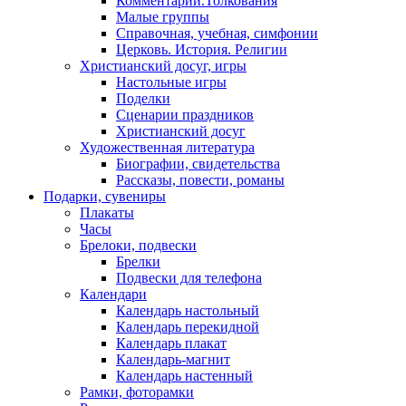
Комментарии.Толкования
Малые группы
Справочная, учебная, симфонии
Церковь. История. Религии
Христианский досуг, игры
Настольные игры
Поделки
Сценарии праздников
Христианский досуг
Художественная литература
Биографии, свидетельства
Рассказы, повести, романы
Подарки, сувениры
Плакаты
Часы
Брелоки, подвески
Брелки
Подвески для телефона
Календари
Календарь настольный
Календарь перекидной
Календарь плакат
Календарь-магнит
Календарь настенный
Рамки, фоторамки