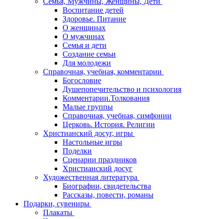
Семья, Мужчины, Женщины, Дети
Воспитание детей
Здоровье. Питание
О женщинах
О мужчинах
Семья и дети
Создание семьи
Для молодежи
Справочная, учебная, комментарии
Богословие
Душепопечительство и психология
Комментарии.Толкования
Малые группы
Справочная, учебная, симфонии
Церковь. История. Религии
Христианский досуг, игры
Настольные игры
Поделки
Сценарии праздников
Христианский досуг
Художественная литература
Биографии, свидетельства
Рассказы, повести, романы
Подарки, сувениры
Плакаты