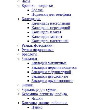
Часы
Брелоки, подвески
Брелки
Подвески для телефона
Календари
Календарь настольный
Календарь перекидной
Календарь плакат
Календарь-магнит
Календарь настенный
Рамки, фоторамки
Ручки подарочные
Браслеты
Закладки
Закладки магнитные
Закладки переливающиеся
Закладки с фурнитурой
Закладки двуслойные
Закладки двухсторонние
Значки
Зеркальце для сумки
Керамика, сервизы, посуда
Чашки
Картины, панно, таблички
Панно