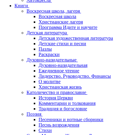
Автокресла
Книги
Воскресная школа, лагеря
Воскресная школа
Христианские лагеря
Программа Идите и научите
Детская литература
Детская художественная литература
Детские стихи и песни
Пазлы
Раскраски
Духовно-назидательные
Духовно-назидательная
Ежедневное чтение
Лидерство. Руководство. Финансы
О молитве
Христианская жизнь
Католичество и православие
История Церкви
Комментарии и толкования
Традиция и богословие
Поэзия
Песенники и нотные сборники
Песнь возрождения
Стихи