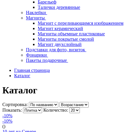
Барельеф
Талички деревянные
Наклейки
Магниты
Магнит с переливающимся изображением
Магнит керамический
Магниты объемные пластиковые
Магниты покрытые смолой
Магнит двухслойный
Подставки для фото, визиток
Фонарики
Пакеты подарочные
Главная страница
Каталог
Каталог
Сортировка:
Показать:
Количество:
-10%
-10%
()
10 лет на Севере