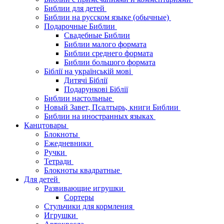
Библии для детей
Библии на русском языке (обычные)
Подарочные Библии
Свадебные Библии
Библии малого формата
Библии среднего формата
Библии большого формата
Біблії на українській мові
Дитячі Біблії
Подарункові Біблії
Библии настольные
Новый Завет, Псалтырь, книги Библии
Библии на иностранных языках
Канцтовары
Блокноты
Ежедневники
Ручки
Тетради
Блокноты квадратные
Для детей
Развивающие игрушки
Сортеры
Стульчики для кормления
Игрушки