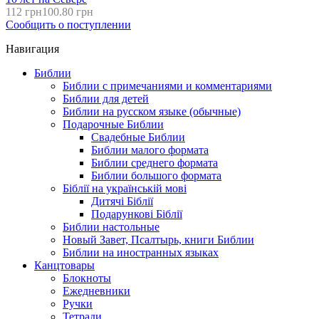
112 грн
100.80 грн
Сообщить о поступлении
Навигация
Библии
Библии с примечаниями и комментариями
Библии для детей
Библии на русском языке (обычные)
Подарочные Библии
Свадебные Библии
Библии малого формата
Библии среднего формата
Библии большого формата
Біблії на українській мові
Дитячі Біблії
Подарункові Біблії
Библии настольные
Новый Завет, Псалтырь, книги Библии
Библии на иностранных языках
Канцтовары
Блокноты
Ежедневники
Ручки
Тетради