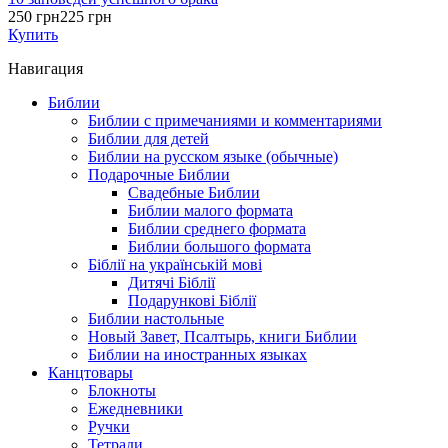
250 грн
225 грн
Купить
Навигация
Библии
Библии с примечаниями и комментариями
Библии для детей
Библии на русском языке (обычные)
Подарочные Библии
Свадебные Библии
Библии малого формата
Библии среднего формата
Библии большого формата
Біблії на українській мові
Дитячі Біблії
Подарункові Біблії
Библии настольные
Новый Завет, Псалтырь, книги Библии
Библии на иностранных языках
Канцтовары
Блокноты
Ежедневники
Ручки
Тетради