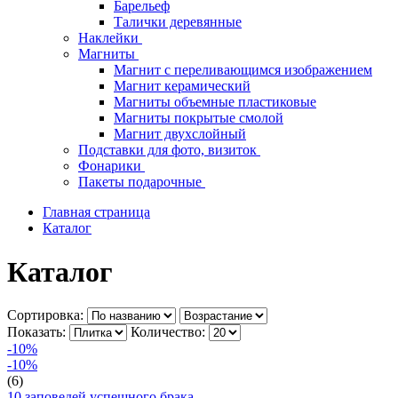
Барельеф
Талички деревянные
Наклейки
Магниты
Магнит с переливающимся изображением
Магнит керамический
Магниты объемные пластиковые
Магниты покрытые смолой
Магнит двухслойный
Подставки для фото, визиток
Фонарики
Пакеты подарочные
Главная страница
Каталог
Каталог
Сортировка:
Показать:
Количество:
-10%
-10%
(6)
10 заповедей успешного брака