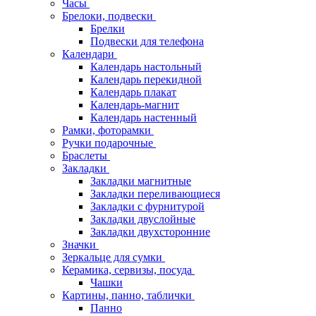
Часы
Брелоки, подвески
Брелки
Подвески для телефона
Календари
Календарь настольный
Календарь перекидной
Календарь плакат
Календарь-магнит
Календарь настенный
Рамки, фоторамки
Ручки подарочные
Браслеты
Закладки
Закладки магнитные
Закладки переливающиеся
Закладки с фурнитурой
Закладки двуслойные
Закладки двухсторонние
Значки
Зеркальце для сумки
Керамика, сервизы, посуда
Чашки
Картины, панно, таблички
Панно