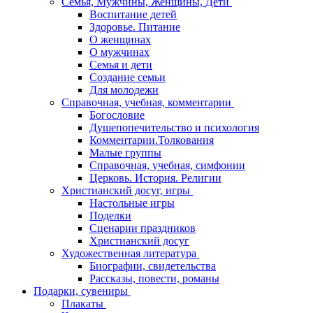
Семья, Мужчины, Женщины, Дети
Воспитание детей
Здоровье. Питание
О женщинах
О мужчинах
Семья и дети
Создание семьи
Для молодежи
Справочная, учебная, комментарии
Богословие
Душепопечительство и психология
Комментарии.Толкования
Малые группы
Справочная, учебная, симфонии
Церковь. История. Религии
Христианский досуг, игры
Настольные игры
Поделки
Сценарии праздников
Христианский досуг
Художественная литература
Биографии, свидетельства
Рассказы, повести, романы
Подарки, сувениры
Плакаты