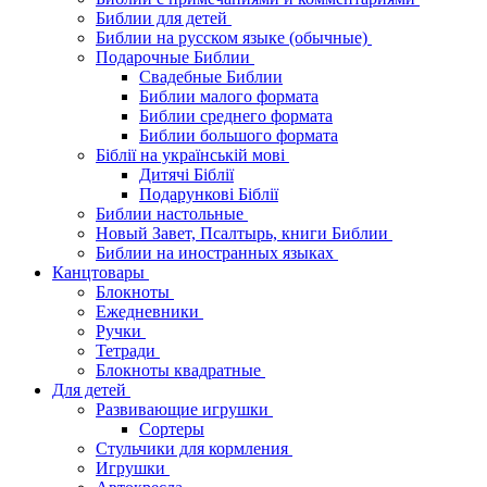
Библии для детей
Библии на русском языке (обычные)
Подарочные Библии
Свадебные Библии
Библии малого формата
Библии среднего формата
Библии большого формата
Біблії на українській мові
Дитячі Біблії
Подарункові Біблії
Библии настольные
Новый Завет, Псалтырь, книги Библии
Библии на иностранных языках
Канцтовары
Блокноты
Ежедневники
Ручки
Тетради
Блокноты квадратные
Для детей
Развивающие игрушки
Сортеры
Стульчики для кормления
Игрушки