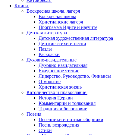
Автокресла
Книги
Воскресная школа, лагеря
Воскресная школа
Христианские лагеря
Программа Идите и научите
Детская литература
Детская художественная литература
Детские стихи и песни
Пазлы
Раскраски
Духовно-назидательные
Духовно-назидательная
Ежедневное чтение
Лидерство. Руководство. Финансы
О молитве
Христианская жизнь
Католичество и православие
История Церкви
Комментарии и толкования
Традиция и богословие
Поэзия
Песенники и нотные сборники
Песнь возрождения
Стихи