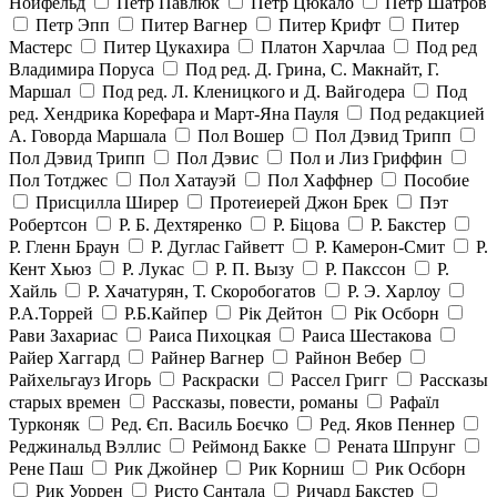
Нойфельд
Петр Павлюк
Петр Цюкало
Петр Шатров
Петр Эпп
Питер Вагнер
Питер Крифт
Питер
Мастерс
Питер Цукахира
Платон Харчлаа
Под ред
Владимира Поруса
Под ред. Д. Грина, С. Макнайт, Г.
Маршал
Под ред. Л. Кленицкого и Д. Вайгодера
Под
ред. Хендрика Корефара и Март-Яна Пауля
Под редакцией
А. Говорда Маршала
Пол Вошер
Пол Дэвид Трипп
Пол Дэвид Трипп
Пол Дэвис
Пол и Лиз Гриффин
Пол Тотджес
Пол Хатауэй
Пол Хаффнер
Пособие
Присцилла Ширер
Протеиерей Джон Брек
Пэт
Робертсон
Р. Б. Дехтяренко
Р. Біцова
Р. Бакстер
Р. Гленн Браун
Р. Дуглас Гайветт
Р. Камерон-Смит
Р.
Кент Хьюз
Р. Лукас
Р. П. Вызу
Р. Пакссон
Р.
Хайль
Р. Хачатурян, Т. Скоробогатов
Р. Э. Харлоу
Р.А.Торрей
Р.Б.Кайпер
Рік Дейтон
Рік Осборн
Рави Захариас
Раиса Пихоцкая
Раиса Шестакова
Райер Хаггард
Райнер Вагнер
Райнон Вебер
Райхельгауз Игорь
Раскраски
Рассел Григг
Рассказы
старых времен
Рассказы, повести, романы
Рафаїл
Турконяк
Ред. Єп. Василь Боєчко
Ред. Яков Пеннер
Реджинальд Вэллис
Реймонд Бакке
Рената Шпрунг
Рене Паш
Рик Джойнер
Рик Корниш
Рик Осборн
Рик Уоррен
Ристо Сантала
Ричард Бакстер