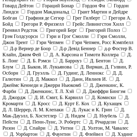
Говард Дейтон
Гораций Бонар
Гордон Фи
Гордон
Линдси
Гордон Макдональд
Грант Мартин и Дейдре
Бобган
Графиня де Сегюр
Грег Гилберт
Грегори А.
Бойд
Грегори Р. Фриззелл
Грейс Ливингстон Хилл
Гренвил Редсток
Григорий Берг
Григорий Полоз
Грэм Голдсуорси
Гэри и Грэг Смолли
Гэри Смолли,
Джон Трент
Гэри Чепмен
Гэри Чепмен, Росс Кэмпбелл
Д-р Вернер де Боор
Д-р Девід Беннер
д-р Фостер В.
Клайн, Джим Фей
Д. А. Карсона и Тимоти Коллера
Д.
Б. Лонг
Д. Б. Рэмси
Д. Барроуз
Д. Бентон
Д.
Блум
Д. Быков, И. Лукьянова
Д. Вирман, Д. Гэлвин, Р.
Осборн
Д. Груэлль
Д. Гудинг, Д. Леннокс
Д. Д.
Галютин
Д. Д. Маккол
Д. Данн, Ивлиев И.
Д.
Джеймс Кеннеди и Джерри Ньюкомб
Д. Дженкинс, К.
Фарби
Д. Дженкинс, Т. Л. Хэй
Д. Джеффри Бингэм
Д. Джордж
Д. И. Смит, Б. Карвилл
Д. Комиски
Д.
Кромарти
Д. Кросс
Д. Курт Е. Кох
Д. Кухащек
Д. Л. Шеррер, Л. М. Клепаки
Д. Лукас и К. Грин
Д.
Мак-Дауэлл, Б. Хостетлер
Д. Нидем
Д. Ноубель
Д.
Пейсти
Д. Пенн-Луис, Э. Робертс
Д. Річардсон
Д.
Ризон
Д. Спайри
Д. Уитни
Д. Уолтон, М. Чавалес
Д. Уорбартон
Д. Фаунтин
Д. Флейвел
Д. Хэдинг