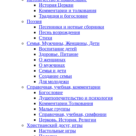
История Церкви
Комментарии и толкования
Традиция и богословие
Поэзия
Песенники и нотные сборники
Песнь возрождения
Стихи
Семья, Мужчины, Женщины, Дети
Воспитание детей
Здоровье. Питание
О женщинах
О мужчинах
Семья и дети
Создание семьи
Для молодежи
Справочная, учебная, комментарии
Богословие
Душепопечительство и психология
Комментарии.Толкования
Малые группы
Справочная, учебная, симфонии
Церковь. История. Религии
Христианский досуг, игры
Настольные игры