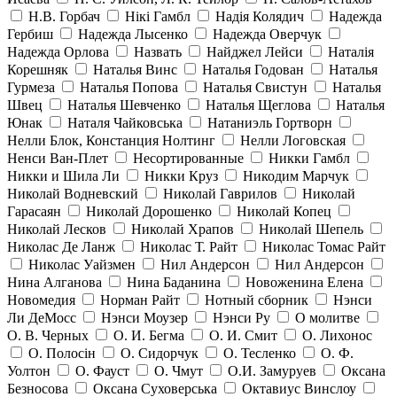
Н.В. Горбач
Нікі Гамбл
Надія Колядич
Надежда
Гербиш
Надежда Лысенко
Надежда Оверчук
Надежда Орлова
Назвать
Найджел Лейси
Наталія
Корешняк
Наталья Винс
Наталья Годован
Наталья
Гурмеза
Наталья Попова
Наталья Свистун
Наталья
Швец
Наталья Шевченко
Наталья Щеглова
Наталья
Юнак
Наталя Чайковська
Натаниэль Гортворн
Нелли Блок, Констанция Нолтинг
Нелли Логовская
Ненси Ван-Плет
Несортированные
Никки Гамбл
Никки и Шила Ли
Никки Круз
Никодим Марчук
Николай Водневский
Николай Гаврилов
Николай
Гарасаян
Николай Дорошенко
Николай Копец
Николай Лесков
Николай Храпов
Николай Шепель
Николас Де Ланж
Николас Т. Райт
Николас Томас Райт
Николас Уайзмен
Нил Андерсон
Нил Андерсон
Нина Алганова
Нина Баданина
Новоженина Елена
Новомедия
Норман Райт
Нотный сборник
Нэнси
Ли ДеМосс
Нэнси Моузер
Нэнси Ру
О молитве
О. В. Черных
О. И. Бегма
О. И. Смит
О. Лихонос
О. Полосін
О. Сидорчук
О. Тесленко
О. Ф.
Уолтон
О. Фауст
О. Чмут
О.И. Замуруев
Оксана
Безносова
Оксана Суховерська
Октавиус Винслоу