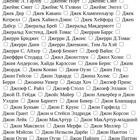
Джеймс Л. Гарлоу
Джеймс Норт
Джеймс Сміт
Джеймс Смит
Джеймс Ч. Гэлвин
Джеймс Энгел
Джек Дир
Джек Кавано
Джек Клампенхауэр
Джек
Котрелл
Джек Хайвел-Дэвис
Джек Хейфорд
Джен
Дайєр
Джеральд Брей
Джеральд Макдермотт
Джеральд Хистенд, Джей Томас
Джеррам Баррс
Джерри Бриджес
Джерри Д. Джонс
Джерри Д.Томас
Джерри Данн
Джерри Дженкинс, Тим Ла Хэй
Джерри С. Айхер
Джеф Беннет
Джеф Вайнс
Джеффри Стодард
Джил Джонстоун
Джил Холис
Джим Андерсон, Хайди Карлссон
Джим Бернс
Джим
Джордж
Джим Конви
Джим Оуэн
Джин Гец
Джин Гибсон
Джин Эдвардс
Джина Холмс
Джо
Берри
Джоанна Уивер
Джоди Хоч
Джозеф Принс
Джозеф С. Райл
Джозеф Столл
Джозеф Эллаин
Джой П. Гейдж
Джойс Майер
Джон Анкербер и Джон
Уэлдон
Джон Барнетт
Джон Бивер
Джон Бланшард
Джон Буньян
Джон Г. Круис
Джон Гарфилд
Джон Грант
Джон и Стейси Элдридж
Джон Корсон
Джон Лейк
Джон МакАртур
Джон МакАртур-младший
Джон Максвелл
Джон Мерфи
Джон Миллер
Джон Мэйсон
Джон Нельсон Дарби
Джон Ньютон
Джон Оуэн
Джон Оуэн
Джон Пайпер
Джон Паттон