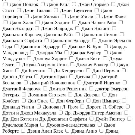
Джон Поллок
Джон Райл
Джон Стормер
Джон
Стотт
Джон Таллаш
Джон Таунсенд
Джон
Торнберн
Джон Уилмот
Джон Уэсли
Джон Фокс
Джон Халл
Джон Хэдинг
Джон Чарльз Райл
Джон Экхардт
Джон Элдридж
Джон Эллиот
Джонатан Карсвел, Джоанна Райт
Джонатан Лиман
Джонатан Сарфати
Джонатан Эдвардс
Джони Эрексон
Тада
Джонотан Эдвардс
Джордж В. Буш
Джордж
Макдональд
Джордж Уба
Джорж Вервер
Джош
Макдауэлл
Джошуа Харрис
Джоэл Бики
Джуда
Смит
Джули Акерман Линк
Джулия Валкер
Джун
Хант
Ди Брестин
Ди Хендерсон
Дин Шерман
Динеш Д'Суза
Дитрих Гран
Дитяча
Дмитрий
Беспалов
Дмитрий Волошенюк
Дмитрий Ищенко
Дмитрий Федорук
Дмитро Решетник
доктор Эмерсон
Эггерих
Доминик Стэтхем
Дон Девельт
Дон
Колберт
Дон Сиск
Дон Ферберн
Дон Шмирер
Дональд Уитни
Донован Л. Грэм
Дороти Л. Сэйерс
Дотти и Джош Макдауэлл
Др. Джордж Питер Амегин
Др. Дон Бэттен и Др. Джонатан Сарфати
Дуайт Гюнтер
Дудельзак Мария
Духовно-назидательная
Дьюи
Робертс
Дэвид Алан Блэк
Дэвид Анно
Дэвид