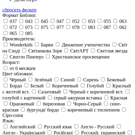
сбросить фильтр
Формат Библии:
037
043
045
047
052
053
055
063
072
073
075
077
078
083
087
062
065
085
Производитель:
Wonderkids
Барви
Движение ученичества
Світ
на Сході
Світанкова Зоря
СвітАРТ
Светлая звезда
Свитло Пикчерз
Христианское просвещение
Возраст:
от 6 месяцев
Цвет обложки:
Чёрный
Зелёный
Синий
Сирень
Бежевый
Бордо
Белый
Коричневый
Голубой
Красный
с желтой вст.
Салатовый
Черный с коричневой вст.
голубой с картинкой
серый ажурная вставка
Красная
Оранжевый
бирюзовая
Чорно-Серый
сине-
красная
бургунді/ бордо
коричневый с тиснением
Сіро-синя
Язык:
Английский
Русский язык
Англо - Русский
Англо - Український
Російскої
Русский, украинский