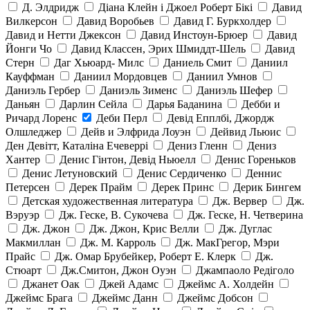
Д. Элдридж
Діана Клейн і Джоел Роберт Бікі
Давид
Вилкерсон
Давид Воробьев
Давид Г. Буркхолдер
Давид и Нетти Джексон
Давид Инстоун-Брюер
Давид
Йонги Чо
Давид Классен, Эрих Шмиддт-Шель
Давид
Стерн
Даг Хьюард- Милс
Даниель Смит
Даниил
Кауффман
Даниил Мордовцев
Даниил Умнов
Даниэль Гербер
Даниэль Зименс
Даниэль Шефер
Даньян
Дарлин Сейла
Дарья Баданина
Дебби и
Ричард Лоренс
Деби Перл
Девід Епплбі, Джордж
Олшледжер
Дейв и Элфрида Лоуэн
Дейвид Льюис
Ден Девітт, Каталіна Ечеверрі
Дениз Гленн
Дениз
Хантер
Денис Гінтон, Девід Ньюелл
Денис Гореньков
Денис Летуновский
Денис Сердиченко
Деннис
Петерсен
Дерек Прайм
Дерек Принс
Дерик Бингем
Детская художественная литература
Дж. Вервер
Дж.
Вэруэр
Дж. Геске, В. Сукочева
Дж. Геске, Н. Четверина
Дж. Джон
Дж. Джон, Крис Велли
Дж. Дуглас
Макмиллан
Дж. М. Карроль
Дж. МакГрегор, Мэри
Прайс
Дж. Омар Брубейкер, Роберт Е. Клерк
Дж.
Стюарт
Дж.Смитон, Джон Оуэн
Джампаоло Редіголо
Джанет Оак
Джей Адамс
Джеймс А. Холдейн
Джеймс Брага
Джеймс Данн
Джеймс Добсон