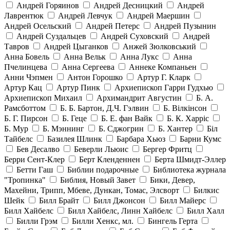
Андрей Горяинов
Андрей Десницкий
Андрей
Лаврентюк
Андрей Левчук
Андрей Маершин
Андрей Осельский
Андрей Петерс
Андрей Пузынин
Андрей Суздальцев
Андрей Суховский
Андрей
Тавров
Андрей Цыганков
Анжей Зюлковський
Анна Бовель
Анна Вельк
Анна Лукс
Анна
Пчелинцева
Анна Сергеева
Аннеке Компаньен
Анни Чэпмен
Антон Горошко
Артур Г. Кларк
Артур Кац
Артур Пинк
Архиепископ Гарри Гудхью
Архиепископ Михаил
Архимандрит Августин
Б. А.
Рамсботтом
Б. Б. Бартон, Д.Ч. Гэлвин
Б. Вілкінсон
Б. Г. Пирсон
Б. Геце
Б. Е. фан Вайк
Б. К. Харріс
Б. Мур
Б. Мэннинг
Б. Сджогрин
Б. Хантер
Біл
Тайбелс
Базилея Шлинк
Барбара Хьюз
Барни Кумс
Бев Десалво
Беверли Льюис
Бергер Фритц
Берри Сент-Клер
Берт Кленденнен
Берта Шмидт-Эллер
Бетти Гаш
Библии подарочные
Библиотека журнала
"Тропинка"
Библия, Новый Завет
Бики, Девер,
Махейни, Трипп, Мбеве, Дункан, Томас, Элсворт
Билкис
Шейк
Билл Брайт
Билл Джонсон
Билл Майерс
Билл Хайбелс
Билл Хайбелс, Линн Хайбелс
Билл Халл
Билли Грэм
Билли Хенкс, мл.
Бингель Герта