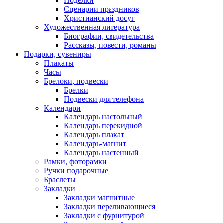
Поделки
Сценарии праздников
Христианский досуг
Художественная литература
Биографии, свидетельства
Рассказы, повести, романы
Подарки, сувениры
Плакаты
Часы
Брелоки, подвески
Брелки
Подвески для телефона
Календари
Календарь настольный
Календарь перекидной
Календарь плакат
Календарь-магнит
Календарь настенный
Рамки, фоторамки
Ручки подарочные
Браслеты
Закладки
Закладки магнитные
Закладки переливающиеся
Закладки с фурнитурой