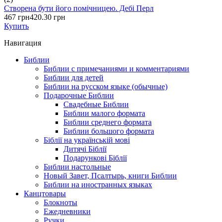
Створена бути його помічницею. Дебі Перл
467 грн
420.30 грн
Купить
Навигация
Библии
Библии с примечаниями и комментариями
Библии для детей
Библии на русском языке (обычные)
Подарочные Библии
Свадебные Библии
Библии малого формата
Библии среднего формата
Библии большого формата
Біблії на українській мові
Дитячі Біблії
Подарункові Біблії
Библии настольные
Новый Завет, Псалтырь, книги Библии
Библии на иностранных языках
Канцтовары
Блокноты
Ежедневники
Ручки