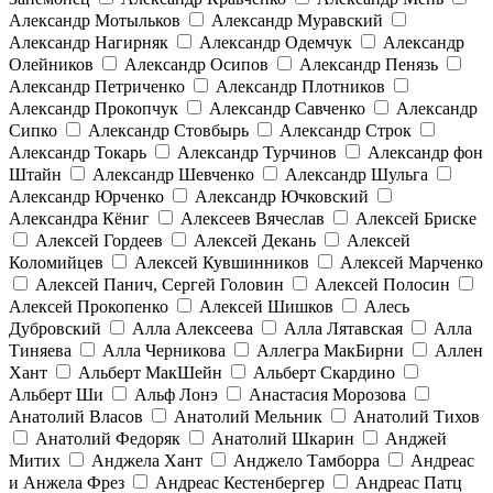
Александр Мотыльков
Александр Муравский
Александр Нагирняк
Александр Одемчук
Александр
Олейников
Александр Осипов
Александр Пенязь
Александр Петриченко
Александр Плотников
Александр Прокопчук
Александр Савченко
Александр
Сипко
Александр Стовбырь
Александр Строк
Александр Токарь
Александр Турчинов
Александр фон
Штайн
Александр Шевченко
Александр Шульга
Александр Юрченко
Александр Ючковский
Александра Кёниг
Алексеев Вячеслав
Алексей Бриске
Алексей Гордеев
Алексей Декань
Алексей
Коломийцев
Алексей Кувшинников
Алексей Марченко
Алексей Панич, Сергей Головин
Алексей Полосин
Алексей Прокопенко
Алексей Шишков
Алесь
Дубровский
Алла Алексеева
Алла Лятавская
Алла
Тиняева
Алла Черникова
Аллегра МакБирни
Аллен
Хант
Альберт МакШейн
Альберт Скардино
Альберт Ши
Альф Лонэ
Анастасия Морозова
Анатолий Власов
Анатолий Мельник
Анатолий Тихов
Анатолий Федоряк
Анатолий Шкарин
Анджей
Митих
Анджела Хант
Анджело Тамборра
Андреас
и Анжела Фрез
Андреас Кестенбергер
Андреас Патц