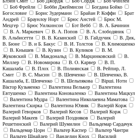
Блэйн Смит
Боб Джордж
Боб Сордж
Боб Финлей
Боб Фрейли
Бобби Джеймисон
Богдана Бойко
Богословие
Борис Зудерманн
Брайан Р. Коффи
Брат
Андрей
Браунлоу Норт
Брюс Анстей
Брюс М.
Мецгер
Брюс Уилкинсон
Бэт Вебб
В. А. Бачинин
В. А. Маркевич
В. А. Попов
В. А. Слободяник
В. Альбисетти
В. В. Казанский
В. Гайдучик
В. Дик,
В. Бюне
В. и Б. Бакус
В. И. Толстов
В. Климошенко
В. Кнышев
В. Кузин
В. Куликов
В. М.
Жуковский
В. Макдональд
В. Марцинковский
В.
Миллер
В. Новомирова
В. О. Карвер
В. П.
Кашалаба
В. Плох
В. Полиянская
В. Рейпир, Л.
Смит
В. С. Мысин
В. Шевченко
В. Шевченко, В.
Кашалаба, Е. Шевченко
В. Шельпякова
Вiршi. Ноти
Віктор Кузьменко
Валентина Велькер
Валентина
Евтушенко
Валентина Коноваленко
Валентина Мацкул
Валентина Мудра
Валентина Николаевна Маматова
Валентина Скирка
Валентина Юзвяк
Валерій Корж
Валерий Геворков
Валерий Кесов
Валерий Корж
Валерий Макеев
Валерий Поздняков
Валерий
Решетинский
Валерий Шумилин
Вальдемар Сардачук
Вальдемар Цорн
Вальтер Каспер
Вальтер Чантри
Вальтер Шнайдер
Ванделин Кнох
Василий