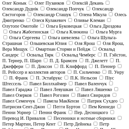
Олег Конык
Олег Пузанков
Олексій Декань
Олександр Дуднік
Олександр Попчук
Олександр
Свєтогоров
Олександр Сташук
Олена Мікула
Олесь
Дмитренко
Олеся Кулакевич
Оливье Клеман
Олутопе Омотойе
Ольга Буковецкая
Ольга Дроздова
Ольга Жаботинская
Ольга Клюкина
Ольга Мурга
Ольга Сергеева
Ольга шевелева
Ольга Шульга-
Страшная
Ольшевская Юлия
Оля Ярош
Оля Ярош,
Вера Мищук
Омартиан Сторми и Пейдж
Освальд
Сандерс
Освальд Тярк
Освальд Чемберс
П. Гэйстон,
П. Тернер, П. Шарп
П. Д. Брамсен
П. Джелетт
П.
Джеффери
П. Диксон
П. Клиффорд
П. Пеннер
П. Рейссер и коллектив авторов
П. Сильченко
П. Унру
П. Франк
П. Эстабрукс
П.К. Нельсон
Піус
Штессель
Павел Биллхаймер
Павел Валенчук
Павел Гараджа
Павел Левушкан
Павел Ляшенко
Павел Озерков
Павел Рогозин
Павел Свиридов
Павел Семенчук
Памела МакКензи
Патрик Сухдео
Патрисия Сент-Джон
Пегги Буртон
Пем Кеннеди
Пенни Уорнер
Пенни Франк
Пер. Десницкого
Перевод И. Привалов
Песенники и нотные сборники
Петер Мартин, Петер Кент
Петр Дейнека
Петр