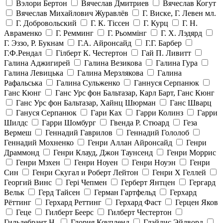
Вэлори Бертон
Вячеслав Дмитриев
Вячеслав Когут
Вячеслав Михайлович Журавлёв
Г. Виске, Г. Левен мл.
Г. Добровольский
Г. К. Тiссен
Г. Курц
Г. Н.
Авраменко
Г. Ремминг
Г. Рьоммінг
Г. Х. Лэдярд
Г. Эззо, Р. Букнам
Г.А. Айронсайд
Г.Г. Барбер
Г.Ф.Рендал
Гілберт К. Честертон
Гай П. Ливитт
Галина Аджигирей
Галина Везикова
Галина Гура
Галина Левицька
Галина Мерзлякова
Галина
Рафальська
Галина Сульженко
Ганнуся Серпанюк
Ганс Кюнг
Ганс Урс фон Бальтазар, Карл Барт, Ганс Кюнг
Ганс Урс фон Бальтазар, Хайнц Шюрман
Ганс Шварц
Гануся Серпанюк
Гари Ках
Гарри Колинз
Гарри
Шилдс
Гарри Шомбург
Гвенда Р. Стюард
Геза
Вермеш
Геннадий Гаврилов
Геннадий Гололоб
Геннадий Мохненко
Генри Аллан Айронсайд
Генри
Драммонд
Генри Клауд, Джон Таунсенд
Генри Моррис
Генри Мэхен
Генри Ноуен
Генри Ноуэн
Генри
Син
Генри Скугал и Роберт Лейтон
Генри Х Геллей
Георгий Винс
Гері Чепмен
Герберт Янтцен
Гергард
Вельк
Герд Тайсен
Герман Гартфельд
Герхард
Рёттинг
Герхард Реттинг
Герхард Фаст
Герцен Яков
Геце
Гилберт Беерс
Гилберт Честертон
Гильдебрант Н.
Глория Коупленд
Глэйдис Эйлворд