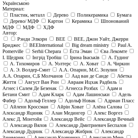
Українською
Материал:
Пластик, металл
Дерево
Поликерамика
Бумага
Дерево/ МДФ
Картон
Керамика
Шпонований
МДФ
МДФ
ХДФ
Автор:
Рэнди Элкорн
BEE
BEE, Джон Уайт, Джерри
Бриджес
BEEInternational
Big dream ministry
Paul A.
Pomerville
Serhii Chepara
Ёста Эман
Єва Лекомте
І. Щедрик
Інгрід Тробіш
Ірина Іваськів
А. Гудинг
А. Тихомиров
А. Уолтерс
А. Ховат
А. Чиркин
А. Э. Волдер-Смит
А.А. Опарин, М.С. Зозулин
А.А. Опарин, С,Б Молчанов
Аад ван де Санде
Абетка
Життя
Август Ван Рин
Авраам Ицхак Радбиль
Агнес і Салем Де Безенак
Агнесса Розбах
Адам и
Бетани Смит
Адам Кларк
Адам Лашинськи
Адель
Фабер
Адольф Геллер
Адольф Новак
Адриан Пласс
Айленн Кроссман
Айрін Ховат
Алёна Салова
Алєксандр Яциняк
Алан Медингер
Алекс Воргез
Алекс Д. Монтойя
Александр Вейс
Александр Вечный
Александр Вялов
Александр Дмитриевич Беспалов
Александр Дудник
Александр Жибрик
Александр
Занемонец
Александр Кравченко
Александр Мень