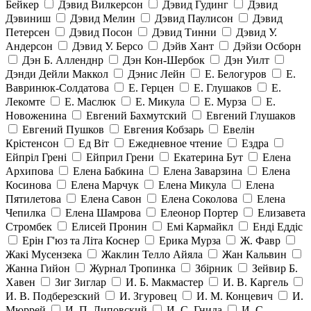
Бейкер
Дэвид Вилкерсон
Дэвид Гудинг
Дэвид
Дэвиниш
Дэвид Мелин
Дэвид Паулисон
Дэвид
Петерсен
Дэвид Посон
Дэвид Тинни
Дэвид У.
Андерсон
Дэвид У. Берсо
Дэйв Хант
Дэйзи Осборн
Дэн Б. Алленднр
Дэн Кон-Шербок
Дэн Уилт
Дэнди Дейли Маккол
Дэнис Лейн
Е. Белогуров
Е.
Вавринюк-Солдатова
Е. Герцен
Е. Глушаков
Е.
Лекомте
Е. Маслюк
Е. Микула
Е. Мурза
Е.
Новоженина
Евгений Бахмутский
Евгений Глушаков
Евгений Пушков
Евгения Кобзарь
Евелін
Крістенсон
Ед Віт
Ежедневное чтение
Ездра
Ейпріл Грені
Ейприл Грени
Екатерина Бут
Елена
Архипова
Елена Бабкина
Елена Заварзина
Елена
Косинова
Елена Марчук
Елена Микула
Елена
Пятилетова
Елена Савон
Елена Соколова
Елена
Чепилка
Елена Шамрова
Елеонор Портер
Елизавета
Стромбек
Елисей Пронин
Емі Кармайкл
Ендi Еддiс
Ерін Г'юз та Літа Коснер
Ерика Мурза
Ж. Фавр
Жакі Мусензека
Жаклин Телло Айяла
Жан Кальвин
Жанна Гийон
Журнал Тропинка
Збірник
Зейвир Б.
Хавен
Зиг Зиглар
И. Б. Макмастер
И. В. Каргель
И. В. Подберезский
И. Згуровец
И. М. Концевич
И.
Мюррей
И. П. Липовский
И. С. Гнида
И. С.