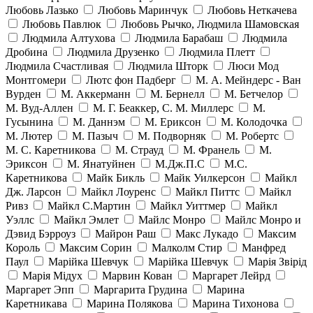
Любовь Лазько
Любовь Маринчук
Любовь Неткачева
Любовь Павлюк
Любовь Рычко, Людмила Шамовская
Людмила Алтухова
Людмила Барабаш
Людмила
Дробина
Людмила Друзенко
Людмила Плетт
Людмила Счастливая
Людмила Шторк
Люси Мод
Монтгомери
Лютс фон Падберг
М. А. Мейндерс - Ван
Вурден
М. Аккерманн
М. Бернелл
М. Бетчелор
М. Вуд-Аллен
М. Г. Беаккер, С. М. Миллерс
М.
Гусынина
М. Даннэм
М. Ериксон
М. Колодочка
М. Лютер
М. Пазыч
М. Подворняк
М. Робертс
М. С. Каретникова
М. Страуд
М. Франель
М.
Эриксон
М. Янатуйнен
М.Дж.П.С
М.С.
Каретникова
Майк Бикль
Майк Уилкерсон
Майкл
Дж. Ларсон
Майкл Лоуренс
Майкл Питтс
Майкл
Ривз
Майкл С.Мартин
Майкл Уиттмер
Майкл
Уэллс
Майкл Эмлет
Майлс Монро
Майлс Монро и
Дэвид Бэрроуз
Майрон Раш
Макс Лукадо
Максим
Король
Максим Сорин
Малколм Стир
Манфред
Паул
Марійка Шевчук
Марійка Шевчук
Марія Звірід
Марія Мідух
Марвин Кован
Маргарет Лейрд
Маргарет Эпп
Маргарита Грудина
Марина
Каретникава
Марина Полякова
Марина Тихонова