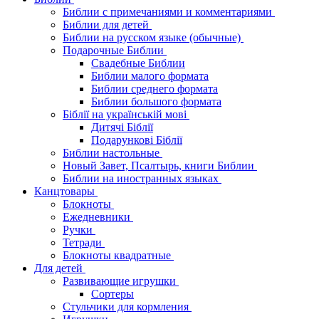
Библии с примечаниями и комментариями
Библии для детей
Библии на русском языке (обычные)
Подарочные Библии
Свадебные Библии
Библии малого формата
Библии среднего формата
Библии большого формата
Біблії на українській мові
Дитячі Біблії
Подарункові Біблії
Библии настольные
Новый Завет, Псалтырь, книги Библии
Библии на иностранных языках
Канцтовары
Блокноты
Ежедневники
Ручки
Тетради
Блокноты квадратные
Для детей
Развивающие игрушки
Сортеры
Стульчики для кормления