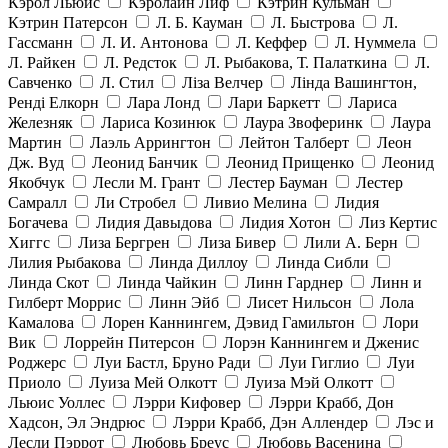
Кэрол Льюис
Кэролайн Лиф
Кэтрин Кульман
Кэтрин Патерсон
Л. Б. Кауман
Л. Быстрова
Л.
Гассманн
Л. И. Антонова
Л. Кеффер
Л. Нуммела
Л. Райкен
Л. Редсток
Л. Рыбакова, Т. Палаткина
Л.
Савченко
Л. Стил
Ліза Велчер
Лінда Вашингтон,
Ренді Елкорн
Лара Лонд
Лари Баркетт
Лариса
Железняк
Лариса Козинюк
Лаура Звоферинк
Лаура
Мартин
Лаэль Аррингтон
Лейтон Талберт
Леон
Дж. Вуд
Леонид Банчик
Леонид Прищенко
Леонид
Якобчук
Лесли М. Грант
Лестер Бауман
Лестер
Самралл
Ли Стробел
Ливио Мелина
Лидия
Богачева
Лидия Давыдова
Лидия Хотон
Лиз Кертис
Хиггс
Лиза Бергрен
Лиза Бивер
Лили А. Берн
Лилия Рыбакова
Линда Диллоу
Линда Сибли
Линда Скот
Линда Чайкин
Линн Гарднер
Линн и
Гилберт Моррис
Линн Эйб
Лисет Нильсон
Лола
Камалова
Лорен Каннингем, Дэвид Гамильтон
Лори
Вик
Лоррейн Питерсон
Лорэн Каннингем и Дженис
Роджерс
Луи Бастл, Бруно Ради
Луи Гиглио
Луи
Приоло
Луиза Мей Олкотт
Луиза Мэй Олкотт
Льюис Уоллес
Лэрри Кифовер
Лэрри Крабб, Дон
Хадсон, Эл Эндрюс
Лэрри Крабб, Дэн Аллендер
Лэс и
Лесли Пэррот
Любовь Бреус
Любовь Васенина