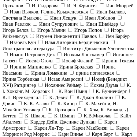
Проханов
И. Сидорова
И. Я. Фринсел
Иан Мюррей
Иван Вылков, Галина Крыженевская
Иван Вылков,
Светлана Вылкова
Иван Лещук
Иван Лобанов
Иван Равлюк
Иван Супрунович
Иван Шнайдер
Игорь Белов
Игорь Малин
Игорь Попов
Игорь
Райхельгауз
Игумен Иннокентий Павлов
Иен Барбур
Изабель Кун
Илья Лизоркин-Бердичевский
Иностранная литература
Институт Движения Ученичества
Иоанн Петрович Дик
Иоахим Лангхамер
Иоганнес
Ганзен
Иосиф Столл
Иосиф Флавий
Ирвинг Гексам
Ириина Матвиенко
Ирина Бродская
Ирина
Иваськив
Ирина Ломакина
ирина поплавская
Ирина Торбецкая
Исаак Амвросий
Йозеф (Бенедикт
ХVI) Ратцингер
Йоханнес Раймер
Йохем Даума
К.
І. Хоккінг, М. Хорлокк
К. Вон Шмид
К. Вунненберг
К. Г. Врейхденгил
К. Девис
К. Джон Коллинз
К.
Дэвис
К. К. Алави
К. Кинер
К. Махейни, Н.
Махейни Уитакер
К. Прохоров
К. Хэм, К. Виланд, Д.
Баттен
К. Шварц
К. Шмидт
К.В.Михолав
Кайл
Айдлмен
Кардер Дейв, Дженике Дункан
Карен
Армстронг
Карен Ли-Тор
Карен МакКензи
Карен
Моррис и Род Моррис
Кари Винье
Карл Барт
Карл