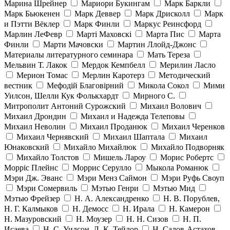
Марина Шрейнер
Мариори Букингам
Марк Баркли
Марк Бьюкенен
Марк Деввер
Марк Дрисколл
Марк
и Пэтти Вёклер
Марк Финли
Маркус Реинсфорд
Марлин ЛеФевр
Марті Маховскі
Марта Пис
Марта
Финли
Марти Мачовски
Мартин Ллойд-Джонс
Материалы литературного семинара
Мать Тереза
Мельвин Т. Лакок
Мердок Кемпбелл
Мерилин Ласло
Мерион Томас
Мерлин Каротерз
Методический
вестник
Мефодій Благовірний
Микола Сокол
Мими
Уилсон, Шелли Кук Фолькхардт
Мирного С.
Митрополит Антоний Сурожский
Михаил Волович
Михаил Дрондин
Михаил и Надежда Телеповы
Михаил Неволин
Михаил Проданюк
Михаил Черенков
Михаил Чернявский
Михаил Шаптала
Михаил
Юнаковский
Михайло Михайлюк
Михайло Подворняк
Михайло Толстов
Мишель Лароу
Морис Робертс
Морріс Плейнс
Моррис Серулло
Мыкола Романюк
Мэри Дж. Эванс
Мэри Менз Саймон
Мэри Руфь Своуп
Мэри Сомервиль
Мэтью Генри
Мэтью Мид
Мэтью Фрейзер
Н. А. Александренко
Н. В. Порублев,
Н. Г. Калмыков
Н. Демосс
Н. Ирала
Н. Камерон
Н. Мазуровский
Н. Моузер
Н. Н. Сизов
Н. П.
Исаева
Н. С. Уилсон, Л. К. Тейлор
Н. Салов-Астахов