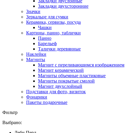
Закладки двуслойные
Закладки двухсторонние
Значки
Зеркальце для сумки
Керамика, сервизы, посуда
Чашки
Картины, панно, таблички
Панно
Барельеф
Талички деревянные
Наклейки
Магниты
Магнит с переливающимся изображением
Магнит керамический
Магниты объемные пластиковые
Магниты покрытые смолой
Магнит двухслойный
Подставки для фото, визиток
Фонарики
Пакеты подарочные
Фильтр
Выбрано:
Деби Перл