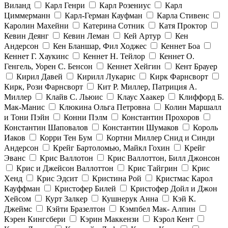
Виланд
Карл Генри
Карл Розениус
Карл
Циммерманн
Карл-Герман Кауфман
Карла Стивенс
Каролин Махейни
Катерина Сотник
Катя Проктор
Кевин Деянг
Кевин Леман
Кей Артур
Кен
Андерсон
Кен Бланшар, Фил Ходжес
Кеннет Боа
Кеннет Г. Хаукинс
Кеннет Н. Тейлор
Кеннет О.
Генгель, Уорен С. Бенсон
Кеннет Хейгин
Кент Брауер
Кирил Давей
Кирилл Лукарис
Кирк Фарнсворт
Кирк, Рози Фарнсворт
Кит Р. Миллер, Патриция А.
Миллер
Клайв С. Льюис
Клаус Хаакер
Клиффорд Б.
Мак-Манис
Клюкина Ольга Петровна
Колин Маршалл
и Тони Пэйн
Конни Пэлм
Константин Прохоров
Константин Шаповалов
Константин Шумаков
Король
Иаков
Корри Тен Бум
Кортни Миллер Снид и Синди
Андерсон
Крейг Бартоломью, Майкл Гохин
Крейг
Эванс
Крис Валлотон
Крис Валлоттон, Билл Джонсон
Крис и Джейсон Валлоттон
Крис Тайгрин
Крис
Хенд
Крис Эдсит
Кристина Рой
Кристмас Карол
Кауффман
Кристофер Билей
Кристофер Дойл и Джон
Хейсом
Курт Залкер
Кушнерук Анна
Кэй К.
Джеймс
Кэйти Бразелтон
Кэмпбел Мак- Алпин
Кэрен Кингсбери
Кэрин Маккензи
Кэрол Кент