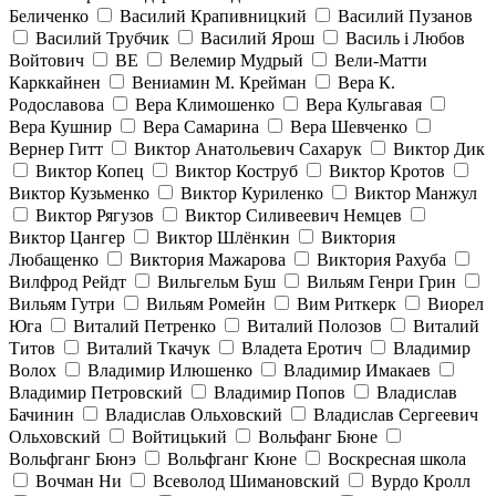
Беличенко
Василий Крапивницкий
Василий Пузанов
Василий Трубчик
Василий Ярош
Василь і Любов
Войтович
ВЕ
Велемир Мудрый
Вели-Матти
Карккайнен
Вениамин М. Крейман
Вера К.
Родославова
Вера Климошенко
Вера Кульгавая
Вера Кушнир
Вера Самарина
Вера Шевченко
Вернер Гитт
Виктор Анатольевич Сахарук
Виктор Дик
Виктор Копец
Виктор Коструб
Виктор Кротов
Виктор Кузьменко
Виктор Куриленко
Виктор Манжул
Виктор Рягузов
Виктор Силивеевич Немцев
Виктор Цангер
Виктор Шлёнкин
Виктория
Любащенко
Виктория Мажарова
Виктория Рахуба
Вилфрод Рейдт
Вильгельм Буш
Вильям Генри Грин
Вильям Гутри
Вильям Ромейн
Вим Риткерк
Виорел
Юга
Виталий Петренко
Виталий Полозов
Виталий
Титов
Виталий Ткачук
Владета Еротич
Владимир
Волох
Владимир Илюшенко
Владимир Имакаев
Владимир Петровский
Владимир Попов
Владислав
Бачинин
Владислав Ольховский
Владислав Сергеевич
Ольховский
Войтицький
Вольфанг Бюне
Вольфганг Бюнэ
Вольфганг Кюне
Воскресная школа
Вочман Ни
Всеволод Шимановский
Вурдо Кролл