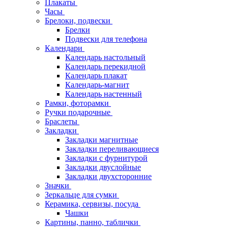
Плакаты
Часы
Брелоки, подвески
Брелки
Подвески для телефона
Календари
Календарь настольный
Календарь перекидной
Календарь плакат
Календарь-магнит
Календарь настенный
Рамки, фоторамки
Ручки подарочные
Браслеты
Закладки
Закладки магнитные
Закладки переливающиеся
Закладки с фурнитурой
Закладки двуслойные
Закладки двухсторонние
Значки
Зеркальце для сумки
Керамика, сервизы, посуда
Чашки
Картины, панно, таблички